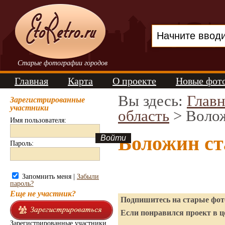
Старые фотографии городов
Главная
Карта
О проекте
Новые фот
Вы здесь:
Главн
Зарегистрированные
участники
область
> Воло
Имя пользователя:
Воложин ст
Пароль:
Запомнить меня |
Забыли
пароль?
Еще не участник?
Подпишитесь на старые фото
Если понравился проект в ц
Зарегистрированные участники