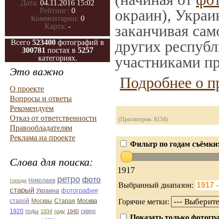
Дата:
04.11.2016 15:02
окраин), Украи
Рейтинг:
0
Комментарии:
0
заканчивая само
Карта:
-
других республ
Всего
523400
фотографий в
300781
постах в
5257
участниками пр
категориях.
Это важно
Подробнее о п
О проекте
Вопросы и ответы
Рекомендуем
Отказ от ответственности
(Просмотров: 8134)
Правообладателям
Реклама на проекте
Фильтр по годам съёмки
Слова для поиска:
1917
ретро
фото
Николаев
города
Выбранный диапазон:
старый
фотография
Украина
Старая
Москва
Горячие метки:
старой
Москвы
1920
годы
сквер
1934
году
1940
Показать только фотогра