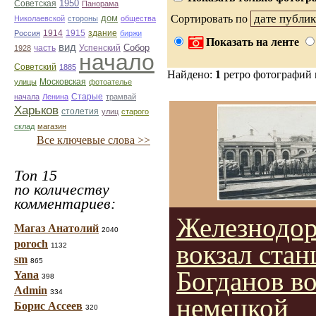
1950
Советская
Панорама
дом
Сортировать по
Николаевской
стороны
общества
1914
1915
здание
Россия
биржи
Показать на ленте
вид
Собор
Успенский
1928
часть
начало
Советский
1885
Найдено:
1
ретро фотографий
улицы
Московская
фотоателье
Старые
начала
Ленина
трамвай
Харьков
столетия
улиц
старого
склад
магазин
Все ключевые слова >>
Топ 15
по количеству
комментариев:
Железнодо
Магаз Анатолий
2040
poroch
вокзал стан
1132
sm
865
Богданов в
Yana
398
Admin
334
немецкой
Борис Ассеев
320