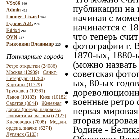
VSx86
446
публикации на 
Admin
411
начиная c моме
Lounge_Lizard
364
Гудков А.И.
начинается с 18
274
Ed4x4
261
что теперь счит
OVN
237
фотографии г. 
Рыковкин Владимир
225
1870-ых, 1880-ы
Популярные города
(можно назвать
Ретро открытки (24086)
советская фотог
Москва (12939)
Санкт-
Петербург (11780)
ых, 80-ых годов
Картины (11729)
дореволюционна
Трускавец (10361)
Львов (10183)
Киев (10182)
военные ретро 
Саратов (8644)
Железная
первая мировая 
дорога (поезда, паровозы,
локомотивы, вагоны) (7127)
вторая мировая
Кисловодск (7008)
Медали,
Родине - Велик
ордена, значки (6274)
Луганск (5103)
Обращаем Ваше