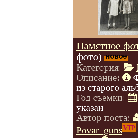
Памятное фот
фото)
новое
Категория:
Описание:
из старого аль
Год съемки:
указан
Автор поста:
VIP
Povar_guns