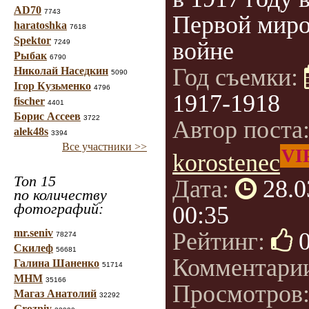
AD70
7743
Первой мир
haratoshka
7618
Spektor
войне
7249
Рыбак
6790
Год съемки:
Николай Наседкин
5090
Ігор Кузьменко
4796
1917-1918
fischer
4401
Борис Ассеев
3722
Автор поста
alek48s
3394
Все участники >>
VI
korostenec
Топ 15
Дата:
28.0
по количеству
фотографий:
00:35
mr.seniv
Рейтинг:
78274
Скилеф
56681
Комментари
Галина Шаненко
51714
МНМ
35166
Просмотров
Магаз Анатолий
32292
Grozniy