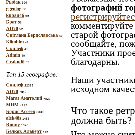
Рыбак
156
фотографий го
ggeolog
88
регистрируйтес
kuban46
59
Брат
комментируйте 
56
AD70
52
старой фотограф
Світлана Бериславська
49
сообщайте, пож
Klimbim
48
Скилеф
41
Участники прое
Admin
40
благодарны.
Crakodil
33
Топ 15 географов:
Наши участники
Скилеф
исходном качес
22332
AD70
7819
Магаз Анатолий
7529
МНМ
4912
Что такое рет
Борис Ассеев
3339
должна быть?
alek48s
1488
Ronny
1390
Белков Альберт
Что можно счит
515