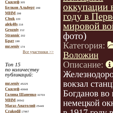
Скилеф
305
оккупации 
Белков Альберт
299
МНМ
году в Пер
298
Chuk
220
мировой во
alek48s
216
Grozniy
212
фото)
Strannic
202
Брат
198
Категория:
mr.seniv
174
Все участники >>
Воложин
Описание:
Топ 15
по количеству
Железнодор
публикаций:
вокзал стан
mr.seniv
45225
Скилеф
40848
Богданов во
Галина Шаненко
32703
МНМ
немецкой ок
26542
Магаз Анатолий
25449
в 1917 году 
Crakodil
17967