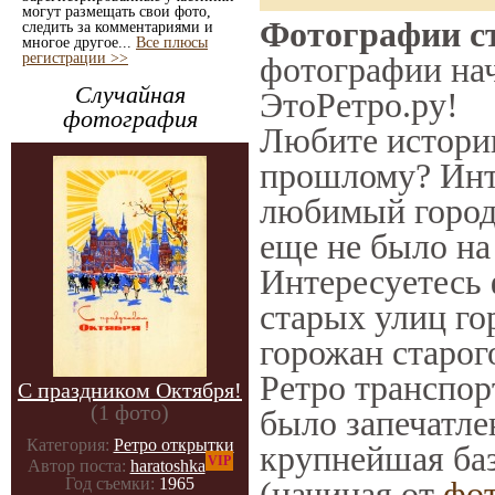
могут размещать свои фото,
Фотографии ст
следить за комментариями и
многое другое...
Все плюсы
регистрации >>
фотографии нач
Случайная
ЭтоРетро.ру!
фотография
Любите историю
прошлому? Инт
любимый город 
еще не было на
Интересуетесь
старых улиц го
горожан старог
Ретро транспорт
С праздником Октября!
(1 фото)
было запечатле
Категория:
Ретро открытки
крупнейшая баз
VIP
Автор поста:
haratoshka
(начиная от
фо
Год съемки:
1965