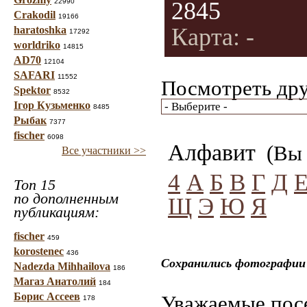
22990
2845
Crakodil
19166
Карта: -
haratoshka
17292
worldriko
14815
AD70
12104
SAFARI
11552
Посмотреть дру
Spektor
8532
Ігор Кузьменко
8485
Рыбак
7377
fischer
6098
Алфавит
(Вы 
Все участники >>
4
А
Б
В
Г
Д
Топ 15
по дополненным
Щ
Э
Ю
Я
публикациям:
fischer
459
korostenec
436
Сохранились фотографии
Nadezda Mihhailova
186
Магаз Анатолий
184
Борис Ассеев
Уважаемые посе
178