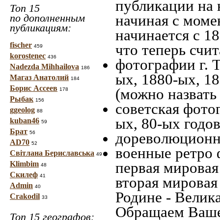
публикации на 
Топ 15
по дополненным
начиная c моме
публикациям:
начинается с 18
fischer
что теперь счит
459
korostenec
436
фотографии г. Т
Nadezda Mihhailova
186
ых, 1880-ых, 18
Магаз Анатолий
184
Борис Ассеев
(можно назвать
178
Рыбак
156
советская фотог
ggeolog
88
ых, 80-ых годов
kuban46
59
Брат
56
дореволюционна
AD70
52
военные ретро 
Світлана Бериславська
49
первая мировая 
Klimbim
48
Скилеф
41
вторая мировая
Admin
40
Родине - Велик
Crakodil
33
Обращаем Ваше
Топ 15 географов: