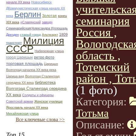
начало ХХ века
Новосибирск
учительска
ДКоммунистическая улица начало ХХ
Берлин
Золотая
века
конец
семинария
ХІХ века
«Славянский
завод»
Россия ,
Семинарийская(Александра II)площадь
1809
Дрезден
старый город
Альтмаркт
Милиция
Вологодска
транспорт
СССР
область ,
Набережная улица
город Царицын
ретро фото
Тотемский
торговая площадь
Царицын
Волгоград началоа ХХ века река
район , Тот
Царица вид
Волгоград Сталинград
библиотека
середина ХХ века
(1 фото)
Волгоград Сталинград середина
ХХ века
Солдаты и офицеры
Категория:
Советской армии
Женское училище
Ярославль начало ХХ века
Тотьма
Михайловская улица
Все ключевые слова >>
Описание:
Топ 15