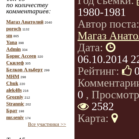
Год съемки:
по количеству
1980-1981
комментариев:
Автор поста
Магаз Анатолий
2040
poroch
1132
Магаз Анато
sm
865
Yana
398
Дата:
Admin
334
06.10.2014 2
Борис Ассеев
320
Скилеф
305
Рейтинг:
Белков Альберт
299
МНМ
298
Комментари
Chuk
220
alek48s
0
, Просмотр
216
Grozniy
212
2582
Strannic
202
Брат
198
Карта:
mr.seniv
174
Все участники >>