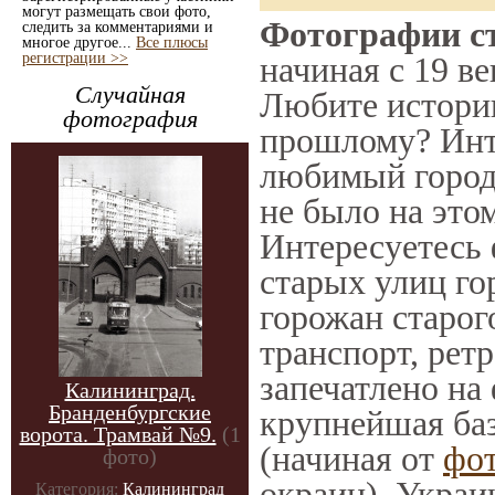
могут размещать свои фото,
Фотографии ст
следить за комментариями и
многое другое...
Все плюсы
регистрации >>
начиная с 19 ве
Случайная
Любите историю
фотография
прошлому? Инт
любимый город 
не было на этом
Интересуетесь
старых улиц го
горожан старог
транспорт, ретр
запечатлено на
Калининград.
Бранденбургские
крупнейшая баз
ворота. Трамвай №9.
(1
(начиная от
фо
фото)
окраин), Украи
Категория:
Калининград