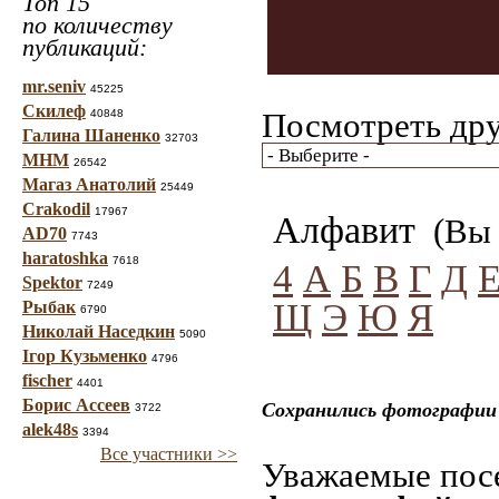
Топ 15
по количеству
публикаций:
mr.seniv
45225
Скилеф
Посмотреть дру
40848
Галина Шаненко
32703
МНМ
26542
Магаз Анатолий
25449
Crakodil
17967
Алфавит
(Вы 
AD70
7743
haratoshka
7618
4
А
Б
В
Г
Д
Spektor
7249
Щ
Э
Ю
Я
Рыбак
6790
Николай Наседкин
5090
Ігор Кузьменко
4796
fischer
4401
Борис Ассеев
Сохранились фотографии 
3722
alek48s
3394
Все участники >>
Уважаемые посе