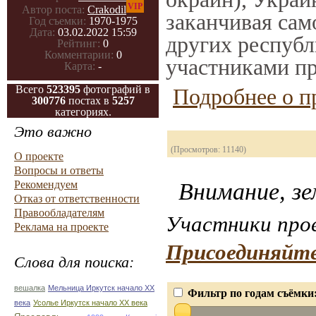
VIP
Автор поста:
Crakodil
заканчивая само
Год съемки:
1970-1975
Дата:
03.02.2022 15:59
других республ
Рейтинг:
0
Комментарии:
0
участниками пр
Карта:
-
Всего
523395
фотографий в
Подробнее о п
300776
постах в
5257
категориях.
Это важно
(Просмотров: 11140)
О проекте
Вопросы и ответы
Рекомендуем
Внимание, зе
Отказ от ответственности
Правообладателям
Участники прое
Реклама на проекте
Присоединяйте
Слова для поиска:
вешалка
Мельница Иркутск начало ХХ
Фильтр по годам съёмки
века
Усолье Иркутск начало ХХ века