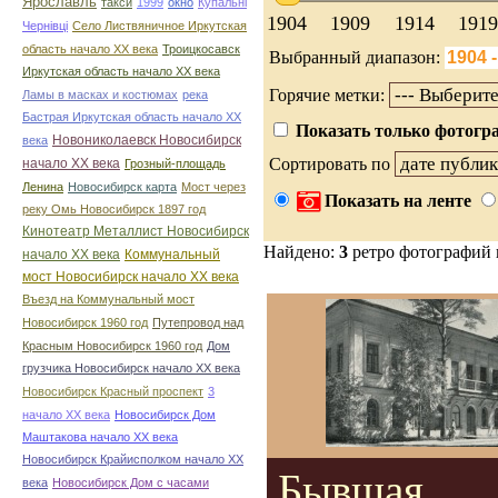
Ярославль
такси
1999
окно
Купальні
1904
1909
1914
1919
Чернівці
Село Листвяничное Иркутская
область начало ХХ века
Троицкосавск
Выбранный диапазон:
Иркутская область начало ХХ века
Горячие метки:
Ламы в масках и костюмах
река
Бастрая Иркутская область начало ХХ
Показать только фотогра
Новониколаевск Новосибирск
века
Сортировать по
начало ХХ века
Грозный-площадь
Ленина
Новосибирск карта
Мост через
Показать на ленте
реку Омь Новосибирск 1897 год
Кинотеатр Металлист Новосибирск
Найдено:
3
ретро фотографий
начало ХХ века
Коммунальный
мост Новосибирск начало ХХ века
Въезд на Коммунальный мост
Новосибирск 1960 год
Путепровод над
Красным Новосибирск 1960 год
Дом
грузчика Новосибирск начало ХХ века
Новосибирск Красный проспект
3
начало ХХ века
Новосибирск Дом
Маштакова начало ХХ века
Новосибирск Крайисполком начало ХХ
Бывшая
века
Новосибирск Дом с часами