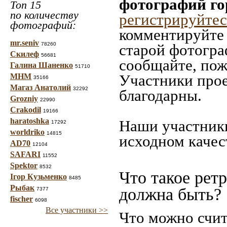
фотографий го
Топ 15
по количеству
регистрируйтес
фотографий:
комментируйте 
mr.seniv
78260
старой фотограф
Скилеф
56681
сообщайте, пож
Галина Шаненко
51710
Участники прое
МНМ
35166
Магаз Анатолий
32292
благодарны.
Grozniy
22990
Crakodil
19166
haratoshka
Наши участники
17292
worldriko
14815
исходном качес
AD70
12104
SAFARI
11552
Spektor
8532
Что такое рет
Ігор Кузьменко
8485
Рыбак
должна быть?
7377
fischer
6098
Все участники >>
Что можно счит