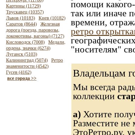
помощи какого-л
Картины (11729)
так или иначе 
Трускавец (10357)
Львов (10183)
Киев (10182)
времени, отраж
Саратов (8644)
Железная
ретро открытк
дорога (поезда, паровозы,
локомотивы, вагоны) (7127)
географических
Кисловодск (7008)
Медали,
"носителям" св
ордена, значки (6274)
Луганск (5103)
Калининград (5074)
Ретро
знаменитости (4542)
Владельцам г
Гусев (4162)
все города >>
Мы всегда рад
коллекции
ста
а)
Хотите получ
Разместите не 
ЭтоРетро.ру, 