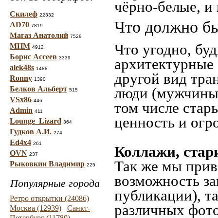
чёрно-белые, и
Скилеф
22332
Что должно бы
AD70
7819
Магаз Анатолий
7529
Что угодно, буд
МНМ
4912
Борис Ассеев
3339
архитектурные 
alek48s
1488
другой вид тра
Ronny
1390
Белков Альберт
люди (мужчины,
515
VSx86
446
том числе стар
Admin
411
ценность и огр
Lounge_Lizard
364
Гудков А.И.
274
Ed4x4
261
Коллажи, стар
OVN
237
Так же мы прив
Рыковкин Владимир
225
возможность за
Популярные города
публикации), т
Ретро открытки (24086)
различных фото
Москва (12939)
Санкт-
Петербург (11780)