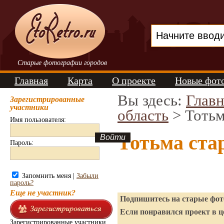
Старые фотографии городов
Главная
Карта
О проекте
Новые фот
Вы здесь:
Главн
Зарегистрированные
участники
область
> Тоть
Имя пользователя:
Тотьма ста
Пароль:
Запомнить меня |
Забыли
пароль?
Еще не участник?
Подпишитесь на старые фото
Если понравился проект в ц
Зарегистрированные участники