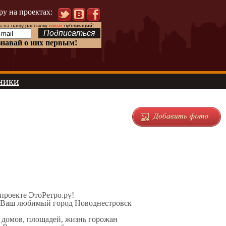
ру на проектах:
 на нашу рассылку
новых
публикаций!
знавай о них первым!
ники
 проекте ЭтоРетро.ру!
л Ваш любимый город Новоднестровск
х домов, площадей, жизнь горожан