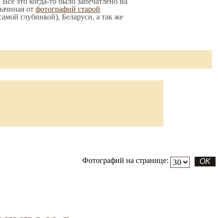
 Все это когда-то было запечатлено на
начиная от
фотографий старой
 самой глубинкой), Беларуси, а так же
Фотографий на странице: