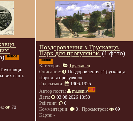
кавця.
Поздоровлення з Трускавця.
нихі
Парк для прогулянок.
(1 фото)
о)
новое
новое
Категория:
Трускавец
Трускавця.
Описание:
Поздоровлення з Трускавця.
зьових ванн.
Парк для прогулянок.
Год съемки:
1906-1925
VIP
Автор поста:
mr.seniv
Дата:
03.08.2026 13:50
Рейтинг:
0
ов:
70
Комментарии:
0
, Просмотров:
69
Карта: -