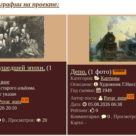
графии на проекте:
ушедшей эпохи.
(1
Депо.
(1 фото)
новое
Категория:
Картины
азное
Описание:
Художник Г.Нис
 старого альбома.
Год съемки:
1949
е указан
VIP
Автор поста:
Povar_guns
VIP
Povar_guns
Дата:
05.08.2026 06:38
26 20:10
Рейтинг:
0
Комментарии:
0
, Просмотр
0
, Просмотров:
20
Карта: -