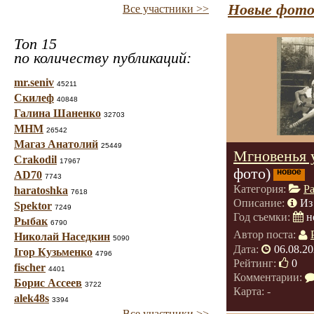
Новые фото
Все участники >>
Топ 15
по количеству публикаций:
mr.seniv
45211
Скилеф
40848
Галина Шаненко
32703
МНМ
26542
Магаз Анатолий
25449
Мгновенья 
Crakodil
17967
фото)
новое
AD70
7743
Категория:
Р
haratoshka
7618
Описание:
Из
Spektor
7249
Год съемки:
н
Рыбак
6790
Автор поста:
Николай Наседкин
5090
Дата:
06.08.20
Ігор Кузьменко
4796
Рейтинг:
0
fischer
4401
Комментарии:
Борис Ассеев
3722
Карта: -
alek48s
3394
Все участники >>