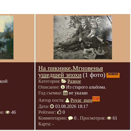
На пикнике.Мгновенья
ушедшей эпохи
(1 фото)
новое
ский
Категория:
Разное
Описание:
Из старого альбома.
Год съемки:
не указан
VIP
Автор поста:
Povar_guns
Дата:
03.08.2026 18:17
ов:
46
Рейтинг:
0
Комментарии:
0
, Просмотров:
61
Карта: -