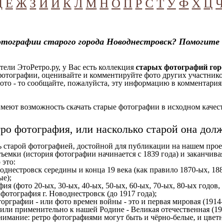
Д
Е
Ж
З
И
Й
К
Л
М
Н
О
П
Р
С
Т
У
Ф
Х
Ц
отографии старого города Новоднестровск? Помогите
ели ЭтоРетро.ру, у Вас есть коллекция
старых фотографий гор
отографии, оценивайте и комментируйте фото других участников
ото - то сообщайте, пожалуйста, эту информацию в комментариях
еют возможность скачать старые фотографии в исходном качеств
тро фотография, или насколько старой она дол
ь старой фотографией, достойной для публикации на нашем прое
ъемки (история фотографии начинается с 1839 года) и заканчивая
 это:
однестровск середины и конца 19 века (как правило 1870-ых, 188
ые);
ия (фото 20-ых, 30-ых, 40-ых, 50-ых, 60-ых, 70-ых, 80-ых годов,
отография г. Новоднестровск (до 1917 года);
орграфии - или фото времен войны - это и первая мировая (1914-
 или применительно к нашей Родине - Великая отечественная (1
имание: ретро фотографиями могут быть и чёрно-белые, и цветн