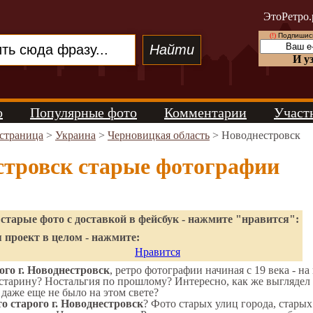
ЭтоРетро.
(!)
Подпишись
И у
о
Популярные фото
Комментарии
Участ
 страница
>
Украина
>
Черновицкая область
> Новоднестровск
стровск старые фотографии
старые фото с доставкой в фейсбук - нажмите "нравится":
 проект в целом - нажмите:
Нравится
го г. Новоднестровск
, ретро фотографии начиная с 19 века - на
старину? Ностальгия по прошлому? Интересно, как же выгляде
 даже еще не было на этом свете?
о старого г. Новоднестровск
? Фото старых улиц города, стары