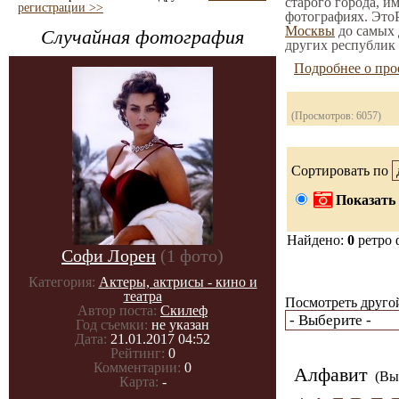
старого города, и
регистрации >>
фотографиях. ЭтоР
Москвы
до самых 
Случайная фотография
других республик 
Подробнее о про
(Просмотров: 6057)
Сортировать по
Показать 
Найдено:
0
ретро 
Софи Лорен
(1 фото)
Категория:
Актеры, актрисы - кино и
театра
Посмотреть другой
Автор поста:
Скилеф
Год съемки:
не указан
Дата:
21.01.2017 04:52
Рейтинг:
0
Комментарии:
0
Алфавит
(Вы 
Карта:
-