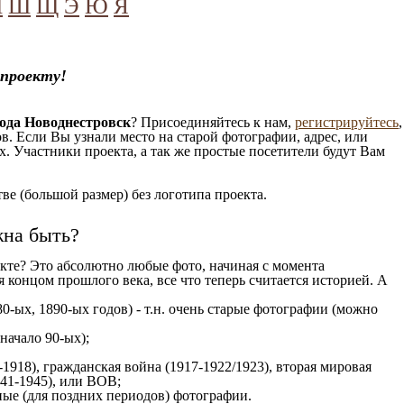
Ч
Ш
Щ
Э
Ю
Я
 проекту!
ода Новоднестровск
? Присоединяйтесь к нам,
регистрируйтесь
,
. Если Вы узнали место на старой фотографии, адрес, или
. Участники проекта, а так же простые посетители будут Вам
е (большой размер) без логотипа проекта.
жна быть?
кте? Это абсолютно любые фото, начиная c момента
 концом прошлого века, все что теперь считается историей. А
0-ых, 1890-ых годов) - т.н. очень старые фотографии (можно
 начало 90-ых);
1918), гражданская война (1917-1922/1923), вторая мировая
941-1945), или ВОВ;
ые (для поздних периодов) фотографии.