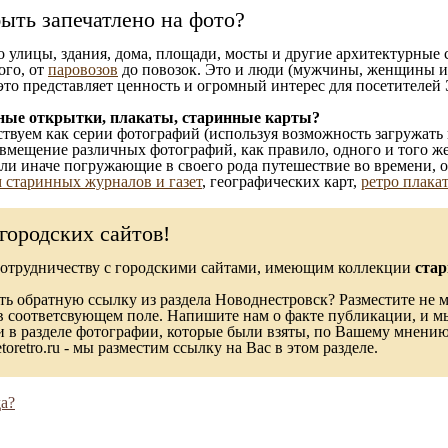
ыть запечатлено на фото?
то улицы, здания, дома, площади, мосты и другие архитектурные
ого, от
паровозов
до повозок. Это и люди (мужчины, женщины и д
это представляет ценность и огромный интерес для посетителей 
ные открытки, плакаты, старинные карты?
твуем как серии фотографий (используя возможность загружать 
вмещение различных фотографий, как правило, одного и того же
 или иначе погружающие в своего рода путешествие во времени, 
 старинных журналов и газет
, географических карт,
ретро плака
городских сайтов!
сотрудничеству с городскими сайтами, имеющим коллекции
стар
ь обратную ссылку из раздела Новоднестровск? Разместите не м
в соответсвующем поле. Напишите нам о факте публикации, и м
в разделе фотографии, которые были взяты, по Вашему мнению, 
toretro.ru - мы разместим ссылку на Вас в этом разделе.
а?