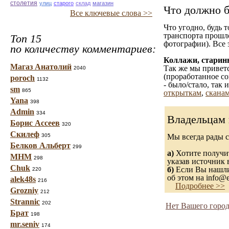
столетия
улиц
старого
склад
магазин
Что должно б
Все ключевые слова >>
Что угодно, будь 
транспорта прошл
Топ 15
фотографии). Все 
по количеству комментариев:
Коллажи, старин
Магаз Анатолий
Так же мы приветс
2040
(проработанное со
poroch
1132
- было/стало, так
sm
865
открыткам
,
сканам
Yana
398
Admin
334
Владельцам 
Борис Ассеев
320
Скилеф
305
Мы всегда рады 
Белков Альберт
299
а)
Хотите получит
МНМ
298
указав источник 
Chuk
б)
Если Вы нашли 
220
об этом на info@e
alek48s
216
Подробнее >>
Grozniy
212
Strannic
202
Нет Вашего город
Брат
198
mr.seniv
174