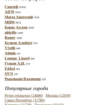
Скилеф
22332
AD70
7819
Магаз Анатолий
7529
МНМ
4912
Борис Ассеев
3339
alek48s
1488
Ronny
1390
Белков Альберт
515
VSx86
446
Admin
411
Lounge_Lizard
364
Гудков А.И.
274
Ed4x4
261
OVN
237
Рыковкин Владимир
225
Популярные города
Ретро открытки (24086)
Москва (12939)
Санкт-Петербург (11780)
Картины (11728)
Трускавец (10343)