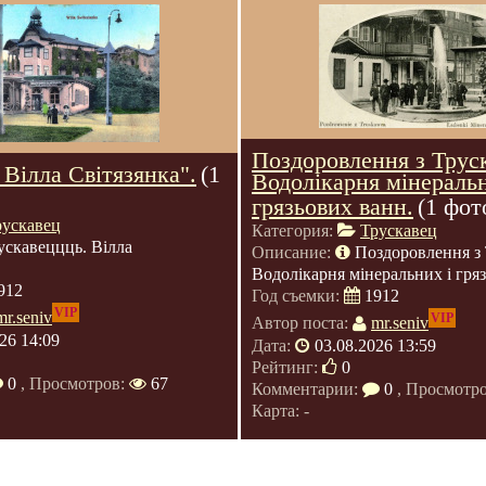
Поздоровлення з Трус
 Вілла Світязянка".
(1
Водолікарня мінераль
грязьових ванн.
(1 фот
рускавец
Категория:
Трускавец
ускавеццць. Вілла
Описание:
Поздоровлення з 
Водолікарня мінеральних і гря
912
Год съемки:
1912
VIP
mr.seniv
VIP
Автор поста:
mr.seniv
26 14:09
Дата:
03.08.2026 13:59
Рейтинг:
0
0
, Просмотров:
67
Комментарии:
0
, Просмотр
Карта: -