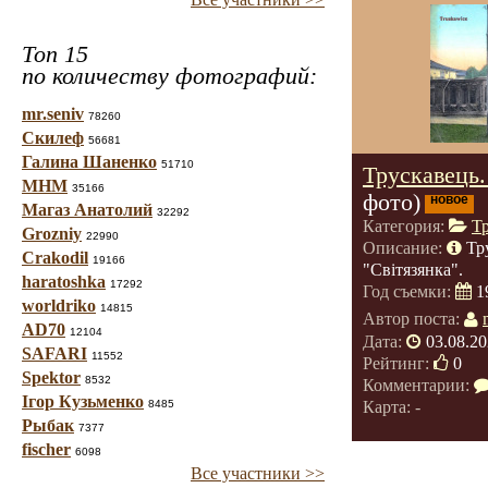
Топ 15
по количеству фотографий:
mr.seniv
78260
Скилеф
56681
Галина Шаненко
51710
Трускавець.
МНМ
35166
фото)
новое
Магаз Анатолий
32292
Категория:
Т
Grozniy
22990
Описание:
Тр
Crakodil
19166
"Світязянка".
haratoshka
17292
Год съемки:
1
worldriko
14815
Автор поста:
AD70
12104
Дата:
03.08.20
SAFARI
11552
Рейтинг:
0
Spektor
8532
Комментарии:
Ігор Кузьменко
Карта: -
8485
Рыбак
7377
fischer
6098
Все участники >>