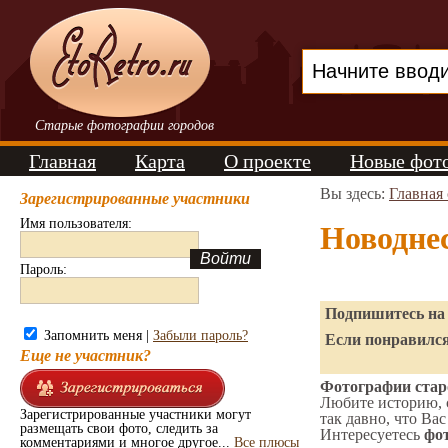
Старые фотографии городов
Главная
Карта
О проекте
Новые фот
Вы здесь:
Главная
Зарегистрированные участники
Имя пользователя:
Новодне
Пароль:
Подпишитесь на 
Запомнить меня |
Забыли пароль?
Если понравился
Еще не участник?
Фотографии старо
Любите историю, 
Зарегистрированные участники могут
так давно, что Вас
размещать свои фото, следить за
Интересуетесь
фот
комментариями и многое другое...
Все плюсы