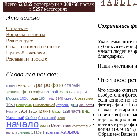
4
А
Б
В
Г
Всего
523365
фотографий в
300758
постах
в
5257
категориях.
Это важно
Сохранились ф
О проекте
Вопросы и ответы
Рекомендуем
Уважаемые посетит
публикуйте свои ф
Отказ от ответственности
узнали людей на ф
Правообладателям
благодарны.
Реклама на проекте
Наши участники им
Слова для поиска:
Что такое ре
ретро
фото
старый
Николаев
города
Что можно считат
фотография
Украина
Старая
старой
Москвы
изобретения фотос
Москва
1920
годы
сквер
1934
году
1940
Советская
если конкретно, то
фотографии г. Нов
1950
дом
Панорама
Николаевской
стороны
общества
назвать и старинн
вид
1914
1915
здание
Россия
биржи
1928
часть
советская фотограф
Собор
Успенский
Советский
1885
дореволюционная ф
начало
военные ретро фот
улицы
Московская
фотоателье
война (1939-1945)
Харьков
Старые
начала
Ленина
трамвай
Обращаем Ваше вн