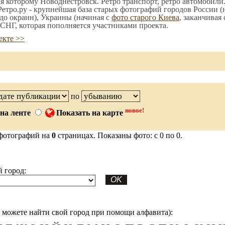
мя которому Новоднестровск. Ретро транспорт, ретро автомобили.
етро.ру - крупнейшая база старых фотографий городов России (
до окраин), Украины (начиная с
фото старого Киева
, заканчивая
СНГ, которая пополняется участниками проекта.
екте >>
по
новое!
на ленте
Показать на карте
фотографий на
0
страницах. Показаны фото: с 0 по 0.
 город:
можете найти свой город при помощи алфавита):