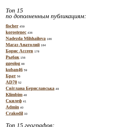
Топ 15
по дополненным публикациям:
fischer
459
korostenec
436
Nadezda Mihhailova
186
Магаз Анатолий
184
Борис Ассеев
178
Рыбак
156
ggeolog
88
kuban46
59
Брат
56
AD70
52
Світлана Бериславська
49
Klimbim
48
Скилеф
41
Admin
40
Crakodil
33
Топ 15 географов: