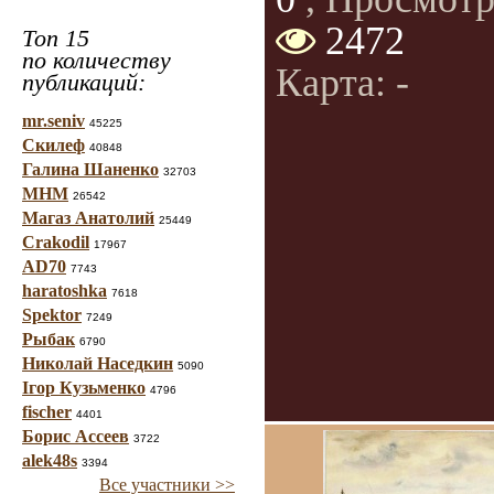
2472
Топ 15
по количеству
Карта: -
публикаций:
mr.seniv
45225
Скилеф
40848
Галина Шаненко
32703
МНМ
26542
Магаз Анатолий
25449
Crakodil
17967
AD70
7743
haratoshka
7618
Spektor
7249
Рыбак
6790
Николай Наседкин
5090
Ігор Кузьменко
4796
fischer
4401
Борис Ассеев
3722
alek48s
3394
Все участники >>