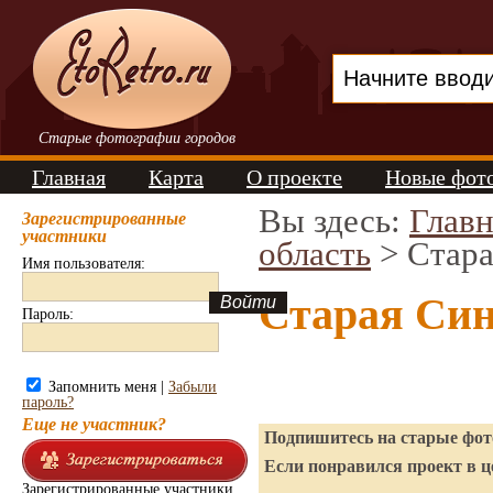
Старые фотографии городов
Главная
Карта
О проекте
Новые фот
Вы здесь:
Главн
Зарегистрированные
участники
область
> Стара
Имя пользователя:
Старая Син
Пароль:
Запомнить меня |
Забыли
пароль?
Еще не участник?
Подпишитесь на старые фото
Если понравился проект в ц
Зарегистрированные участники