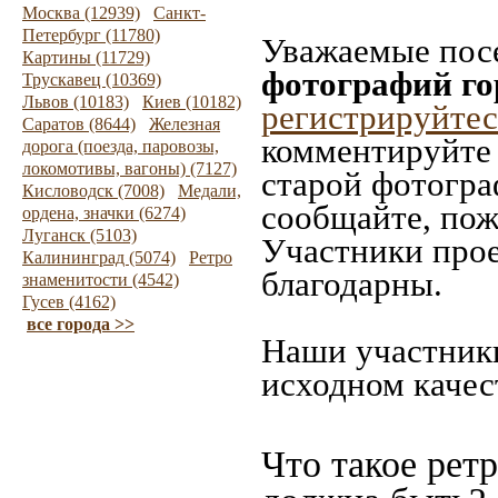
Москва (12939)
Санкт-
Петербург (11780)
Уважаемые посе
Картины (11729)
фотографий го
Трускавец (10369)
Львов (10183)
Киев (10182)
регистрируйтес
Саратов (8644)
Железная
комментируйте 
дорога (поезда, паровозы,
локомотивы, вагоны) (7127)
старой фотограф
Кисловодск (7008)
Медали,
сообщайте, пож
ордена, значки (6274)
Луганск (5103)
Участники прое
Калининград (5074)
Ретро
благодарны.
знаменитости (4542)
Гусев (4162)
все города >>
Наши участники
исходном качес
Что такое рет