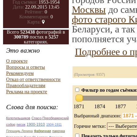
Год съемки:
1953-1954
Москвы
до сам
Дата:
22.09.2015 13:45
Рейтинг:
0
фото старого К
Комментарии:
0
Карта:
Беларуси, а та
Всего
523438
фотографий в
пополняется уч
300789
постах в
5257
категориях.
Подробнее о п
Это важно
О проекте
Вопросы и ответы
Рекомендуем
(Просмотров: 9357)
Отказ от ответственности
Правообладателям
Фильтр по годам съёмки
Реклама на проекте
Слова для поиска:
1871
1874
1877
Выбранный диапазон:
Колотильшиков
Спасо-Преображенский
1900-1910
собор
песок
1904-1911
Горячие метки:
Плошадь Ленина
Фабричная
парочка
Показать только фотогра