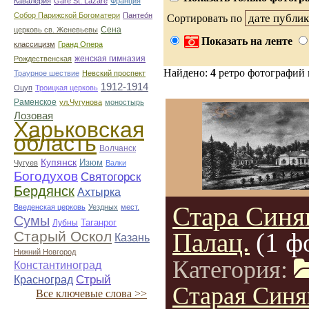
Кавалерия
Gare St. Lazare
Франция
Собор Парижской Богоматери
Пантео́н
Сортировать по
Сена
церковь св. Женевьевы
Показать на ленте
классицизм
Гранд Опера
женская гимназия
Рождественская
Найдено:
4
ретро фотографий
Траурное шествие
Невский проспект
1912-1914
Оцуп
Троицкая церковь
Раменское
ул.Чугунова
моностырь
Лозовая
Харьковская
область
Волчанск
Купянск
Изюм
Чугуев
Валки
Богодухов
Святогорск
Бердянск
Ахтырка
Стара Синя
Введенская церковь
Уездных
мест.
Сумы
Таганрог
Лубны
Палац.
(1 ф
Старый Оскол
Казань
Нижний Новгород
Категория:
Константиноград
Стрый
Красноград
Старая Синя
Все ключевые слова >>