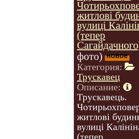
Чотирьохпове
житлові буди
вулиці Каліні
(тепер
Сагайдачного)
фото)
новое
Категория:
Трускавец
Описание:
Трускавець.
Чотирьохповер
житлові будин
вулиці Калінін
(тепер