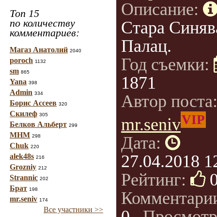
Описание:
Топ 15
по количеству
Стара Синяв
комментариев:
Палац.
Магаз Анатолий
2040
Год съемки:
poroch
1132
sm
865
1871
Yana
398
Admin
334
Автор поста
Борис Ассеев
320
Скилеф
305
VIP
mr.seniv
Белков Альберт
299
МНМ
298
Дата:
Chuk
220
27.04.2018 1
alek48s
216
Grozniy
212
Рейтинг:
Strannic
202
Брат
198
Комментари
mr.seniv
174
Все участники >>
0
, Просмотр