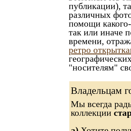
публикации), т
различных фото
помощи какого-л
так или иначе 
времени, отраж
ретро открытк
географических
"носителям" св
Владельцам г
Мы всегда рад
коллекции
ста
а)
Хотите получ