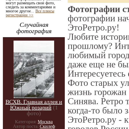
могут размещать свои фото,
Фотографии ст
следить за комментариями и
многое другое...
Все плюсы
регистрации >>
фотографии нач
Случайная
ЭтоРетро.ру!
фотография
Любите историю
прошлому? Инт
любимый город 
даже еще не бы
Интересуетесь
Фото старых ул
жизнь горожан 
Синява. Ретро 
ВСХВ. Главная аллея и
Южный розарий
(1
когда-то было 
фото)
ЭтоРетро.ру - 
Категория:
Москва
городов России
Автор поста:
Скилеф