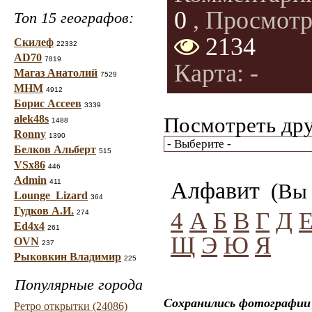
0
, Просмотр
Топ 15 географов:
2134
Скилеф
22332
AD70
7819
Карта: -
Магаз Анатолий
7529
МНМ
4912
Борис Ассеев
3339
alek48s
Посмотреть дру
1488
Ronny
1390
Белков Альберт
515
VSx86
446
Admin
411
Алфавит
(Вы 
Lounge_Lizard
364
Гудков А.И.
4
А
Б
В
Г
Д
274
Ed4x4
261
Щ
Э
Ю
Я
OVN
237
Рыковкин Владимир
225
Популярные города
Сохранились фотографии 
Ретро открытки (24086)