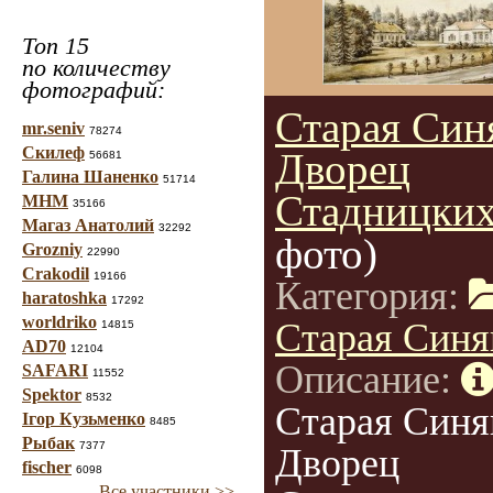
Топ 15
по количеству
фотографий:
Старая Син
mr.seniv
78274
Скилеф
Дворец
56681
Галина Шаненко
51714
Стадницки
МНМ
35166
Магаз Анатолий
32292
фото)
Grozniy
22990
Crakodil
19166
Категория:
haratoshka
17292
worldriko
Старая Синя
14815
AD70
12104
Описание:
SAFARI
11552
Spektor
8532
Старая Синя
Ігор Кузьменко
8485
Рыбак
7377
Дворец
fischer
6098
Все участники >>