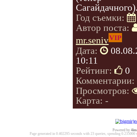
Сагайдачного)
Год съемки:
Автор поста:
VIP
mr.seniv
Дата:
08.08
10:11
Рейтинг:
0
Комментарии:
Просмотров:
Карта: -
Powered by
4im
Page generated in 0.402295 seconds with 23 queries, spending 0.23500