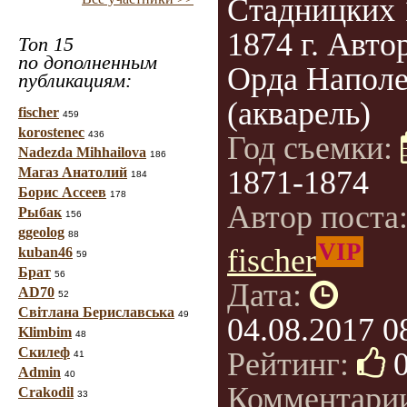
Стадницких 
1874 г. Авто
Топ 15
по дополненным
Орда Напол
публикациям:
(акварель)
fischer
459
korostenec
436
Год съемки:
Nadezda Mihhailova
186
Магаз Анатолий
1871-1874
184
Борис Ассеев
178
Автор поста
Рыбак
156
ggeolog
88
VIP
fischer
kuban46
59
Брат
56
Дата:
AD70
52
Світлана Бериславська
49
04.08.2017 0
Klimbim
48
Скилеф
Рейтинг:
41
Admin
40
Комментари
Crakodil
33