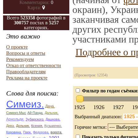
Комментарии:
0
окраин), Украи
Карта:
заканчивая само
Всего
523358
фотографий в
300757
постах в
5257
других республ
категориях.
Это важно
участниками пр
О проекте
Подробнее о п
Вопросы и ответы
Рекомендуем
Отказ от ответственности
Правообладателям
(Просмотров: 12354)
Реклама на проекте
Фильтр по годам съёмки
Слова для поиска:
Симеиз.
1925
1926
1927
19
Дача.
Симеиз.Мыс
Ай-Панда.
Дальник.
Выбранный диапазон:
Арнольди.
Зубарского.
Дашкова.
Дива.
Дольник.
Ксения.
Кузьменко.
Горячие метки:
Коровина.
Парк.
Федорова.
ворота.
Показать только фотогра