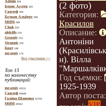
Admin
334
(2 фото)
Борис Ассеев
320
Скилеф
Категория:
305
Белков Альберт
299
Красилов
МНМ
298
Chuk
220
Описание:
alek48s
216
Grozniy
212
Антоніни
Strannic
202
(Красилівськ
Брат
198
mr.seniv
174
н). Вілла
Все участники >>
"Маршалківк
Топ 15
по количеству
Год съемки:
публикаций:
1925-1939
mr.seniv
45211
Автор поста
Скилеф
40848
Галина Шаненко
32703
VIP
МНМ
26542