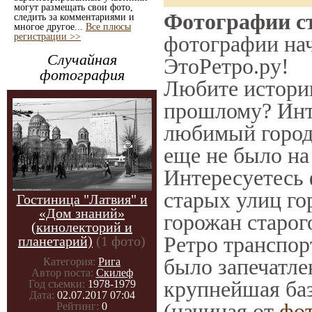
могут размещать свои фото,
Фотографии ст
следить за комментариями и
многое другое...
Все плюсы
регистрации >>
фотографии нач
Случайная
ЭтоРетро.ру!
фотография
Любите историю
прошлому? Инт
любимый город 
еще не было на
Интересуетесь
старых улиц го
Гостиница "Латвия" и
«Дом знаний»
горожан старог
(кинолекторий и
Ретро транспорт
планетарий)
(1 фото)
было запечатле
Категория:
Рига
Автор поста:
Скилеф
крупнейшая баз
Год съемки:
1978-1979
Дата:
02.07.2017 07:04
(начиная от
фо
Рейтинг:
0