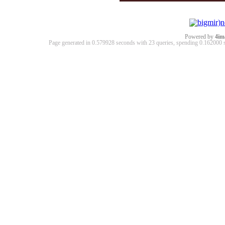
Powered by
4im
Page generated in 0.579928 seconds with 23 queries, spending 0.16200