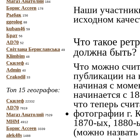
Магаз Анатолий
184
Наши участники
Борис Ассеев
178
Рыбак
156
исходном качес
ggeolog
88
kuban46
59
Брат
56
Что такое рет
AD70
52
должна быть?
Світлана Бериславська
49
Klimbim
48
Скилеф
Что можно счит
41
Admin
40
публикации на 
Crakodil
33
начиная c моме
Топ 15 географов:
начинается с 18
Скилеф
что теперь счит
22332
AD70
7819
фотографии г. 
Магаз Анатолий
7529
1870-ых, 1880-ы
МНМ
4912
Борис Ассеев
(можно назвать
3339
alek48s
1488