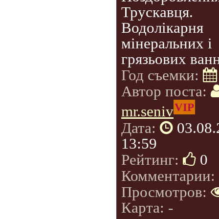
Трускавця.
Водолікарня
мінеральних і
грязьових ванн
Год съемки:
Автор поста:
VIP
mr.seniv
Дата:
03.08
13:59
Рейтинг:
0
Комментарии:
Просмотров:
Карта: -