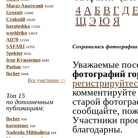
Магаз Анатолий
4
А
Б
В
Г
Д
32292
Grozniy
22990
Щ
Э
Ю
Я
Crakodil
19166
haratoshka
17292
worldriko
14815
AD70
12104
Сохранились фотографии 
SAFARI
11552
Spektor
8532
Ігор Кузьменко
8485
Уважаемые посе
Рыбак
7377
фотографий го
fischer
6098
Все участники >>
регистрируйтес
комментируйте 
Топ 15
старой фотограф
по дополненным
публикациям:
сообщайте, пож
Участники прое
fischer
459
korostenec
благодарны.
436
Nadezda Mihhailova
186