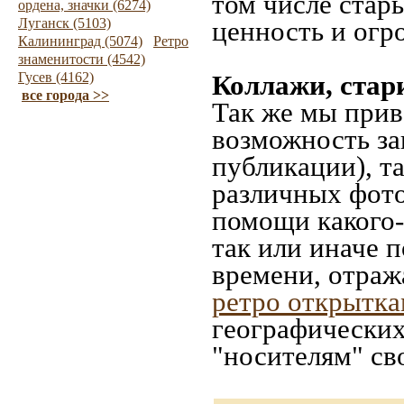
том числе стар
ордена, значки (6274)
Луганск (5103)
ценность и огр
Калининград (5074)
Ретро
знаменитости (4542)
Гусев (4162)
Коллажи, стар
все города >>
Так же мы прив
возможность за
публикации), т
различных фото
помощи какого-л
так или иначе 
времени, отраж
ретро открытк
географических
"носителям" св