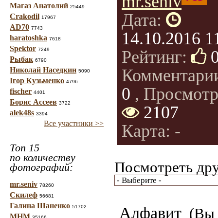
mr.seniv
Магаз Анатолий
25449
Дата:
Crakodil
17967
AD70
7743
14.10.2016 1
haratoshka
7618
Spektor
7249
Рейтинг:
Рыбак
6790
Николай Наседкин
Комментари
5090
Ігор Кузьменко
4796
0
, Просмотр
fischer
4401
Борис Ассеев
3722
2107
alek48s
3394
Все участники >>
Карта: -
Топ 15
по количеству
Посмотреть дру
фотографий:
mr.seniv
78260
Скилеф
56681
Галина Шаненко
51702
Алфавит
(Вы 
МНМ
35166