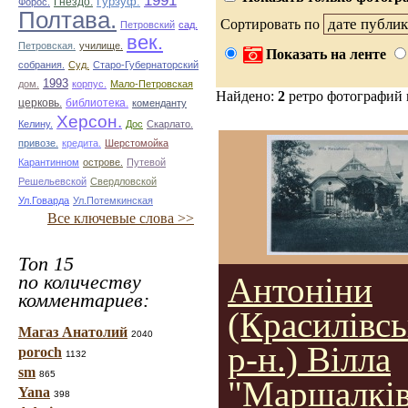
1991
Гурзуф.
Гнездо.
Форос.
Полтава.
Сортировать по
Петровский
сад.
век.
Петровская.
училище.
Показать на ленте
собрания.
Суд.
Старо-Губернаторский
1993
дом.
корпус.
Мало-Петровская
Найдено:
2
ретро фотографий
церковь.
библиотека.
коменданту
Херсон.
Келину.
Дос
Скарлато.
привозе.
кредита.
Шерстомойка
Карантинном
острове.
Путевой
Решельевской
Свердловской
Ул.Говарда
Ул.Потемкинская
Все ключевые слова >>
Топ 15
по количеству
Антоніни
комментариев:
(Красилівс
Магаз Анатолий
2040
р-н.) Вілла
poroch
1132
sm
865
"Маршалків
Yana
398