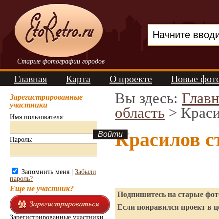
Старые фотографии городов
Главная
Карта
О проекте
Новые фот
Вы здесь:
Главн
Зарегистрированные
участники
область
> Крас
Имя пользователя:
Красилов с
Пароль:
Запомнить меня |
Забыли
пароль?
Еще не участник?
Подпишитесь на старые фото
Если понравился проект в ц
Зарегистрированные участники