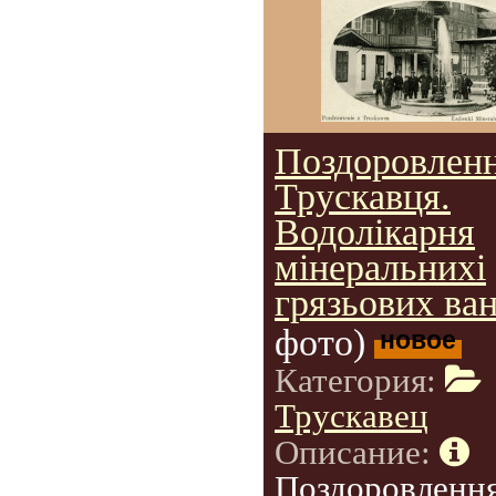
Поздоровленн
Трускавця.
Водолікарня
мінеральнихі
грязьових ван
фото)
новое
Категория:
Трускавец
Описание:
Поздоровлення