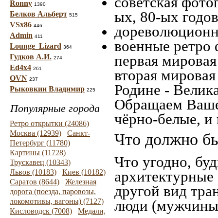
советская фотог
Ronny
1390
ых, 80-ых годов
Белков Альберт
515
VSx86
446
дореволюционна
Admin
411
военные ретро 
Lounge_Lizard
364
первая мировая 
Гудков А.И.
274
Ed4x4
261
вторая мировая
OVN
237
Родине - Велик
Рыковкин Владимир
225
Обращаем Ваше
Популярные города
чёрно-белые, и
Ретро открытки (24086)
Москва (12939)
Санкт-
Что должно бы
Петербург (11780)
Картины (11728)
Что угодно, буд
Трускавец (10343)
Львов (10183)
Киев (10182)
архитектурные 
Саратов (8644)
Железная
другой вид тра
дорога (поезда, паровозы,
локомотивы, вагоны) (7127)
люди (мужчины,
Кисловодск (7008)
Медали,