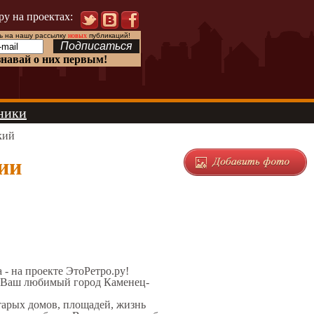
ру на проектах:
 на нашу рассылку
новых
публикаций!
знавай о них первым!
ники
кий
ии
а - на проекте ЭтоРетро.ру!
л Ваш любимый город Каменец-
старых домов, площадей, жизнь