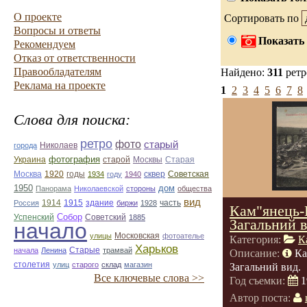
О проекте
Сортировать по
Вопросы и ответы
Показать 
Рекомендуем
Отказ от ответственности
Правообладателям
Найдено:
311
ретр
Реклама на проекте
1
2
3
4
5
6
7
8
Слова для поиска:
ретро
фото
старый
Николаев
города
фотография
Украина
Старая
старой
Москвы
Москва
1920
годы
сквер
1934
году
1940
Советская
1950
дом
Панорама
Николаевской
стороны
общества
вид
1914
1915
здание
Россия
биржи
1928
часть
Кам"янець-
Собор
Успенский
Советский
1885
Загальний в
начало
улицы
Московская
фотоателье
Категория:
К
Харьков
Старые
начала
Ленина
трамвай
Описание:
Ка
столетия
улиц
старого
склад
магазин
Загальний вид.
Все ключевые слова >>
Год съемки:
1
Автор поста: