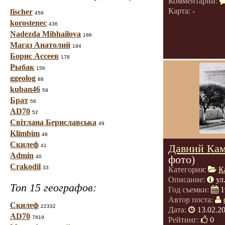
Комментарии:
Карта: -
fischer
459
korostenec
436
Nadezda Mihhailova
186
Магаз Анатолий
184
Борис Ассеев
178
Рыбак
156
ggeolog
88
kuban46
59
Брат
56
AD70
52
Світлана Бериславська
49
Klimbim
48
Скилеф
Давний Кам
41
Admin
фото)
40
Crakodil
33
Категория:
К
Описание:
ул
Топ 15 географов:
Год съемки:
1
Автор поста:
Скилеф
22332
Дата:
13.02.2
AD70
7819
Рейтинг:
0