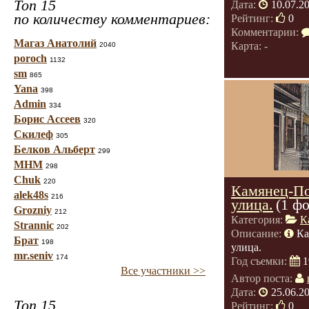
Топ 15
Дата:
10.07.2
по количеству комментариев:
Рейтинг:
0
Комментарии:
Магаз Анатолий
Карта: -
2040
poroch
1132
sm
865
Yana
398
Admin
334
Борис Ассеев
320
Скилеф
305
Белков Альберт
299
МНМ
298
Chuk
220
Камянец-По
alek48s
216
улица.
(1 ф
Grozniy
212
Категория:
К
Strannic
202
Описание:
Ка
Брат
198
улица.
mr.seniv
174
Год съемки:
1
Все участники >>
Автор поста:
Дата:
25.06.2
Топ 15
Рейтинг:
0