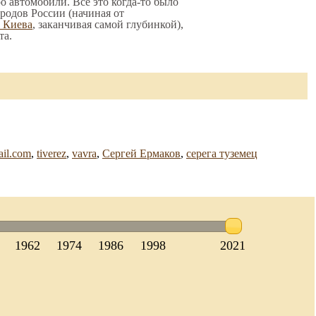
о автомобили. Все это когда-то было
родов России (начиная от
о Киева
, заканчивая самой глубинкой),
та.
il.com
,
tiverez
,
vavra
,
Сергей Ермаков
,
серега туземец
1962
1974
1986
1998
2021