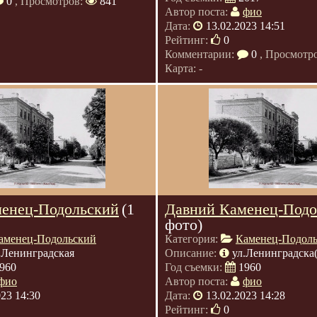
0
, Просмотров:
841
Автор поста:
фио
Дата:
13.02.2023 14:51
Рейтинг:
0
Комментарии:
0
, Просмотр
Карта: -
енец-Подольский
(1
Давний Каменец-Подо
фото)
аменец-Подольский
Категория:
Каменец-Подол
.Ленинградская
Описание:
ул.Ленинградска
960
Год съемки:
1960
фио
Автор поста:
фио
023 14:30
Дата:
13.02.2023 14:28
Рейтинг:
0