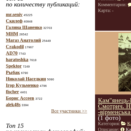
по количеству публикаций:
Комментарии:
Карта: -
mr.seniv
45225
Скилеф
40848
Галина Шаненко
32703
МНМ
26542
Магаз Анатолий
25449
Crakodil
17967
AD70
7743
haratoshka
7618
Spektor
7249
Рыбак
6790
Николай Наседкин
5090
Ігор Кузьменко
4796
fischer
4401
Борис Ассеев
Кам"янець-
3722
alek48s
Смотрич. Н
3394
-вірменська
Все участники >>
(1 фото)
Категория:
К
Топ 15
Описание:
Ка