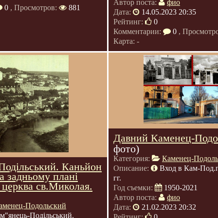
Автор поста:
фио
0
, Просмотров:
881
Дата:
14.05.2023 20:35
Рейтинг:
0
Комментарии:
0
, Просмотр
Карта: -
Давний Каменец-Подо
фото)
Категория:
Каменец-Подол
Подільський. Каньйон
Описание:
Вход в Кам-Под.
а задньому плані
гг.
 церква св.Миколая.
Год съемки:
1950-2021
Автор поста:
фио
аменец-Подольский
Дата:
21.02.2023 20:32
м"янець-Подільський.
Рейтинг:
0