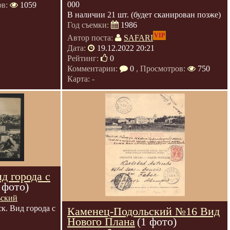
000
ов:
1059
В наличии 21 шт. (будет сканирован позже)
Год съемки:
1986
VIP
Автор поста:
SAFARI
Дата:
19.12.2022 20:21
Рейтинг:
0
Комментарии:
0
, Просмотров:
750
Карта: -
д города с
 фото)
ьский
к. Вид города с
Каменец-Подольский №16 Вид
Нового Плана
(1 фото)