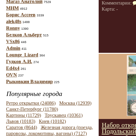
Магаз Анатолий
7529
Комментарии:
МНМ
Карта: -
4912
Борис Ассеев
3339
alek48s
1488
Ronny
1390
Белков Альберт
515
VSx86
446
Admin
411
Lounge_Lizard
364
Гудков А.И.
274
Ed4x4
261
OVN
237
Рыковкин Владимир
225
Популярные города
Ретро открытки (24086)
Москва (12939)
Санкт-Петербург (11780)
Картины (11729)
Трускавец (10361)
Львов (10183)
Киев (10182)
Набор откр
Саратов (8644)
Железная дорога (поезда,
Подольский
паровозы, локомотивы, вагоны) (7127)