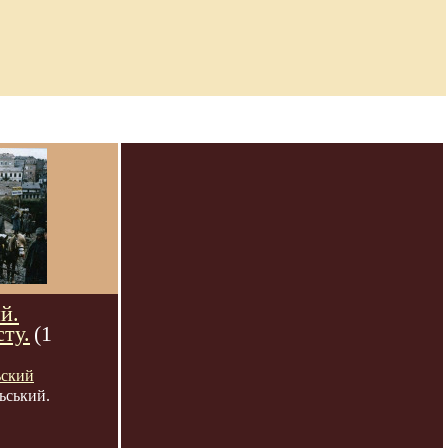
й.
сту.
(1
ьский
ьський.