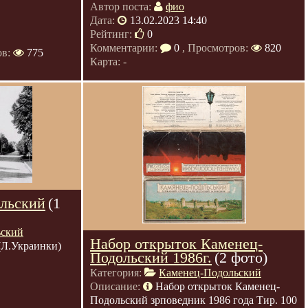
Автор поста:
фио
Дата:
13.02.2023 14:40
Рейтинг:
0
Комментарии:
0
, Просмотров:
820
ов:
775
Карта: -
льский
(1
ьский
Набор открыток Каменец-
(Л.Украинки)
Подольский 1986г.
(2 фото)
Категория:
Каменец-Подольский
Описание:
Набор открыток Каменец-
Подольский зрповедник 1986 года Тир. 100