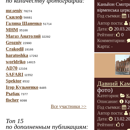
по количеству фотографий:
Каньйон Смотри
вірменська церк
mr.seniv
78274
Год съемки:
1
Скилеф
56681
Автор поста:
Галина Шаненко
51714
Дата:
20.03.2
МНМ
35166
Рейтинг:
0
Магаз Анатолий
32292
Комментарии:
Grozniy
22990
Карта: -
Crakodil
19166
haratoshka
17292
worldriko
14815
AD70
12104
SAFARI
11552
Spektor
8532
Давний Кам
Ігор Кузьменко
8485
фото)
Рыбак
7377
Категория:
К
fischer
6098
Описание:
Кр
Все участники >>
Год съемки:
2
Автор поста:
Дата:
13.02.2
Топ 15
Рейтинг:
0
по дополненным публикациям: