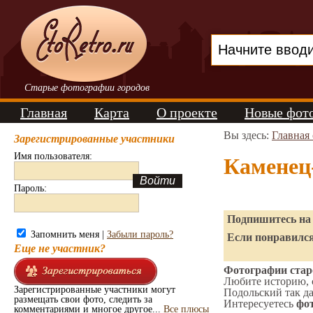
Старые фотографии городов
Главная
Карта
О проекте
Новые фот
Вы здесь:
Главная
Зарегистрированные участники
Имя пользователя:
Каменец
Пароль:
Подпишитесь на 
Запомнить меня |
Забыли пароль?
Если понравился
Еще не участник?
Фотографии стар
Любите историю, 
Зарегистрированные участники могут
Подольский так да
размещать свои фото, следить за
Интересуетесь
фот
комментариями и многое другое...
Все плюсы