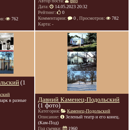
Автор поста:
фио
Дата:
14.05.2023 20:32
Рейтинг:
0
Комментарии:
0
, Просмотров:
782
ов:
762
Карта: -
льский
(1
ьский
Давний Каменец-Подольский
парк в разные
(1 фото)
Категория:
Каменец-Подольский
Описание:
Зеленый театр и его конец.
(Кам-Под)
Год съемки:
1960