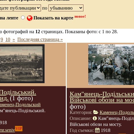
по
новое!
на ленте
Показать на карте
о фотографий на
12
страницах. Показаны фото: с 1 по 28.
9
10
»
Последняя страница »
Подільський.
Кам"янець-Подільськи
ид.
(1 фото)
Військові обози на мо
аменец-Подольский
фото)
м"янець-Подільський.
Категория:
Каменец-Подол
Описание:
Кам"янець-Поділ
918
Військові обози на мосту.
VIP
mr.seniv
Год съемки:
1918