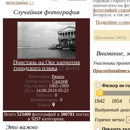
горожан старого г
регистрации >>
запечатлено на фо
фотографий стар
Случайная фотография
Беларуси, а так ж
Подробнее о про
(Просмотров: 28633)
Внимание, з
Пристань на Оке напротив
Участники проект
городского пляжа
(2 фото)
Присоединяйтесь 
Категория:
Рязань
Автор поста:
Скилеф
Фильтр по го
Год съемки:
1965-1969
Дата:
14.06.2016 05:23
Рейтинг:
0
Комментарии:
0
1842
1854
Карта:
Выбранный диап
Всего
523400
фотографий в
300781
постах
в
5257
категориях.
Горячие метки:
Это важно
Показать тол