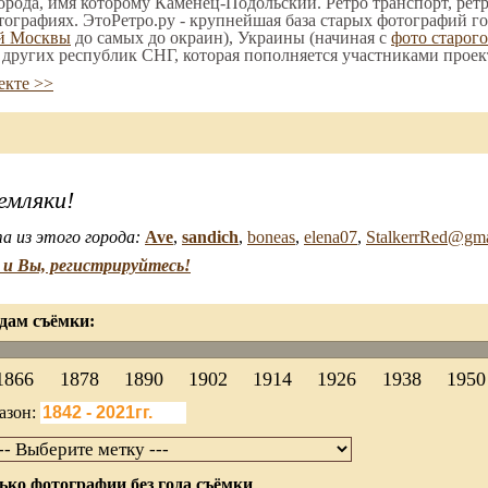
орода, имя которому Каменец-Подольский. Ретро транспорт, ретр
тографиях. ЭтоРетро.ру - крупнейшая база старых фотографий го
ой Москвы
до самых до окраин), Украины (начиная с
фото старог
е других республик СНГ, которая пополняется участниками проек
екте >>
емляки!
а из этого города:
Ave
,
sandich
,
boneas
,
elena07
,
StalkerrRed@gma
и Вы, регистрируйтесь!
дам съёмки:
1866
1878
1890
1902
1914
1926
1938
1950
азон:
ько фотографии без года съёмки