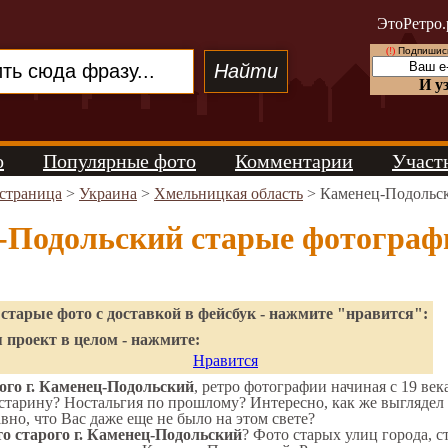
ЭтоРетро.
(!)
Подпишись
И у
о
Популярные фото
Комментарии
Участ
 страница
>
Украина
>
Хмельницкая область
> Каменец-Подольс
-Подольский старые фотограф
старые фото с доставкой в фейсбук - нажмите "нравится":
 проект в целом - нажмите:
Нравится
ого г. Каменец-Подольский
, ретро фотографии начиная с 19 век
старину? Ностальгия по прошлому? Интересно, как же выгляде
вно, что Вас даже еще не было на этом свете?
о старого г. Каменец-Подольский
? Фото старых улиц города, 