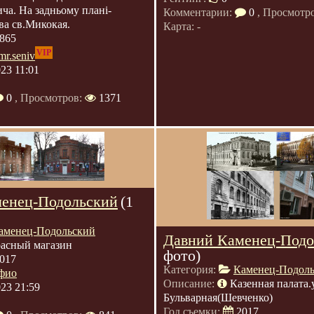
ча. На задньому плані-
Комментарии:
0
, Просмотр
ва св.Микокая.
Карта: -
865
VIP
mr.seniv
023 11:01
0
, Просмотров:
1371
енец-Подольский
(1
аменец-Подольский
Давний Каменец-Подо
асный магазин
фото)
017
Категория:
Каменец-Подол
фио
Описание:
Казенная палата.
023 21:59
Бульварная(Шевченко)
Год съемки:
2017