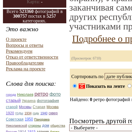
Карта:
-
заканчивая само
Всего
523360
фотографий в
других республ
300757
постах в
5257
категориях.
участниками пр
Это важно
Подробнее о п
О проекте
Вопросы и ответы
Рекомендуем
Отказ от ответственности
(Просмотров: 6710)
Правообладателям
Реклама на проекте
Сортировать по
Слова для поиска:
Показать на ленте
ретро
фото
Николаев
города
Найдено:
0
ретро фотографий
старый
фотография
Украина
Старая
Москва
старой
Москвы
1920
годы
сквер
1934
году
1940
1950
Посмотреть другой г
Советская
Панорама
дом
Николаевской
стороны
общества
1914
1915
здание
Россия
биржи