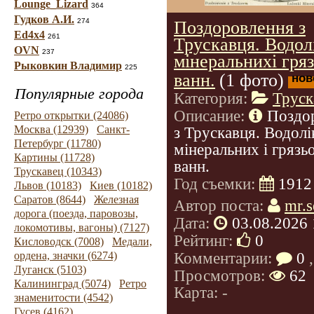
Lounge_Lizard
364
Гудков А.И.
274
Поздоровлення з
Ed4x4
261
Трускавця. Водол
OVN
237
мінеральнихі гря
Рыковкин Владимир
225
ванн.
(1 фото)
нов
Популярные города
Категория:
Труск
Описание:
Поздо
Ретро открытки (24086)
Москва (12939)
Санкт-
з Трускавця. Водолі
Петербург (11780)
мінеральних і грязь
Картины (11728)
ванн.
Трускавец (10343)
Год съемки:
1912
Львов (10183)
Киев (10182)
Саратов (8644)
Железная
Автор поста:
mr.s
дорога (поезда, паровозы,
Дата:
03.08.2026 
локомотивы, вагоны) (7127)
Рейтинг:
0
Кисловодск (7008)
Медали,
Комментарии:
0
,
ордена, значки (6274)
Луганск (5103)
Просмотров:
62
Калининград (5074)
Ретро
Карта: -
знаменитости (4542)
Гусев (4162)