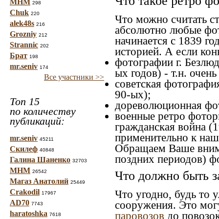
Что такое ретро ф
МНМ
298
Chuk
220
Что можно считать с
alek48s
216
абсолютно любые фот
Grozniy
212
начинается с 1839 го
Strannic
202
историей. А если конк
Брат
198
фотографии г. Безлюд
mr.seniv
174
ых годов) - т.н. оче
Все участники >>
советская фотография
90-ых);
Топ 15
дореволюционная фото
по количеству
военные ретро фоторг
публикаций:
гражданская война (1
применительно к наше
mr.seniv
45211
Обращаем Ваше внима
Скилеф
40848
поздних периодов) ф
Галина Шаненко
32703
МНМ
26542
Что должно быть з
Магаз Анатолий
25449
Crakodil
Что угодно, будь то 
17967
AD70
сооружения. Это мог
7743
haratoshka
паровозов
до повозок
7618