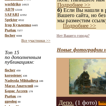
Подробнее >>
worldriko
14815
б)
Если Вы нашли в р
AD70
12104
Вашего сайта, но без
SAFARI
11552
мы разместим ссылку
Spektor
8532
Подробнее >>
Ігор Кузьменко
8485
Рыбак
7377
fischer
Нет Вашего города?
6098
Все участники >>
Новые фотографии н
Топ 15
по дополненным
публикациям:
fischer
459
korostenec
436
Nadezda Mihhailova
186
Магаз Анатолий
184
Борис Ассеев
178
Рыбак
156
Депо.
(1 фото)
ggeolog
но
88