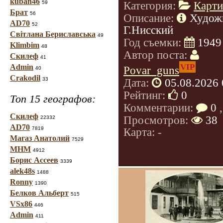
kuban46
59
Категория:
Карт
Брат
56
Описание:
Худож
AD70
52
Г.Нисский
Світлана Бериславська
49
Год съемки:
1949
Klimbim
48
Автор поста:
Скилеф
41
VIP
Admin
Povar_guns
40
Crakodil
33
Дата:
05.08.2026 
Рейтинг:
0
Топ 15 географов:
Комментарии:
0
,
Скилеф
Просмотров:
38
22332
AD70
7819
Карта: -
Магаз Анатолий
7529
МНМ
4912
Борис Ассеев
3339
alek48s
1488
Ronny
1390
Белков Альберт
515
VSx86
446
Admin
411