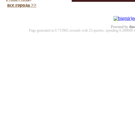
все города >>
Powered by
4im
Page generated in 0.713902 seconds with 23 queries, spending 0.28900