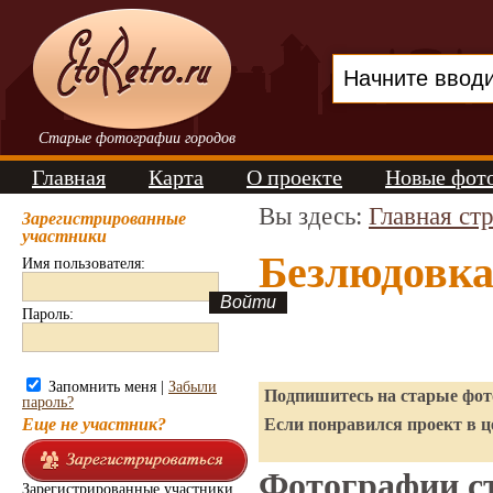
Старые фотографии городов
Главная
Карта
О проекте
Новые фот
Вы здесь:
Главная ст
Зарегистрированные
участники
Безлюдовка
Имя пользователя:
Пароль:
Запомнить меня |
Забыли
Подпишитесь на старые фото
пароль?
Еще не участник?
Если понравился проект в ц
Фотографии ст
Зарегистрированные участники