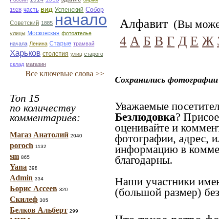
вид
Собор
Успенский
1928
часть
начало
Алфавит
(Вы может
Советский
1885
улицы
Московская
фотоателье
4
А
Б
В
Г
Д
Е
Ж
Старые
начала
Ленина
трамвай
Харьков
столетия
улиц
старого
склад
магазин
Все ключевые слова >>
Сохранились фотографии 
Топ 15
Уважаемые посетител
по количеству
Безлюдовка
? Присое
комментариев:
оценивайте и коммен
Магаз Анатолий
фотографии, адрес, и
2040
poroch
информацию в коммен
1132
sm
благодарны.
865
Yana
398
Admin
Наши участники имею
334
Борис Ассеев
(большой размер) без
320
Скилеф
305
Белков Альберт
299