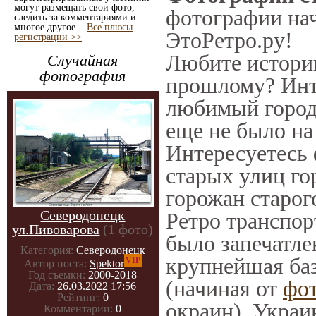
могут размещать свои фото,
фотографии нач
следить за комментариями и
многое другое...
Все плюсы
ЭтоРетро.ру!
регистрации >>
Любите историю
Случайная
фотография
прошлому? Инт
любимый город 
еще не было на
Интересуетесь
старых улиц го
горожан старог
Северодонецк
Ретро транспорт
ул.Пивоварова
(1 фото)
было запечатле
Категория:
Северодонецк
крупнейшая баз
VIP
Автор поста:
Spektor
Год съемки:
2000-2018
(начиная от
фо
Дата:
26.03.2022 17:56
Рейтинг:
0
окраин), Украи
Комментарии:
0