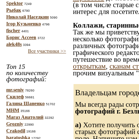
Spektor
(в том числе старые 
7249
Рыбак
интерес для посетите
6790
Николай Наседкин
5090
Ігор Кузьменко
Коллажи, старинны
4796
fischer
Так же мы приветств
4401
Борис Ассеев
несколько фотографи
3722
alek48s
различных фотографий
3394
Все участники >>
графического редакто
путешествие во врем
открыткам
,
сканам с
Топ 15
по количеству
прочим визуальным "
фотографий:
mr.seniv
Владельцам город
78260
Скилеф
56681
Мы всегда рады сот
Галина Шаненко
51702
фотографий г. Безл
МНМ
35166
Магаз Анатолий
32292
а)
Хотите получить о
Grozniy
22990
старых фотографий с
Crakodil
19166
поле. Напишите нам 
haratoshka
17292