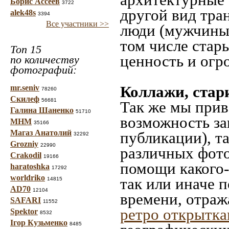
Борис Ассеев
3722
другой вид тра
alek48s
3394
Все участники >>
люди (мужчины,
том числе стар
Топ 15
ценность и огр
по количеству
фотографий:
Коллажи, стар
mr.seniv
78260
Скилеф
56681
Так же мы прив
Галина Шаненко
51710
возможность за
МНМ
35166
Магаз Анатолий
публикации), т
32292
Grozniy
22990
различных фото
Crakodil
19166
помощи какого-л
haratoshka
17292
worldriko
так или иначе 
14815
AD70
12104
времени, отраж
SAFARI
11552
ретро открытк
Spektor
8532
Ігор Кузьменко
8485