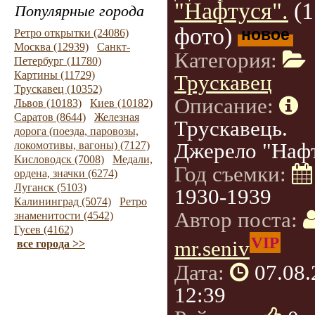
"Нафтуся".
(1
Популярные города
фото)
новое
Ретро открытки (24086)
Москва (12939)
Санкт-
Категория:
Петербург (11780)
Картины (11729)
Трускавец
Трускавец (10352)
Описание:
Львов (10183)
Киев (10182)
Саратов (8644)
Железная
Трускавець.
дорога (поезда, паровозы,
Джерело "Нафт
локомотивы, вагоны) (7127)
Кисловодск (7008)
Медали,
Год съемки:
ордена, значки (6274)
Луганск (5103)
1930-1939
Калининград (5074)
Ретро
Автор поста:
знаменитости (4542)
Гусев (4162)
VIP
mr.seniv
все города >>
Дата:
07.08
12:39