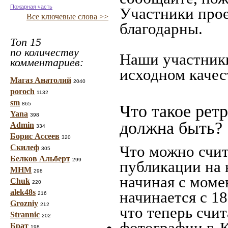
Пожарная часть
Участники прое
Все ключевые слова >>
благодарны.
Топ 15
по количеству
Наши участники
комментариев:
исходном качес
Магаз Анатолий
2040
poroch
1132
sm
865
Что такое рет
Yana
398
должна быть?
Admin
334
Борис Ассеев
320
Что можно счит
Скилеф
305
Белков Альберт
299
публикации на 
МНМ
298
начиная c моме
Chuk
220
alek48s
начинается с 18
216
Grozniy
212
что теперь счит
Strannic
202
фотографии г. 
Брат
198