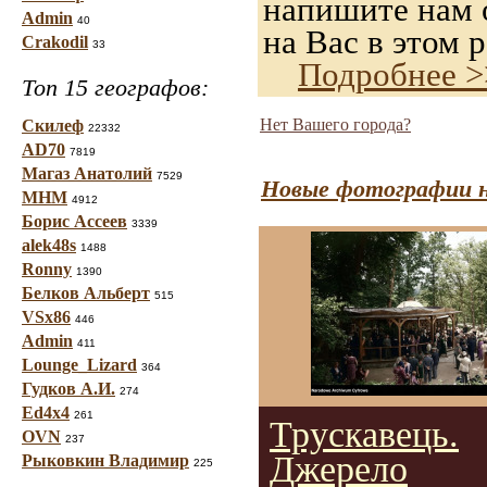
напишите нам о
Admin
40
на Вас в этом р
Crakodil
33
Подробнее >
Топ 15 географов:
Нет Вашего города?
Скилеф
22332
AD70
7819
Магаз Анатолий
7529
Новые фотографии н
МНМ
4912
Борис Ассеев
3339
alek48s
1488
Ronny
1390
Белков Альберт
515
VSx86
446
Admin
411
Lounge_Lizard
364
Гудков А.И.
274
Ed4x4
261
Трускавець.
OVN
237
Джерело
Рыковкин Владимир
225