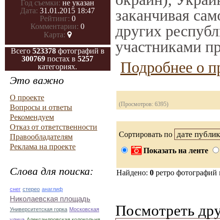
Год съемки:
не указан
заканчивая само
Дата:
31.01.2015 18:47
Рейтинг:
0
других республ
Комментарии:
0
Карта:
участниками пр
Всего
523378
фотографий в
300769
постах в
5257
Подробнее о п
категориях.
Это важно
О проекте
(Просмотров: 6395)
Вопросы и ответы
Рекомендуем
Отказ от ответственности
Сортировать по
Правообладателям
Реклама на проекте
Показать на ленте
Слова для поиска:
Найдено:
0
ретро фотографий
снег
стерео
анаглиф
Николаевская площадь
Посмотреть дру
Университетская горка
Московская
улица
Александровская колокольня