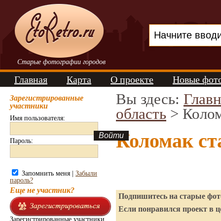
Старые фотографии городов
Главная
Карта
О проекте
Новые фот
Вы здесь:
Главн
Зарегистрированные
участники
область
> Коло
Имя пользователя:
Коломак ст
Пароль:
Запомнить меня |
Забыли
пароль?
Еще не участник?
Подпишитесь на старые фото
Если понравился проект в ц
Зарегистрированные участники