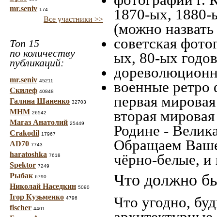
mr.seniv
1870-ых, 1880-ы
174
Все участники >>
(можно назвать
советская фотог
Топ 15
по количеству
ых, 80-ых годов
публикаций:
дореволюционна
mr.seniv
45211
военные ретро 
Скилеф
40848
первая мировая 
Галина Шаненко
32703
МНМ
вторая мировая
26542
Магаз Анатолий
25449
Родине - Велик
Crakodil
17967
Обращаем Ваше
AD70
7743
haratoshka
чёрно-белые, и
7618
Spektor
7249
Что должно бы
Рыбак
6790
Николай Наседкин
5090
Ігор Кузьменко
Что угодно, буд
4796
fischer
4401
архитектурные 