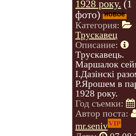
1928 року.
(1
фото)
новое
Категория:
Трускавец
Описание:
Трускавець.
Маршалок сей
І.Дазінскі разо
Р.Ярошем в па
1928 року.
Год съемки:
Автор поста:
VIP
mr.seniv