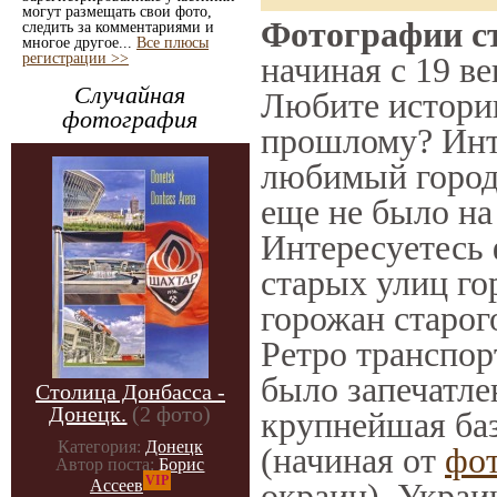
могут размещать свои фото,
Фотографии ст
следить за комментариями и
многое другое...
Все плюсы
регистрации >>
начиная с 19 ве
Случайная
Любите историю
фотография
прошлому? Инт
любимый город 
еще не было на
Интересуетесь
старых улиц го
горожан старог
Ретро транспорт
было запечатле
Столица Донбасса -
Донецк.
(2 фото)
крупнейшая баз
Категория:
Донецк
(начиная от
фо
Автор поста:
Борис
VIP
окраин), Украи
Ассеев