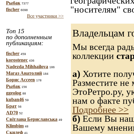
географических
Рыбак
7377
"носителям" св
fischer
6098
Все участники >>
Топ 15
Владельцам г
по дополненным
публикациям:
Мы всегда рад
коллекции
ста
fischer
459
korostenec
436
Nadezda Mihhailova
186
а)
Хотите получ
Магаз Анатолий
184
Борис Ассеев
Разместите не 
178
Рыбак
156
ЭтоРетро.ру, 
ggeolog
88
нам о факте пу
kuban46
59
Брат
Подробнее >>
56
AD70
52
б)
Если Вы нашл
Світлана Бериславська
49
Вашему мнению,
Klimbim
48
Скилеф
41