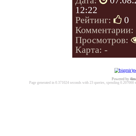
Дата:
07.08
12:22
Рейтинг:
0
Комментарии:
Просмотров:
Карта: -
Powered by
4im
Page generated in 0.371024 seconds with 23 queries, spending 0.20700