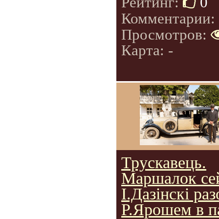
Рейтинг:
0
Комментарии:
Просмотров:
Карта: -
Трускавець.
Маршалок се
І.Дазінскі раз
Р.Ярошем в п