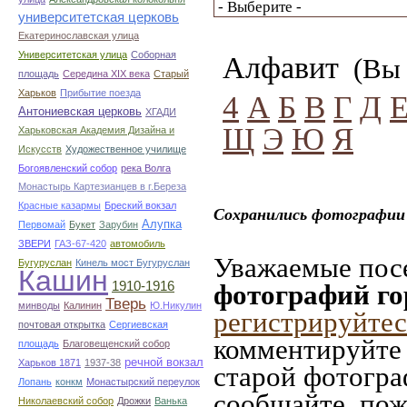
университетская церковь
Екатеринославская улица
Университетская улица
Соборная
Алфавит
(Вы 
площадь
Середина XIX века
Старый
Харьков
Прибытие поезда
4
А
Б
В
Г
Д
Антониевская церковь
ХГАДИ
Щ
Э
Ю
Я
Харьковская Академия Дизайна и
Искусств
Художественное училище
Богоявленский собор
река Волга
Монастырь Картезианцев в г.Береза
Красные казармы
Бреский вокзал
Сохранились фотографии 
Алупка
Первомай
Букет
Зарубин
ЗВЕРИ
ГАЗ-67-420
автомобиль
Уважаемые посе
Бугуруслан
Кинель мост Бугуруслан
Кашин
1910-1916
фотографий го
Тверь
минводы
Калинин
Ю.Никулин
регистрируйтес
почтовая открытка
Сергиевская
комментируйте 
площадь
Благовещенский собор
речной вокзал
Харьков 1871
1937-38
старой фотограф
Лопань
конкм
Монастырский переулок
сообщайте, пож
Николаевский собор
Дрожки
Ванька