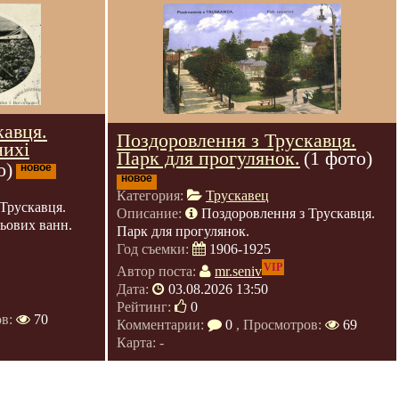
кавця.
Поздоровлення з Трускавця.
нихі
Парк для прогулянок.
(1 фото)
о)
новое
новое
Категория:
Трускавец
Трускавця.
Описание:
Поздоровлення з Трускавця.
зьових ванн.
Парк для прогулянок.
Год съемки:
1906-1925
VIP
Автор поста:
mr.seniv
Дата:
03.08.2026 13:50
Рейтинг:
0
ов:
70
Комментарии:
0
, Просмотров:
69
Карта: -