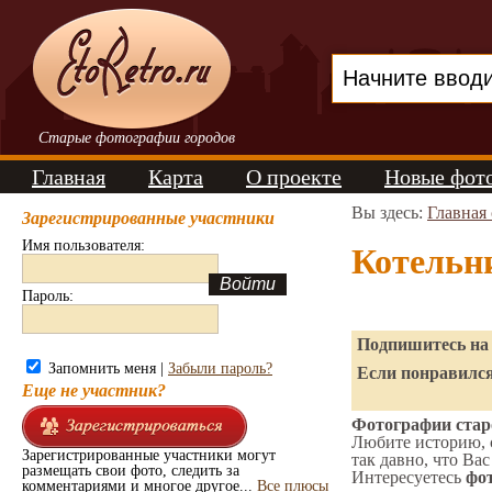
Старые фотографии городов
Главная
Карта
О проекте
Новые фот
Вы здесь:
Главная
Зарегистрированные участники
Имя пользователя:
Котельн
Пароль:
Подпишитесь на 
Запомнить меня |
Забыли пароль?
Если понравился
Еще не участник?
Фотографии старо
Любите историю, 
Зарегистрированные участники могут
так давно, что Вас
размещать свои фото, следить за
Интересуетесь
фот
комментариями и многое другое...
Все плюсы