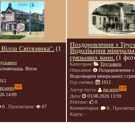
Поздоровлення з Трус
 Вілла Світязянка".
(1
Водолікарня мінераль
грязьових ванн.
(1 фот
рускавец
Категория:
Трускавец
ускавеццць. Вілла
Описание:
Поздоровлення з 
Водолікарня мінеральних і гря
912
Год съемки:
1912
VIP
mr.seniv
VIP
Автор поста:
mr.seniv
26 14:09
Дата:
03.08.2026 13:59
Рейтинг:
0
0
, Просмотров:
67
Комментарии:
0
, Просмотр
Карта: -