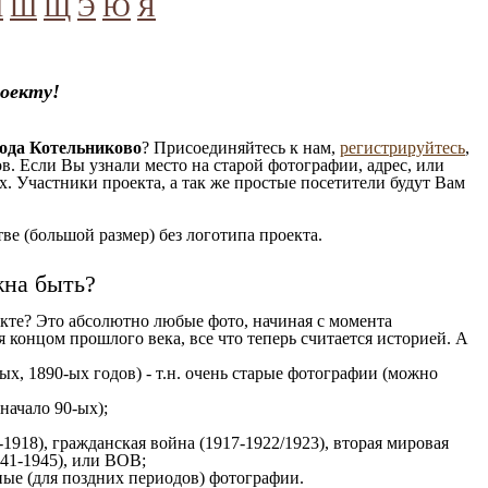
Ч
Ш
Щ
Э
Ю
Я
роекту!
ода Котельниково
? Присоединяйтесь к нам,
регистрируйтесь
,
. Если Вы узнали место на старой фотографии, адрес, или
. Участники проекта, а так же простые посетители будут Вам
е (большой размер) без логотипа проекта.
жна быть?
кте? Это абсолютно любые фото, начиная c момента
 концом прошлого века, все что теперь считается историей. А
ых, 1890-ых годов) - т.н. очень старые фотографии (можно
 начало 90-ых);
1918), гражданская война (1917-1922/1923), вторая мировая
941-1945), или ВОВ;
ые (для поздних периодов) фотографии.