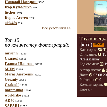
Николай Наседкин
5090
Ігор Кузьменко
4796
fischer
4401
Борис Ассеев
3722
alek48s
3394
Все участники >>
Трускавець.
Топ 15
фото)
по количеству фотографий:
новое
Категория:
Т
mr.seniv
78260
Описание:
Тр
Скилеф
"Світязянка".
56681
Галина Шаненко
Год съемки:
1
51710
МНМ
Автор поста:
35166
Магаз Анатолий
Дата:
03.08.20
32292
Grozniy
Рейтинг:
0
22990
Комментарии:
Crakodil
19166
Карта: -
haratoshka
17292
worldriko
14815
AD70
12104
SAFARI
11552