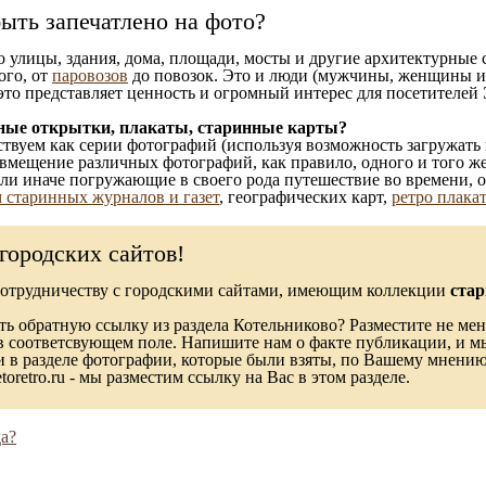
ыть запечатлено на фото?
то улицы, здания, дома, площади, мосты и другие архитектурные
ого, от
паровозов
до повозок. Это и люди (мужчины, женщины и д
это представляет ценность и огромный интерес для посетителей 
ные открытки, плакаты, старинные карты?
твуем как серии фотографий (используя возможность загружать 
вмещение различных фотографий, как правило, одного и того же
 или иначе погружающие в своего рода путешествие во времени, 
 старинных журналов и газет
, географических карт,
ретро плака
городских сайтов!
сотрудничеству с городскими сайтами, имеющим коллекции
стар
ь обратную ссылку из раздела Котельниково? Разместите не мен
в соответсвующем поле. Напишите нам о факте публикации, и м
в разделе фотографии, которые были взяты, по Вашему мнению, 
toretro.ru - мы разместим ссылку на Вас в этом разделе.
а?