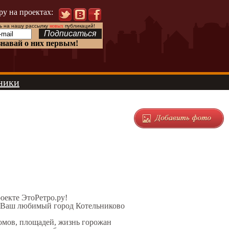
ру на проектах:
 на нашу рассылку
новых
публикаций!
знавай о них первым!
ники
роекте ЭтоРетро.ру!
л Ваш любимый город Котельниково
домов, площадей, жизнь горожан