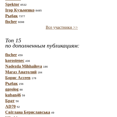
Spektor
8532
Ігор Кузьменко
8485
Рыбак
7377
fischer
6098
Все участники >>
Топ 15
по дополненным публикациям:
fischer
459
korostenec
436
Nadezda Mihhailova
186
Магаз Анатолий
184
Борис Ассеев
178
Рыбак
156
ggeolog
88
kuban46
59
Брат
56
AD70
52
Світлана Бериславська
49