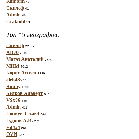
Klimbim
48
Скилеф
41
Admin
40
Crakodil
33
Топ 15 географов:
Скилеф
22332
AD70
7819
Магаз Анатолий
7529
МНМ
4912
Борис Ассеев
3339
alek48s
1488
Ronny
1390
Белков Альберт
515
VSx86
446
Admin
411
Lounge_Lizard
364
Гудков А.И.
274
Ed4x4
261
OVN
237