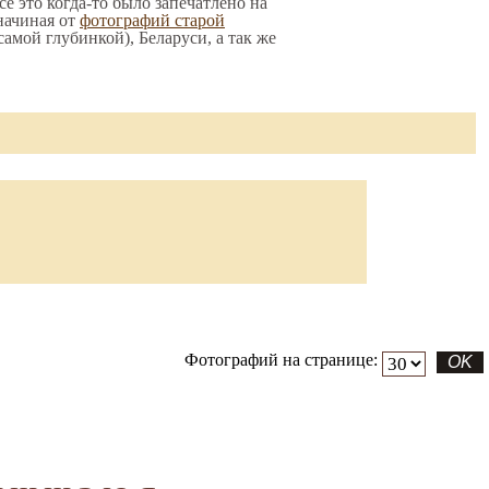
се это когда-то было запечатлено на
начиная от
фотографий старой
 самой глубинкой), Беларуси, а так же
Фотографий на странице: