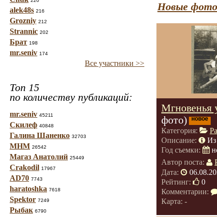
220
Новые фото
alek48s
216
Grozniy
212
Strannic
202
Брат
198
mr.seniv
174
Все участники >>
Топ 15
по количеству публикаций:
Мгновенья 
mr.seniv
45211
фото)
новое
Скилеф
40848
Категория:
Р
Галина Шаненко
32703
Описание:
Из
МНМ
26542
Год съемки:
н
Магаз Анатолий
25449
Автор поста:
Crakodil
17967
Дата:
06.08.20
AD70
7743
Рейтинг:
0
haratoshka
7618
Комментарии:
Spektor
Карта: -
7249
Рыбак
6790