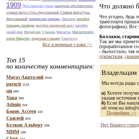
1909
Что должно б
Ярославская улица
народная обсерватория.
старые фото г.Гусь-Хрустальный
Старые фото Гусь-
Что угодно, будь 
Хрустальный
покровская церковь
Лёвшино
витебск
транспорта прошл
площадь свободы
витебск кировский мост
витебск
фотографии). Все 
синий дом
Магнитная
Станица
Магнитка
Магнитогорск
Коллажи, старин
озеро Марупес
лодочная станция
Главпочта
Так же мы приветс
Все ключевые слова >>
(проработанное со
- было/стало, так
открыткам
,
сканам
Топ 15
по количеству комментариев:
Владельцам 
Магаз Анатолий
2040
Мы всегда рады 
poroch
1132
sm
865
а)
Хотите получит
Yana
указав источник 
398
б)
Если Вы нашли 
Admin
334
об этом на info@e
Борис Ассеев
320
Подробнее >>
Скилеф
305
Белков Альберт
Нет Вашего город
299
МНМ
298
Chuk