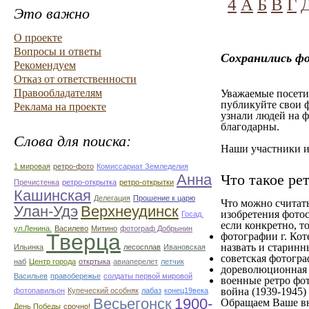
4
А
Б
В
Г
Это важно
О проекте
Вопросы и ответы
Сохранились ф
Рекомендуем
Отказ от ответственности
Правообладателям
Уважаемые посетит
публикуйте свои ф
Реклама на проекте
узнали людей на ф
благодарны.
Слова для поиска:
Наши участники им
1 мировая
ретро-фото
Комиссариат Земледелия
Анна
Что такое ре
Пречистенка
ретро-открытка
ретро-открытки
Кашинская
Делегация
Прошение к царю
Что можно считат
Улан-Удэ
Верхнеудинск
изобретения фотос
Госад.
если конкретно, то
ул.Ленина.
Василево
Митино
фотограф Добрынин
Тверца
фотографии г. Кот
назвать и старинн
Ильинка
лесосплав
Ивановская
советская фотограф
наб
Центр города
откртыка
авиаперелет
летчик
дореволюционная ф
Васильев
правобережье
солдаты первой мировой
военные ретро фот
война (1939-1945)
фотопавильон
Купеческий особняк
лабаз
конец19века
Весьегонск
1900-
Обращаем Ваше вн
День Победы
срочно!