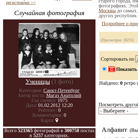
старого города, и
регистрации >>
фотографиях. ЭтоР
Москвы
до самых 
Случайная фотография
других республик 
Подробнее о про
(Просмотров: 18255)
Сортировать по
Показать 
Ученицы
(1 фото)
Найдено:
0
ретро 
Категория:
Санкт-Петербург
Автор поста:
Магаз Анатолий
Год съемки:
1975
Посмотреть другой
Дата:
01.02.2012 12:20
Рейтинг:
0
Комментарии:
0
Карта:
Алфавит
(Вы 
Всего
523365
фотографий в
300758
постах
в
5257
категориях.