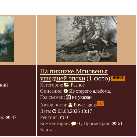
На пикнике.Мгновенья
ушедшей эпохи
(1 фото)
новое
ский
Категория:
Разное
Описание:
Из старого альбома.
Год съемки:
не указан
VIP
Автор поста:
Povar_guns
Дата:
03.08.2026 18:17
ов:
47
Рейтинг:
0
Комментарии:
0
, Просмотров:
61
Карта: -