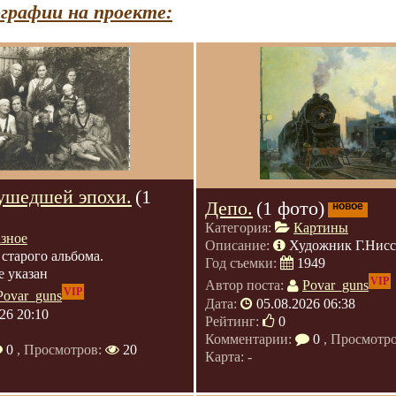
графии на проекте:
ушедшей эпохи.
(1
Депо.
(1 фото)
новое
Категория:
Картины
азное
Описание:
Художник Г.Нис
 старого альбома.
Год съемки:
1949
е указан
VIP
Автор поста:
Povar_guns
VIP
Povar_guns
Дата:
05.08.2026 06:38
26 20:10
Рейтинг:
0
Комментарии:
0
, Просмотр
0
, Просмотров:
20
Карта: -