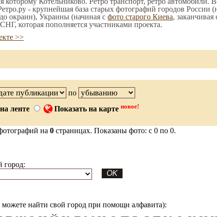
мя которому Котельниково. Ретро транспорт, ретро автомобили. В
етро.ру - крупнейшая база старых фотографий городов России (
до окраин), Украины (начиная с
фото старого Киева
, заканчивая
СНГ, которая пополняется участниками проекта.
екте >>
по
новое!
на ленте
Показать на карте
фотографий на
0
страницах. Показаны фото: с 0 по 0.
 город:
можете найти свой город при помощи алфавита):