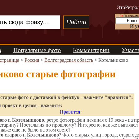
ЭтоРетро.
(!)
Подпишись
И у
о
Популярные фото
Комментарии
Участ
 страница
>
Россия
>
Волгоградская область
> Котельниково
иково старые фотографии
старые фото с доставкой в фейсбук - нажмите "нравится":
 проект в целом - нажмите:
Нравится
го г. Котельниково
, ретро фотографии начиная с 19 века - на п
старину? Ностальгия по прошлому? Интересно, как же выгляде
 даже еще не было на этом свете?
о старого г. Котельниково
? Фото старых улиц города, старых 