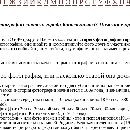
Д
Е
Ж
З
И
Й
К
Л
М
Н
О
П
Р
С
Т
У
Ф
Х
Ц
отографии старого города Котельниково? Помогите п
ели ЭтоРетро.ру, у Вас есть коллекция
старых фотографий гор
отографии, оценивайте и комментируйте фото других участников
ото - то сообщайте, пожалуйста, эту информацию в комментариях
еют возможность скачать старые фотографии в исходном качеств
тро фотография, или насколько старой она дол
ь старой фотографией, достойной для публикации на нашем прое
ъемки (история фотографии начинается с 1839 года) и заканчивая
 это:
ельниково середины и конца 19 века (как правило 1870-ых, 1880-
ые);
ия (фото 20-ых, 30-ых, 40-ых, 50-ых, 60-ых, 70-ых, 80-ых годов,
отография г. Котельниково (до 1917 года);
орграфии - или фото времен войны - это и первая мировая (1914-
 или применительно к нашей Родине - Великая отечественная (1
имание: ретро фотографиями могут быть и чёрно-белые, и цветн