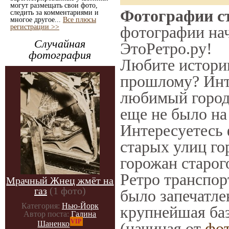
могут размещать свои фото,
Фотографии с
следить за комментариями и
многое другое...
Все плюсы
регистрации >>
фотографии нач
Случайная
ЭтоРетро.ру!
фотография
Любите историю
прошлому? Инт
любимый город
еще не было на
Интересуетесь
старых улиц го
горожан старог
Ретро транспорт
Мрачный Жнец жмёт на
газ
(1 фото)
было запечатле
Категория:
Нью-Йорк
крупнейшая баз
Автор поста:
Галина
VIP
(начиная от
фо
Шаненко