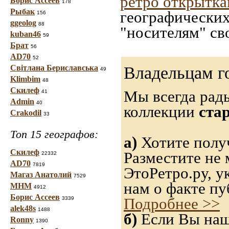
ретро открытк
Борис Ассеев
178
Рыбак
географических
156
ggeolog
88
"носителям" св
kuban46
59
Брат
56
AD70
52
Світлана Бериславська
Владельцам г
49
Klimbim
48
Скилеф
Мы всегда рад
41
Admin
40
коллекции
ста
Crakodil
33
Топ 15 географов:
а)
Хотите полу
Скилеф
Разместите не 
22332
AD70
7819
ЭтоРетро.ру, 
Магаз Анатолий
7529
нам о факте пу
МНМ
4912
Борис Ассеев
Подробнее >>
3339
alek48s
1488
б)
Если Вы нашл
Ronny
1390