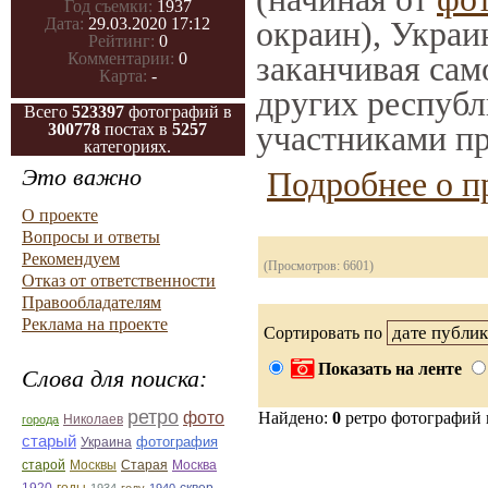
Год съемки:
1937
окраин), Украи
Дата:
29.03.2020 17:12
Рейтинг:
0
заканчивая само
Комментарии:
0
Карта:
-
других республ
Всего
523397
фотографий в
участниками пр
300778
постах в
5257
категориях.
Это важно
Подробнее о п
О проекте
Вопросы и ответы
Рекомендуем
(Просмотров: 6601)
Отказ от ответственности
Правообладателям
Реклама на проекте
Сортировать по
Показать на ленте
Слова для поиска:
ретро
фото
Найдено:
0
ретро фотографий
Николаев
города
старый
фотография
Украина
Старая
Москва
старой
Москвы
годы
сквер