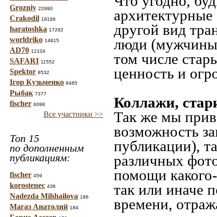
Что угодно, буд
Grozniy
22990
архитектурные 
Crakodil
19166
другой вид тра
haratoshka
17292
worldriko
люди (мужчины,
14815
AD70
12104
том числе стар
SAFARI
11552
ценность и огр
Spektor
8532
Ігор Кузьменко
8485
Рыбак
7377
Коллажи, стар
fischer
6098
Так же мы прив
Все участники >>
возможность за
Топ 15
публикации), т
по дополненным
публикациям:
различных фото
помощи какого-л
fischer
459
korostenec
так или иначе 
436
Nadezda Mihhailova
186
времени, отраж
Магаз Анатолий
184