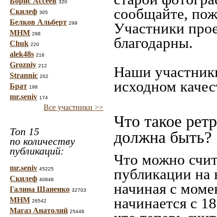
Борис Ассеев
320
сообщайте, пож
Скилеф
305
Белков Альберт
Участники прое
299
МНМ
298
благодарны.
Chuk
220
alek48s
216
Grozniy
212
Наши участники
Strannic
202
исходном качес
Брат
198
mr.seniv
174
Все участники >>
Что такое рет
Топ 15
должна быть?
по количеству
публикаций:
Что можно счит
mr.seniv
публикации на 
45225
Скилеф
40848
начиная c моме
Галина Шаненко
32703
начинается с 18
МНМ
26542
Магаз Анатолий
25449