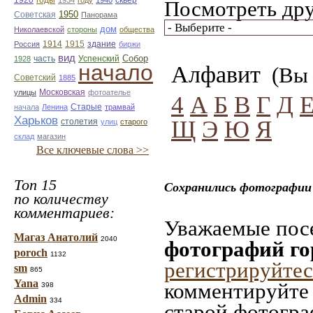
1920
1934
году
1940
Посмотреть дру
1950
Советская
Панорама
дом
Николаевской
стороны
общества
1914
1915
здание
Россия
биржи
вид
Собор
Успенский
1928
часть
начало
Алфавит
(Вы 
Советский
1885
улицы
Московская
фотоателье
4
А
Б
В
Г
Д
Старые
начала
Ленина
трамвай
Харьков
Щ
Э
Ю
Я
столетия
улиц
старого
склад
магазин
Все ключевые слова >>
Топ 15
Сохранились фотографии
по количеству
комментариев:
Уважаемые посе
Магаз Анатолий
2040
фотографий г
poroch
1132
регистрируйтес
sm
865
Yana
комментируйте 
398
Admin
334
старой фотограф