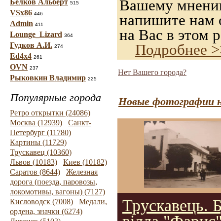
Вашему мнению,
Белков Альберт
515
VSx86
446
напишите нам о
Admin
411
на Вас в этом р
Lounge_Lizard
364
Гудков А.И.
Подробнее >
274
Ed4x4
261
OVN
237
Нет Вашего города?
Рыковкин Владимир
225
Популярные города
Новые фотографии н
Ретро открытки (24086)
Москва (12939)
Санкт-
Петербург (11780)
Картины (11729)
Трускавец (10360)
Львов (10183)
Киев (10182)
Саратов (8644)
Железная
дорога (поезда, паровозы,
локомотивы, вагоны) (7127)
Трускавець. 
Кисловодск (7008)
Медали,
ордена, значки (6274)