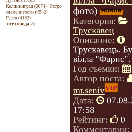
вілла "Фарис
Луганск (5103)
Калининград (5074)
Ретро
фото)
новое
знаменитости (4542)
Гусев (4162)
Категория:
все города >>
Трускавец
Описание:
Трускавець. Б
вілла "Фарис".
Год съемки:
Автор поста:
VIP
mr.seniv
Дата:
07.08
17:58
Рейтинг:
0
Комментарии: