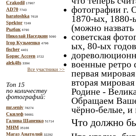
что теперь счит
Crakodil
17967
фотографии г. 
AD70
7743
haratoshka
1870-ых, 1880-ы
7618
Spektor
7249
(можно назвать
Рыбак
6790
советская фотог
Николай Наседкин
5090
Ігор Кузьменко
ых, 80-ых годов
4796
fischer
4401
дореволюционна
Борис Ассеев
3722
военные ретро 
alek48s
3394
Все участники >>
первая мировая 
вторая мировая
Топ 15
Родине - Велик
по количеству
фотографий:
Обращаем Ваше
чёрно-белые, и
mr.seniv
78274
Скилеф
56681
Что должно бы
Галина Шаненко
51714
МНМ
35166
Магаз Анатолий
32292