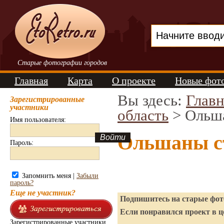
Старые фотографии городов
Главная
Карта
О проекте
Новые фот
Вы здесь:
Главн
Зарегистрированные
участники
область
> Ольш
Имя пользователя:
Ольшаны с
Пароль:
Запомнить меня |
Забыли
пароль?
Еще не участник?
Подпишитесь на старые фото
Если понравился проект в ц
Зарегистрированные участники