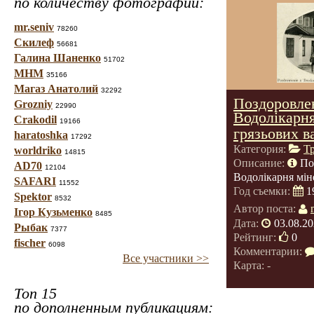
по количеству фотографий:
mr.seniv
78260
Скилеф
56681
Галина Шаненко
51702
МНМ
35166
Магаз Анатолий
32292
Поздоровлен
Grozniy
22990
Водолікарня
Crakodil
19166
грязьових в
haratoshka
17292
Категория:
Т
worldriko
14815
Описание:
По
AD70
12104
Водолікарня мін
SAFARI
11552
Год съемки:
1
Spektor
8532
Автор поста:
Ігор Кузьменко
8485
Дата:
03.08.20
Рыбак
7377
Рейтинг:
0
fischer
6098
Комментарии:
Все участники >>
Карта: -
Топ 15
по дополненным публикациям: