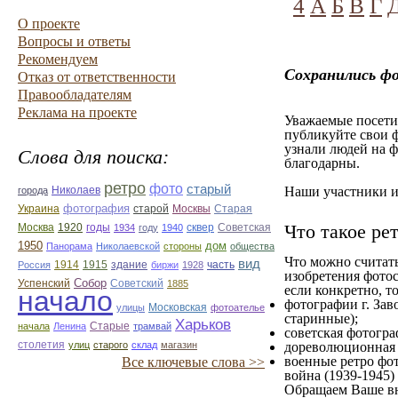
4
А
Б
В
Г
О проекте
Вопросы и ответы
Рекомендуем
Сохранились фо
Отказ от ответственности
Правообладателям
Реклама на проекте
Уважаемые посетит
публикуйте свои ф
узнали людей на ф
Слова для поиска:
благодарны.
ретро
фото
старый
Николаев
Наши участники им
города
фотография
Украина
Старая
старой
Москвы
Что такое ре
Москва
1920
годы
сквер
1934
году
1940
Советская
1950
дом
Панорама
Николаевской
стороны
общества
Что можно считат
вид
1914
1915
здание
Россия
биржи
1928
часть
изобретения фотос
Собор
Успенский
Советский
1885
если конкретно, то
начало
фотографии г. Зав
улицы
Московская
фотоателье
старинные);
Харьков
Старые
начала
Ленина
трамвай
советская фотограф
столетия
улиц
старого
склад
магазин
дореволюционная ф
военные ретро фот
Все ключевые слова >>
война (1939-1945)
Обращаем Ваше вн