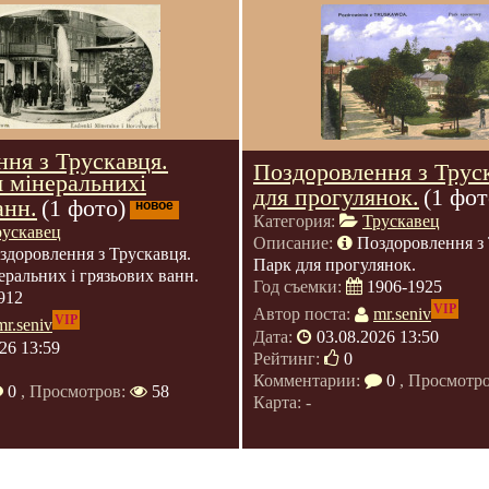
ня з Трускавця.
Поздоровлення з Трус
 мінеральнихі
для прогулянок.
(1 фот
анн.
(1 фото)
новое
Категория:
Трускавец
рускавец
Описание:
Поздоровлення з 
здоровлення з Трускавця.
Парк для прогулянок.
еральних і грязьових ванн.
Год съемки:
1906-1925
912
VIP
Автор поста:
mr.seniv
VIP
mr.seniv
Дата:
03.08.2026 13:50
26 13:59
Рейтинг:
0
Комментарии:
0
, Просмотр
0
, Просмотров:
58
Карта: -