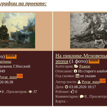
графии на проекте:
На пикнике.Мгновень
то)
новое
эпохи
(1 фото)
новое
артины
дожник Г.Нисский
Категория:
Разное
949
Описание:
Из старого альбо
Год съемки:
не указан
VIP
Povar_guns
VIP
26 06:38
Автор поста:
Povar_guns
Дата:
03.08.2026 18:17
0
, Просмотров:
37
Рейтинг:
0
Комментарии:
0
, Просмотр
Карта: -