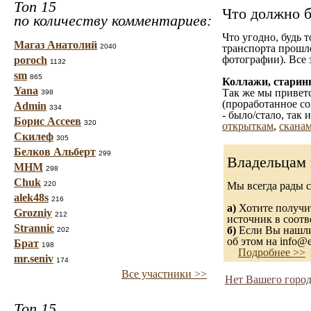
Топ 15
Что должно б
по количеству комментариев:
Что угодно, будь 
Магаз Анатолий
2040
транспорта прошл
фотографии). Все 
poroch
1132
sm
865
Коллажи, старин
Yana
Так же мы приветс
398
(проработанное со
Admin
334
- было/стало, так
Борис Ассеев
320
открыткам
,
сканам
Скилеф
305
Белков Альберт
299
Владельцам 
МНМ
298
Chuk
220
Мы всегда рады 
alek48s
216
а)
Хотите получит
Grozniy
212
источник в соот
Strannic
б)
Если Вы нашли 
202
об этом на info@e
Брат
198
Подробнее >>
mr.seniv
174
Все участники >>
Нет Вашего город
Топ 15