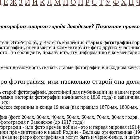
Д
Е
Ж
З
И
Й
К
Л
М
Н
О
П
Р
С
Т
У
Ф
Х
Ц
тографии старого города Заводское? Помогите проек
ели ЭтоРетро.ру, у Вас есть коллекция
старых фотографий гор
отографии, оценивайте и комментируйте фото других участников
ото - то сообщайте, пожалуйста, эту информацию в комментариях
еют возможность скачать старые фотографии в исходном качеств
тро фотография, или насколько старой она дол
ь старой фотографией, достойной для публикации на нашем прое
ъемки (история фотографии начинается с 1839 года) и заканчивая
 это:
одское середины и конца 19 века (как правило 1870-ых, 1880-ых, 
ия (фото 20-ых, 30-ых, 40-ых, 50-ых, 60-ых, 70-ых, 80-ых годов,
отография г. Заводское (до 1917 года);
орграфии - или фото времен войны - это и первая мировая (1914-
 или применительно к нашей Родине - Великая отечественная (1
имание: ретро фотографиями могут быть и чёрно-белые, и цветн