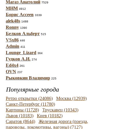
Магаз Анатолий
7529
МНМ
4912
Борис Ассеев
3339
alek48s
1488
Ronny
1390
Белков Альберт
515
VSx86
446
Admin
411
Lounge_Lizard
364
Гудков А.И.
274
Ed4x4
261
OVN
237
Рыковкин Владимир
225
Популярные города
Ретро открытки (24086)
Москва (12939)
Санкт-Петербург (11780)
Картины (11728)
Трускавец (10343)
Львов (10183)
Киев (10182)
Саратов (8644)
Железная дорога (поезда,
паровозы, локомотивы, вагоны) (7127)