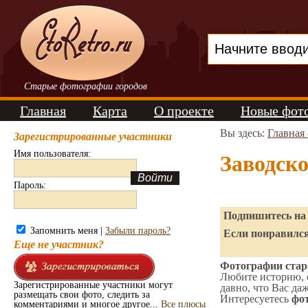
Старые фотографии городов
Главная
Карта
О проекте
Новые фот
Вы здесь:
Главная
Зарегистрированные участники
Имя пользователя:
Заводск
Пароль:
Подпишитесь на 
Запомнить меня |
Забыли пароль?
Если понравился
Еще не участник?
Фотографии старо
Любите историю, 
Зарегистрированные участники могут
давно, что Вас да
размещать свои фото, следить за
Интересуетесь
фот
комментариями и многое другое...
Все плюсы