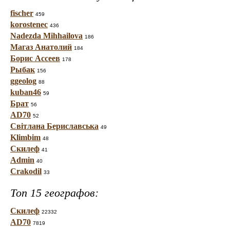
fischer
459
korostenec
436
Nadezda Mihhailova
186
Магаз Анатолий
184
Борис Ассеев
178
Рыбак
156
ggeolog
88
kuban46
59
Брат
56
AD70
52
Світлана Бериславська
49
Klimbim
48
Скилеф
41
Admin
40
Crakodil
33
Топ 15 географов:
Скилеф
22332
AD70
7819