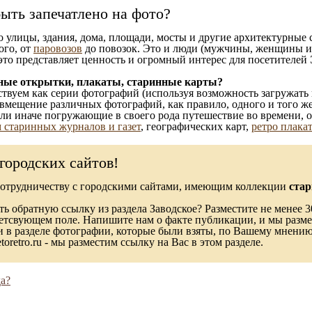
ыть запечатлено на фото?
то улицы, здания, дома, площади, мосты и другие архитектурные
ого, от
паровозов
до повозок. Это и люди (мужчины, женщины и д
это представляет ценность и огромный интерес для посетителей 
ные открытки, плакаты, старинные карты?
твуем как серии фотографий (используя возможность загружать 
вмещение различных фотографий, как правило, одного и того же
 или иначе погружающие в своего рода путешествие во времени, 
 старинных журналов и газет
, географических карт,
ретро плака
городских сайтов!
сотрудничеству с городскими сайтами, имеющим коллекции
стар
ь обратную ссылку из раздела Заводское? Разместите не менее 3
ветсвующем поле. Напишите нам о факте публикации, и мы разме
в разделе фотографии, которые были взяты, по Вашему мнению, 
toretro.ru - мы разместим ссылку на Вас в этом разделе.
а?