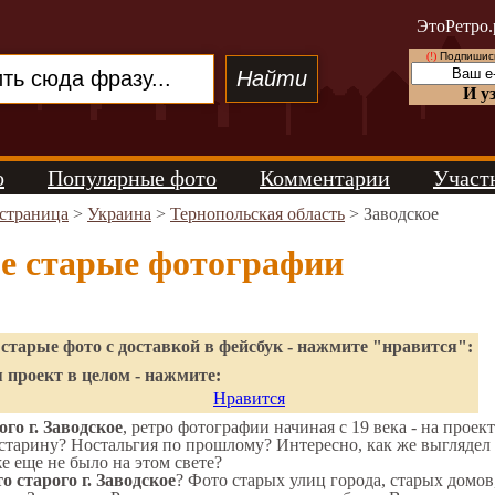
ЭтоРетро.
(!)
Подпишись
И у
о
Популярные фото
Комментарии
Участ
 страница
>
Украина
>
Тернопольская область
> Заводское
ое старые фотографии
старые фото с доставкой в фейсбук - нажмите "нравится":
 проект в целом - нажмите:
Нравится
го г. Заводское
, ретро фотографии начиная с 19 века - на проек
старину? Ностальгия по прошлому? Интересно, как же выглядел
же еще не было на этом свете?
о старого г. Заводское
? Фото старых улиц города, старых домов