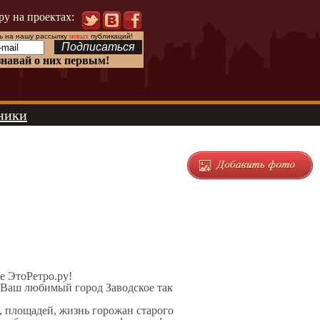
ру на проектах:
 на нашу рассылку
новых
публикаций!
знавай о них первым!
ники
те ЭтоРетро.ру!
 Ваш любимый город Заводское так
, площадей, жизнь горожан старого