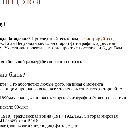
Ч
Ш
Щ
Э
Ю
Я
ту!
ода Заводское
? Присоединяйтесь к нам,
регистрируйтесь
,
. Если Вы узнали место на старой фотографии, адрес, или
. Участники проекта, а так же простые посетители будут Вам
е (большой размер) без логотипа проекта.
жна быть?
кте? Это абсолютно любые фото, начиная c момента
 концом прошлого века, все что теперь считается историей. А
1890-ых годов) - т.н. очень старые фотографии (можно назвать и
 начало 90-ых);
1918), гражданская война (1917-1922/1923), вторая мировая
941-1945), или ВОВ;
ые (для поздних периодов) фотографии.