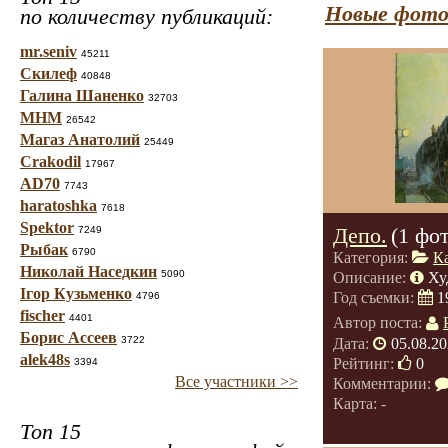
Новые фото
по количеству публикаций:
mr.seniv
45211
Скилеф
40848
Галина Шаненко
32703
МНМ
26542
Магаз Анатолий
25449
Crakodil
17967
AD70
7743
haratoshka
7618
Spektor
Депо.
(1 фо
7249
Рыбак
6790
Категория:
К
Николай Наседкин
5090
Описание:
Ху
Ігор Кузьменко
Год съемки:
1
4796
fischer
4401
Автор поста:
Борис Ассеев
3722
Дата:
05.08.20
alek48s
Рейтинг:
0
3394
Все участники >>
Комментарии:
Карта: -
Топ 15