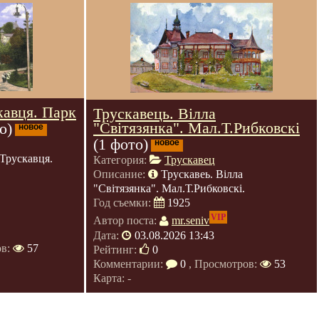
кавця. Парк
Трускавець. Вілла
"Світязянка". Мал.Т.Рибковскі
о)
новое
(1 фото)
новое
Трускавця.
Категория:
Трускавец
Описание:
Трускавеь. Вілла
"Світязянка". Мал.Т.Рибковскі.
Год съемки:
1925
VIP
Автор поста:
mr.seniv
Дата:
03.08.2026 13:43
ов:
57
Рейтинг:
0
Комментарии:
0
, Просмотров:
53
Карта: -