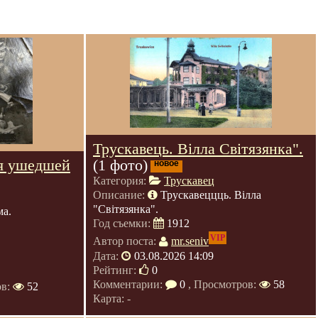
Трускавець. Вілла Світязянка".
я ушедшей
(1 фото)
новое
Категория:
Трускавец
Описание:
Трускавеццць. Вілла
"Світязянка".
ма.
Год съемки:
1912
VIP
Автор поста:
mr.seniv
Дата:
03.08.2026 14:09
Рейтинг:
0
Комментарии:
0
, Просмотров:
58
ов:
52
Карта: -