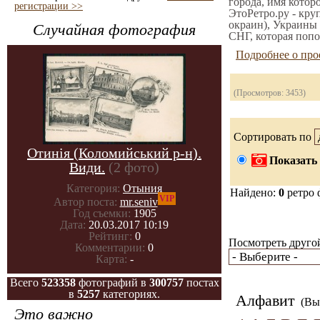
города, имя котор
регистрации >>
ЭтоРетро.ру - кру
окраин), Украины 
Случайная фотография
СНГ, которая попо
Подробнее о про
(Просмотров: 3453)
Сортировать по
Отинія (Коломийський р-н).
Показать 
Види.
(2 фото)
Категория:
Отыния
Найдено:
0
ретро 
VIP
Автор поста:
mr.seniv
Год съемки:
1905
Дата:
20.03.2017 10:19
Рейтинг:
0
Посмотреть другой
Комментарии:
0
Карта:
-
Всего
523358
фотографий в
300757
постах
в
5257
категориях.
Алфавит
(Вы 
Это важно