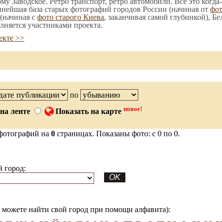
ому Заводское. Ретро транспорт, ретро автомобили. Все это когда
пнейшая база старых фотографий городов России (начиная от
фо
(начиная с
фото старого Киева
, заканчивая самой глубинкой), Бе
лняется участниками проекта.
екте >>
по
новое!
на ленте
Показать на карте
фотографий на
0
страницах. Показаны фото: с 0 по 0.
 город:
можете найти свой город при помощи алфавита):