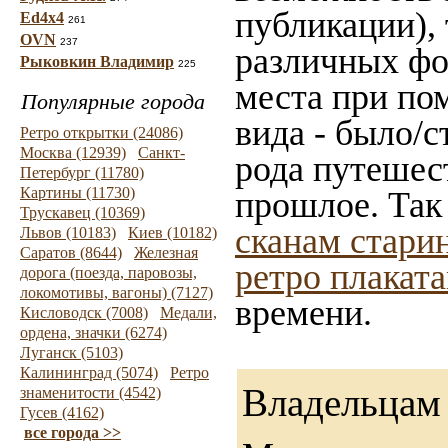
публикации),
Ed4x4
261
OVN
237
различных фот
Рыковкин Владимир
225
места при по
Популярные города
вида - было/с
Ретро открытки (24086)
Москва (12939)
Санкт-
рода путешес
Петербург (11780)
Картины (11730)
прошлое. Так
Трускавец (10369)
сканам стари
Львов (10183)
Киев (10182)
Саратов (8644)
Железная
ретро плакат
дорога (поезда, паровозы,
локомотивы, вагоны) (7127)
времени.
Кисловодск (7008)
Медали,
ордена, значки (6274)
Луганск (5103)
Калининград (5074)
Ретро
Владельцам 
знаменитости (4542)
Гусев (4162)
все города >>