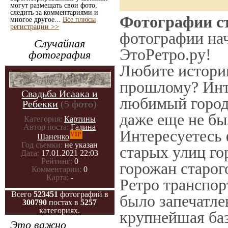
могут размещать свои фото,
следить за комментариями и
Фотографии ст
многое другое...
Все плюсы
регистрации >>
фотографии нач
Случайная
ЭтоРетро.ру!
фотография
Любите историю
прошлому? Инт
Свадьба Исаака и
любимый город 
Ребекки
(5 фото)
даже еще не бы
Категория:
Картины
Автор поста:
Галина
Интересуетесь
VIP
Шаненко
Год съемки:
не указан
старых улиц го
Дата:
17.01.2021 22:03
Рейтинг:
0
горожан старог
Комментарии:
0
Карта:
-
Ретро транспорт
Всего
523451
фотографий в
было запечатле
300790
постах в
5257
категориях.
крупнейшая баз
Это важно