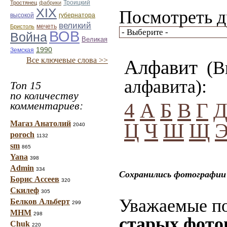
Троицкий
Тростянец
фабрики
ХІХ
Посмотреть д
губернатора
высокой
великий
мечеть
Бристоль
ВОВ
Война
Великая
1990
Земская
Все ключевые слова >>
Алфавит
(Вы
алфавита):
Топ 15
по количеству
комментариев:
4
А
Б
В
Г
Магаз Анатолий
Ц
Ч
Ш
Щ
2040
poroch
1132
sm
865
Yana
398
Admin
334
Сохранились фотографии 
Борис Ассеев
320
Скилеф
305
Уважаемые по
Белков Альберт
299
МНМ
298
старых фото
Chuk
220