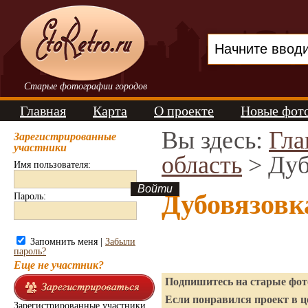
Старые фотографии городов
Главная
Карта
О проекте
Новые фот
Вы здесь:
Гла
Зарегистрированные
участники
область
> Дуб
Имя пользователя:
Дубовязовк
Пароль:
Запомнить меня |
Забыли
пароль?
Еще не участник?
Подпишитесь на старые фото
Если понравился проект в ц
Зарегистрированные участники