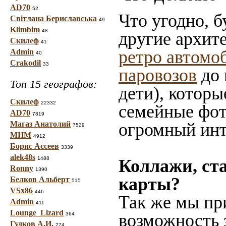
AD70
52
Что угодно, б
Світлана Бериславська
49
Klimbim
48
другие архит
Скилеф
41
ретро автомо
Admin
40
Crakodil
33
паровозов
до 
Топ 15 географов:
дети), которы
Скилеф
22332
семейные фот
AD70
7819
Магаз Анатолий
огромный инт
7529
МНМ
4912
Борис Ассеев
3339
alek48s
1488
Коллажи, ст
Ronny
1390
карты?
Белков Альберт
515
VSx86
446
Так же мы пр
Admin
411
Lounge_Lizard
возможность 
364
Гудков А.И.
274