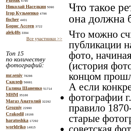
Рыбак
6790
Что такое ре
Николай Наседкин
5090
Ігор Кузьменко
4796
она должна 
fischer
4401
Борис Ассеев
3722
Что можно сч
alek48s
3394
Все участники >>
публикации н
фото, начина
Топ 15
по количеству
(история фото
фотографий:
концом прошло
mr.seniv
78286
Скилеф
56681
А если конкре
Галина Шаненко
51714
фотографии г.
МНМ
35166
Магаз Анатолий
32292
правило 1870-
Grozniy
22990
Crakodil
старые фотог
19166
haratoshka
17292
советская фот
worldriko
14815