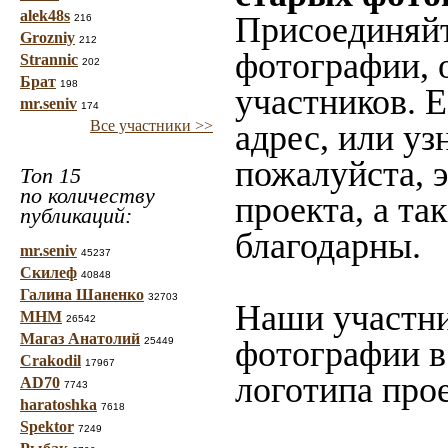
alek48s
Присоединяйт
216
Grozniy
212
фотографии, 
Strannic
202
Брат
198
участников. 
mr.seniv
174
Все участники >>
адрес, или уз
пожалуйста, 
Топ 15
по количеству
проекта, а та
публикаций:
благодарны.
mr.seniv
45237
Скилеф
40848
Галина Шаненко
32703
Наши участни
МНМ
26542
Магаз Анатолий
фотографии в
25449
Crakodil
17967
логотипа прое
AD70
7743
haratoshka
7618
Spektor
7249