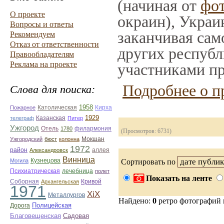
(начиная от
фо
О проекте
окраин), Украи
Вопросы и ответы
заканчивая само
Рекомендуем
Отказ от ответственности
других республ
Правообладателям
Реклама на проекте
участниками пр
Подробнее о п
Слова для поиска:
1958
Кирха
Пожарное
Католическая
Казанская
1929
телеграф
Питер
Ужгород
Отель
филармония
1780
(Просмотров: 6731)
Ужгородский
бюст
колонна
Мокшан
1972
район
Александровск
аллея
Винница
Могила
Кузнецова
Сортировать по
лечебница
Психиатрическая
полет
Показать на ленте
Соборная
Кривой
Архангельская
1971
ХiХ
Металлургов
Найдено:
0
ретро фотографий
Полицейская
Дорога
Благовещенская
Садовая