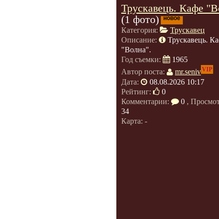
Трускавець. Кафе "В
(1 фото)
новое
Категория:
Трускавец
Описание:
Трускавець. К
"Волна".
Год съемки:
1965
VIP
Автор поста:
mr.seniv
Дата:
08.08.2026 10:17
Рейтинг:
0
Комментарии:
0
, Просмо
34
Карта: -