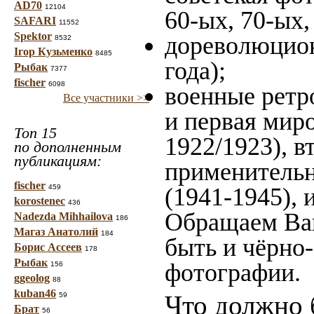
AD70
12104
60-ых, 70-ых,
SAFARI
11552
Spektor
дореволюцион
8532
Ігор Кузьменко
8485
года);
Рыбак
7377
fischer
6098
военные ретр
Все участники >>
и первая миро
Топ 15
1922/1923), в
по дополненным
публикациям:
применительн
fischer
459
(1941-1945),
korostenec
436
Обращаем Ваш
Nadezda Mihhailova
186
Магаз Анатолий
184
быть и чёрно-
Борис Ассеев
178
Рыбак
фотографии.
156
ggeolog
88
kuban46
Что должно 
59
Брат
56