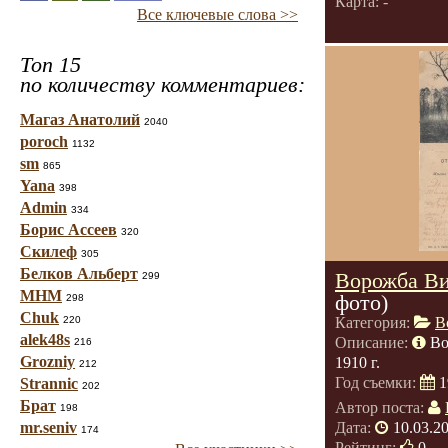
Карта: -
Все ключевые слова >>
Топ 15
по количеству комментариев:
Магаз Анатолий
2040
poroch
1132
sm
865
Yana
398
Admin
334
Борис Ассеев
320
Скилеф
305
Белков Альберт
Ворожба Ви
299
МНМ
фото)
298
Chuk
220
Категория:
В
alek48s
Описание:
Во
216
Grozniy
1910 г.
212
Год съемки:
1
Strannic
202
Брат
Автор поста:
198
mr.seniv
Дата:
10.03.2
174
Рейтинг:
0