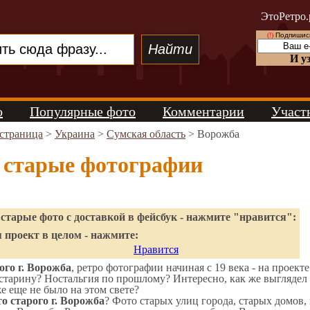
ЭтоРетро.
(!)
Подпишись
И у
о
Популярные фото
Комментарии
Участ
 страница
>
Украина
>
Сумская область
> Ворожба
 старые фотографии
старые фото с доставкой в фейсбук - нажмите "нравится":
 проект в целом - нажмите:
Нравится
го г. Ворожба
, ретро фотографии начиная с 19 века - на проект
старину? Ностальгия по прошлому? Интересно, как же выгляде
же еще не было на этом свете?
о старого г. Ворожба
? Фото старых улиц города, старых домов,