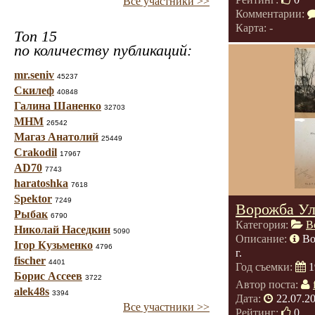
Все участники >>
Комментарии:
Карта: -
Топ 15
по количеству публикаций:
mr.seniv
45237
Скилеф
40848
Галина Шаненко
32703
МНМ
26542
Магаз Анатолий
25449
Crakodil
17967
AD70
7743
haratoshka
7618
Spektor
7249
Ворожба Ул
Рыбак
6790
Категория:
В
Николай Наседкин
5090
Описание:
Во
Ігор Кузьменко
4796
г.
fischer
4401
Год съемки:
1
Борис Ассеев
3722
Автор поста:
alek48s
3394
Дата:
22.07.2
Все участники >>
Рейтинг:
0