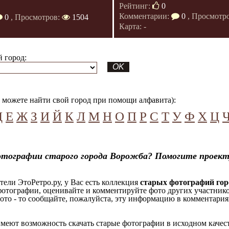
Рейтинг:
0
Комментарии:
0
, Просмотр
0
, Просмотров:
1504
Карта: -
 город:
можете найти свой город при помощи алфавита):
Д
Е
Ж
З
И
Й
К
Л
М
Н
О
П
Р
С
Т
У
Ф
Х
Ц
отографии старого города Ворожба? Помогите проект
ели ЭтоРетро.ру, у Вас есть коллекция
старых фотографий гор
отографии, оценивайте и комментируйте фото других участников
ото - то сообщайте, пожалуйста, эту информацию в комментариях
еют возможность скачать старые фотографии в исходном качеств