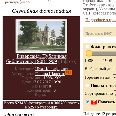
города, имя котор
регистрации >>
ЭтоРетро.ру - кру
окраин), Украины 
Случайная фотография
СНГ, которая попо
Подробнее о про
(Просмотров: 10805)
Фильтр по го
Риверсайд. Публичная
1905
1908
библиотека, 1908-1909
(1 фото)
Выбранный диап
Категория:
Штат Калифорния
VIP
Автор поста:
Галина Шаненко
Горячие метки:
Год съемки:
1908-1909
Дата:
13.07.2017 13:20
Показать тол
Рейтинг:
0
Комментарии:
0
Сортировать по
Карта:
-
Показать 
Всего
523438
фотографий в
300789
постах
в
5257
категориях.
Это важно
Найдено:
12
ретро