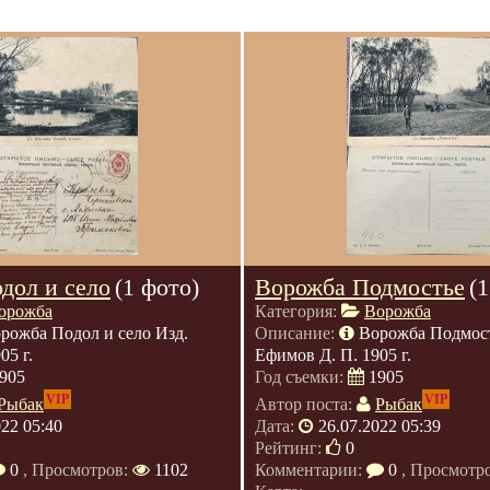
дол и село
(1 фото)
Ворожба Подмостье
(
орожба
Категория:
Ворожба
рожба Подол и село Изд.
Описание:
Ворожба Подмост
05 г.
Ефимов Д. П. 1905 г.
905
Год съемки:
1905
VIP
VIP
Рыбак
Автор поста:
Рыбак
022 05:40
Дата:
26.07.2022 05:39
Рейтинг:
0
0
, Просмотров:
1102
Комментарии:
0
, Просмотр