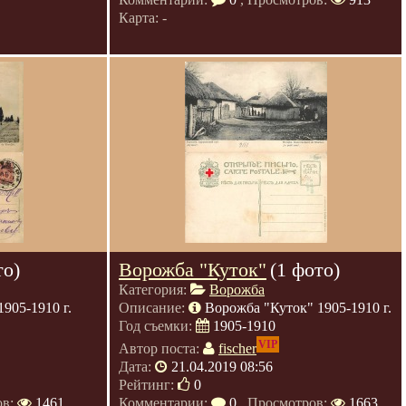
Карта: -
то)
Ворожба "Куток"
(1 фото)
Категория:
Ворожба
905-1910 г.
Описание:
Ворожба "Куток" 1905-1910 г.
Год съемки:
1905-1910
VIP
Автор поста:
fischer
Дата:
21.04.2019 08:56
Рейтинг:
0
ов:
1461
Комментарии:
0
, Просмотров:
1663