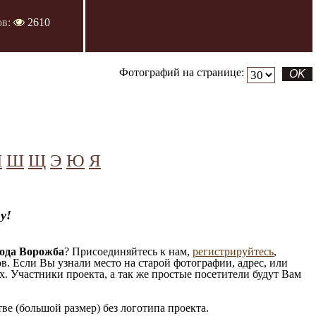
ов:
2610
Фотографий на странице:
Ч
Ш
Щ
Э
Ю
Я
у!
ода Ворожба
? Присоединяйтесь к нам,
регистрируйтесь
,
. Если Вы узнали место на старой фотографии, адрес, или
. Участники проекта, а так же простые посетители будут Вам
е (большой размер) без логотипа проекта.