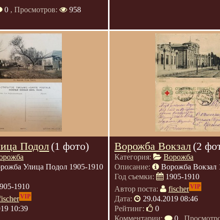
0
, Просмотров:
958
ица Подол
(1 фото)
Ворожба Вокзал
(2 фо
орожба
Категория:
Ворожба
рожба Улица Подол 1905-1910
Описание:
Ворожба Вокзал 1
Год съемки:
1905-1910
905-1910
VIP
Автор поста:
fischer
VIP
fischer
Дата:
29.04.2019 08:46
019 10:39
Рейтинг:
0
Комментарии:
0
, Просмотр