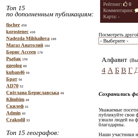
Рейтинг:
0
Топ 15
Комментарии:
по дополненным публикациям:
Карта: -
fischer
459
korostenec
436
Посмотреть другой
Nadezda Mihhailova
186
Магаз Анатолий
184
Борис Ассеев
178
Алфавит
Рыбак
156
(Вы 
ggeolog
88
4
А
Б
В
Г
kuban46
59
Брат
56
AD70
52
Світлана Бериславська
Сохранились ф
49
Klimbim
48
Скилеф
41
Уважаемые посетит
Admin
40
публикуйте свои ф
Crakodil
узнали людей на ф
33
благодарны.
Топ 15 географов:
Наши участники им