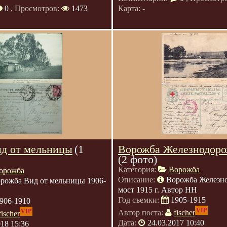
0
, Просмотров:
1473
Карта: -
д от мельницы
(1
Ворожба Железнодор
(2 фото)
Категория:
Ворожба
орожба
Описание:
Ворожба Железн
рожба Вид от мельницы 1906-
мост 1915 г. Автор НН
Год съемки:
1905-1915
906-1910
VIP
VIP
Автор поста:
fischer
fischer
Дата:
24.03.2017 10:40
018 15:36