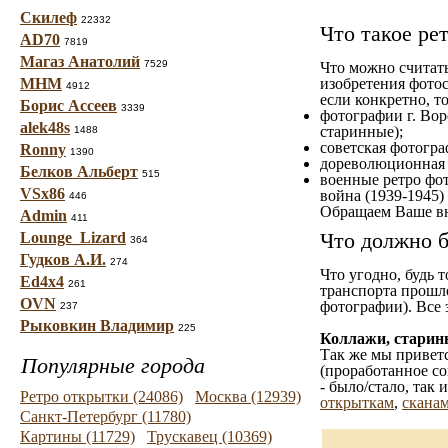
Скилеф
22332
Что такое ре
AD70
7819
Магаз Анатолий
7529
Что можно считат
МНМ
изобретения фотос
4912
если конкретно, то
Борис Ассеев
3339
фотографии г. Вор
alek48s
старинные);
1488
советская фотограф
Ronny
1390
дореволюционная ф
Белков Альберт
515
военные ретро фот
VSx86
война (1939-1945)
446
Обращаем Ваше вн
Admin
411
Что должно б
Lounge_Lizard
364
Гудков А.И.
274
Что угодно, будь 
Ed4x4
261
транспорта прошл
OVN
фотографии). Все 
237
Рыковкин Владимир
225
Коллажи, старин
Так же мы приветс
Популярные города
(проработанное со
- было/стало, так
Ретро открытки (24086)
Москва (12939)
открыткам
,
сканам
Санкт-Петербург (11780)
Картины (11729)
Трускавец (10369)