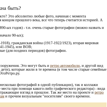
жна быть?
кте? Это абсолютно любые фото, начиная c момента
 концом прошлого века, все что теперь считается историей. А
890-ых годов) - т.н. очень старые фотографии (можно назвать и
 начало 90-ых);
1918), гражданская война (1917-1922/1923), вторая мировая
941-1945), или ВОВ;
ые (для поздних периодов) фотографии.
 сооружения. Это могут быть и
ретро автомобили
, и другой вид
ети), которые жили в те времена (в том числе старые семейные
ЭтоРетро.ру.
несколько фотографий в одной публикации), так и коллажи
 места при помощи какого-либо графического редактора) - вида
отражающие взгляд в прошлое. Так же место на проекте и
ретро
там
и прочим визуальным "носителям" своего времени.