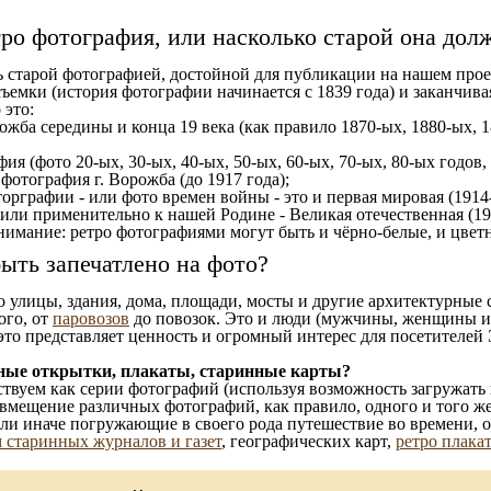
тро фотография, или насколько старой она дол
ь старой фотографией, достойной для публикации на нашем прое
ъемки (история фотографии начинается с 1839 года) и заканчивая
 это:
ожба середины и конца 19 века (как правило 1870-ых, 1880-ых, 1
ия (фото 20-ых, 30-ых, 40-ых, 50-ых, 60-ых, 70-ых, 80-ых годов,
отография г. Ворожба (до 1917 года);
орграфии - или фото времен войны - это и первая мировая (1914-
 или применительно к нашей Родине - Великая отечественная (1
имание: ретро фотографиями могут быть и чёрно-белые, и цветн
ыть запечатлено на фото?
то улицы, здания, дома, площади, мосты и другие архитектурные
ого, от
паровозов
до повозок. Это и люди (мужчины, женщины и д
это представляет ценность и огромный интерес для посетителей 
ные открытки, плакаты, старинные карты?
твуем как серии фотографий (используя возможность загружать 
вмещение различных фотографий, как правило, одного и того же
 или иначе погружающие в своего рода путешествие во времени, 
 старинных журналов и газет
, географических карт,
ретро плака