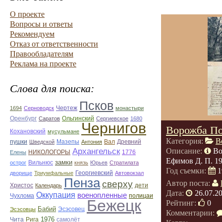
О проекте
Вопросы и ответы
Рекомендуем
Отказ от ответственности
Правообладателям
Реклама на проекте
Слова для поиска:
Псков
Чертеж
1694
Серноводск
монастыри
Оренбург
Саратов
Ольгинский
Сергиевское
1680
Чернигов
Ворожба По
Кохановский
мусульмане
Категория:
В
Мазепы
Вал
Древний
пушки
Шведской
Антония
Архангельск
Описание:
Во
НИКОЛОГОРЫ
1776
Елены
Ефимов Д. П. 19
замки
острог
Вильнюс
князь
Юрьев
Стратилата
Год съемки:
1
дворище
Триумфальные
Георгиевский
Автовокзал
Пенза
сверху
Автор поста:
Христос
Календарь
дети
Дата:
26.07.2
Оккупация
военопленные
Чухлома
полицаи
Бежецк
Рейтинг:
0
Бабий
Эсэсовец
Эсэсовцы
Комментарии:
1976
Чита
Рига
самолёт