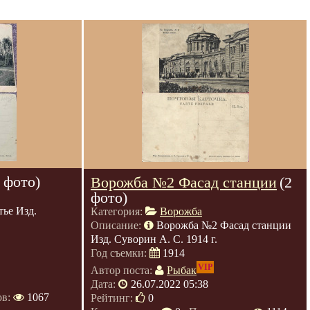
1 фото)
Ворожба №2 Фасад станции
(2
фото)
ье Изд.
Категория:
Ворожба
Описание:
Ворожба №2 Фасад станции
Изд. Суворин А. С. 1914 г.
Год съемки:
1914
VIP
Автор поста:
Рыбак
Дата:
26.07.2022 05:38
ов:
1067
Рейтинг:
0