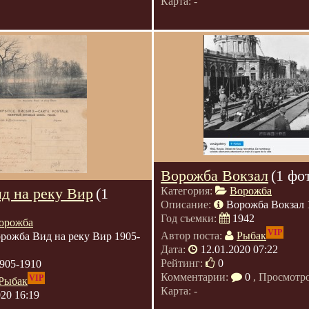
Карта: -
Ворожба Вокзал
(1 фо
д на реку Вир
(1
Категория:
Ворожба
Описание:
Ворожба Вокзал 1
Год съемки:
1942
орожба
VIP
Автор поста:
Рыбак
рожба Вид на реку Вир 1905-
Дата:
12.01.2020 07:22
Рейтинг:
0
905-1910
Комментарии:
0
, Просмотр
VIP
Рыбак
Карта: -
020 16:19