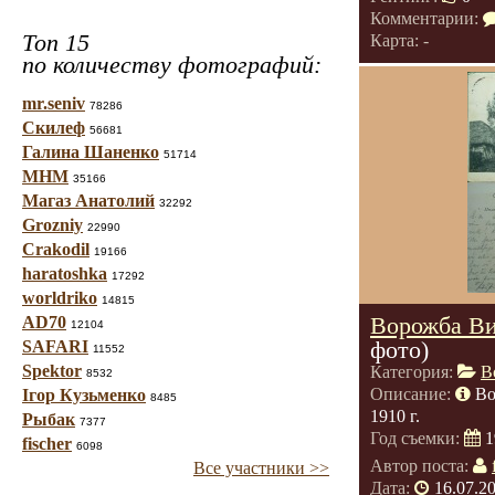
Комментарии:
Топ 15
Карта: -
по количеству фотографий:
mr.seniv
78286
Скилеф
56681
Галина Шаненко
51714
МНМ
35166
Магаз Анатолий
32292
Grozniy
22990
Crakodil
19166
haratoshka
17292
worldriko
14815
Ворожба Ви
AD70
12104
фото)
SAFARI
11552
Spektor
Категория:
В
8532
Описание:
Во
Ігор Кузьменко
8485
1910 г.
Рыбак
7377
Год съемки:
1
fischer
6098
Автор поста:
Все участники >>
Дата:
16.07.2