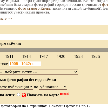
ому Ворожба. Ретро транспорт, ретро автомобили. Все это когда-
пнейшая база старых фотографий городов России (начиная от
фо
(начиная с
фото старого Киева
, заканчивая самой глубинкой), Бе
лняется участниками проекта.
екте >>
дам съёмки:
1911
1914
1917
1920
1923
1926
азон:
ько фотографии без года съёмки
по
новое!
на ленте
Показать на карте
 фотографий на
1
страницах. Показаны фото: с 1 по 12.