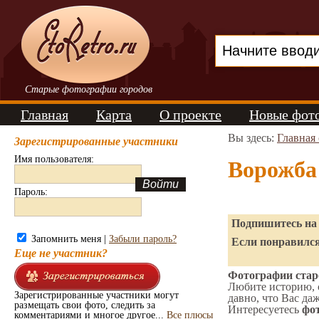
Старые фотографии городов
Главная
Карта
О проекте
Новые фот
Вы здесь:
Главная
Зарегистрированные участники
Имя пользователя:
Ворожба
Пароль:
Подпишитесь на 
Запомнить меня |
Забыли пароль?
Если понравился
Еще не участник?
Фотографии старо
Любите историю, 
Зарегистрированные участники могут
давно, что Вас да
размещать свои фото, следить за
Интересуетесь
фот
комментариями и многое другое...
Все плюсы