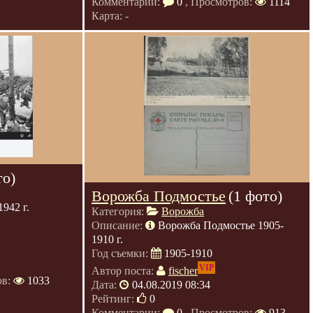
Комментарии:
0
, Просмотров:
1114
Карта: -
то)
Ворожба Подмостье
(1 фото)
942 г.
Категория:
Ворожба
Описание:
Ворожба Подмостье 1905-
1910 г.
Год съемки:
1905-1910
VIP
Автор поста:
fischer
ов:
1033
Дата:
04.08.2019 08:34
Рейтинг:
0
Комментарии:
0
, Просмотров:
913