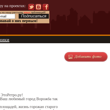
ру на проектах:
 на нашу рассылку
новых
публикаций!
знавай о них первым!
ники
е ЭтоРетро.ру!
л Ваш любимый город Ворожба так
 площадей, жизнь горожан старого