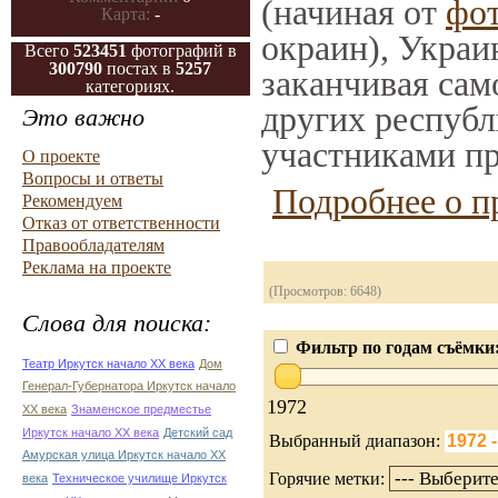
(начиная от
фо
Карта:
-
окраин), Украи
Всего
523451
фотографий в
300790
постах в
5257
заканчивая само
категориях.
других республ
Это важно
участниками пр
О проекте
Вопросы и ответы
Подробнее о п
Рекомендуем
Отказ от ответственности
Правообладателям
Реклама на проекте
(Просмотров: 6648)
Слова для поиска:
Фильтр по годам съёмки
Театр Иркутск начало ХХ века
Дом
Генерал-Губернатора Иркутск начало
1972
ХХ века
Знаменское предместье
Иркутск начало ХХ века
Детский сад
Выбранный диапазон:
Амурская улица Иркутск начало ХХ
Горячие метки:
века
Техническое училище Иркутск