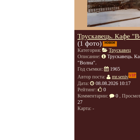
Трускавець. Кафе "В
(1 фото)
новое
Категория:
Трускавец
Описание:
Трускавець. К
"Волна".
Год съемки:
1965
VIP
Автор поста:
mr.seniv
Дата:
08.08.2026 10:17
Рейтинг:
0
Комментарии:
0
, Просмо
27
Карта: -