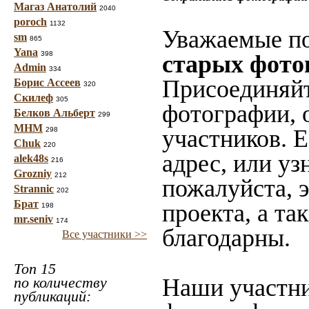
Магаз Анатолий
2040
poroch
1132
Уважаемые по
sm
865
Yana
398
старых фото
Admin
334
Присоединяйт
Борис Ассеев
320
Скилеф
305
фотографии, 
Белков Альберт
299
МНМ
участников. 
298
Chuk
220
адрес, или уз
alek48s
216
Grozniy
212
пожалуйста, 
Strannic
202
Брат
проекта, а та
198
mr.seniv
174
благодарны.
Все участники >>
Топ 15
по количеству
Наши участни
публикаций: