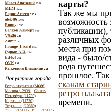
карты?
Магаз Анатолий
7529
МНМ
4912
Так же мы пр
Борис Ассеев
3339
возможность 
alek48s
1488
Ronny
1390
публикации),
Белков Альберт
515
VSx86
446
различных фот
Admin
411
места при по
Lounge_Lizard
364
Гудков А.И.
274
вида - было/с
Ed4x4
261
OVN
рода путешес
237
Рыковкин Владимир
225
прошлое. Так
Популярные города
сканам стари
Ретро открытки (24086)
ретро плакат
Москва (12939)
Санкт-
Петербург (11780)
времени.
Картины (11730)
Трускавец (10369)
Львов (10183)
Киев (10182)