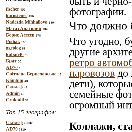
быть и чёрно-
фотографии.
fischer
459
korostenec
436
Что должно 
Nadezda Mihhailova
186
Магаз Анатолий
184
Борис Ассеев
178
Что угодно, б
Рыбак
156
ggeolog
другие архит
88
kuban46
59
ретро автомо
Брат
56
AD70
52
паровозов
до 
Світлана Бериславська
49
Klimbim
дети), которы
48
Скилеф
41
семейные фот
Admin
40
Crakodil
33
огромный инт
Топ 15 географов:
Скилеф
Коллажи, ст
22332
AD70
7819