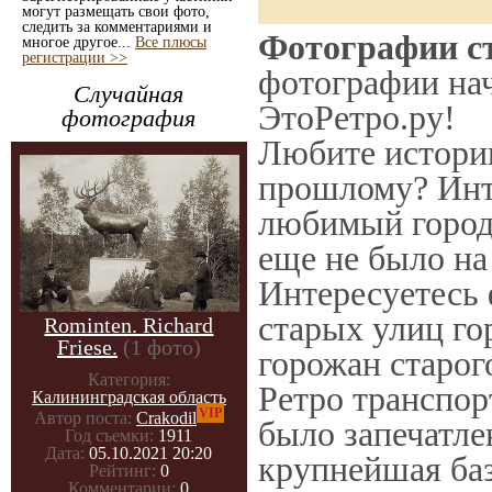
могут размещать свои фото,
следить за комментариями и
Фотографии ст
многое другое...
Все плюсы
регистрации >>
фотографии нач
Случайная
ЭтоРетро.ру!
фотография
Любите историю
прошлому? Инт
любимый город 
еще не было на
Интересуетесь
старых улиц го
Rominten. Richard
Friese.
(1 фото)
горожан старог
Категория:
Ретро транспорт
Калининградская область
VIP
Автор поста:
Crakodil
было запечатле
Год съемки:
1911
Дата:
05.10.2021 20:20
крупнейшая баз
Рейтинг:
0
Комментарии:
0