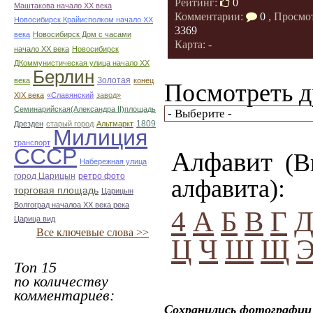
Рейтинг:
0
Маштакова начало ХХ века
Комментарии:
0
, Просмо
Новосибирск Крайисполком начало ХХ
3369
века
Новосибирск Дом с часами
Карта: -
начало ХХ века
Новосибирск
ДКоммунистическая улица начало ХХ
Берлин
Золотая
века
конец
Посмотреть д
ХІХ века
«Славянский
завод»
Семинарийская(Александра II)площадь
1809
Дрезден
старый город
Альтмаркт
Милиция
транспорт
СССР
Алфавит
(Вы
Набережная улица
город Царицын
ретро фото
алфавита):
торговая площадь
Царицын
Волгоград началоа ХХ века река
4
А
Б
В
Г
Царица вид
Все ключевые слова >>
Ц
Ч
Ш
Щ
Топ 15
по количеству
комментариев:
Сохранились фотографии 