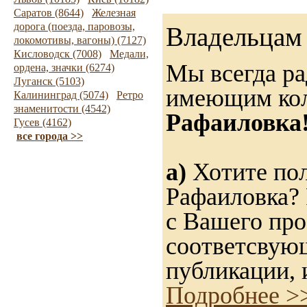
Саратов (8644)
Железная
дорога (поезда, паровозы,
Владельцам 
локомотивы, вагоны) (7127)
Кисловодск (7008)
Медали,
Мы всегда ра
ордена, значки (6274)
Луганск (5103)
имеющим ко
Калининград (5074)
Ретро
знаменитости (4542)
Рафаиловка
Гусев (4162)
все города >>
а)
Хотите пол
Рафаиловка? 
с Вашего про
соответсвую
публикации, 
Подробнее >