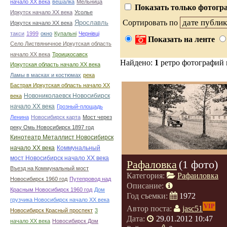
начало ХХ века
вешалка
Мельница
Показать только фотогра
Иркутск начало ХХ века
Усолье
Сортировать по
Ярославль
Иркутск начало ХХ века
такси
1999
окно
Купальні
Чернівці
Показать на ленте
Село Листвяничное Иркутская область
начало ХХ века
Троицкосавск
Найдено:
1
ретро фотографий
Иркутская область начало ХХ века
Ламы в масках и костюмах
река
Бастрая Иркутская область начало ХХ
Новониколаевск Новосибирск
века
начало ХХ века
Грозный-площадь
Ленина
Новосибирск карта
Мост через
реку Омь Новосибирск 1897 год
Кинотеатр Металлист Новосибирск
начало ХХ века
Коммунальный
мост Новосибирск начало ХХ века
Рафаловка
(1 фото)
Въезд на Коммунальный мост
Категория:
Рафаиловка
Новосибирск 1960 год
Путепровод над
Описание:
Красным Новосибирск 1960 год
Дом
Год съемки:
1972
грузчика Новосибирск начало ХХ века
VIP
Автор поста:
jasc51
Новосибирск Красный проспект
3
Дата:
29.01.2012 10:47
начало ХХ века
Новосибирск Дом