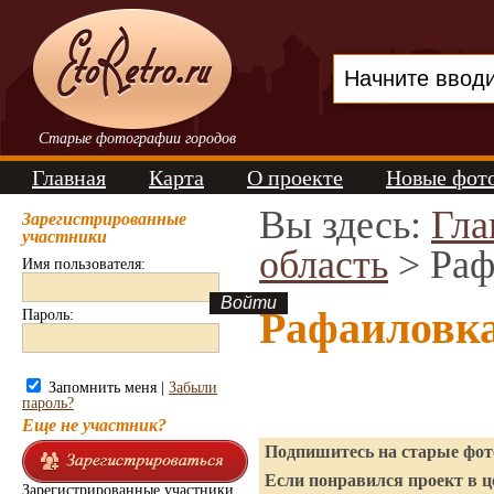
Старые фотографии городов
Главная
Карта
О проекте
Новые фот
Вы здесь:
Гла
Зарегистрированные
участники
область
> Раф
Имя пользователя:
Рафаиловка
Пароль:
Запомнить меня |
Забыли
пароль?
Еще не участник?
Подпишитесь на старые фото
Если понравился проект в ц
Зарегистрированные участники