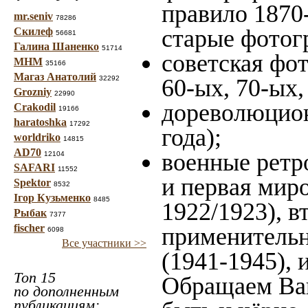
правило 1870-
mr.seniv
78286
старые фотог
Скилеф
56681
Галина Шаненко
51714
советская фот
МНМ
35166
Магаз Анатолий
32292
60-ых, 70-ых,
Grozniy
22990
дореволюцион
Crakodil
19166
haratoshka
17292
года);
worldriko
14815
AD70
военные ретр
12104
SAFARI
11552
и первая миро
Spektor
8532
Ігор Кузьменко
8485
1922/1923), в
Рыбак
7377
fischer
применительн
6098
Все участники >>
(1941-1945),
Топ 15
Обращаем Ваш
по дополненным
публикациям: