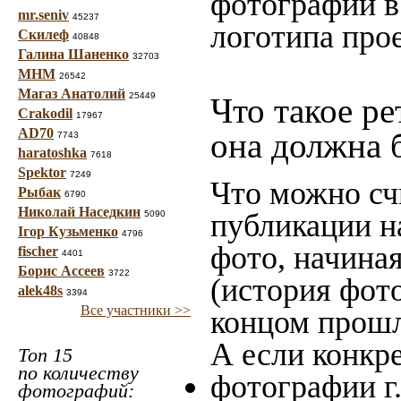
фотографии в
mr.seniv
45237
логотипа прое
Скилеф
40848
Галина Шаненко
32703
МНМ
26542
Магаз Анатолий
25449
Что такое ре
Crakodil
17967
AD70
она должна 
7743
haratoshka
7618
Spektor
7249
Что можно сч
Рыбак
6790
Николай Наседкин
публикации н
5090
Ігор Кузьменко
4796
фото, начина
fischer
4401
Борис Ассеев
3722
(история фото
alek48s
3394
Все участники >>
концом прошло
А если конкре
Топ 15
по количеству
фотографии г.
фотографий: