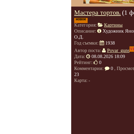
Мастера тортов.
(1 ф
новое
Категория:
Картины
Описание:
Художник Яно
О.Д.
Год съемки:
1938
V
Автор поста:
Povar_guns
Дата:
08.08.2026 18:09
Рейтинг:
0
Комментарии:
0
, Просмо
23
Карта: -