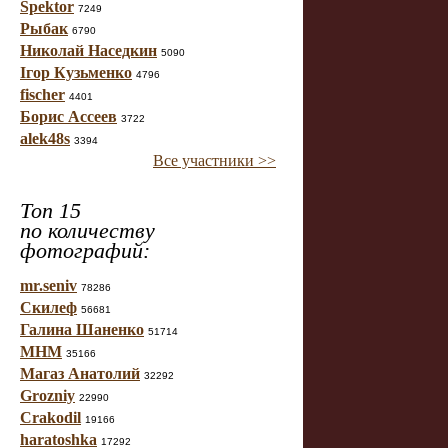
Spektor
7249
Рыбак
6790
Николай Наседкин
5090
Ігор Кузьменко
4796
fischer
4401
Борис Ассеев
3722
alek48s
3394
Все участники >>
Топ 15
по количеству
фотографий:
mr.seniv
78286
Скилеф
56681
Галина Шаненко
51714
МНМ
35166
Магаз Анатолий
32292
Grozniy
22990
Crakodil
19166
haratoshka
17292