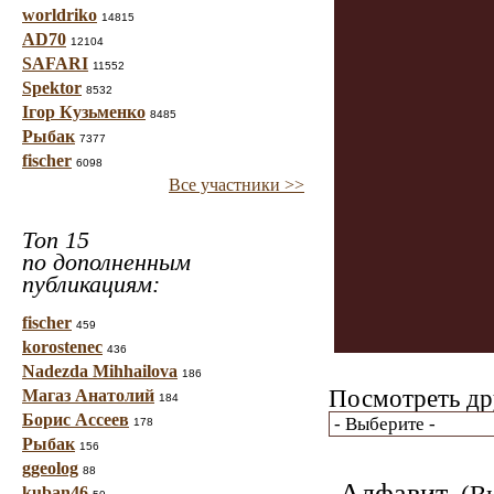
worldriko
14815
AD70
12104
SAFARI
11552
Spektor
8532
Ігор Кузьменко
8485
Рыбак
7377
fischer
6098
Все участники >>
Топ 15
по дополненным
публикациям:
fischer
459
korostenec
436
Nadezda Mihhailova
186
Посмотреть др
Магаз Анатолий
184
Борис Ассеев
178
Рыбак
156
ggeolog
88
Алфавит
kuban46