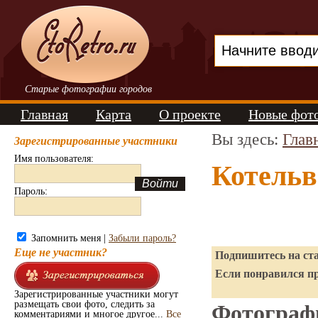
Старые фотографии городов
Главная
Карта
О проекте
Новые фот
Вы здесь:
Глав
Зарегистрированные участники
Имя пользователя:
Котельв
Пароль:
Запомнить меня |
Забыли пароль?
Еще не участник?
Подпишитесь на ста
Если понравился пр
Зарегистрированные участники могут
размещать свои фото, следить за
Фотографи
комментариями и многое другое...
Все