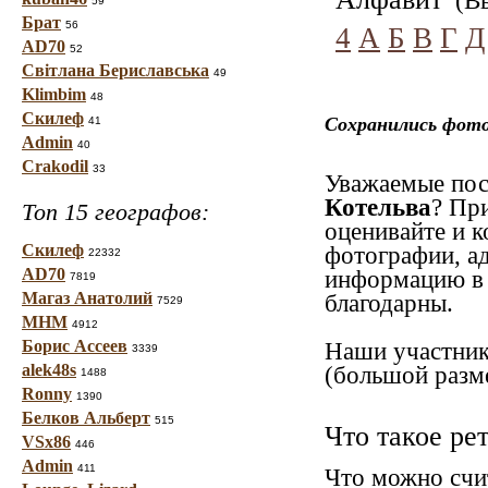
(Вы
59
Брат
56
4
А
Б
В
Г
Д
AD70
52
Світлана Бериславська
49
Klimbim
48
Скилеф
Сохранились фото
41
Admin
40
Crakodil
33
Уважаемые посе
Котельва
? Пр
Топ 15 географов:
оценивайте и к
Скилеф
фотографии, ад
22332
AD70
информацию в 
7819
Магаз Анатолий
благодарны.
7529
МНМ
4912
Борис Ассеев
Наши участник
3339
alek48s
(большой разме
1488
Ronny
1390
Белков Альберт
515
Что такое ре
VSx86
446
Admin
411
Что можно счи