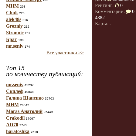
Рейтинг:
0
МНМ
298
Комментарии:
0
Chuk
220
4882
alek48s
216
Карта: -
Grozniy
212
Strannic
202
Брат
198
mr.seniv
174
Все участники >>
Топ 15
по количеству публикаций:
mr.seniv
45237
Скилеф
40848
Галина Шаненко
32703
МНМ
26542
Магаз Анатолий
25449
Crakodil
17967
AD70
7743
haratoshka
7618