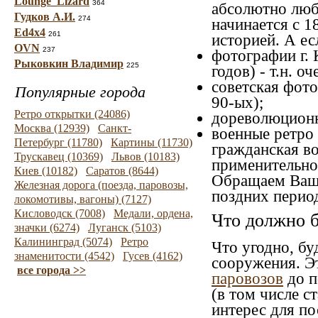
Lounge_Lizard
364
абсолютно люб
Гудков А.И.
274
начинается с 1
Ed4x4
261
историей. А ес
OVN
237
фотографии г. 
Рыковкин Владимир
225
годов) - т.н. 
советская фото
Популярные города
90-ых);
Ретро открытки (24086)
дореволюционна
Москва (12939)
Санкт-
военные ретро 
Петербург (11780)
Картины (11730)
гражданская во
Трускавец (10369)
Львов (10183)
применительно 
Киев (10182)
Саратов (8644)
Обращаем Ваше
Железная дорога (поезда, паровозы,
поздних перио
локомотивы, вагоны) (7127)
Кисловодск (7008)
Медали, ордена,
Что должно б
значки (6274)
Луганск (5103)
Калининград (5074)
Ретро
Что угодно, бу
знаменитости (4542)
Гусев (4162)
сооружения. Э
все города >>
паровозов
до п
(в том числе с
интерес для по