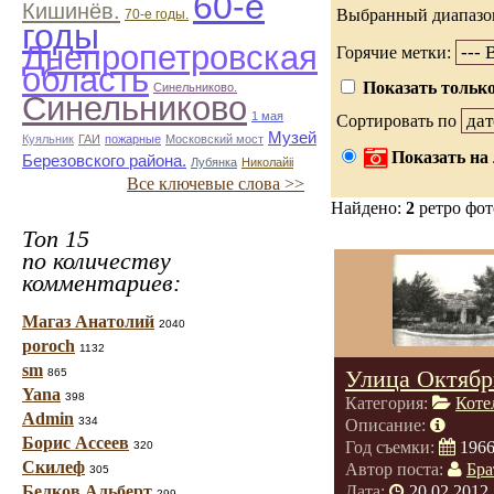
60-е
Кишинёв.
Выбранный диапазо
70-е годы.
годы
Днепропетровская
Горячие метки:
область
Показать только
Синельниково.
Синельниково
1 мая
Сортировать по
Музей
Куяльник
ГАИ
пожарные
Московский мост
Показать на 
Березовского района.
Лубянка
Николайii
Все ключевые слова >>
Найдено:
2
ретро фо
Топ 15
по количеству
комментариев:
Магаз Анатолий
2040
poroch
1132
sm
Улица Октябр
865
Yana
398
Категория:
Коте
Admin
334
Описание:
Борис Ассеев
Год съемки:
196
320
Скилеф
Автор поста:
Бра
305
Белков Альберт
Дата:
20.02.2012 
299