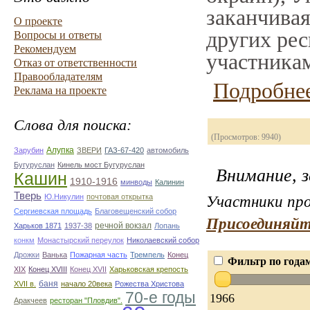
заканчивая
О проекте
других рес
Вопросы и ответы
Рекомендуем
участникам
Отказ от ответственности
Правообладателям
Подробнее
Реклама на проекте
Слова для поиска:
(Просмотров: 9940)
Алупка
Зарубин
ЗВЕРИ
ГАЗ-67-420
автомобиль
Бугуруслан
Кинель мост Бугуруслан
Внимание, з
Кашин
1910-1916
минводы
Калинин
Тверь
Ю.Никулин
почтовая открытка
Участники про
Сергиевская площадь
Благовещенский собор
Присоединяйт
речной вокзал
Харьков 1871
1937-38
Лопань
конкм
Монастырский переулок
Николаевский собор
Дрожки
Ванька
Пожарная часть
Тремпель
Конец
Фильтр по года
XIX
Конец XVIII
Конец XVII
Харьковская крепость
баня
XVII в.
начало 20века
Рожества Христова
70-е годы
1966
Аракчеев
ресторан "Пловдив".