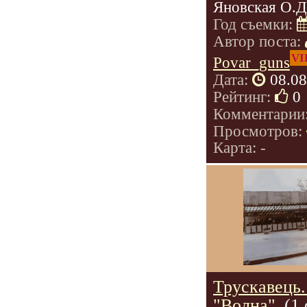
Яновская О.Д
Год съемки:
Автор поста:
VI
Povar_guns
Дата:
08.08
Рейтинг:
0
Комментарии
Просмотров:
Карта: -
Трускавець
"Волна".
(1