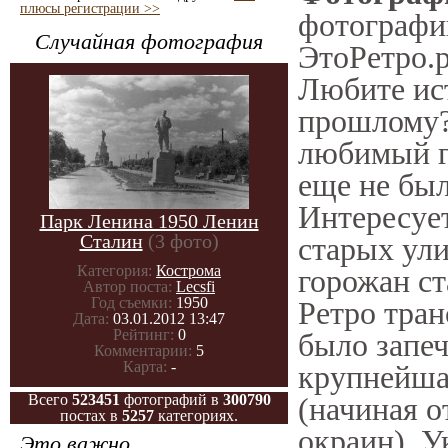
плюсы регистрации >>
фотографии
Случайная фотография
ЭтоРетро.р
Любите ис
прошлому?
любимый го
еще не был
Интересуе
Парк Ленина 1950 Ленин
Сталин
(3 фото)
старых ули
Категория:
Кострома
горожан ст
Автор поста:
Lecsfi
Год съемки:
1950
Ретро тран
Дата:
03.01.2012 13:47
Рейтинг:
0
было запеч
Комментарии:
5
Карта:
-
крупнейша
Всего
523451
фотографий в
300790
(начиная 
постах в
5257
категориях.
окраин), У
Это важно