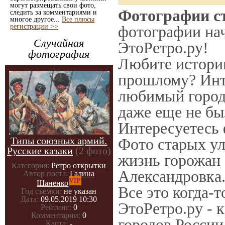
могут размещать свои фото,
Фотографии ст
следить за комментариями и
многое другое...
Все плюсы
регистрации >>
фотографии нач
Случайная
ЭтоРетро.ру!
фотография
Любите историю
прошлому? Инт
любимый город 
даже еще не бы
Интересуетесь
Типы союзных армий.
Фото старых ул
Русские казаки
(2 фото)
жизнь горожан 
Категория:
Ретро открытки
Александровка.
Автор поста:
Галина
VIP
Шаненко
Все это когда-
Год съемки:
не указан
Дата:
09.05.2019 10:30
ЭтоРетро.ру - 
Рейтинг:
0
Комментарии:
0
городов России
Карта:
-