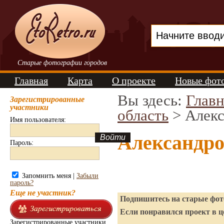
Старые фотографии городов
Главная
Карта
О проекте
Новые фот
Вы здесь:
Главн
Зарегистрированные
участники
область
> Алекс
Имя пользователя:
Александро
Пароль:
Запомнить меня |
Забыли
пароль?
Еще не участник?
Подпишитесь на старые фото
Если понравился проект в ц
Зарегистрированные участники