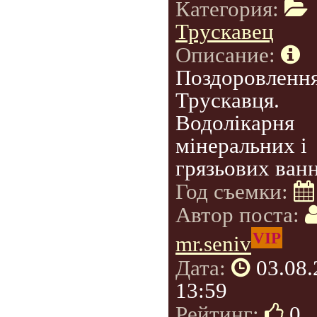
Категория:
Трускавец
Описание:
Поздоровлення
Трускавця.
Водолікарня
мінеральних і
грязьових ванн
Год съемки:
Автор поста:
VIP
mr.seniv
Дата:
03.08
13:59
Рейтинг:
0