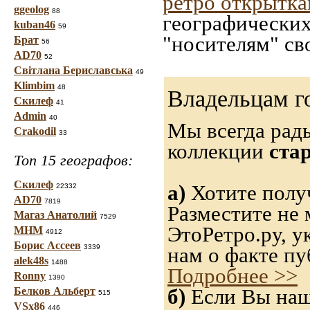
ретро открытк
ggeolog
88
географических
kuban46
59
"носителям" св
Брат
56
AD70
52
Світлана Бериславська
49
Klimbim
48
Владельцам г
Скилеф
41
Admin
40
Мы всегда рад
Crakodil
33
коллекции
ста
Топ 15 географов:
Скилеф
а)
Хотите получ
22332
AD70
7819
Разместите не 
Магаз Анатолий
7529
ЭтоРетро.ру, 
МНМ
4912
Борис Ассеев
3339
нам о факте пу
alek48s
1488
Подробнее >>
Ronny
1390
б)
Если Вы нашл
Белков Альберт
515
VSx86
446