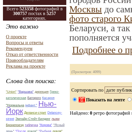
Москвы
до сам
Всего
523358
фотографий в
300757
постах в
5257
фото старого К
категориях.
Это важно
Беларуси, а та
пополняется уч
О проекте
Вопросы и ответы
Подробнее о п
Рекомендуем
Отказ от ответственности
Правообладателям
Реклама на проекте
(Просмотров: 4099)
Слова для поиска:
Сортировать по
"Union"
"Варшава"
дирекция
Греко-
католическая
Баторого
Касарня
Показать на ленте
Нью-
"Нормальна
інфант."
Йорк
Найдено:
0
ретро фотографий
Деланси-стрит
Delancey-
street
Эмпайр-Стейт-Билдинг
лыжи
Бронепоезд
табличка
"Корова"
"Ясный
день"
"После
дождя"
"Рыбная
ловля"