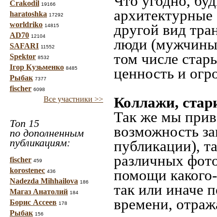
Что угодно, буд
Crakodil
19166
архитектурные 
haratoshka
17292
worldriko
другой вид тра
14815
AD70
12104
люди (мужчины,
SAFARI
11552
том числе стар
Spektor
8532
Ігор Кузьменко
ценность и огр
8485
Рыбак
7377
fischer
6098
Коллажи, стар
Все участники >>
Так же мы прив
Топ 15
возможность за
по дополненным
публикациям:
публикации), т
различных фото
fischer
459
korostenec
помощи какого-л
436
Nadezda Mihhailova
186
так или иначе 
Магаз Анатолий
184
времени, отраж
Борис Ассеев
178
Рыбак
156