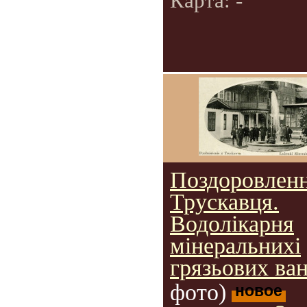
Карта: -
Поздоровленн
Трускавця.
Водолікарня
мінеральнихі
грязьових ван
фото)
новое