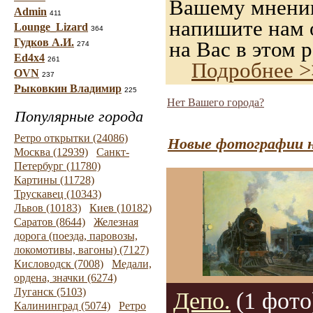
Вашему мнению,
Admin
411
напишите нам о
Lounge_Lizard
364
Гудков А.И.
на Вас в этом р
274
Ed4x4
261
Подробнее >
OVN
237
Рыковкин Владимир
225
Нет Вашего города?
Популярные города
Ретро открытки (24086)
Новые фотографии н
Москва (12939)
Санкт-
Петербург (11780)
Картины (11728)
Трускавец (10343)
Львов (10183)
Киев (10182)
Саратов (8644)
Железная
дорога (поезда, паровозы,
локомотивы, вагоны) (7127)
Кисловодск (7008)
Медали,
ордена, значки (6274)
Луганск (5103)
Депо.
(1 фото
Калининград (5074)
Ретро