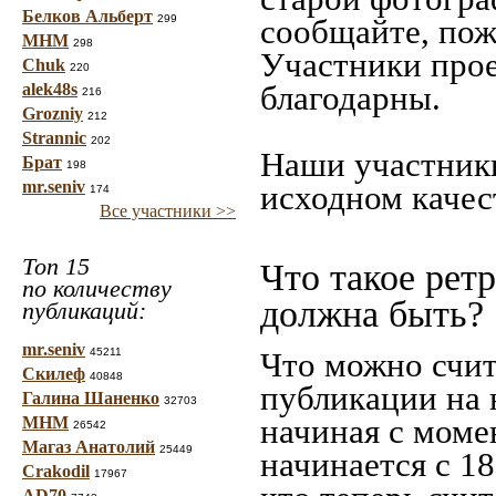
Белков Альберт
299
сообщайте, пож
МНМ
298
Участники прое
Chuk
220
благодарны.
alek48s
216
Grozniy
212
Strannic
202
Наши участники
Брат
198
mr.seniv
исходном качес
174
Все участники >>
Топ 15
Что такое рет
по количеству
должна быть?
публикаций:
mr.seniv
45211
Что можно счит
Скилеф
40848
публикации на 
Галина Шаненко
32703
начиная c моме
МНМ
26542
Магаз Анатолий
25449
начинается с 18
Crakodil
17967
AD70