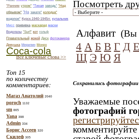
Посмотреть дру
"Ранним
утром"
"Тихая
заводь"
"Над
"На
обрывом"
закате"
колодца"
водопое"
Курск.1940-1945гг.
купальник
Мисс
прививка
маскарад
маски
Алфавит
(Вы 
Водолазы
"Surf"
кот
гольф
Плавательный
жокей
Диск
фотокамера
4
А
Б
В
Г
Д
Девушка
Мерилин
Монро
Coca-cola
Щ
Э
Ю
Я
Все ключевые слова >>
Топ 15
по количеству
Сохранились фотографии 
комментариев:
Магаз Анатолий
2040
Уважаемые посе
poroch
1132
фотографий го
sm
865
Yana
регистрируйтес
398
Admin
334
комментируйте 
Борис Ассеев
320
старой фотограф
Скилеф
305