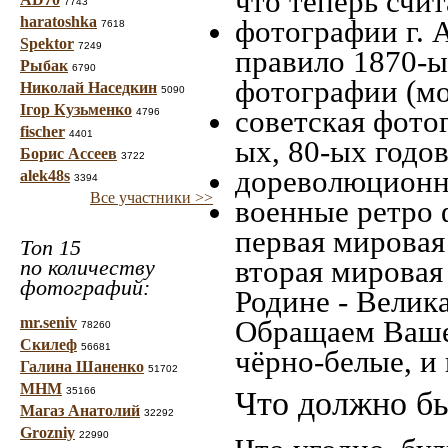
что теперь счит
7743
haratoshka
фотографии г. 
7618
Spektor
7249
правило 1870-ых
Рыбак
6790
фотографии (мо
Николай Наседкин
5090
Ігор Кузьменко
советская фотог
4796
fischer
4401
ых, 80-ых годов
Борис Ассеев
3722
дореволюционна
alek48s
3394
Все участники >>
военные ретро 
первая мировая 
Топ 15
вторая мировая
по количеству
фотографий:
Родине - Велик
mr.seniv
Обращаем Ваше
78260
Скилеф
56681
чёрно-белые, и
Галина Шаненко
51702
МНМ
35166
Что должно бы
Магаз Анатолий
32292
Grozniy
22990