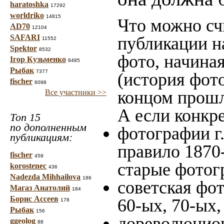
haratoshka
17292
worldriko
14815
Что можно сч
AD70
12104
SAFARI
публикации н
11552
Spektor
8532
фото, начина
Ігор Кузьменко
8485
Рыбак
7377
(история фото
fischer
6098
концом прошло
Все участники >>
А если конкре
Топ 15
по дополненным
фотографии г.
публикациям:
правило 1870-
fischer
459
старые фотог
korostenec
436
Nadezda Mihhailova
186
советская фот
Магаз Анатолий
184
Борис Ассеев
60-ых, 70-ых,
178
Рыбак
156
дореволюцион
ggeolog
88