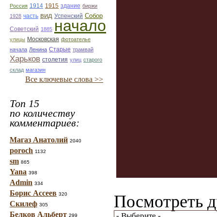
1914
1915
здание
Россия
биржи
вид
Собор
Успенский
1928
часть
начало
Советский
1885
улицы
Московская
фотоателье
Старые
начала
Ленина
трамвай
Харьков
столетия
улиц
старого
склад
магазин
Все ключевые слова >>
Топ 15
по количеству
комментариев:
Магаз Анатолий
2040
poroch
1132
sm
865
Yana
398
Admin
334
Борис Ассеев
320
Посмотреть д
Скилеф
305
Белков Альберт
299