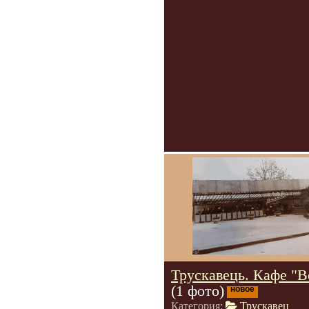
Трускавець. Кафе "В
(1 фото)
новое
Категория:
Трускавец