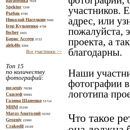
фотографии, 
haratoshka
7618
Spektor
участников. 
7249
Рыбак
6790
адрес, или уз
Николай Наседкин
5090
Ігор Кузьменко
4796
пожалуйста, 
fischer
4401
проекта, а та
Борис Ассеев
3722
alek48s
3394
благодарны.
Все участники >>
Топ 15
Наши участни
по количеству
фотографий:
фотографии в
mr.seniv
78286
логотипа прое
Скилеф
56681
Галина Шаненко
51714
МНМ
35166
Магаз Анатолий
Что такое ре
32292
Grozniy
22990
она должна 
Crakodil
19166