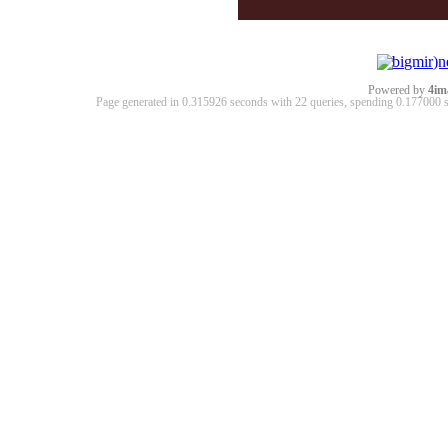
Powered by
4im
Page generated in 0.315926 seconds with 22 queries, spending 0.17700