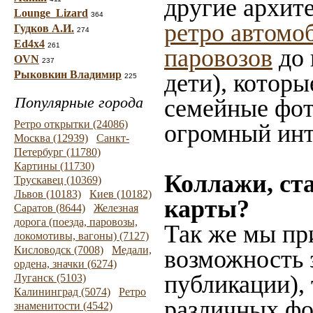
другие архит
Lounge_Lizard
364
ретро автомо
Гудков А.И.
274
Ed4x4
261
паровозов
до 
OVN
237
Рыковкин Владимир
дети), которы
225
Популярные города
семейные фот
Ретро открытки (24086)
огромный инт
Москва (12939)
Санкт-
Петербург (11780)
Картины (11730)
Коллажи, ст
Трускавец (10369)
Львов (10183)
Киев (10182)
карты?
Саратов (8644)
Железная
дорога (поезда, паровозы,
Так же мы пр
локомотивы, вагоны) (7127)
Кисловодск (7008)
Медали,
возможность 
ордена, значки (6274)
публикации),
Луганск (5103)
Калининград (5074)
Ретро
различных фот
знаменитости (4542)