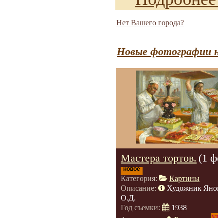
Нет Вашего города?
Новые фотографии н
Мастера тортов.
(1 ф
новое
Категория:
Картины
Описание:
Художник Яно
О.Д.
Год съемки:
1938
V