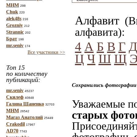
МНМ
298
Chuk
220
Алфавит
(Вы
alek48s
216
Grozniy
212
алфавита):
Strannic
202
Брат
198
4
А
Б
В
Г
mr.seniv
174
Все участники >>
Ц
Ч
Ш
Щ
Топ 15
по количеству
публикаций:
Сохранились фотографии 
mr.seniv
45237
Скилеф
40848
Уважаемые по
Галина Шаненко
32703
МНМ
старых фото
26542
Магаз Анатолий
25449
Присоединяйт
Crakodil
17967
AD70
7743