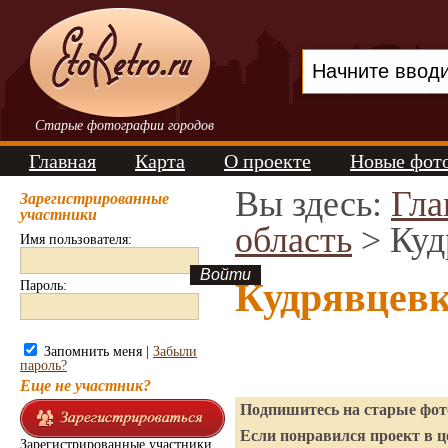
Старые фотографии городов
Главная
Карта
О проекте
Новые фот
Вы здесь:
Гла
Зарегистрированные
участники
область
> Куд
Имя пользователя:
Кудрявцевк
Пароль:
Запомнить меня |
Забыли
пароль?
Еще не участник?
Подпишитесь на старые фото
Если понравился проект в ц
Зарегистрированные участники