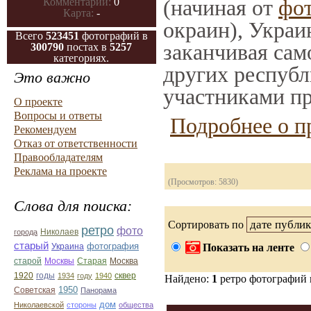
(начиная от
фо
Комментарии:
0
Карта:
-
окраин), Украи
Всего
523451
фотографий в
заканчивая само
300790
постах в
5257
категориях.
других республ
Это важно
участниками пр
О проекте
Вопросы и ответы
Подробнее о п
Рекомендуем
Отказ от ответственности
Правообладателям
Реклама на проекте
(Просмотров: 5830)
Слова для поиска:
Сортировать по
ретро
фото
Николаев
города
старый
фотография
Украина
Показать на ленте
Старая
Москва
старой
Москвы
1920
годы
сквер
1934
году
1940
Найдено:
1
ретро фотографий
1950
Советская
Панорама
дом
Николаевской
стороны
общества