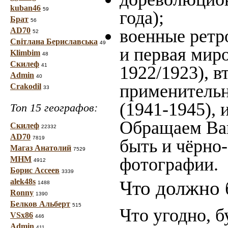
kuban46
59
года);
Брат
56
AD70
военные ретр
52
Світлана Бериславська
49
и первая миро
Klimbim
48
Скилеф
41
1922/1923), в
Admin
40
применительн
Crakodil
33
(1941-1945),
Топ 15 географов:
Обращаем Ваш
Скилеф
22332
AD70
7819
быть и чёрно-
Магаз Анатолий
7529
фотографии.
МНМ
4912
Борис Ассеев
3339
alek48s
Что должно 
1488
Ronny
1390
Белков Альберт
515
Что угодно, б
VSx86
446
Admin
411