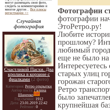
могут размещать свои фото,
следить за комментариями и
Фотографии ст
многое другое...
Все плюсы
регистрации >>
фотографии нач
Случайная
ЭтоРетро.ру!
фотография
Любите историю
прошлому? Инт
любимый город 
еще не было на
Интересуетесь
Счастливой Пасхи. Два
старых улиц го
кролика в корзине с
фиалками
(2 фото)
горожан старог
Категория:
Ретро открытки
Ретро транспорт
Автор поста:
Галина
VIP
было запечатле
Шаненко
Год съемки:
1912
крупнейшая баз
Дата:
23.01.2019 22:42
Рейтинг:
0