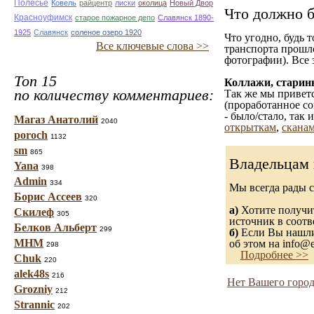
Полесье
Ковель
райцентр
лиски
околица
Новый Двор
Что должно б
Красноуфимск
старое пожарное депо
Славянск 1890-
1925
Славянск
соленое озеро 1920
Что угодно, будь 
Все ключевые слова >>
транспорта прошл
фотографии). Все 
Топ 15
Коллажи, старин
по количеству комментариев:
Так же мы приветс
(проработанное со
- было/стало, так
Магаз Анатолий
2040
открыткам
,
сканам
poroch
1132
sm
865
Владельцам 
Yana
398
Admin
334
Мы всегда рады 
Борис Ассеев
320
а)
Хотите получит
Скилеф
305
источник в соот
Белков Альберт
299
б)
Если Вы нашли 
МНМ
об этом на info@e
298
Подробнее >>
Chuk
220
alek48s
216
Нет Вашего город
Grozniy
212
Strannic
202