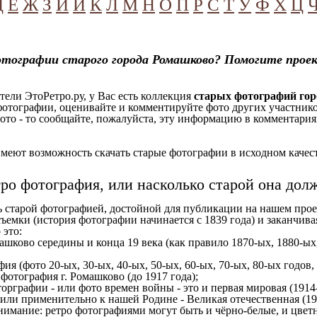
Д
Е
Ж
З
И
Й
К
Л
М
Н
О
П
Р
С
Т
У
Ф
Х
Ц
отографии старого города Ромашково? Помогите прое
ели ЭтоРетро.ру, у Вас есть коллекция
старых фотографий го
отографии, оценивайте и комментируйте фото других участников
ото - то сообщайте, пожалуйста, эту информацию в комментариях
еют возможность скачать старые фотографии в исходном качеств
тро фотография, или насколько старой она дол
ь старой фотографией, достойной для публикации на нашем прое
ъемки (история фотографии начинается с 1839 года) и заканчивая
 это:
ашково середины и конца 19 века (как правило 1870-ых, 1880-ых,
ия (фото 20-ых, 30-ых, 40-ых, 50-ых, 60-ых, 70-ых, 80-ых годов,
отография г. Ромашково (до 1917 года);
орграфии - или фото времен войны - это и первая мировая (1914-
 или применительно к нашей Родине - Великая отечественная (1
имание: ретро фотографиями могут быть и чёрно-белые, и цветн