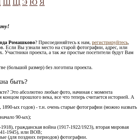
Ч
Ш
Щ
Э
Ю
Я
кту!
рода Ромашково
? Присоединяйтесь к нам,
регистрируйтесь
,
. Если Вы узнали место на старой фотографии, адрес, или
. Участники проекта, а так же простые посетители будут Вам
е (большой размер) без логотипа проекта.
жна быть?
кте? Это абсолютно любые фото, начиная c момента
 концом прошлого века, все что теперь считается историей. А
 1890-ых годов) - т.н. очень старые фотографии (можно назвать
 начало 90-ых);
1918), гражданская война (1917-1922/1923), вторая мировая
941-1945), или ВОВ;
ые (для поздних периодов) фотографии.