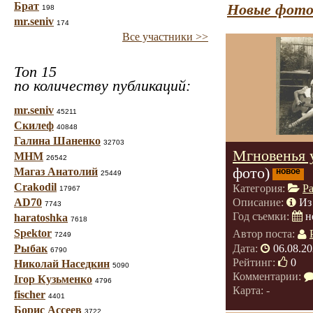
Брат
Новые фото
198
mr.seniv
174
Все участники >>
Топ 15
по количеству публикаций:
mr.seniv
45211
Скилеф
40848
Галина Шаненко
32703
Мгновенья 
МНМ
26542
фото)
Магаз Анатолий
новое
25449
Crakodil
Категория:
Р
17967
AD70
Описание:
Из
7743
Год съемки:
н
haratoshka
7618
Spektor
Автор поста:
7249
Дата:
06.08.20
Рыбак
6790
Рейтинг:
0
Николай Наседкин
5090
Комментарии:
Ігор Кузьменко
4796
Карта: -
fischer
4401
Борис Ассеев
3722