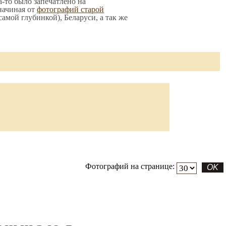
а-то было запечатлено на
начиная от
фотографий старой
 самой глубинкой), Беларуси, а так же
Фотографий на странице: