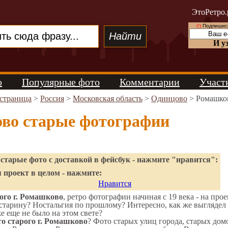
ЭтоРетро.
(!)
Подпишись
И у
о
Популярные фото
Комментарии
Участ
 страница
>
Россия
>
Московская область
>
Одинцово
> Ромашко
во старые фотографии
старые фото с доставкой в фейсбук - нажмите "нравится":
 проект в целом - нажмите:
Нравится
ого г. Ромашково
, ретро фотографии начиная с 19 века - на про
старину? Ностальгия по прошлому? Интересно, как же выгляде
же еще не было на этом свете?
о старого г. Ромашково
? Фото старых улиц города, старых дом