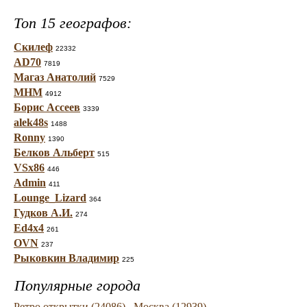
Топ 15 географов:
Скилеф
22332
AD70
7819
Магаз Анатолий
7529
МНМ
4912
Борис Ассеев
3339
alek48s
1488
Ronny
1390
Белков Альберт
515
VSx86
446
Admin
411
Lounge_Lizard
364
Гудков А.И.
274
Ed4x4
261
OVN
237
Рыковкин Владимир
225
Популярные города
Ретро открытки (24086)
Москва (12939)