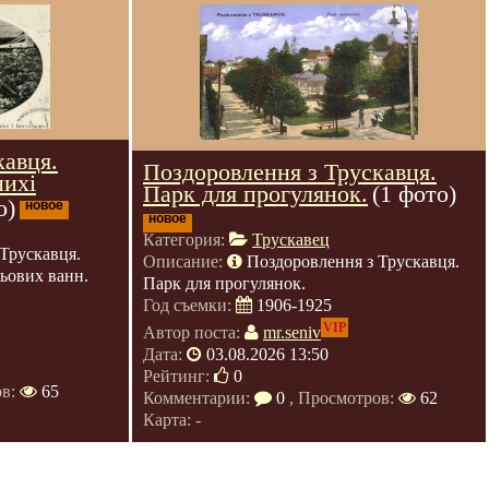
кавця.
Поздоровлення з Трускавця.
нихі
Парк для прогулянок.
(1 фото)
о)
новое
новое
Категория:
Трускавец
Трускавця.
Описание:
Поздоровлення з Трускавця.
зьових ванн.
Парк для прогулянок.
Год съемки:
1906-1925
VIP
Автор поста:
mr.seniv
Дата:
03.08.2026 13:50
Рейтинг:
0
ов:
65
Комментарии:
0
, Просмотров:
62
Карта: -