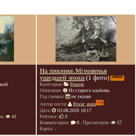
На пикнике.Мгновенья
ушедшей эпохи
(1 фото)
новое
ский
Категория:
Разное
Описание:
Из старого альбома.
Год съемки:
не указан
VIP
Автор поста:
Povar_guns
Дата:
03.08.2026 18:17
ов:
41
Рейтинг:
0
Комментарии:
0
, Просмотров:
57
Карта: -