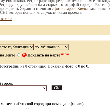
ому Ромашково. Ретро транспорт, ретро автомобили. Все это когд
етро.ру - крупнейшая база старых фотографий городов России (
до окраин), Украины (начиная с
фото старого Киева
, заканчивая
СНГ, которая пополняется участниками проекта.
екте >>
по
новое!
на ленте
Показать на карте
фотографий на
0
страницах. Показаны фото: с 0 по 0.
 город:
можете найти свой город при помощи алфавита):