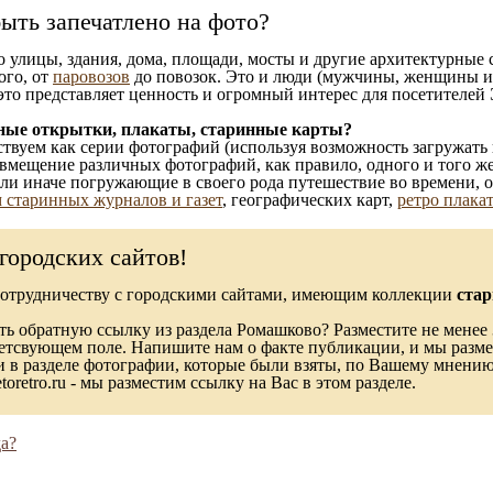
ыть запечатлено на фото?
то улицы, здания, дома, площади, мосты и другие архитектурные
ого, от
паровозов
до повозок. Это и люди (мужчины, женщины и д
это представляет ценность и огромный интерес для посетителей 
ные открытки, плакаты, старинные карты?
твуем как серии фотографий (используя возможность загружать 
вмещение различных фотографий, как правило, одного и того же
 или иначе погружающие в своего рода путешествие во времени, 
 старинных журналов и газет
, географических карт,
ретро плака
городских сайтов!
сотрудничеству с городскими сайтами, имеющим коллекции
стар
ь обратную ссылку из раздела Ромашково? Разместите не менее 
ветсвующем поле. Напишите нам о факте публикации, и мы разме
в разделе фотографии, которые были взяты, по Вашему мнению, 
toretro.ru - мы разместим ссылку на Вас в этом разделе.
а?