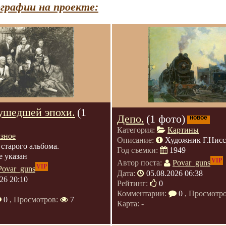
графии на проекте:
ушедшей эпохи.
(1
Депо.
(1 фото)
новое
Категория:
Картины
азное
Описание:
Художник Г.Нис
 старого альбома.
Год съемки:
1949
е указан
VIP
Автор поста:
Povar_guns
VIP
Povar_guns
Дата:
05.08.2026 06:38
26 20:10
Рейтинг:
0
Комментарии:
0
, Просмотр
0
, Просмотров:
7
Карта: -