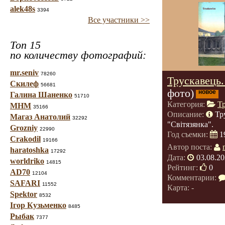
alek48s
3394
Все участники >>
Топ 15
по количеству фотографий:
mr.seniv
78260
Трускавець.
Скилеф
56681
фото)
новое
Галина Шаненко
51710
Категория:
Т
МНМ
35166
Описание:
Тр
Магаз Анатолий
32292
"Світязянка".
Grozniy
22990
Год съемки:
1
Crakodil
19166
Автор поста:
haratoshka
17292
Дата:
03.08.20
worldriko
14815
Рейтинг:
0
AD70
12104
Комментарии:
SAFARI
11552
Карта: -
Spektor
8532
Ігор Кузьменко
8485
Рыбак
7377