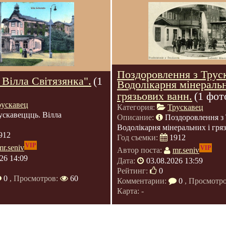
Поздоровлення з Трус
 Вілла Світязянка".
(1
Водолікарня мінераль
грязьових ванн.
(1 фот
рускавец
Категория:
Трускавец
ускавеццць. Вілла
Описание:
Поздоровлення з 
Водолікарня мінеральних і гря
912
Год съемки:
1912
VIP
mr.seniv
VIP
Автор поста:
mr.seniv
26 14:09
Дата:
03.08.2026 13:59
Рейтинг:
0
0
, Просмотров:
60
Комментарии:
0
, Просмотр
Карта: -