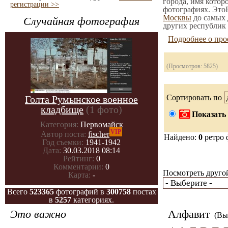
города, имя котор
регистрации >>
фотографиях. ЭтоР
Москвы
до самых 
Случайная фотография
других республик 
Подробнее о про
(Просмотров: 5825)
Сортировать по
Голта Румынское военное
кладбище
(1 фото)
Показать 
Категория:
Первомайск
VIP
Автор поста:
fischer
Найдено:
0
ретро 
Год съемки:
1941-1942
Дата:
30.03.2018 08:14
Рейтинг:
0
Комментарии:
0
Посмотреть другой
Карта:
-
Всего
523365
фотографий в
300758
постах
в
5257
категориях.
Это важно
Алфавит
(Вы 