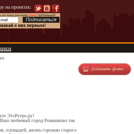
ру на проектах:
 на нашу рассылку
новых
публикаций!
знавай о них первым!
ники
во
екте ЭтоРетро.ру!
л Ваш любимый город Ромашково так
ов, площадей, жизнь горожан старого