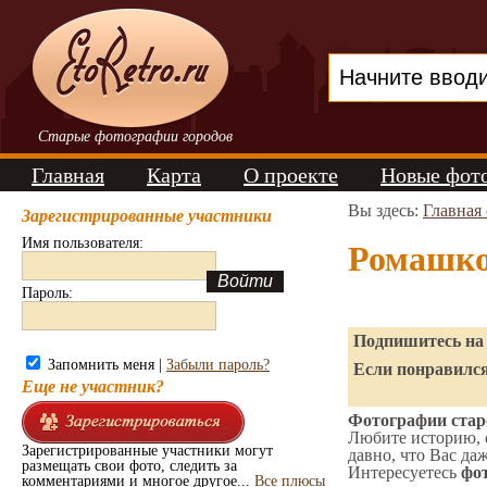
Старые фотографии городов
Главная
Карта
О проекте
Новые фот
Вы здесь:
Главная
Зарегистрированные участники
Имя пользователя:
Ромашко
Пароль:
Подпишитесь на 
Запомнить меня |
Забыли пароль?
Если понравился
Еще не участник?
Фотографии стар
Любите историю, 
Зарегистрированные участники могут
давно, что Вас да
размещать свои фото, следить за
Интересуетесь
фот
комментариями и многое другое...
Все плюсы