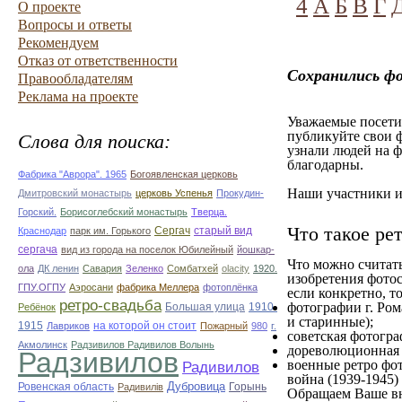
4
А
Б
В
Г
О проекте
Вопросы и ответы
Рекомендуем
Отказ от ответственности
Сохранились ф
Правообладателям
Реклама на проекте
Уважаемые посетит
публикуйте свои ф
Слова для поиска:
узнали людей на ф
благодарны.
Фабрика "Аврора". 1965
Богоявленская церковь
Наши участники им
Дмитровский монастырь
церковь Успенья
Прокудин-
Горский.
Борисоглебский монастырь
Тверца.
Что такое ре
Сергач
старый вид
Краснодар
парк им. Горького
сергача
вид из города на поселок Юбилейный
йошкар-
Что можно считат
ола
ДК ленин
Савария
Зеленко
Сомбатхей
olacity
1920.
изобретения фотос
ГПУ.ОГПУ
Аэросани
фабрика Меллера
фотоплёнка
если конкретно, то
ретро-свадьба
фотографии г. Ром
Большая улица
1910-
Ребёнок
и старинные);
1915
на которой он стоит
Лавриков
Пожарный
980
г.
советская фотограф
Акмолинск
Радзивилов Радивилов Волынь
дореволюционная ф
Радзивилов
военные ретро фот
Радивилов
война (1939-1945)
Дубровица
Ровенская область
Горынь
Радивилiв
Обращаем Ваше вн