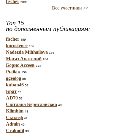
fischer
6098
Все участники >>
Топ 15
по дополненным публикациям:
fischer
459
korostenec
436
Nadezda Mihhailova
186
Магаз Анатолий
184
Борис Ассеев
178
Рыбак
156
ggeolog
88
kuban46
59
Брат
56
AD70
52
Світлана Бериславська
49
Klimbim
48
Скилеф
41
Admin
40
Crakodil
33