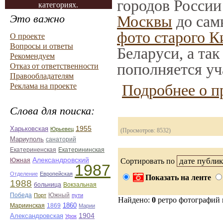
городов России
категориях.
Это важно
Москвы
до сам
фото старого К
О проекте
Вопросы и ответы
Беларуси, а та
Рекомендуем
пополняется уч
Отказ от ответственности
Правообладателям
Подробнее о п
Реклама на проекте
Слова для поиска:
1955
Харьковская
Юрьевец
(Просмотров: 8532)
Мариуполь
санаторий
Екатериненская
Екатерининская
Александровский
Южная
Сортировать по
1987
Отделение
Европейская
Показать на ленте
1988
больница
Вокзальная
Победа
Южный
Порт
пути
Найдено:
0
ретро фотографий
1860
Мариинская
1869
Марии
1904
Александровская
Урок