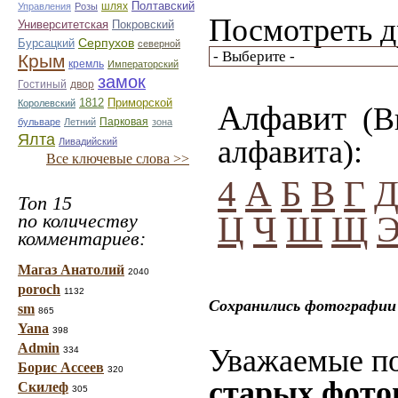
шлях
Полтавский
Управления
Розы
Посмотреть д
Университетская
Покровский
Серпухов
Бурсацкий
северной
Крым
кремль
Императорский
замок
Гостиный
двор
Приморской
1812
Королевский
Алфавит
(Вы
Парковая
бульваре
Летний
зона
Ялта
алфавита):
Ливадийский
Все ключевые слова >>
4
А
Б
В
Г
Топ 15
по количеству
Ц
Ч
Ш
Щ
комментариев:
Магаз Анатолий
2040
poroch
1132
Сохранились фотографии 
sm
865
Yana
398
Admin
Уважаемые по
334
Борис Ассеев
320
старых фото
Скилеф
305