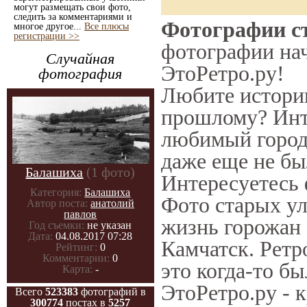
могут размещать свои фото,
следить за комментариями и
Фотографии ст
многое другое...
Все плюсы
регистрации >>
фотографии нач
Случайная
ЭтоРетро.ру!
фотография
Любите историю
прошлому? Инт
любимый город 
даже еще не бы
Балашиха
(1 фото)
Интересуетесь
Категория:
Балашиха
Фото старых ул
Автор поста:
анатолий
павлов
жизнь горожан 
Год съемки:
не указан
Дата:
04.08.2017 07:28
Камчатск. Ретр
Рейтинг:
0
Комментарии:
0
это когда-то б
Карта:
-
ЭтоРетро.ру - 
Всего
523383
фотографий в
300774
постах в
5257