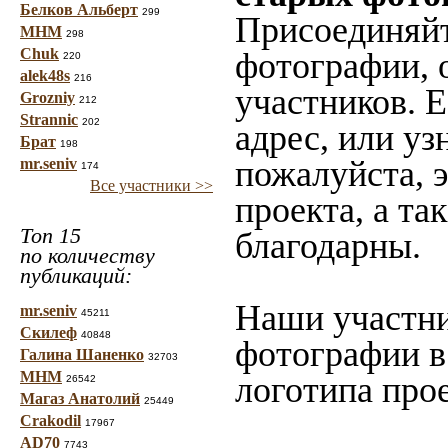
Белков Альберт
299
Присоединяйт
МНМ
298
Chuk
фотографии, 
220
alek48s
216
участников. 
Grozniy
212
Strannic
202
адрес, или уз
Брат
198
пожалуйста, 
mr.seniv
174
Все участники >>
проекта, а та
Топ 15
благодарны.
по количеству
публикаций:
Наши участни
mr.seniv
45211
Скилеф
40848
фотографии в
Галина Шаненко
32703
МНМ
логотипа прое
26542
Магаз Анатолий
25449
Crakodil
17967
AD70
7743