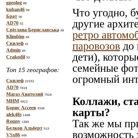
ggeolog
88
Что угодно, б
kuban46
59
Брат
56
другие архит
AD70
52
Світлана Бериславська
49
ретро автомо
Klimbim
48
паровозов
до 
Скилеф
41
Admin
40
дети), которы
Crakodil
33
семейные фот
Топ 15 географов:
огромный инт
Скилеф
22332
AD70
7819
Магаз Анатолий
7529
Коллажи, ст
МНМ
4912
Борис Ассеев
карты?
3339
alek48s
1488
Так же мы пр
Ronny
1390
Белков Альберт
515
возможность 
VSx86
446