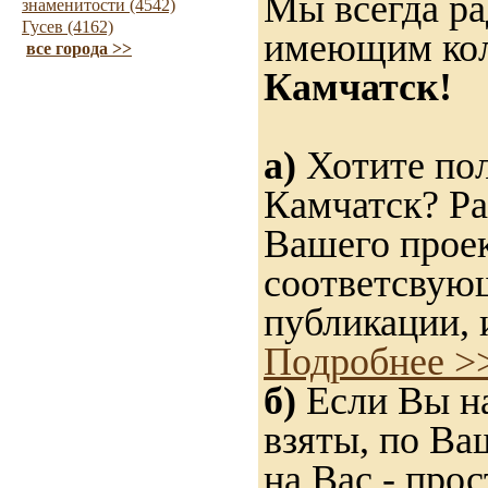
Мы всегда ра
знаменитости (4542)
Гусев (4162)
имеющим ко
все города >>
Камчатск!
а)
Хотите пол
Камчатск? Ра
Вашего проек
соответсвую
публикации, 
Подробнее >
б)
Если Вы на
взяты, по Ва
на Вас - прос