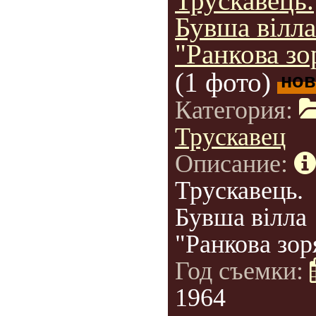
Трускавець.
Бувша вілла
"Ранкова зо
(1 фото)
нов
Категория:
Трускавец
Описание:
Трускавець.
Бувша вілла
"Ранкова зор
Год съемки:
1964