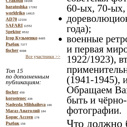
Crakodil
19166
60-ых, 70-ых,
haratoshka
17292
worldriko
14815
дореволюцион
AD70
12104
SAFARI
года);
11552
Spektor
8532
военные ретр
Ігор Кузьменко
8485
Рыбак
7377
и первая миро
fischer
6098
1922/1923), в
Все участники >>
применительн
Топ 15
по дополненным
(1941-1945),
публикациям:
Обращаем Ваш
fischer
459
быть и чёрно-
korostenec
436
Nadezda Mihhailova
186
фотографии.
Магаз Анатолий
184
Борис Ассеев
178
Что должно 
Рыбак
156