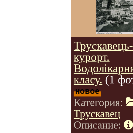
Трускавець-
курорт.
Водолікарня
класу.
(1 фо
новое
Категория:
Трускавец
Описание: