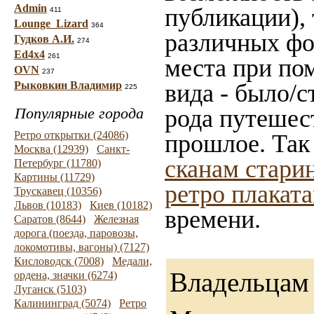
Admin
публикации),
411
Lounge_Lizard
364
различных фот
Гудков А.И.
274
Ed4x4
261
места при по
OVN
237
Рыковкин Владимир
вида - было/с
225
Популярные города
рода путешес
Ретро открытки (24086)
прошлое. Так
Москва (12939)
Санкт-
сканам стари
Петербург (11780)
Картины (11729)
ретро плакат
Трускавец (10356)
Львов (10183)
Киев (10182)
времени.
Саратов (8644)
Железная
дорога (поезда, паровозы,
локомотивы, вагоны) (7127)
Кисловодск (7008)
Медали,
Владельцам 
ордена, значки (6274)
Луганск (5103)
Калининград (5074)
Ретро