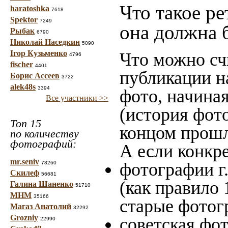
Что такое ре
haratoshka
7618
Spektor
7249
она должна 
Рыбак
6790
Николай Наседкин
5090
Ігор Кузьменко
Что можно сч
4796
fischer
4401
публикации н
Борис Ассеев
3722
alek48s
3394
фото, начина
Все участники >>
(история фото
Топ 15
концом прошло
по количеству
фотографий:
А если конкре
mr.seniv
фотографии г.
78260
Скилеф
56681
(как правило 
Галина Шаненко
51710
МНМ
35166
старые фотог
Магаз Анатолий
32292
Grozniy
советская фот
22990