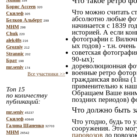
Что такое ретро ф
334
Борис Ассеев
320
Что можно считать с
Скилеф
305
абсолютно любые фот
Белков Альберт
299
начинается с 1839 го
МНМ
298
историей. А если конк
Chuk
220
фотографии г. Вилючи
alek48s
216
ых годов) - т.н. оче
Grozniy
212
советская фотография
Strannic
202
90-ых);
Брат
198
дореволюционная фот
mr.seniv
174
военные ретро фоторг
Все участники >>
гражданская война (1
применительно к наше
Топ 15
Обращаем Ваше внима
по количеству
поздних периодов) ф
публикаций:
Что должно быть з
mr.seniv
45237
Скилеф
40848
Что угодно, будь то 
Галина Шаненко
32703
сооружения. Это мог
МНМ
26542
паровозов
до повозок