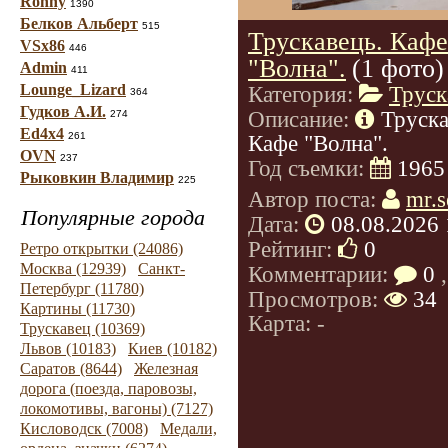
Ronny
1390
Белков Альберт
515
Трускавець. Кафе
VSx86
446
"Волна".
(1 фото)
Admin
411
Lounge_Lizard
Категория:
Труск
364
Гудков А.И.
Описание:
Труска
274
Ed4x4
261
Кафе "Волна".
OVN
237
Год съемки:
1965
Рыковкин Владимир
225
Автор поста:
mr.s
Популярные города
Дата:
08.08.2026 
Рейтинг:
0
Ретро открытки (24086)
Москва (12939)
Санкт-
Комментарии:
0
,
Петербург (11780)
Просмотров:
34
Картины (11730)
Карта: -
Трускавец (10369)
Львов (10183)
Киев (10182)
Саратов (8644)
Железная
дорога (поезда, паровозы,
локомотивы, вагоны) (7127)
Кисловодск (7008)
Медали,