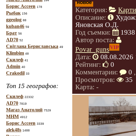
184
новое
Борис Ассеев
178
Категория:
Карт
Рыбак
156
Описание:
Худож
ggeolog
88
Яновская О.Д.
kuban46
59
Год съемки:
1938
Брат
56
Автор поста:
AD70
52
Світлана Бериславська
VIP
49
Povar_guns
Klimbim
48
Дата:
08.08.2026 
Скилеф
41
Рейтинг:
0
Admin
40
Комментарии:
0
,
Crakodil
33
Просмотров:
35
Топ 15 географов:
Карта: -
Скилеф
22332
AD70
7819
Магаз Анатолий
7529
МНМ
4912
Борис Ассеев
3339
alek48s
1488