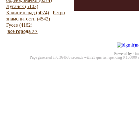
ордена, значки (6274)
Луганск (5103)
Калининград (5074)
Ретро
знаменитости (4542)
Гусев (4162)
все города >>
Powered by
4im
Page generated in 0.364683 seconds with 23 queries, spending 0.15600