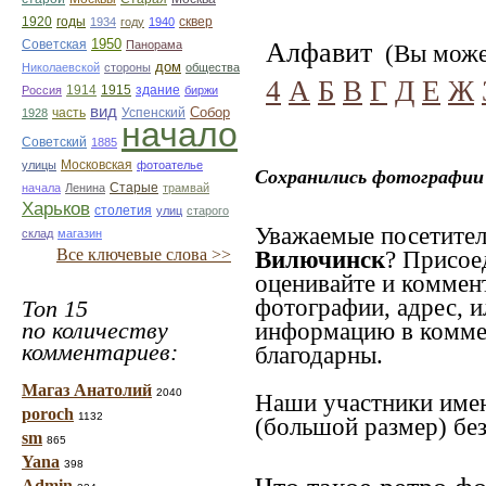
1920
годы
сквер
1934
году
1940
1950
Алфавит
Советская
Панорама
(Вы может
дом
Николаевской
стороны
общества
4
А
Б
В
Г
Д
Е
Ж
1914
1915
здание
Россия
биржи
вид
Собор
Успенский
1928
часть
начало
Советский
1885
улицы
Московская
фотоателье
Сохранились фотографии 
Старые
начала
Ленина
трамвай
Харьков
столетия
улиц
старого
Уважаемые посетител
склад
магазин
Все ключевые слова >>
Вилючинск
? Присое
оценивайте и коммен
фотографии, адрес, и
Топ 15
по количеству
информацию в коммен
комментариев:
благодарны.
Магаз Анатолий
2040
Наши участники имею
poroch
1132
(большой размер) без
sm
865
Yana
398
Admin