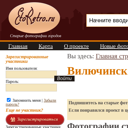
Старые фотографии городов
Главная
Карта
О проекте
Новые фот
Вы здесь:
Главная ст
Зарегистрированные
участники
Вилючинск
Имя пользователя:
Пароль:
Запомнить меня |
Забыли
Подпишитесь на старые фото
пароль?
Еще не участник?
Если понравился проект в ц
Фотографии ст
Зарегистрированные участники