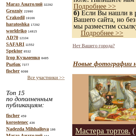
Магаз Анатолий
Подробнее >>
32292
Grozniy
б)
Если Вы нашли в р
22990
Crakodil
Вашего сайта, но без
19166
haratoshka
мы разместим ссылку
17292
worldriko
Подробнее >>
14815
AD70
12104
SAFARI
11552
Нет Вашего города?
Spektor
8532
Ігор Кузьменко
8485
Новые фотографии н
Рыбак
7377
fischer
6098
Все участники >>
Топ 15
по дополненным
публикациям:
fischer
459
korostenec
436
Nadezda Mihhailova
Мастера тортов.
(
186
Магаз Анатолий