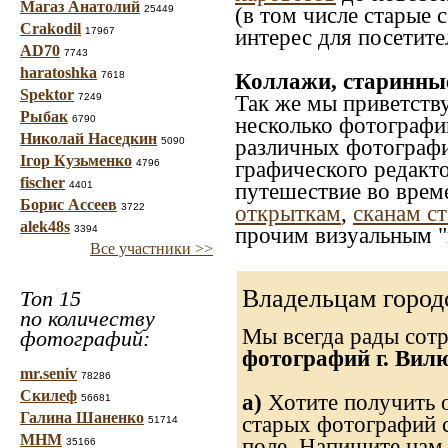
Магаз Анатолий
25449
(в том числе старые 
Crakodil
17967
интерес для посетите
AD70
7743
haratoshka
7618
Коллажи, старинны
Spektor
7249
Так же мы приветств
Рыбак
6790
несколько фотографи
Николай Наседкин
5090
различных фотографий
Ігор Кузьменко
4796
графического редакто
fischer
4401
путешествие во врем
Борис Ассеев
3722
открыткам
,
сканам с
alek48s
3394
прочим визуальным "
Все участники >>
Владельцам город
Топ 15
по количеству
Мы всегда рады сот
фотографий:
фотографий г. Вил
mr.seniv
78286
Скилеф
а)
Хотите получить о
56681
Галина Шаненко
старых фотографий с
51714
МНМ
поле. Напишите нам 
35166