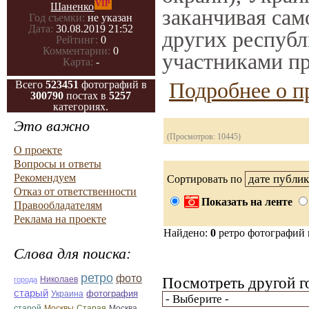
VIP
Шаненко
заканчивая само
Год съемки:
не указан
Дата:
30.08.2019 21:52
других республ
Рейтинг:
0
Комментарии:
0
участниками пр
Карта:
-
Подробнее о п
Всего
523451
фотографий в
300790
постах в
5257
категориях.
Это важно
(Просмотров: 10445)
О проекте
Вопросы и ответы
Рекомендуем
Сортировать по
Отказ от ответственности
Показать на ленте
Правообладателям
Реклама на проекте
Найдено:
0
ретро фотографий
Слова для поиска:
ретро
фото
Николаев
Посмотреть другой г
города
старый
фотография
Украина
Старая
Москва
старой
Москвы