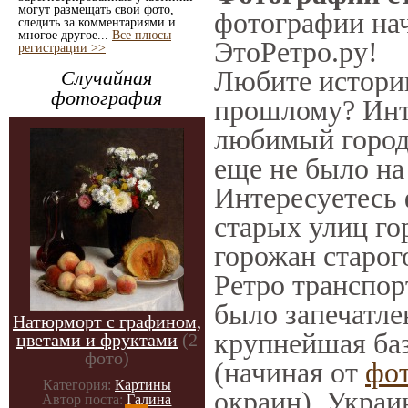
могут размещать свои фото,
фотографии нач
следить за комментариями и
многое другое...
Все плюсы
ЭтоРетро.ру!
регистрации >>
Любите историю
Случайная
фотография
прошлому? Инт
любимый город 
еще не было на
Интересуетесь
старых улиц го
горожан старог
Ретро транспорт
было запечатле
Натюрморт с графином,
крупнейшая баз
цветами и фруктами
(2
фото)
(начиная от
фо
Категория:
Картины
окраин), Украи
Автор поста:
Галина