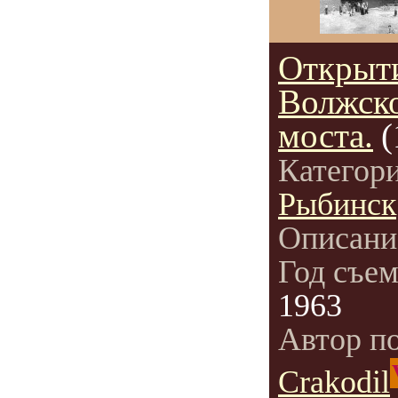
Открыт
Волжск
моста.
(
Категор
Рыбинск
Описани
Год съе
1963
Автор п
Crakodil