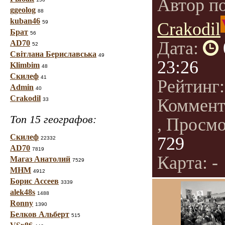
Автор п
ggeolog
88
kuban46
59
Crakodil
Брат
56
Дата:
AD70
52
Світлана Бериславська
49
23:26
Klimbim
48
Скилеф
41
Рейтинг
Admin
40
Crakodil
Коммент
33
Топ 15 географов:
, Просм
Скилеф
729
22332
AD70
7819
Карта: -
Магаз Анатолий
7529
МНМ
4912
Борис Ассеев
3339
alek48s
1488
Ronny
1390
Белков Альберт
515