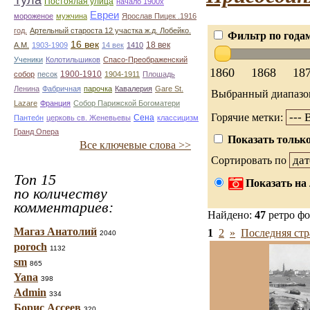
Тула
Постоялая улица
начало 1900х
Евреи
мороженое
мужчина
Ярослав Пицек .1916
год.
Артельный староста 12 участка ж.д. Лобейко.
Фильтр по года
16 век
18 век
А.М.
1903-1909
14 век
1410
Ученики
Колотильшиков
Спасо-Преображенский
1860
1868
18
1900-1910
собор
песок
1904-1911
Плошадь
Ленина
Фабричная
парочка
Кавалерия
Gare St.
Выбранный диапазо
Lazare
Франция
Собор Парижской Богоматери
Горячие метки:
Сена
Пантео́н
церковь св. Женевьевы
классицизм
Гранд Опера
Показать только
Все ключевые слова >>
Сортировать по
Топ 15
Показать на 
по количеству
комментариев:
Найдено:
47
ретро ф
Магаз Анатолий
1
2
»
Последняя стр
2040
poroch
1132
sm
865
Yana
398
Admin
334
Борис Ассеев
320