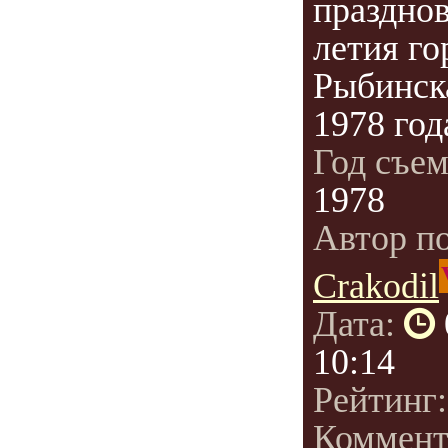
празднов
летия го
Рыбинск
1978 год
Год съе
1978
Автор п
Crakodil
Дата:
10:14
Рейтинг
Коммент