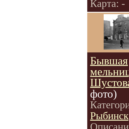
Карта: -
Бывшая
мельни
Шустов
фото)
Категор
Рыбинск
Описани