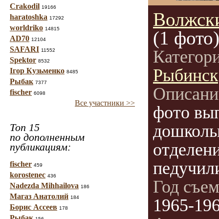
Crakodil
19166
Волжски
haratoshka
17292
worldriko
14815
(1 фото
AD70
12104
SAFARI
Категор
11552
Spektor
8532
Рыбинск
Ігор Кузьменко
8485
Рыбак
7377
Описани
fischer
6098
Все участники >>
фото вы
Топ 15
дошколь
по дополненным
отделен
публикациям:
педучил
fischer
459
korostenec
436
Год съе
Nadezda Mihhailova
186
Магаз Анатолий
184
1965-19
Борис Ассеев
178
Рыбак
156