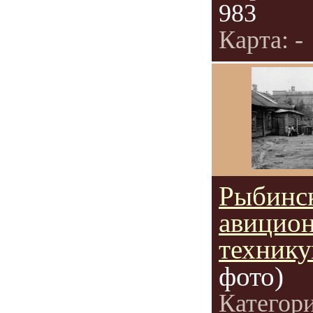
983
Карта: -
Рыбинс
авицио
техник
фото)
Категор