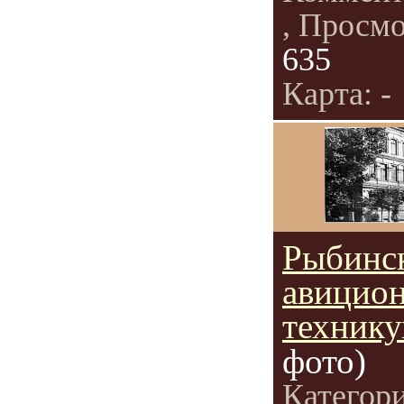
, Просм
635
Карта: -
Рыбинс
авицио
технику
фото)
Категор