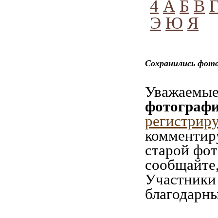
4
А
Б
В
Э
Ю
Я
Сохранились фото
Уважаемые 
фотографи
регистрир
комментиру
старой фот
сообщайте,
Участники 
благодарны