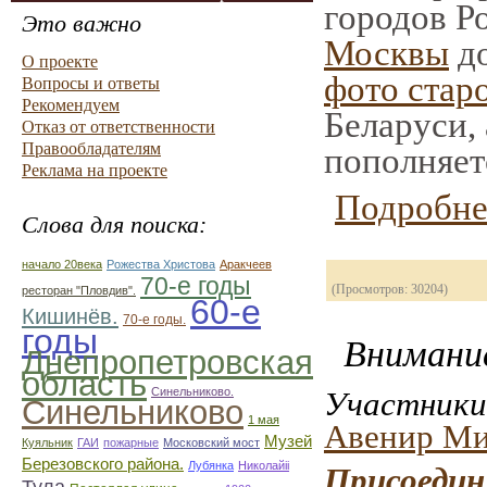
городов Р
Это важно
Москвы
до
О проекте
фото стар
Вопросы и ответы
Рекомендуем
Беларуси,
Отказ от ответственности
Правообладателям
пополняет
Реклама на проекте
Подробне
Слова для поиска:
начало 20века
Рожества Христова
Аракчеев
70-е годы
(Просмотров: 30204)
ресторан "Пловдив".
60-е
Кишинёв.
70-е годы.
годы
Внимание
Днепропетровская
область
Синельниково.
Участники 
Синельниково
1 мая
Авенир Ми
Музей
Куяльник
ГАИ
пожарные
Московский мост
Березовского района.
Лубянка
Николайii
Присоедин