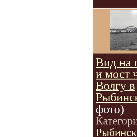
Вид на 
и мост 
Волгу в
Рыбинс
фото)
Категор
Рыбинск