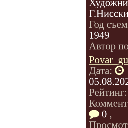
Художни
Г.Нисск
Год съе
1949
Автор п
Povar_gu
Дата:
05.08.20
Рейтинг
Коммент
0
,
Просмот