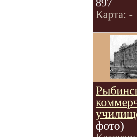
897
Карта: -
Рыбинс
коммерч
училищ
фото)