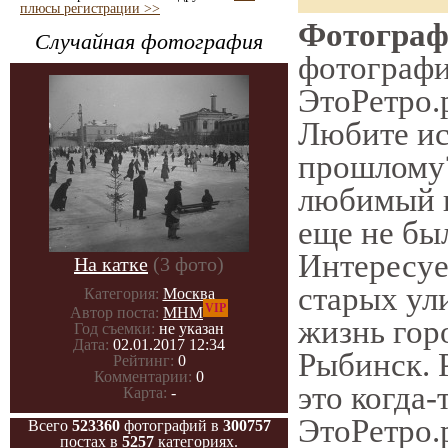
плюсы регистрации >>
Фотографи
Случайная фотография
фотографии
ЭтоРетро.
Любите ис
прошлому?
любимый г
еще не был
Интересу
На катке
(3 фото)
старых ул
Категория:
Москва
VIP
Автор поста:
МНМ
жизнь гор
Год съемки:
не указан
Дата:
02.01.2017 12:34
Рыбинск. 
Рейтинг:
0
Комментарии:
0
это когда-
Карта:
-
ЭтоРетро.
Всего
523360
фотографий в
300757
постах в
5257
категориях.