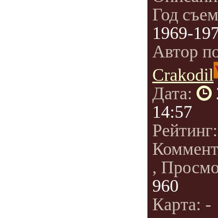
Год съе
1969-19
Автор п
Crakodil
Дата:
14:57
Рейтинг
Коммент
, Просм
960
Карта: -