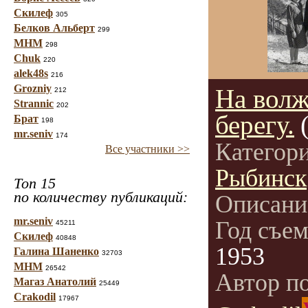
Скилеф
305
Белков Альберт
299
МНМ
298
Chuk
220
alek48s
216
Grozniy
На вол
212
Strannic
202
берегу.
Брат
198
mr.seniv
174
Категор
Все участники >>
Рыбинск
Топ 15
по количеству публикаций:
Описани
mr.seniv
Год съе
45211
Скилеф
40848
1953
Галина Шаненко
32703
МНМ
26542
Автор п
Магаз Анатолий
25449
Crakodil
17967