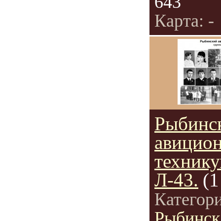
643
Карта: -
Рыбинс
авицио
технику
Л-43.
(1
Категор
Рыбинск