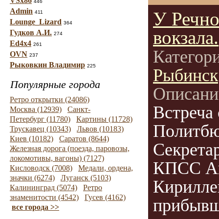
VSx86
446
Admin
У Речно
411
Lounge_Lizard
364
вокзала.
Гудков А.И.
274
Ed4x4
261
Категор
OVN
237
Рыковкин Владимир
225
Рыбинск
Популярные города
Описани
Ретро открытки (24086)
Встреча 
Москва (12939)
Санкт-
Петербург (11780)
Картины (11728)
Политбю
Трускавец (10343)
Львов (10183)
Киев (10182)
Саратов (8644)
Секрета
Железная дорога (поезда, паровозы,
локомотивы, вагоны) (7127)
КПСС А
Кисловодск (7008)
Медали, ордена,
значки (6274)
Луганск (5103)
Кирилле
Калининград (5074)
Ретро
знаменитости (4542)
Гусев (4162)
прибывш
все города >>