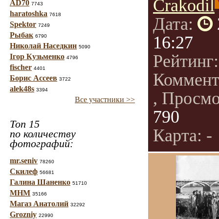
Crakodil
AD70
7743
haratoshka
7618
Дата:
Spektor
7249
Рыбак
16:27
6790
Николай Наседкин
5090
Рейтинг
Ігор Кузьменко
4796
fischer
4401
Коммент
Борис Ассеев
3722
alek48s
3394
, Просм
Все участники >>
790
Топ 15
Карта: -
по количеству
фотографий:
mr.seniv
78260
Скилеф
56681
Галина Шаненко
51710
МНМ
35166
Магаз Анатолий
32292
Grozniy
22990