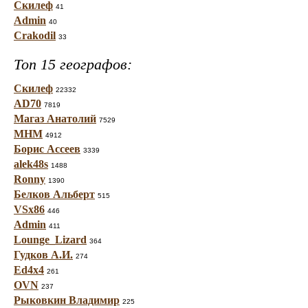
Скилеф
41
Admin
40
Crakodil
33
Топ 15 географов:
Скилеф
22332
AD70
7819
Магаз Анатолий
7529
МНМ
4912
Борис Ассеев
3339
alek48s
1488
Ronny
1390
Белков Альберт
515
VSx86
446
Admin
411
Lounge_Lizard
364
Гудков А.И.
274
Ed4x4
261
OVN
237
Рыковкин Владимир
225