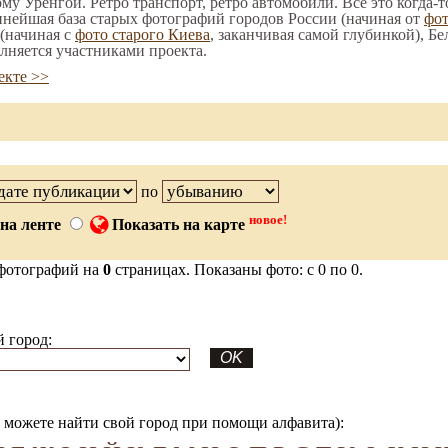
ому Уренгой. Ретро транспорт, ретро автомобили. Все это когда-
пнейшая база старых фотографий городов России (начиная от
фо
(начиная с
фото старого Киева
, заканчивая самой глубинкой), Бе
лняется участниками проекта.
екте >>
по
новое!
на ленте
Показать на карте
фотографий на
0
страницах. Показаны фото: с 0 по 0.
 город:
можете найти свой город при помощи алфавита):