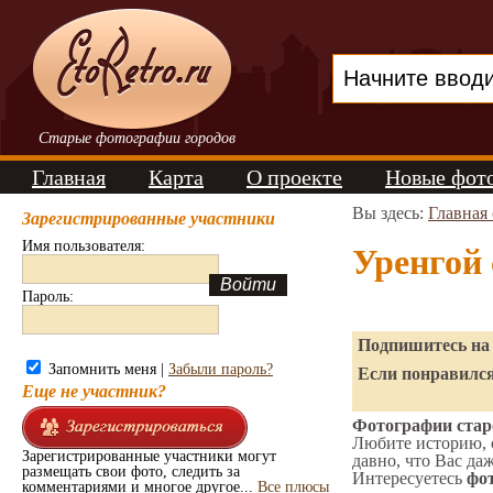
Старые фотографии городов
Главная
Карта
О проекте
Новые фот
Вы здесь:
Главная
Зарегистрированные участники
Имя пользователя:
Уренгой
Пароль:
Подпишитесь на 
Запомнить меня |
Забыли пароль?
Если понравился
Еще не участник?
Фотографии старо
Любите историю, 
Зарегистрированные участники могут
давно, что Вас да
размещать свои фото, следить за
Интересуетесь
фот
комментариями и многое другое...
Все плюсы