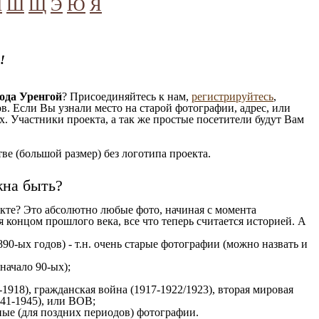
Ч
Ш
Щ
Э
Ю
Я
!
ода Уренгой
? Присоединяйтесь к нам,
регистрируйтесь
,
. Если Вы узнали место на старой фотографии, адрес, или
. Участники проекта, а так же простые посетители будут Вам
е (большой размер) без логотипа проекта.
жна быть?
кте? Это абсолютно любые фото, начиная c момента
 концом прошлого века, все что теперь считается историей. А
90-ых годов) - т.н. очень старые фотографии (можно назвать и
 начало 90-ых);
1918), гражданская война (1917-1922/1923), вторая мировая
941-1945), или ВОВ;
ые (для поздних периодов) фотографии.