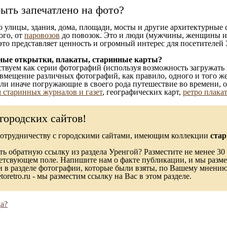
ыть запечатлено на фото?
то улицы, здания, дома, площади, мосты и другие архитектурные
ого, от
паровозов
до повозок. Это и люди (мужчины, женщины и д
это представляет ценность и огромный интерес для посетителей 
ные открытки, плакаты, старинные карты?
твуем как серии фотографий (используя возможность загружать 
вмещение различных фотографий, как правило, одного и того же
 или иначе погружающие в своего рода путешествие во времени, 
 старинных журналов и газет
, географических карт,
ретро плака
городских сайтов!
сотрудничеству с городскими сайтами, имеющим коллекции
стар
ь обратную ссылку из раздела Уренгой? Разместите не менее 30 
ветсвующем поле. Напишите нам о факте публикации, и мы разме
в разделе фотографии, которые были взяты, по Вашему мнению, 
toretro.ru - мы разместим ссылку на Вас в этом разделе.
а?