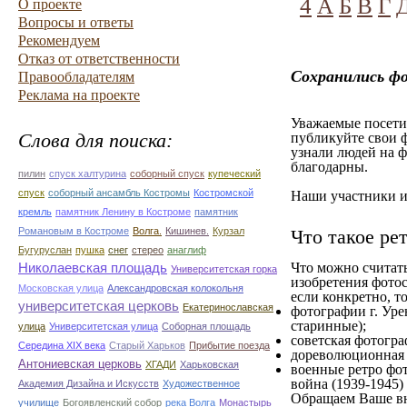
4
А
Б
В
Г
О проекте
Вопросы и ответы
Рекомендуем
Отказ от ответственности
Сохранились фо
Правообладателям
Реклама на проекте
Уважаемые посетит
Слова для поиска:
публикуйте свои ф
узнали людей на ф
благодарны.
пилин
спуск халтурина
соборный спуск
купеческий
спуск
соборный ансамбль Костромы
Костромской
Наши участники им
кремль
памятник Ленину в Костроме
памятник
Романовым в Костроме
Волга.
Кишинев.
Курзал
Что такое ре
Бугуруслан
пушка
снег
стерео
анаглиф
Николаевская площадь
Что можно считат
Университетская горка
изобретения фотос
Московская улица
Александровская колокольня
если конкретно, то
университетская церковь
Екатеринославская
фотографии г. Уре
старинные);
улица
Университетская улица
Соборная площадь
советская фотограф
Середина XIX века
Старый Харьков
Прибытие поезда
дореволюционная ф
Антониевская церковь
ХГАДИ
Харьковская
военные ретро фот
война (1939-1945)
Академия Дизайна и Искусств
Художественное
Обращаем Ваше вн
училище
Богоявленский собор
река Волга
Монастырь