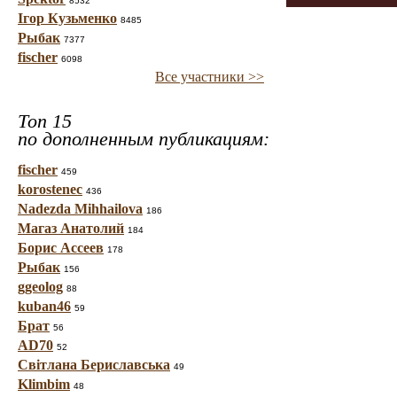
8532
Ігор Кузьменко
8485
Рыбак
7377
fischer
6098
Все участники >>
Топ 15
по дополненным публикациям:
fischer
459
korostenec
436
Nadezda Mihhailova
186
Магаз Анатолий
184
Борис Ассеев
178
Рыбак
156
ggeolog
88
kuban46
59
Брат
56
AD70
52
Світлана Бериславська
49
Klimbim
48