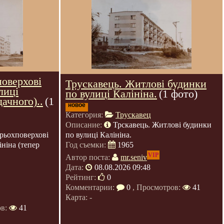
поверхові
Трускавець. Житлові будинки
лиці
по вулиці Калініна.
(1 фото)
ачного)..
(1
новое
Категория:
Трускавец
Описание:
Трскавець. Житлові будинки
по вулиці Калініна.
рьохповерхові
Год съемки:
1965
ніна (тепер
VIP
Автор поста:
mr.seniv
Дата:
08.08.2026 09:48
Рейтинг:
0
Комментарии:
0
, Просмотров:
41
Карта: -
ов:
41