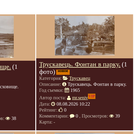
Трускавець. Фонтан в парку.
(1
ище.
(1
фото)
новое
Категория:
Трускавец
Описание:
Трускавець. Фонтан в парку.
осховище.
Год съемки:
1965
VIP
Автор поста:
mr.seniv
Дата:
08.08.2026 10:22
Рейтинг:
0
Комментарии:
0
, Просмотров:
39
ов:
38
Карта: -