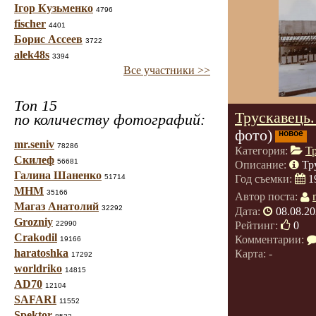
Ігор Кузьменко
4796
fischer
4401
Борис Ассеев
3722
alek48s
3394
Все участники >>
Топ 15
Трускавець.
по количеству фотографий:
фото)
новое
mr.seniv
78286
Категория:
Т
Скилеф
56681
Описание:
Тр
Галина Шаненко
51714
Год съемки:
1
МНМ
35166
Автор поста:
Магаз Анатолий
32292
Дата:
08.08.20
Grozniy
Рейтинг:
0
22990
Crakodil
Комментарии:
19166
haratoshka
Карта: -
17292
worldriko
14815
AD70
12104
SAFARI
11552
Spektor