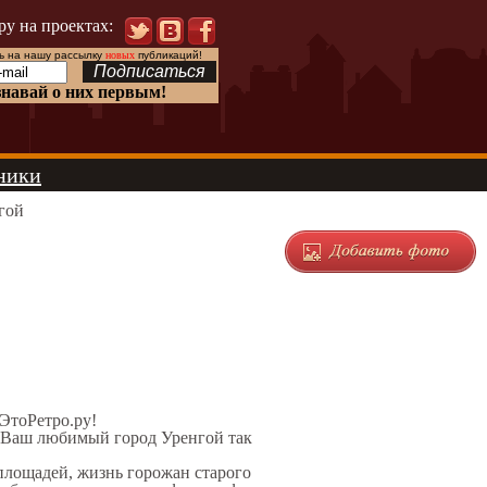
ру на проектах:
 на нашу рассылку
новых
публикаций!
знавай о них первым!
ники
гой
 ЭтоРетро.ру!
л Ваш любимый город Уренгой так
 площадей, жизнь горожан старого