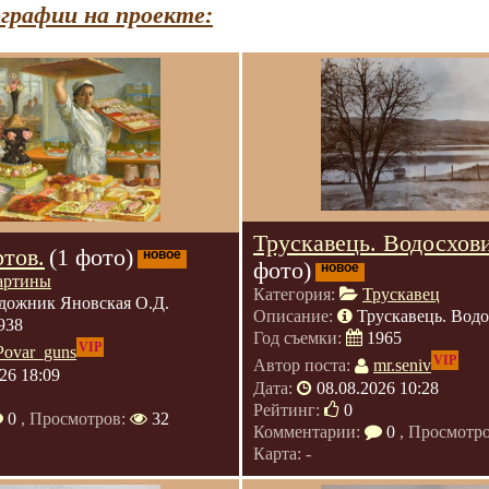
графии на проекте:
Трускавець. Водосхов
тов.
(1 фото)
новое
фото)
новое
артины
Категория:
Трускавец
дожник Яновская О.Д.
Описание:
Трускавець. Вод
938
Год съемки:
1965
VIP
Povar_guns
VIP
Автор поста:
mr.seniv
26 18:09
Дата:
08.08.2026 10:28
Рейтинг:
0
0
, Просмотров:
32
Комментарии:
0
, Просмотр
Карта: -