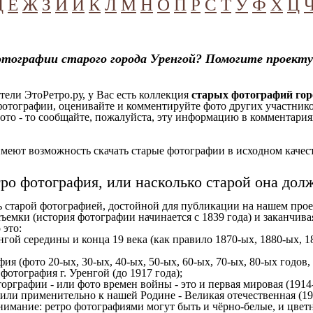
Д
Е
Ж
З
И
Й
К
Л
М
Н
О
П
Р
С
Т
У
Ф
Х
Ц
тографии старого города Уренгой? Помогите проекту
ели ЭтоРетро.ру, у Вас есть коллекция
старых фотографий гор
отографии, оценивайте и комментируйте фото других участников
ото - то сообщайте, пожалуйста, эту информацию в комментариях
еют возможность скачать старые фотографии в исходном качеств
тро фотография, или насколько старой она дол
ь старой фотографией, достойной для публикации на нашем прое
ъемки (история фотографии начинается с 1839 года) и заканчивая
 это:
нгой середины и конца 19 века (как правило 1870-ых, 1880-ых, 18
ия (фото 20-ых, 30-ых, 40-ых, 50-ых, 60-ых, 70-ых, 80-ых годов,
отография г. Уренгой (до 1917 года);
орграфии - или фото времен войны - это и первая мировая (1914-
 или применительно к нашей Родине - Великая отечественная (1
имание: ретро фотографиями могут быть и чёрно-белые, и цветн