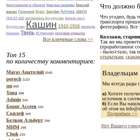
Что должно б
Картезианцев в г.Береза
Красные казармы
Бреский
Алупка
вокзал
Первомай
Букет
Зарубин
ЗВЕРИ
Что угодно, будь 
ГАЗ-67-420
автомобиль Бугуруслан
Кинель мост
Кашин
транспорта прошл
1910-1916
фотографии). Все 
Бугуруслан
минводы
Тверь
Калинин
Ю.Никулин
почтовая открытка
Коллажи, старин
Все ключевые слова >>
Так же мы приветс
(проработанное со
- было/стало, так
Топ 15
открыткам
,
сканам
по количеству комментариев:
Владельцам 
Магаз Анатолий
2040
poroch
1132
Мы всегда рады 
sm
865
Yana
а)
Хотите получит
398
источник в соот
Admin
334
б)
Если Вы нашли 
Борис Ассеев
320
об этом на info@e
Скилеф
Подробнее >>
305
Белков Альберт
299
Нет Вашего город
МНМ
298
Chuk
220