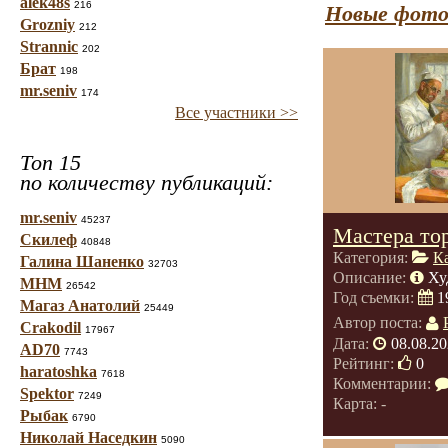
alek48s
216
Новые фото
Grozniy
212
Strannic
202
Брат
198
mr.seniv
174
Все участники >>
Топ 15
по количеству публикаций:
mr.seniv
45237
Мастера тор
Скилеф
40848
Категория:
К
Галина Шаненко
32703
Описание:
Ху
МНМ
26542
Год съемки:
1
Магаз Анатолий
25449
Автор поста:
Crakodil
17967
Дата:
08.08.20
AD70
7743
Рейтинг:
0
haratoshka
7618
Комментарии:
Spektor
7249
Карта: -
Рыбак
6790
Николай Наседкин
5090