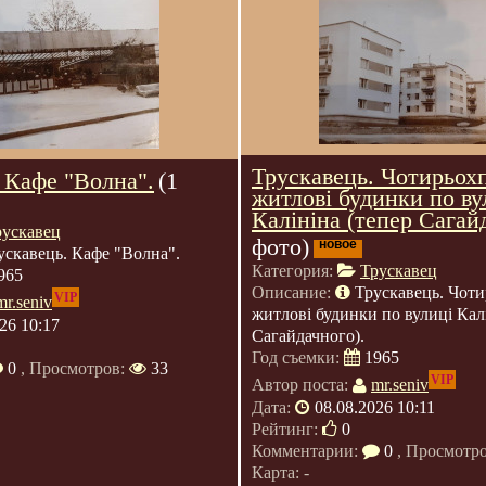
Трускавець. Чотирьох
 Кафе "Волна".
(1
житлові будинки по ву
Калініна (тепер Сагайд
рускавец
фото)
новое
ускавець. Кафе "Волна".
Категория:
Трускавец
965
Описание:
Трускавець. Чоти
VIP
mr.seniv
житлові будинки по вулиці Калі
26 10:17
Сагайдачного).
Год съемки:
1965
0
, Просмотров:
33
VIP
Автор поста:
mr.seniv
Дата:
08.08.2026 10:11
Рейтинг:
0
Комментарии:
0
, Просмотр
Карта: -