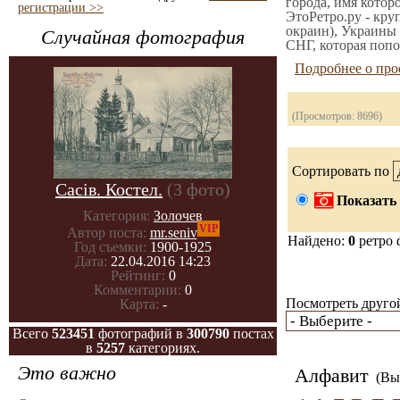
города, имя котор
регистрации >>
ЭтоРетро.ру - кру
окраин), Украины 
Случайная фотография
СНГ, которая попо
Подробнее о про
(Просмотров: 8696)
Сортировать по
Сасів. Костел.
(3 фото)
Показать 
Категория:
Золочев
VIP
Автор поста:
mr.seniv
Найдено:
0
ретро 
Год съемки:
1900-1925
Дата:
22.04.2016 14:23
Рейтинг:
0
Комментарии:
0
Посмотреть другой
Карта:
-
Всего
523451
фотографий в
300790
постах
в
5257
категориях.
Это важно
Алфавит
(Вы 