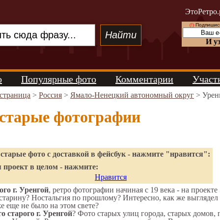
ЭтоРетро.
(!)
Подпишись
И у
о
Популярные фото
Комментарии
Участ
 страница
>
Россия
>
Ямало-Ненецкий автономный округ
> Урен
 старые фотографии
старые фото с доставкой в фейсбук - нажмите "нравится":
 проект в целом - нажмите:
Нравится
го г. Уренгой
, ретро фотографии начиная с 19 века - на проекте
старину? Ностальгия по прошлому? Интересно, как же выгляде
же еще не было на этом свете?
о старого г. Уренгой
? Фото старых улиц города, старых домов,