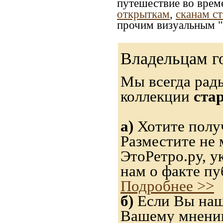
путешествие во врем
открыткам
,
сканам с
прочим визуальным "
Владельцам г
Мы всегда рад
коллекции
ста
а)
Хотите получ
Разместите не 
ЭтоРетро.ру, 
нам о факте пу
Подробнее >>
б)
Если Вы нашл
Вашему мнению,