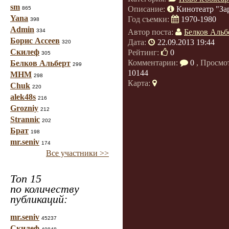
sm
Описание:
Кинотеатр "За
865
Yana
Год съемки:
1970-1980
398
Admin
334
Автор поста:
Белков Альб
Борис Ассеев
Дата:
22.09.2013 19:44
320
Скилеф
Рейтинг:
0
305
Комментарии:
0
, Просмо
Белков Альберт
299
10144
МНМ
298
Карта:
Chuk
220
alek48s
216
Grozniy
212
Strannic
202
Брат
198
mr.seniv
174
Все участники >>
Топ 15
по количеству
публикаций:
mr.seniv
45237
Скилеф