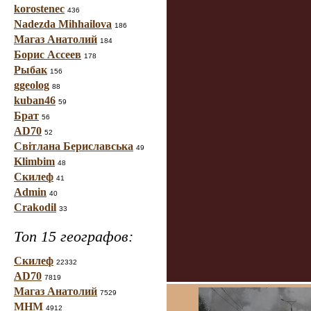
korostenec
436
Nadezda Mihhailova
186
Магаз Анатолий
184
Борис Ассеев
178
Рыбак
156
ggeolog
88
kuban46
59
Брат
56
AD70
52
Світлана Бериславська
49
Klimbim
48
Скилеф
41
Admin
40
Crakodil
33
Топ 15 географов:
Скилеф
22332
AD70
7819
Магаз Анатолий
7529
МНМ
4912