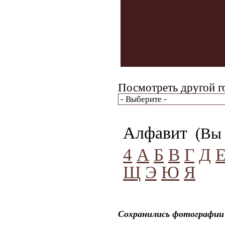
Посмотреть другой г
Алфавит
(Вы 
4
А
Б
В
Г
Д
Щ
Э
Ю
Я
Сохранились фотографии 