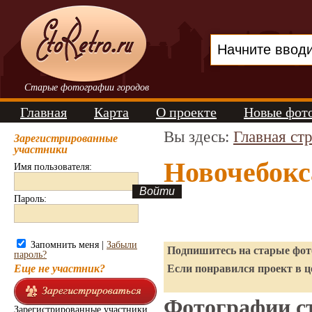
Старые фотографии городов
Главная
Карта
О проекте
Новые фот
Вы здесь:
Главная ст
Зарегистрированные
участники
Новочебокс
Имя пользователя:
Пароль:
Запомнить меня |
Забыли
Подпишитесь на старые фото
пароль?
Еще не участник?
Если понравился проект в ц
Фотографии ст
Зарегистрированные участники