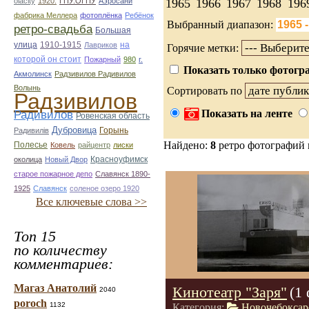
1965
1966
1967
1968
196
olacity
1920.
ГПУ.ОГПУ
Аэросани
фабрика Меллера
фотоплёнка
Ребёнок
Выбранный диапазон:
ретро-свадьба
Большая
улица
1910-1915
на
Лавриков
Горячие метки:
которой он стоит
Пожарный
980
г.
Показать только фотогра
Акмолинск
Радзивилов Радивилов
Волынь
Сортировать по
Радзивилов
Показать на ленте
Радивилов
Ровенская область
Дубровица
Горынь
Радивилiв
Найдено:
8
ретро фотографий
Полесье
Ковель
райцентр
лиски
Красноуфимск
околица
Новый Двор
старое пожарное депо
Славянск 1890-
1925
Славянск
соленое озеро 1920
Все ключевые слова >>
Топ 15
по количеству
комментариев:
Магаз Анатолий
Кинотеатр "Заря"
(1
2040
poroch
1132
Категория:
Новочебоксар