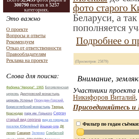
300790
постах в
5257
фото старого К
категориях.
Беларуси, а та
Это важно
пополняется уч
О проекте
Вопросы и ответы
Подробнее о п
Рекомендуем
Отказ от ответственности
Правообладателям
Реклама на проекте
(Просмотров: 25879)
Слова для поиска:
Внимание, земляк
Фабрика "Аврора". 1965
Богоявленская
Участники проекта и
церковь
Дмитровский монастырь
Никифоров Виталий
церковь Успенья
Прокудин-Горский.
Присоединяйтесь и 
Борисоглебский монастырь
Тверца.
Сергач
Краснодар
парк им. Горького
старый вид сергача
вид из города на
Фильтр по годам съёмки
поселок Юбилейный
йошкар-ола
ДК
ленин
Савария
Зеленко
Сомбатхей