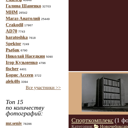
40848
Галина Шаненко
32703
МНМ
26542
Магаз Анатолий
25449
Crakodil
17967
AD70
7743
haratoshka
7618
Spektor
7249
Рыбак
6790
Николай Наседкин
5090
Ігор Кузьменко
4796
fischer
4401
Борис Ассеев
3722
alek48s
3394
Все участники >>
Топ 15
по количеству
фотографий:
Спорткомплекс
(1 ф
mr.seniv
78286
Категория:
Новочебоксар