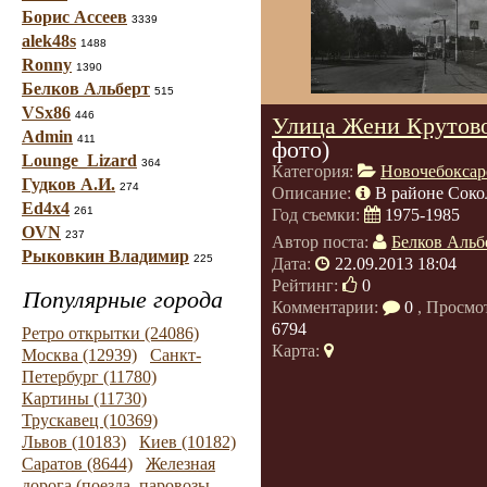
Борис Ассеев
3339
alek48s
1488
Ronny
1390
Белков Альберт
515
VSx86
446
Улица Жени Крутов
Admin
411
фото)
Lounge_Lizard
364
Категория:
Новочебоксар
Гудков А.И.
274
Описание:
В районе Соко
Ed4x4
261
Год съемки:
1975-1985
OVN
237
Автор поста:
Белков Альб
Рыковкин Владимир
225
Дата:
22.09.2013 18:04
Рейтинг:
0
Популярные города
Комментарии:
0
, Просмо
6794
Ретро открытки (24086)
Карта:
Москва (12939)
Санкт-
Петербург (11780)
Картины (11730)
Трускавец (10369)
Львов (10183)
Киев (10182)
Саратов (8644)
Железная
дорога (поезда, паровозы,