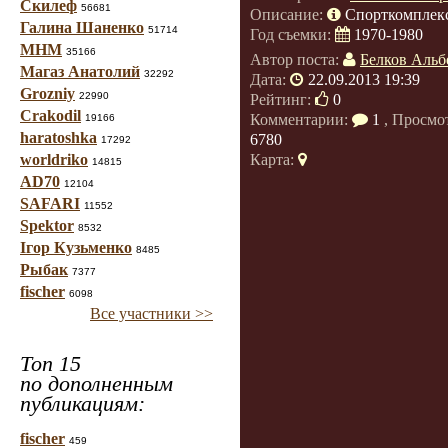
Скилеф
56681
Описание:
Спорткомплек
Галина Шаненко
51714
Год съемки:
1970-1980
МНМ
35166
Автор поста:
Белков Альб
Магаз Анатолий
32292
Дата:
22.09.2013 19:39
Grozniy
22990
Рейтинг:
0
Crakodil
Комментарии:
1
, Просмо
19166
haratoshka
6780
17292
worldriko
Карта:
14815
AD70
12104
SAFARI
11552
Spektor
8532
Ігор Кузьменко
8485
Рыбак
7377
fischer
6098
Все участники >>
Топ 15
по дополненным
публикациям:
fischer
459