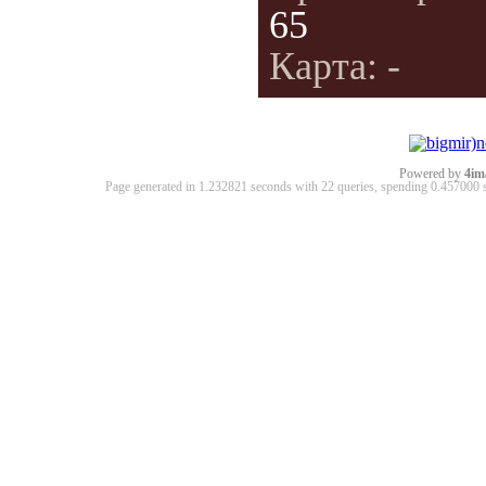
65
Карта: -
Powered by
4im
Page generated in 1.232821 seconds with 22 queries, spending 0.45700