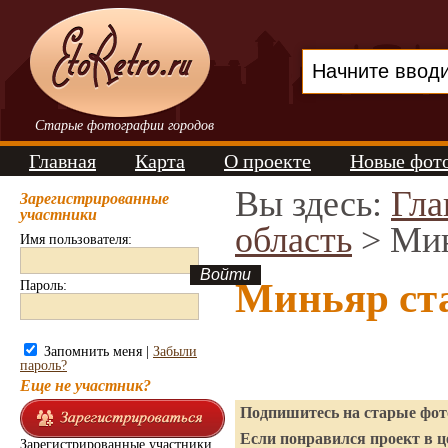
Старые фотографии городов
Главная
Карта
О проекте
Новые фот
Вы здесь:
Гла
Зарегистрированные
участники
область
> Ми
Имя пользователя:
Миньяр ст
Пароль:
Запомнить меня |
Забыли
пароль?
Еще не участник?
Подпишитесь на старые фото
Если понравился проект в ц
Зарегистрированные участники