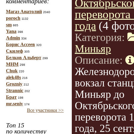
Октябрьско
комментариев:
переворота
Магаз Анатолий
2040
poroch
1132
года
(4 фот
sm
865
Yana
398
Категория:
Admin
334
Борис Ассеев
Миньяр
320
Скилеф
305
Описание:
Белков Альберт
299
МНМ
298
Железнодор
Chuk
220
alek48s
216
вокзал стан
Grozniy
212
Strannic
Миньяр до
202
Брат
198
Октябрьског
mr.seniv
174
Все участники >>
переворота 
Топ 15
года, 25 сен
по количеству