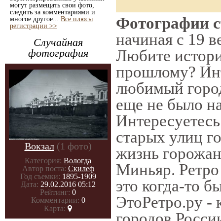
могут размещать свои фото,
следить за комментариями и
Фотографии с
многое другое...
Все плюсы
регистрации >>
начиная с 19 в
Случайная
Любите истори
фотография
прошлому? Инт
любимый город
еще не было на
Интересуетес
старых улиц г
Вокзал
(1 фото)
жизнь горожан
Категория:
Вологда
Миньяр. Ретро 
Автор поста:
Скилеф
Год съемки:
1895-1909
это когда-то б
Дата:
29.02.2016 05:12
Рейтинг:
0
ЭтоРетро.ру -
Комментарии:
0
Карта:
городов Росси