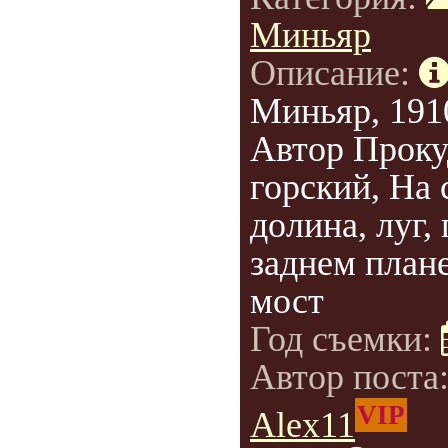
Миньяр
Описание:
Миньяр, 1910
Автор Проку
горский, На
долина, луг, 
заднем план
мост
Год съемки:
Автор поста
VIP
Alex11