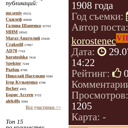
публикаций:
1908 года
mr.seniv
Год съемки:
45211
Скилеф
40848
Автор поста
Галина Шаненко
32703
МНМ
26542
VI
korostenec
Магаз Анатолий
25449
Crakodil
17967
Дата:
29.0
AD70
7743
haratoshka
7618
14:22
Spektor
7249
Рыбак
Рейтинг:
6790
Николай Наседкин
5090
Комментари
Ігор Кузьменко
4796
fischer
4401
Просмотров
Борис Ассеев
3722
alek48s
3394
1205
Все участники >>
Карта: -
Топ 15
по количеству