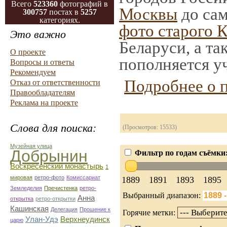
Всего
523360
фотографий в
Москвы
до сам
300757
постах в
5257
категориях.
фото старого 
Это важно
Беларуси, а та
О проекте
пополняется у
Вопросы и ответы
Рекомендуем
Подробнее о 
Отказ от ответственности
Правообладателям
Реклама на проекте
Слова для поиска:
(Просмотров: 15533)
Музейная улица
Добрынин
Фильтр по годам съёмки
Воскресенский монастырь
1
мировая
ретро-фото
Комиссариат
1889
1891
1893
1895
Земледелия
Пречистенка
ретро-
Выбранный диапазон:
Анна
открытка
ретро-открытки
Кашинская
Делегация
Прошение к
Горячие метки:
Улан-Удэ
Верхнеудинск
царю