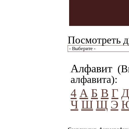
Посмотреть д
Алфавит
(Вы
алфавита):
4
А
Б
В
Г
Ч
Ш
Щ
Э