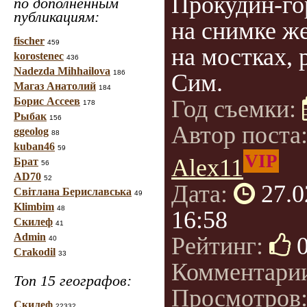
Прокудин-го
по дополненным
публикациям:
на снимке ж
fischer
459
на мостках, 
korostenec
436
Nadezda Mihhailova
186
Сим.
Магаз Анатолий
184
Борис Ассеев
Год съемки:
178
Рыбак
156
Автор поста
ggeolog
88
kuban46
59
VIP
Alex11
Брат
56
AD70
52
Дата:
27.0
Світлана Бериславська
49
Klimbim
48
16:58
Скилеф
41
Admin
Рейтинг:
40
Crakodil
33
Комментари
Топ 15 географов:
Просмотров
Скилеф
22332