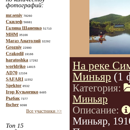
фотографий:
mr.seniv
78260
Скилеф
56681
Галина Шаненко
51710
МНМ
35166
Магаз Анатолий
32292
Grozniy
22990
Crakodil
19166
haratoshka
17292
На реке Си
worldriko
14815
AD70
Миньяр
(1 
12104
SAFARI
11552
Категория:
Spektor
8532
Ігор Кузьменко
8485
Миньяр
Рыбак
7377
fischer
6098
Описание:
Все участники >>
Миньяр, 191
Топ 15