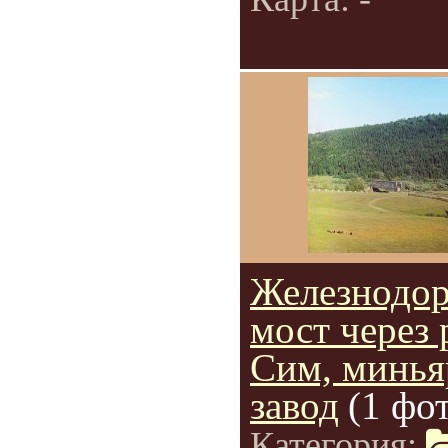
Железнодо
мост через 
Сим, минья
завод
(1 фо
Категория: