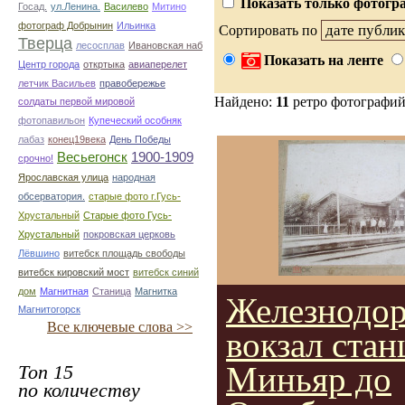
Показать только фотогра
Госад.
ул.Ленина.
Василево
Митино
фотограф Добрынин
Ильинка
Сортировать по
Тверца
лесосплав
Ивановская наб
Показать на ленте
Центр города
откртыка
авиаперелет
летчик Васильев
правобережье
Найдено:
11
ретро фотографи
солдаты первой мировой
фотопавильон
Купеческий особняк
лабаз
конец19века
День Победы
Весьегонск
1900-1909
срочно!
Ярославская улица
народная
обсерватория.
старые фото г.Гусь-
Хрустальный
Старые фото Гусь-
Хрустальный
покровская церковь
Лёвшино
витебск площадь свободы
витебск кировский мост
витебск синий
дом
Магнитная
Станица
Магнитка
Железнодо
Магнитогорск
Все ключевые слова >>
вокзал стан
Миньяр до
Топ 15
по количеству