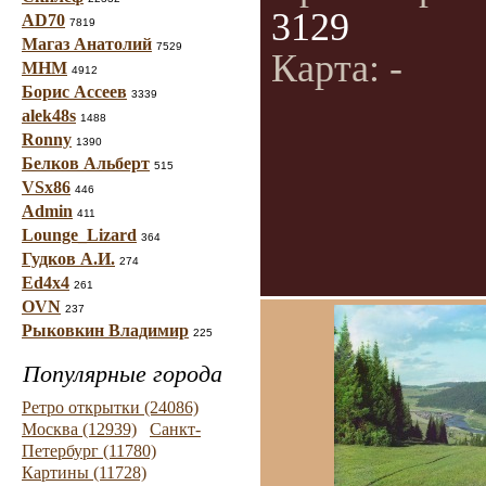
3129
AD70
7819
Магаз Анатолий
7529
Карта: -
МНМ
4912
Борис Ассеев
3339
alek48s
1488
Ronny
1390
Белков Альберт
515
VSx86
446
Admin
411
Lounge_Lizard
364
Гудков А.И.
274
Ed4x4
261
OVN
237
Рыковкин Владимир
225
Популярные города
Ретро открытки (24086)
Москва (12939)
Санкт-
Петербург (11780)
Картины (11728)