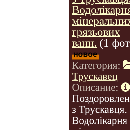
Водолікарн
мінеральни
грязьових
ванн.
(1 фот
новое
Категория:
Трускавец
Описание:
Поздоровлен
з Трускавця.
Водолікарня