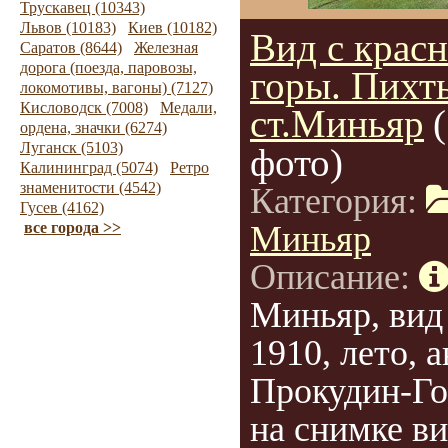
Трускавец (10343)
Львов (10183)
Киев (10182)
Вид с крас
Саратов (8644)
Железная
дорога (поезда, паровозы,
горы. Пихт
локомотивы, вагоны) (7127)
Кисловодск (7008)
Медали,
ст.Миньяр
ордена, значки (6274)
Луганск (5103)
фото)
Калининград (5074)
Ретро
знаменитости (4542)
Категория:
Гусев (4162)
все города >>
Миньяр
Описание:
Миньяр, вид 
1910, лето, 
Прокудин-Го
на снимке ви