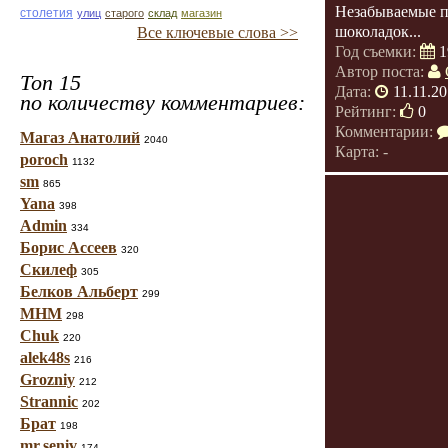
Незабываемые п
столетия
улиц
старого
склад
магазин
шоколадок...
Все ключевые слова >>
Год съемки:
1
Автор поста:
Топ 15
Дата:
11.11.20
по количеству комментариев:
Рейтинг:
0
Комментарии:
Магаз Анатолий
2040
Карта: -
poroch
1132
sm
865
Yana
398
Admin
334
Борис Ассеев
320
Скилеф
305
Белков Альберт
299
МНМ
298
Chuk
220
alek48s
216
Grozniy
212
Strannic
202
Брат
198
mr.seniv
174