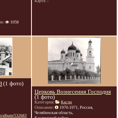
Карта: -
ов:
1058
8
(1 фото)
Церковь Вознесения Господня
(1 фото)
Категория:
Касли
Описание:
1970-1971, Россия,
Челябинская область,
grup/album/532683
Каслинский район,