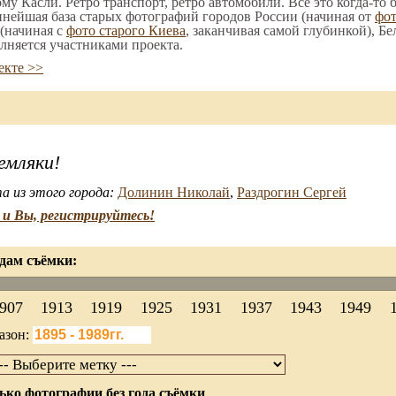
ому Касли. Ретро транспорт, ретро автомобили. Все это когда-то
пнейшая база старых фотографий городов России (начиная от
фо
(начиная с
фото старого Киева
, заканчивая самой глубинкой), Бе
лняется участниками проекта.
екте >>
емляки!
а из этого города:
Долинин Николай
,
Раздрогин Сергей
и Вы, регистрируйтесь!
дам съёмки:
907
1913
1919
1925
1931
1937
1943
1949
азон:
ько фотографии без года съёмки