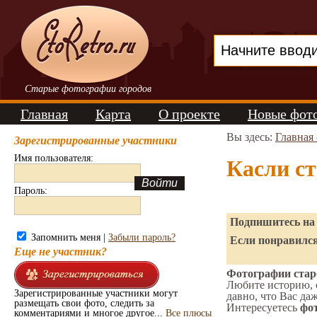
Старые фотографии городов
Главная
Карта
О проекте
Новые фот
Вы здесь:
Главная
Зарегистрированные участники
Имя пользователя:
Касли с
Пароль:
Подпишитесь на 
Запомнить меня |
Забыли пароль?
Если понравился
Еще не участник?
Фотографии старо
Любите историю, 
Зарегистрированные участники могут
давно, что Вас да
размещать свои фото, следить за
Интересуетесь
фот
комментариями и многое другое...
Все плюсы