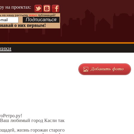
ру на проектах:
 на нашу рассылку
новых
публикаций!
знавай о них первым!
ники
тоРетро.ру!
л Ваш любимый город Касли так
лощадей, жизнь горожан старого