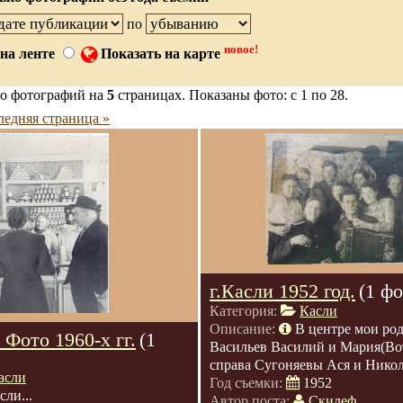
по
новое!
на ленте
Показать на карте
о фотографий на
5
страницах. Показаны фото: с 1 по 28.
ледняя страница »
г.Касли 1952 год.
(1 фо
Категория:
Касли
Описание:
В центре мои ро
 Фото 1960-х гг.
(1
Васильев Василий и Мария(Во
справа Сугоняевы Ася и Нико
асли
Год съемки:
1952
сли...
Автор поста:
Скилеф