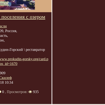
 поселения с озером
асли
09, Россия,
асть,
он,
удин-Горский \ реставратор
/www.prokudin-gorsky.org/card.p
os_id=1670
909
Скилеф
018 10:34
0
, Просмотров:
935