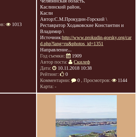
Челябинская область,
Каслинский район,
Касли
Автор:С.М.Прокудин-Горский \
ов:
1013
Реставратор Ходаковские Константин и
Владимир \
Источник:
http://www.prokudin-gorsky.org/car
d.php?lang=ru&photos_id=1351
Направление...
Год съемки:
1909
Автор поста:
Скилеф
Дата:
10.11.2018 10:38
Рейтинг:
0
Комментарии:
0
, Просмотров:
1144
Карта: -