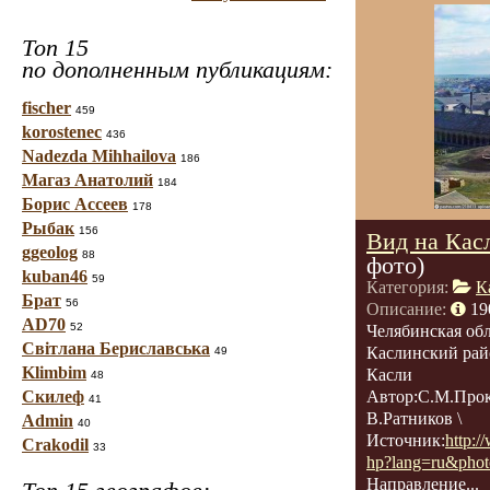
Топ 15
по дополненным публикациям:
fischer
459
korostenec
436
Nadezda Mihhailova
186
Магаз Анатолий
184
Борис Ассеев
178
Рыбак
156
Вид на Кас
ggeolog
88
фото)
kuban46
59
Категория:
К
Брат
56
Описание:
19
AD70
52
Челябинская обл
Світлана Бериславська
Каслинский рай
49
Klimbim
Касли
48
Скилеф
Автор:С.М.Прок
41
В.Ратников \
Admin
40
Источник:
http:/
Crakodil
33
hp?lang=ru&phot
Направление...