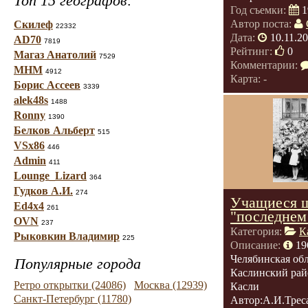
Топ 15 географов:
Год съемки:
1
Автор поста:
Скилеф
22332
Дата:
10.11.2
AD70
7819
Рейтинг:
0
Магаз Анатолий
7529
Комментарии:
МНМ
4912
Карта: -
Борис Ассеев
3339
alek48s
1488
Ronny
1390
Белков Альберт
515
VSx86
446
Admin
411
Lounge_Lizard
364
Гудков А.И.
274
Учащиеся 
Ed4x4
261
"последнем
OVN
237
Категория:
К
Рыковкин Владимир
225
Описание:
19
Челябинская обл
Популярные города
Каслинский рай
Ретро открытки (24086)
Москва (12939)
Касли
Санкт-Петербург (11780)
Автор:А.И.Трес