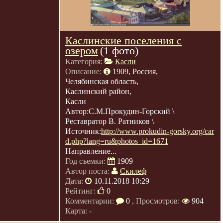
Каслинские поселения с
озером
(1 фото)
Категория:
Касли
Описание:
1909, Россия,
Челябинская область,
Каслинский район,
Касли
Автор:С.М.Прокудин-Горский \
Реставратор В. Ратников \
Источник:
http://www.prokudin-gorsky.org/car
d.php?lang=ru&photos_id=1671
Направление...
Год съемки:
1909
Автор поста:
Скилеф
Дата:
10.11.2018 10:29
Рейтинг:
0
Комментарии:
0
, Просмотров:
904
Карта: -