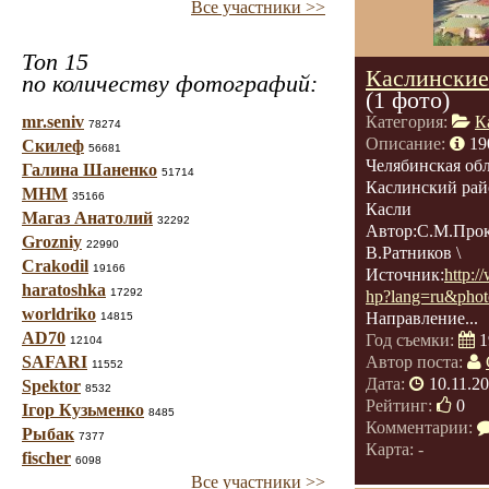
Все участники >>
Топ 15
Каслинские
по количеству фотографий:
(1 фото)
mr.seniv
Категория:
К
78274
Описание:
19
Скилеф
56681
Челябинская обл
Галина Шаненко
51714
Каслинский рай
МНМ
35166
Касли
Магаз Анатолий
32292
Автор:С.М.Прок
Grozniy
22990
В.Ратников \
Crakodil
19166
Источник:
http:/
haratoshka
17292
hp?lang=ru&phot
worldriko
Направление...
14815
AD70
Год съемки:
1
12104
SAFARI
Автор поста:
11552
Дата:
10.11.2
Spektor
8532
Рейтинг:
0
Ігор Кузьменко
8485
Комментарии:
Рыбак
7377
Карта: -
fischer
6098
Все участники >>