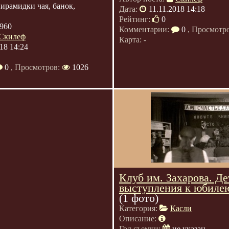
ирамидки чая, банок,
Дата:
11.11.2018 14:18
Рейтинг:
0
960
Комментарии:
0
, Просмотр
Скилеф
Карта: -
18 14:24
0
, Просмотров:
1026
Клуб им. Захарова. Де
выступления к юбилею
(1 фото)
Категория:
Касли
Описание:
Год съемки:
не указан