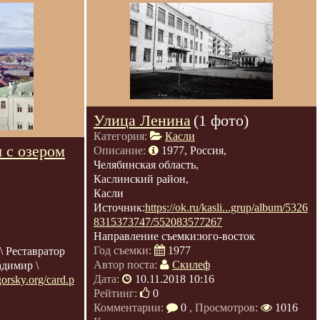
Улица Ленина
(1 фото)
Категория:
Касли
 с озером
Описание:
1977, Россия,
Челябинская область,
Каслинский район,
Касли
Источник:
https://ok.ru/kasli...grup/album/5326
8315373747/552083577267
Направление съемки:юго-восток
Год съемки:
1977
 Реставратор
Автор поста:
Скилеф
адимир \
Дата:
10.11.2018 10:16
orsky.org/card.p
Рейтинг:
0
Комментарии:
0
, Просмотров:
1016