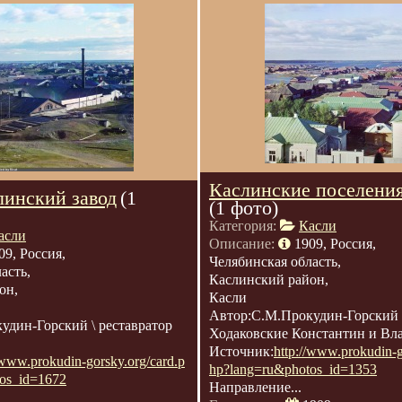
Каслинские поселения
линский завод
(1
(1 фото)
Категория:
Касли
асли
Описание:
1909, Россия,
09, Россия,
Челябинская область,
асть,
Каслинский район,
он,
Касли
Автор:С.М.Прокудин-Горский \
удин-Горский \ реставратор
Ходаковские Константин и Вл
Источник:
http://www.prokudin-g
/www.prokudin-gorsky.org/card.p
hp?lang=ru&photos_id=1353
os_id=1672
Направление...