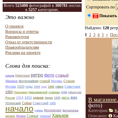
Всего
523400
фотографий в
300781
постах
Сортировать по
в
5257
категориях.
Показать 
Это важно
О проекте
Найдено:
120
ретр
Вопросы и ответы
1
2
3
4
5
»
Пос
Рекомендуем
Отказ от ответственности
Правообладателям
Реклама на проекте
Слова для поиска:
ретро
фото
старый
Николаев
города
фотография
Украина
Старая
старой
Москвы
Москва
1920
годы
сквер
1934
году
1940
Советская
1950
дом
Панорама
Николаевской
стороны
общества
вид
1914
1915
здание
Россия
биржи
1928
часть
В магазине.
Собор
Успенский
Советский
1885
фото)
начало
Категория:
К
улицы
Московская
фотоателье
Харьков
Описание:
Ка
Старые
начала
Ленина
трамвай