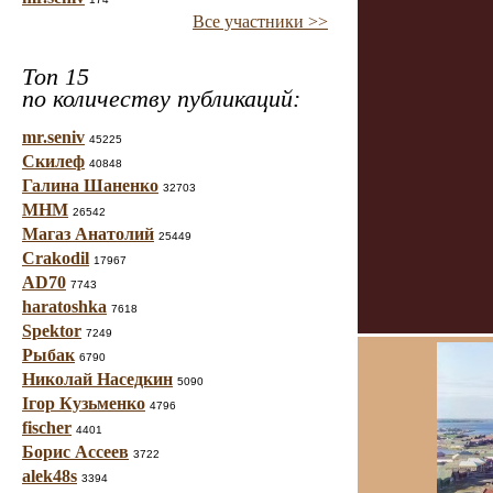
Все участники >>
Топ 15
по количеству публикаций:
mr.seniv
45225
Скилеф
40848
Галина Шаненко
32703
МНМ
26542
Магаз Анатолий
25449
Crakodil
17967
AD70
7743
haratoshka
7618
Spektor
7249
Рыбак
6790
Николай Наседкин
5090
Ігор Кузьменко
4796
fischer
4401
Борис Ассеев
3722
alek48s
3394