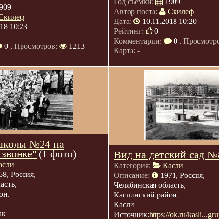
Год съемки:
1909
909
Автор поста:
Скилеф
Скилеф
Дата:
10.11.2018 10:20
018 10:23
Рейтинг:
0
Комментарии:
0
, Просмотр
0
, Просмотров:
1213
Карта: -
школы №24 на
 звонке"
(1 фото)
Вид на детский сад №
асли
Категория:
Касли
68, Россия,
Описание:
1971, Россия,
асть,
Челябинская область,
он,
Каслинский район,
Касли
ак
Источник:
https://ok.ru/kasli...