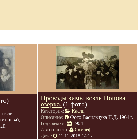
Проводы зимы возле Попова
то)
озерка.
(1 фото)
Категория:
Касли
дители
Описание:
Фото Васильчука Н.Д. 1964 г.
тинцева),
Год съемки:
1964
лай
Автор поста:
Скилеф
Дата:
11.11.2018 14:12