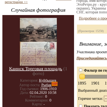
города, имя котор
регистрации >>
ЭтоРетро.ру - кру
окраин), Украины 
Случайная фотография
СНГ, которая попо
Подробнее о про
(Просмотров: 15258)
Внимание, з
Участники проект
Присоединяйтесь 
Каинск Торговая площадь
(1
Фильтр по го
фото)
Категория:
Куйбышев
1895
1901
1
VIP
Автор поста:
Рыбак
Год съемки:
1906-1910
Выбранный диап
Дата:
02.04.2020 10:58
Рейтинг:
0
Горячие метки:
Комментарии:
0
Карта:
-
Показать тол