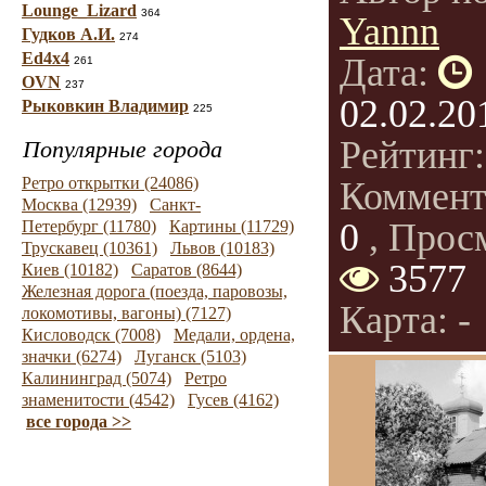
Lounge_Lizard
364
Yannn
Гудков А.И.
274
Ed4x4
Дата:
261
OVN
237
02.02.20
Рыковкин Владимир
225
Рейтинг
Популярные города
Ретро открытки (24086)
Коммент
Москва (12939)
Санкт-
0
, Прос
Петербург (11780)
Картины (11729)
Трускавец (10361)
Львов (10183)
3577
Киев (10182)
Саратов (8644)
Железная дорога (поезда, паровозы,
Карта: -
локомотивы, вагоны) (7127)
Кисловодск (7008)
Медали, ордена,
значки (6274)
Луганск (5103)
Калининград (5074)
Ретро
знаменитости (4542)
Гусев (4162)
все города >>