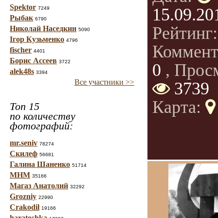
Spektor
15.09.20
7249
Рыбак
6790
Рейтинг
Николай Наседкин
5090
Ігор Кузьменко
4796
Коммент
fischer
4401
Борис Ассеев
3722
0
, Прос
alek48s
3394
Все участники >>
3739
Карта:
Топ 15
по количеству
фотографий:
mr.seniv
78274
Скилеф
56681
Галина Шаненко
51714
МНМ
35166
Магаз Анатолий
32292
Grozniy
22990
Crakodil
19166
haratoshka