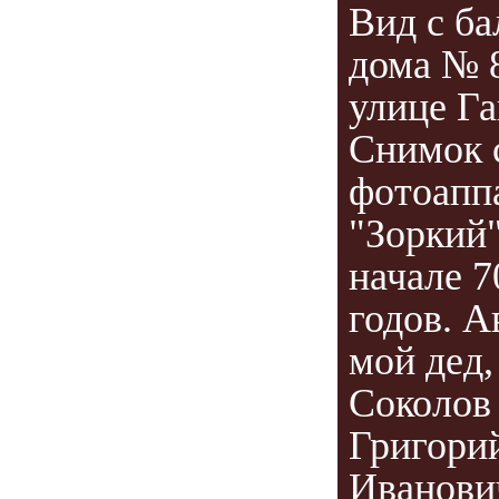
Вид с ба
дома № 
улице Га
Снимок 
фотоапп
"Зоркий"
начале 7
годов. А
мой дед,
Соколов
Григори
Иванови