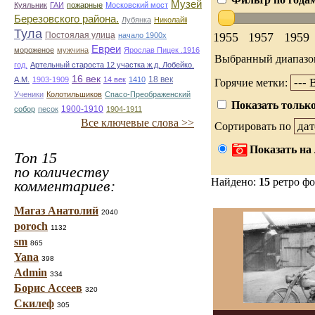
Музей
Куяльник
ГАИ
пожарные
Московский мост
Березовского района.
Лубянка
Николайii
Тула
1955
1957
1959
Постоялая улица
начало 1900х
Евреи
мороженое
мужчина
Ярослав Пицек .1916
Выбранный диапазо
год.
Артельный староста 12 участка ж.д. Лобейко.
16 век
18 век
А.М.
1903-1909
14 век
1410
Горячие метки:
Ученики
Колотильшиков
Спасо-Преображенский
Показать только
1900-1910
собор
песок
1904-1911
Все ключевые слова >>
Сортировать по
Показать на 
Топ 15
по количеству
Найдено:
15
ретро ф
комментариев:
Магаз Анатолий
2040
poroch
1132
sm
865
Yana
398
Admin
334
Борис Ассеев
320
Скилеф
305