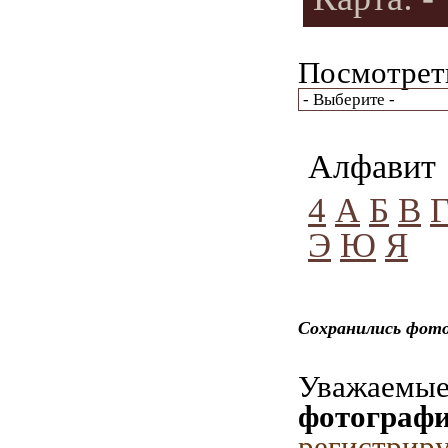
Посмотреть
Алфавит
4
А
Б
В
Э
Ю
Я
Сохранились фото
Уважаемые 
фотографи
регистрир