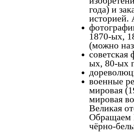
изобретени
года) и за
историей. 
фотографии
1870-ых, 1
(можно наз
советская 
ых, 80-ых 
дореволюци
военные ре
мировая (1
мировая во
Великая от
Обращаем 
чёрно-белы