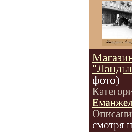
Магази
"Ланды
фото)
Категор
Еманжел
Описани
смотря н