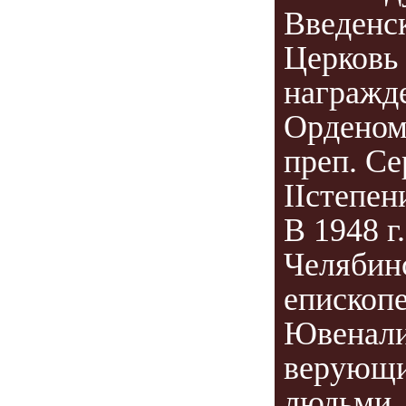
Введенс
Церковь
награжд
Орденом
преп. Се
IIстепен
В 1948 г
Челябин
епископ
Ювенал
верующ
людьми..