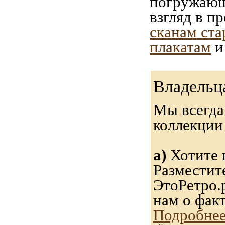
погружающ
взгляд в п
сканам ста
плакатам
и
Владельц
Мы всегда
коллекци
а)
Хотите 
Разместит
ЭтоРетро.
нам о фак
Подробнее