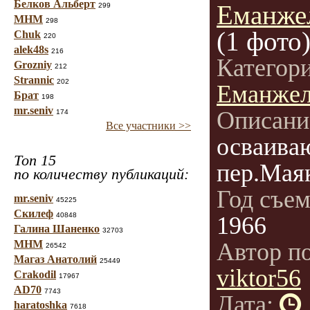
Белков Альберт
Еманже
299
МНМ
298
(1 фото
Chuk
220
alek48s
216
Категор
Grozniy
212
Strannic
202
Еманжел
Брат
198
mr.seniv
Описани
174
Все участники >>
осваива
Топ 15
пер.Мая
по количеству публикаций:
Год съе
mr.seniv
45225
Скилеф
40848
1966
Галина Шаненко
32703
МНМ
Автор п
26542
Магаз Анатолий
25449
viktor56
Crakodil
17967
AD70
7743
Дата:
haratoshka
7618