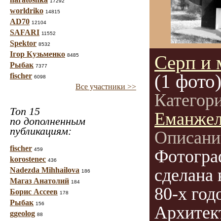
17292
worldriko
14815
AD70
12104
SAFARI
11552
Spektor
8532
Ігор Кузьменко
Серп и 
8485
Рыбак
7377
(1 фото
fischer
6098
Все участники >>
Категор
Топ 15
Еманжел
по дополненным
публикациям:
Описани
fischer
459
Фотогра
korostenec
436
сделана 
Nadezda Mihhailova
186
Магаз Анатолий
184
80-х год
Борис Ассеев
178
Рыбак
156
Архитек
ggeolog
88