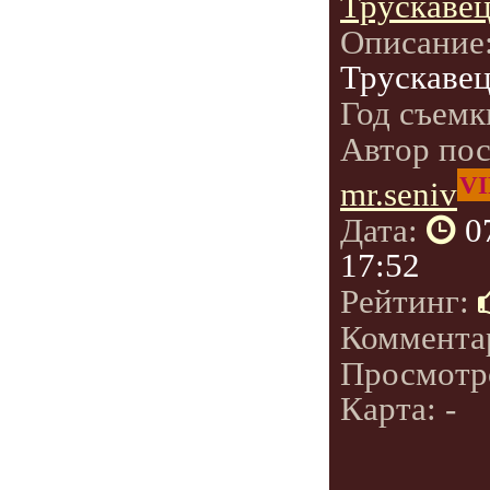
Трускаве
Описание
Трускавец
Год съемк
Автор по
VI
mr.seniv
Дата:
0
17:52
Рейтинг:
Коммента
Просмотр
Карта: -