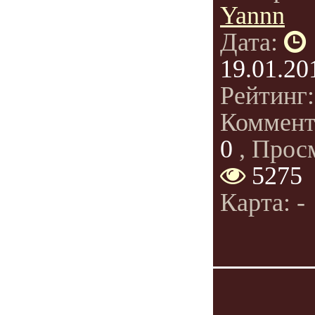
Yannn
Дата:
19.01.20
Рейтинг
Коммент
0
, Прос
5275
Карта: -