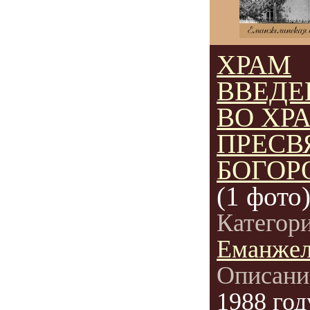
ХРАМ
ВВЕДЕ
ВО ХР
ПРЕСВ
БОГОР
(1 фото
Категор
Еманжел
Описани
1988 год