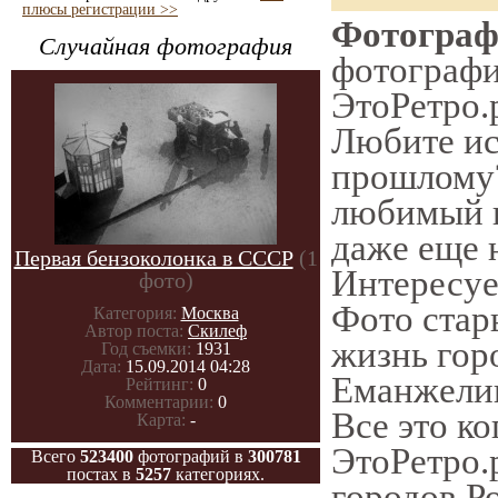
плюсы регистрации >>
Фотограф
Случайная фотография
фотографии
ЭтоРетро.
Любите ис
прошлому?
любимый г
даже еще 
Первая бензоколонка в СССР
(1
Интересу
фото)
Фото стар
Категория:
Москва
Автор поста:
Скилеф
жизнь гор
Год съемки:
1931
Дата:
15.09.2014 04:28
Еманжелин
Рейтинг:
0
Комментарии:
0
Все это ко
Карта:
-
ЭтоРетро.
Всего
523400
фотографий в
300781
постах в
5257
категориях.
городов Р