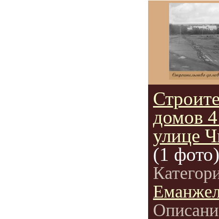
Строите
домов 4
улице Ч
(1 фото
Категор
Еманжел
Описани