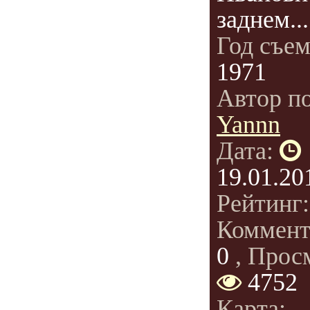
заднем...
Год съе
1971
Автор п
Yannn
Дата:
19.01.20
Рейтинг
Коммент
0
, Прос
4752
Карта: -