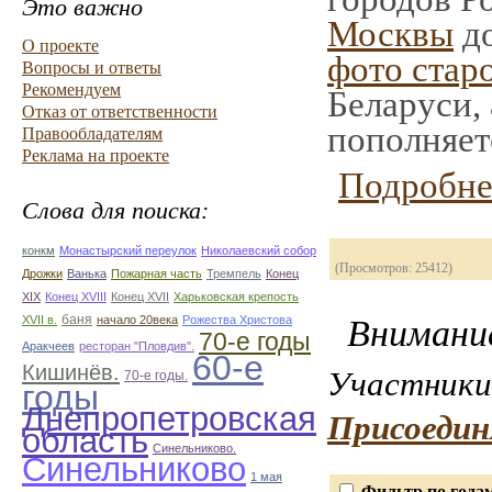
Это важно
Москвы
до
О проекте
фото стар
Вопросы и ответы
Рекомендуем
Беларуси,
Отказ от ответственности
пополняет
Правообладателям
Реклама на проекте
Подробне
Слова для поиска:
конкм
Монастырский переулок
Николаевский собор
(Просмотров: 25412)
Дрожки
Ванька
Пожарная часть
Тремпель
Конец
XIX
Конец XVIII
Конец XVII
Харьковская крепость
баня
XVII в.
начало 20века
Рожества Христова
Внимание
70-е годы
Аракчеев
ресторан "Пловдив".
60-е
Кишинёв.
Участники 
70-е годы.
годы
Днепропетровская
Присоедин
область
Синельниково.
Синельниково
1 мая
Фильтр по года