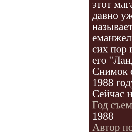
этот маг
давно уж
называет
еманжел
сих пор
его "Ла
Снимок 
1988 год
Сейчас н
Год съе
1988
Автор п