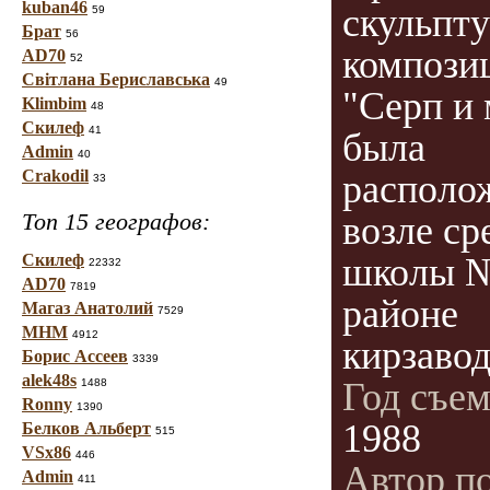
kuban46
скульпт
59
Брат
56
компози
AD70
52
Світлана Бериславська
49
"Серп и
Klimbim
48
Скилеф
41
была
Admin
40
Crakodil
располо
33
Топ 15 географов:
возле ср
Скилеф
школы №
22332
AD70
7819
районе
Магаз Анатолий
7529
МНМ
4912
кирзавода
Борис Ассеев
3339
alek48s
Год съе
1488
Ronny
1390
1988
Белков Альберт
515
VSx86
446
Автор п
Admin
411