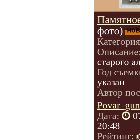
Памятное
фото)
нов
Категори
Описание
старого а
Год съемк
указан
Автор по
Povar_gun
Дата:
0
20:48
Рейтинг: