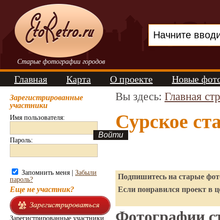
Старые фотографии городов
Главная
Карта
О проекте
Новые фот
Вы здесь:
Главная ст
Зарегистрированные
участники
Сурское ст
Имя пользователя:
Пароль:
Запомнить меня |
Забыли
Подпишитесь на старые фото
пароль?
Еще не участник?
Если понравился проект в ц
Фотографии ст
Зарегистрированные участники