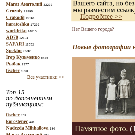
Вашего сайта, но без
Магаз Анатолий
32292
мы разместим ссылку
Grozniy
22990
Подробнее >>
Crakodil
19166
haratoshka
17292
Нет Вашего города?
worldriko
14815
AD70
12104
SAFARI
11552
Новые фотографии н
Spektor
8532
Ігор Кузьменко
8485
Рыбак
7377
fischer
6098
Все участники >>
Топ 15
по дополненным
публикациям:
fischer
459
korostenec
436
Памятное фото.
(
Nadezda Mihhailova
186
Магаз Анатолий