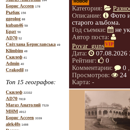
новое
184
Борис Ассеев
Категория:
Разно
178
Рыбак
156
Описание:
Фото 
ggeolog
88
старого альбома.
kuban46
59
Год съемки:
не у
Брат
56
Автор поста:
AD70
52
VIP
Світлана Бериславська
Povar_guns
49
Klimbim
Дата:
07.08.2026 
48
Скилеф
41
Рейтинг:
0
Admin
40
Комментарии:
0
,
Crakodil
33
Просмотров:
24
Карта: -
Топ 15 географов:
Скилеф
22332
AD70
7819
Магаз Анатолий
7529
МНМ
4912
Борис Ассеев
3339
alek48s
1488