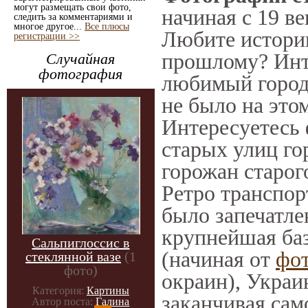
могут размещать свои фото,
начиная с 19 ве
следить за комментариями и
многое другое...
Все плюсы
Любите историю
регистрации >>
прошлому? Инт
Случайная
фотография
любимый город 
не было на этом
Интересуетесь
старых улиц го
горожан старог
Ретро транспорт
было запечатле
крупнейшая баз
Сальпиглоссис в
(начиная от
фо
стеклянной вазе
(1
фото)
окраин), Украи
Категория:
Картины
заканчивая само
Автор поста:
Галина