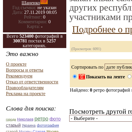
VIP
Шаненко
других республ
Год съемки:
не указан
Дата:
27.11.2019 08:05
участниками пр
Рейтинг:
0
Комментарии:
0
Подробнее о п
Карта:
-
Всего
523400
фотографий в
300781
постах в
5257
категориях.
(Просмотров: 6091)
Это важно
О проекте
Сортировать по
Вопросы и ответы
Рекомендуем
Показать на ленте
Отказ от ответственности
Правообладателям
Найдено:
0
ретро фотографий
Реклама на проекте
Слова для поиска:
Посмотреть другой г
ретро
фото
Николаев
города
старый
фотография
Украина
Старая
Москва
старой
Москвы