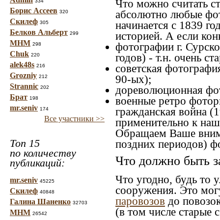
Что можно считать с
334
Борис Ассеев
абсолютно любые фот
320
Скилеф
начинается с 1839 го
305
Белков Альберт
историей. А если конк
299
МНМ
фотографии г. Сурско
298
Chuk
годов) - т.н. очень 
220
alek48s
советская фотография
216
Grozniy
90-ых);
212
Strannic
дореволюционная фото
202
Брат
военные ретро фоторг
198
mr.seniv
гражданская война (1
174
Все участники >>
применительно к наше
Обращаем Ваше внима
Топ 15
поздних периодов) ф
по количеству
Что должно быть з
публикаций:
Что угодно, будь то 
mr.seniv
45225
сооружения. Это мог
Скилеф
40848
паровозов
до повозок
Галина Шаненко
32703
(в том числе старые 
МНМ
26542