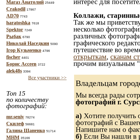
интерес для посетите
Магаз Анатолий
25449
Crakodil
17967
Коллажи, старинны
AD70
7743
Так же мы приветств
haratoshka
7618
несколько фотографи
Spektor
7249
различных фотографий
Рыбак
6790
графического редакто
Николай Наседкин
5090
путешествие во врем
Ігор Кузьменко
4796
открыткам
,
сканам с
fischer
4401
прочим визуальным "
Борис Ассеев
3722
alek48s
3394
Все участники >>
Владельцам город
Топ 15
Мы всегда рады сот
по количеству
фотографий г. Сурс
фотографий:
а)
Хотите получить о
mr.seniv
78274
фотографий с Вашего
Скилеф
56681
Напишите нам о факт
Галина Шаненко
51714
б)
Если Вы нашли в р
МНМ
35166