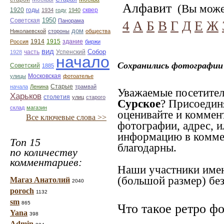
Алфавит
(Вы может
1920
годы
сквер
1934
году
1940
1950
Советская
Панорама
4
А
Б
В
Г
Д
Е
Ж
дом
Николаевской
стороны
общества
1914
1915
здание
Россия
биржи
вид
Собор
Успенский
1928
часть
начало
Сохранились фотографии 
Советский
1885
улицы
Московская
фотоателье
Старые
начала
Ленина
трамвай
Уважаемые посетител
Харьков
столетия
улиц
старого
Сурское
? Присоедин
склад
магазин
оценивайте и коммен
Все ключевые слова >>
фотографии, адрес, и
информацию в коммен
Топ 15
благодарны.
по количеству
комментариев:
Наши участники имею
(большой размер) без
Магаз Анатолий
2040
poroch
1132
sm
865
Что такое ретро ф
Yana
398
Admin