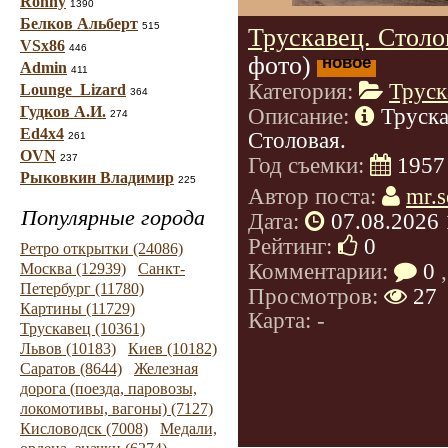
Ronny
1390
Белков Альберт
515
Трускавец. Столо
VSx86
446
фото)
новое
Admin
411
Категория:
Труск
Lounge_Lizard
364
Гудков А.И.
Описание:
Труска
274
Ed4x4
Столовая.
261
OVN
237
Год съемки:
1957
Рыковкин Владимир
225
Автор поста:
mr.s
Популярные города
Дата:
07.08.2026 
Рейтинг:
0
Ретро открытки (24086)
Комментарии:
0
,
Москва (12939)
Санкт-
Петербург (11780)
Просмотров:
27
Картины (11729)
Карта: -
Трускавец (10361)
Львов (10183)
Киев (10182)
Саратов (8644)
Железная
дорога (поезда, паровозы,
локомотивы, вагоны) (7127)
Кисловодск (7008)
Медали,