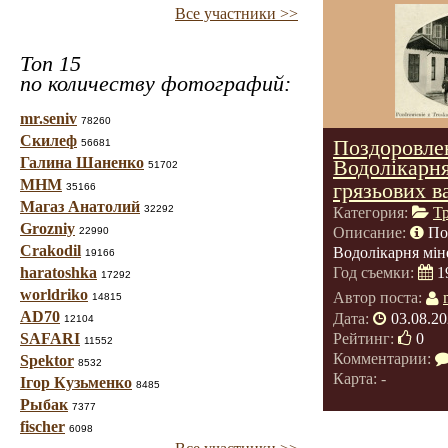
Все участники >>
Топ 15
по количеству фотографий:
mr.seniv
78260
Скилеф
Поздоровлен
56681
Галина Шаненко
Водолікарня
51702
МНМ
грязьових в
35166
Магаз Анатолий
32292
Категория:
Т
Grozniy
Описание:
По
22990
Crakodil
Водолікарня мін
19166
haratoshka
Год съемки:
1
17292
worldriko
Автор поста:
14815
AD70
Дата:
03.08.20
12104
Рейтинг:
0
SAFARI
11552
Комментарии:
Spektor
8532
Карта: -
Ігор Кузьменко
8485
Рыбак
7377
fischer
6098