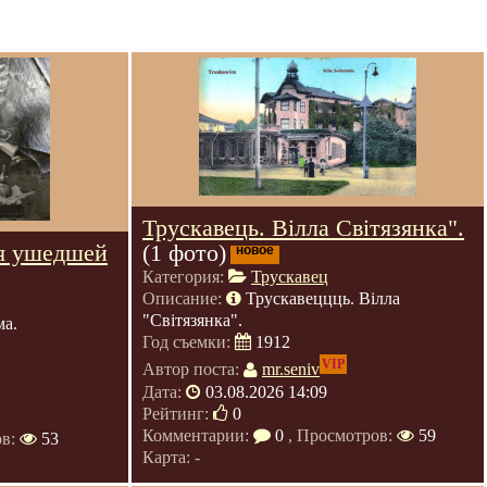
Трускавець. Вілла Світязянка".
я ушедшей
(1 фото)
новое
Категория:
Трускавец
Описание:
Трускавеццць. Вілла
"Світязянка".
ма.
Год съемки:
1912
VIP
Автор поста:
mr.seniv
Дата:
03.08.2026 14:09
Рейтинг:
0
Комментарии:
0
, Просмотров:
59
ов:
53
Карта: -