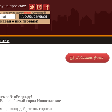
ру на проектах:
 на нашу рассылку
новых
публикаций!
знавай о них первым!
ники
роекте ЭтоРетро.ру!
л Ваш любимый город Новоспасское
омов, площадей, жизнь горожан