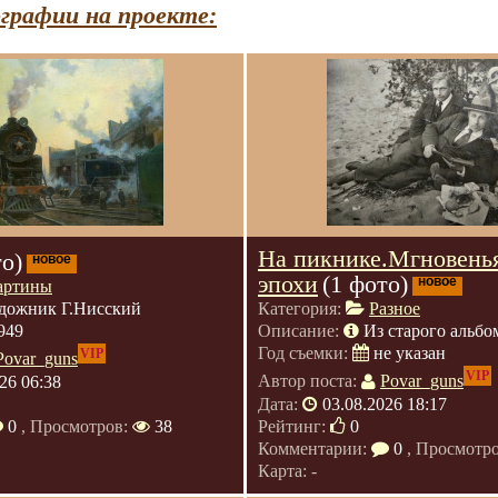
графии на проекте:
На пикнике.Мгновень
то)
новое
эпохи
(1 фото)
новое
артины
дожник Г.Нисский
Категория:
Разное
949
Описание:
Из старого альбо
Год съемки:
не указан
VIP
Povar_guns
VIP
26 06:38
Автор поста:
Povar_guns
Дата:
03.08.2026 18:17
0
, Просмотров:
38
Рейтинг:
0
Комментарии:
0
, Просмотр
Карта: -