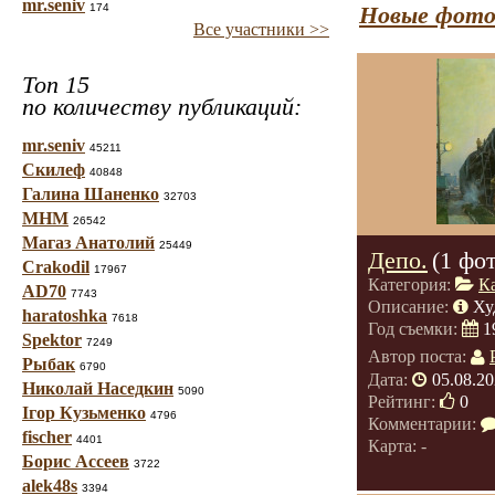
mr.seniv
174
Новые фото
Все участники >>
Топ 15
по количеству публикаций:
mr.seniv
45211
Скилеф
40848
Галина Шаненко
32703
МНМ
26542
Магаз Анатолий
25449
Депо.
(1 фо
Crakodil
17967
Категория:
К
AD70
7743
Описание:
Ху
haratoshka
7618
Год съемки:
1
Spektor
7249
Автор поста:
Рыбак
6790
Дата:
05.08.20
Николай Наседкин
5090
Рейтинг:
0
Ігор Кузьменко
4796
Комментарии:
fischer
4401
Карта: -
Борис Ассеев
3722
alek48s
3394