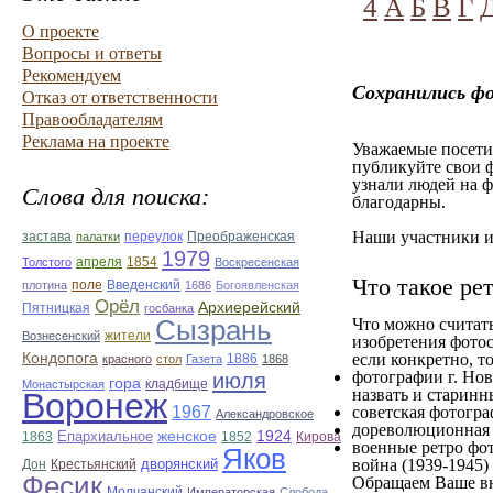
4
А
Б
В
Г
О проекте
Вопросы и ответы
Рекомендуем
Сохранились фо
Отказ от ответственности
Правообладателям
Реклама на проекте
Уважаемые посетит
публикуйте свои ф
узнали людей на ф
Слова для поиска:
благодарны.
Наши участники им
застава
переулок
Преображенская
палатки
1979
апреля
1854
Толстого
Воскресенская
Что такое ре
поле
Введенский
плотина
1686
Богоявленская
Орёл
Архиерейский
Пятницкая
госбанка
Сызрань
Что можно считат
жители
Вознесенский
изобретения фотос
Кондопога
если конкретно, то
1886
красного
стол
Газета
1868
фотографии г. Нов
июля
гора
кладбище
Монастырская
назвать и старинн
Воронеж
1967
советская фотограф
Александровское
дореволюционная ф
Епархиальное
женское
1924
1863
1852
Кирова
военные ретро фот
Яков
дворянский
война (1939-1945)
Дон
Крестьянский
Фесик
Обращаем Ваше вн
Молчанский
Императорская
Слобода