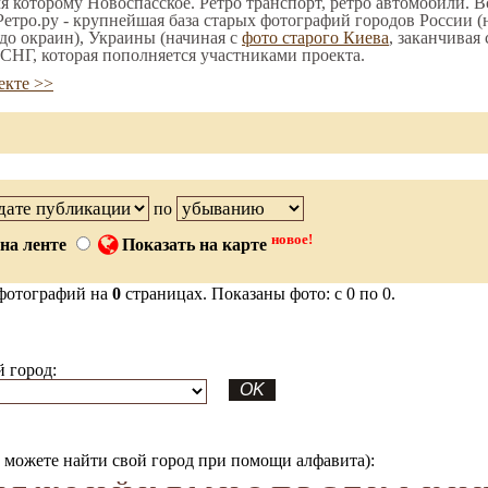
мя которому Новоспасское. Ретро транспорт, ретро автомобили. Вс
етро.ру - крупнейшая база старых фотографий городов России (
до окраин), Украины (начиная с
фото старого Киева
, заканчивая
СНГ, которая пополняется участниками проекта.
екте >>
по
новое!
на ленте
Показать на карте
фотографий на
0
страницах. Показаны фото: с 0 по 0.
 город:
можете найти свой город при помощи алфавита):