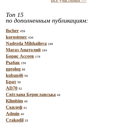
Все участники >>
Топ 15
по дополненным публикациям:
fischer
459
korostenec
436
Nadezda Mihhailova
186
Магаз Анатолий
184
Борис Ассеев
178
Рыбак
156
ggeolog
88
kuban46
59
Брат
56
AD70
52
Світлана Бериславська
49
Klimbim
48
Скилеф
41
Admin
40
Crakodil
33