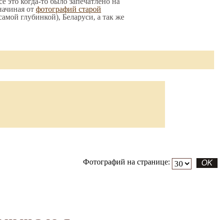
е это когда-то было запечатлено на
начиная от
фотографий старой
 самой глубинкой), Беларуси, а так же
Фотографий на странице: