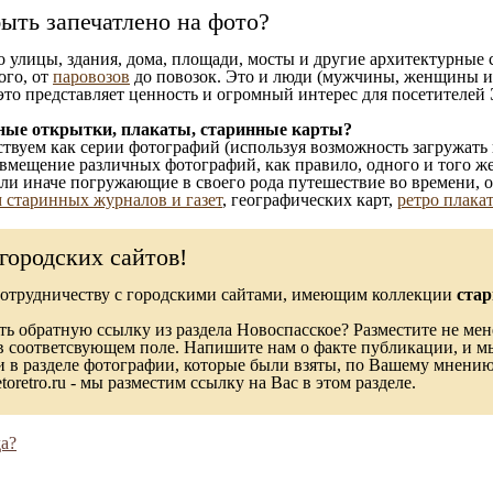
ыть запечатлено на фото?
то улицы, здания, дома, площади, мосты и другие архитектурные
ого, от
паровозов
до повозок. Это и люди (мужчины, женщины и д
это представляет ценность и огромный интерес для посетителей 
ные открытки, плакаты, старинные карты?
твуем как серии фотографий (используя возможность загружать 
вмещение различных фотографий, как правило, одного и того же
 или иначе погружающие в своего рода путешествие во времени, 
 старинных журналов и газет
, географических карт,
ретро плака
городских сайтов!
сотрудничеству с городскими сайтами, имеющим коллекции
стар
ь обратную ссылку из раздела Новоспасское? Разместите не мен
в соответсвующем поле. Напишите нам о факте публикации, и м
в разделе фотографии, которые были взяты, по Вашему мнению, 
toretro.ru - мы разместим ссылку на Вас в этом разделе.
а?