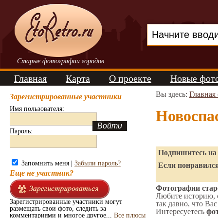
Старые фотографии городов
Главная
Карта
О проекте
Новые фот
Вы здесь:
Главная
Зарегистрированные участники
Имя пользователя:
Новоспа
Пароль:
Подпишитесь на 
Запомнить меня |
Забыли пароль?
Если понравился
Еще не участник?
Фотографии старо
Любите историю, 
Зарегистрированные участники могут
так давно, что Вас
размещать свои фото, следить за
Интересуетесь
фот
комментариями и многое другое...
Все плюсы