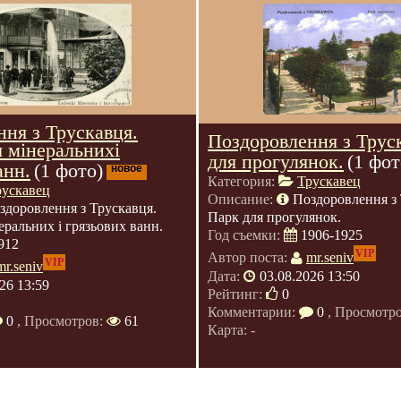
ня з Трускавця.
Поздоровлення з Трус
 мінеральнихі
для прогулянок.
(1 фот
анн.
(1 фото)
новое
Категория:
Трускавец
рускавец
Описание:
Поздоровлення з 
здоровлення з Трускавця.
Парк для прогулянок.
еральних і грязьових ванн.
Год съемки:
1906-1925
912
VIP
Автор поста:
mr.seniv
VIP
mr.seniv
Дата:
03.08.2026 13:50
26 13:59
Рейтинг:
0
Комментарии:
0
, Просмотр
0
, Просмотров:
61
Карта: -