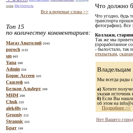
Что должно б
Метрополь
пляж
Все ключевые слова >>
Что угодно, будь 
транспорта прошл
Топ 15
фотографии). Все 
по количеству комментариев:
Коллажи, старин
Так же мы приветс
Магаз Анатолий
2040
(проработанное со
- было/стало, так
poroch
1132
открыткам
,
сканам
sm
865
Yana
398
Владельцам 
Admin
334
Борис Ассеев
320
Мы всегда рады 
Скилеф
305
Белков Альберт
а)
Хотите получит
299
указав источник 
МНМ
298
б)
Если Вы нашли 
Chuk
220
об этом на info@e
Подробнее >>
alek48s
216
Grozniy
212
Нет Вашего город
Strannic
202
Брат
198