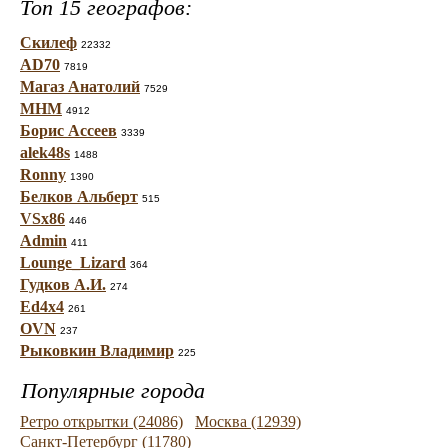
Топ 15 географов:
Скилеф
22332
AD70
7819
Магаз Анатолий
7529
МНМ
4912
Борис Ассеев
3339
alek48s
1488
Ronny
1390
Белков Альберт
515
VSx86
446
Admin
411
Lounge_Lizard
364
Гудков А.И.
274
Ed4x4
261
OVN
237
Рыковкин Владимир
225
Популярные города
Ретро открытки (24086)
Москва (12939)
Санкт-Петербург (11780)