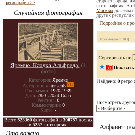
старого города, и
регистрации >>
фотографиях. ЭтоР
Москвы
до самых 
Случайная фотография
других республик 
Подробнее о про
(Просмотров: 6103)
Сортировать по
Яремче. Кладка Альфреда.
(1
Показать 
фото)
Категория:
Яремче
Найдено:
0
ретро 
VIP
Автор поста:
mr.seniv
Год съемки:
1920-1939
Дата:
28.01.2024 16:55
Рейтинг:
0
Посмотреть другой
Комментарии:
0
Карта:
-
Всего
523360
фотографий в
300757
постах
в
5257
категориях.
Алфавит
(Вы 
Это важно