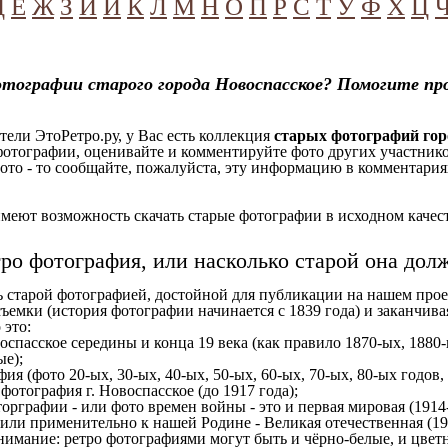
Д
Е
Ж
З
И
Й
К
Л
М
Н
О
П
Р
С
Т
У
Ф
Х
Ц
тографии старого города Новоспасское? Помогите пр
ели ЭтоРетро.ру, у Вас есть коллекция
старых фотографий гор
отографии, оценивайте и комментируйте фото других участников
ото - то сообщайте, пожалуйста, эту информацию в комментариях
еют возможность скачать старые фотографии в исходном качеств
тро фотография, или насколько старой она дол
ь старой фотографией, достойной для публикации на нашем прое
ъемки (история фотографии начинается с 1839 года) и заканчивая
 это:
оспасское середины и конца 19 века (как правило 1870-ых, 1880-
ые);
ия (фото 20-ых, 30-ых, 40-ых, 50-ых, 60-ых, 70-ых, 80-ых годов,
отография г. Новоспасское (до 1917 года);
орграфии - или фото времен войны - это и первая мировая (1914-
 или применительно к нашей Родине - Великая отечественная (1
имание: ретро фотографиями могут быть и чёрно-белые, и цветн