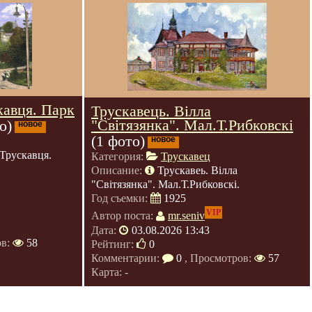
кавця. Парк
Трускавець. Вілла
"Світязянка". Мал.Т.Рибковскі
о)
новое
(1 фото)
новое
Трускавця.
Категория:
Трускавец
Описание:
Трускавеь. Вілла
"Світязянка". Мал.Т.Рибковскі.
Год съемки:
1925
VIP
Автор поста:
mr.seniv
Дата:
03.08.2026 13:43
ов:
58
Рейтинг:
0
Комментарии:
0
, Просмотров:
57
Карта: -