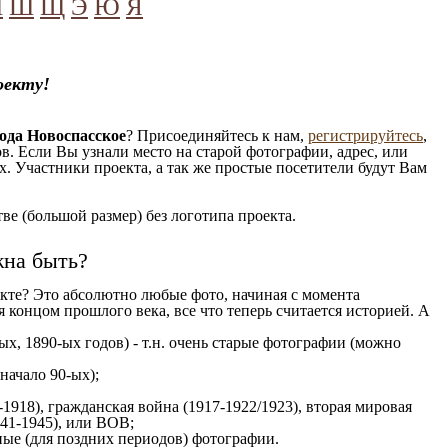
Ч
Ш
Щ
Э
Ю
Я
оекту!
ода Новоспасское
? Присоединяйтесь к нам,
регистрируйтесь
,
. Если Вы узнали место на старой фотографии, адрес, или
. Участники проекта, а так же простые посетители будут Вам
е (большой размер) без логотипа проекта.
жна быть?
кте? Это абсолютно любые фото, начиная c момента
 концом прошлого века, все что теперь считается историей. А
ых, 1890-ых годов) - т.н. очень старые фотографии (можно
 начало 90-ых);
1918), гражданская война (1917-1922/1923), вторая мировая
941-1945), или ВОВ;
ые (для поздних периодов) фотографии.