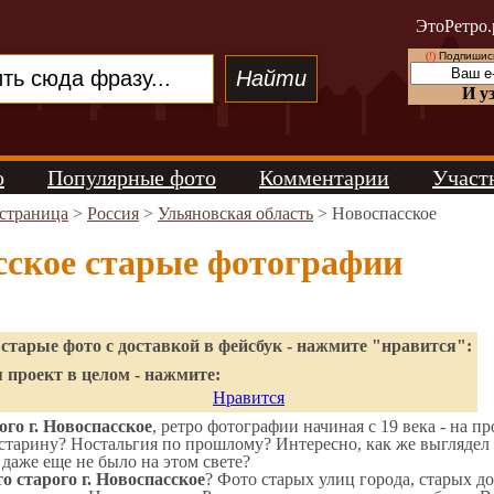
ЭтоРетро.
(!)
Подпишись
И у
о
Популярные фото
Комментарии
Участ
 страница
>
Россия
>
Ульяновская область
> Новоспасское
сское старые фотографии
старые фото с доставкой в фейсбук - нажмите "нравится":
 проект в целом - нажмите:
Нравится
го г. Новоспасское
, ретро фотографии начиная с 19 века - на п
старину? Ностальгия по прошлому? Интересно, как же выгляде
 даже еще не было на этом свете?
о старого г. Новоспасское
? Фото старых улиц города, старых д