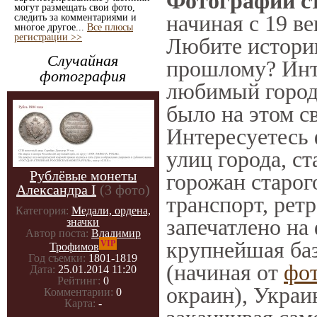
Фотографии ст
могут размещать свои фото,
начиная с 19 ве
следить за комментариями и
многое другое...
Все плюсы
регистрации >>
Любите историю
Случайная
прошлому? Инт
фотография
любимый город 
было на этом с
Интересуетесь
улиц города, с
Рублёвые монеты
горожан старог
Александра I
(3 фото)
транспорт, ретр
Категория:
Медали, ордена,
запечатлено на
значки
Автор поста:
Владимир
крупнейшая баз
VIP
Трофимов
Год съемки:
1801-1819
(начиная от
фо
Дата:
25.01.2014 11:20
Рейтинг:
0
окраин), Украи
Комментарии:
0
Карта:
-