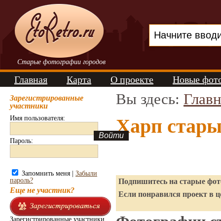
Старые фотографии городов
Главная
Карта
О проекте
Новые фот
Вы здесь:
Главн
Зарегистрированные
участники
Имя пользователя:
Харп стары
Пароль:
Запомнить меня |
Забыли
пароль?
Подпишитесь на старые фото
Еще не участник?
Если понравился проект в ц
Зарегистрированные участники