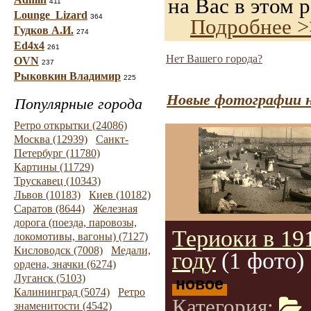
на Вас в этом р
411
Lounge_Lizard
364
Подробнее >
Гудков А.И.
274
Ed4x4
261
Нет Вашего города?
OVN
237
Рыковкин Владимир
225
Новые фотографии н
Популярные города
Ретро открытки (24086)
Москва (12939)
Санкт-
Петербург (11780)
Картины (11729)
Трускавец (10343)
Львов (10183)
Киев (10182)
Саратов (8644)
Железная
дорога (поезда, паровозы,
Териоки в 19
локомотивы, вагоны) (7127)
Кисловодск (7008)
Медали,
году
(1 фото)
ордена, значки (6274)
Луганск (5103)
новое
Калининград (5074)
Ретро
Категория:
знаменитости (4542)