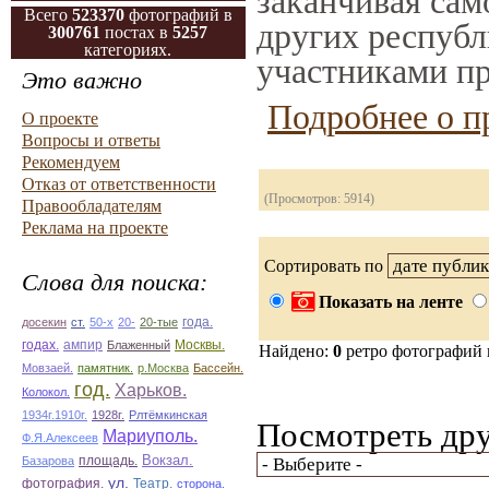
заканчивая само
Всего
523370
фотографий в
других республ
300761
постах в
5257
категориях.
участниками пр
Это важно
Подробнее о п
О проекте
Вопросы и ответы
Рекомендуем
Отказ от ответственности
(Просмотров: 5914)
Правообладателям
Реклама на проекте
Сортировать по
Слова для поиска:
Показать на ленте
досекин
ст.
50-х
20-
20-тые
года.
ампир
годах.
Блаженный
Москвы.
Найдено:
0
ретро фотографий
Мовзаей.
памятник.
р.Москва
Бассейн.
год.
Харьков.
Колокол.
1934г.1910г.
1928г.
Рлтёмкинская
Посмотреть дру
Мариуполь.
Ф.Я.Алексеев
площадь.
Вокзал.
Базарова
ул.
фотография.
Театр.
сторона.