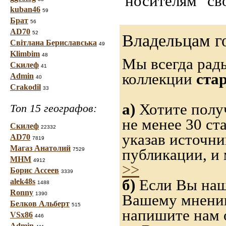
"носителям" св
kuban46
59
Брат
56
AD70
52
Владельцам г
Світлана Бериславська
49
Klimbim
48
Мы всегда рад
Скилеф
41
коллекции
ста
Admin
40
Crakodil
33
а)
Хотите получ
Топ 15 географов:
не менее 30 ст
Скилеф
22332
указав источн
AD70
7819
Магаз Анатолий
публикации, и
7529
МНМ
4912
>>
Борис Ассеев
3339
б)
Если Вы нашл
alek48s
1488
Ronny
1390
Вашему мнению,
Белков Альберт
515
напишите нам о
VSx86
446
Admin