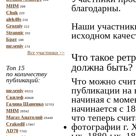
благодарны.
МНМ
298
Chuk
220
alek48s
216
Наши участники
Grozniy
212
Strannic
исходном качес
202
Брат
198
mr.seniv
174
Все участники >>
Что такое рет
должна быть?
Топ 15
по количеству
Что можно счит
публикаций:
публикации на 
mr.seniv
45211
начиная c моме
Скилеф
40848
Галина Шаненко
32703
начинается с 18
МНМ
26542
что теперь счит
Магаз Анатолий
25449
Crakodil
фотографии г. 
17967
AD70
7743
ых, 1880-ых, 18