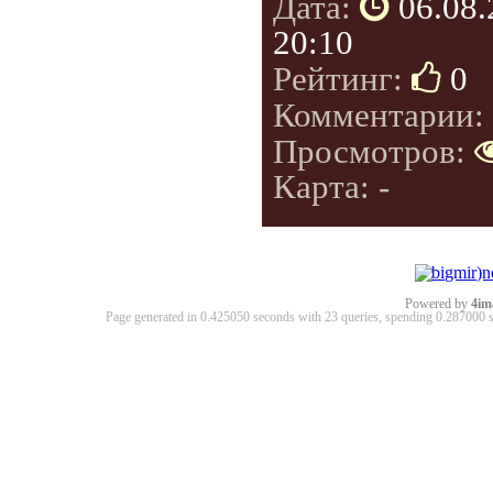
Дата:
06.08
20:10
Рейтинг:
0
Комментарии:
Просмотров:
Карта: -
Powered by
4im
Page generated in 0.425050 seconds with 23 queries, spending 0.28700