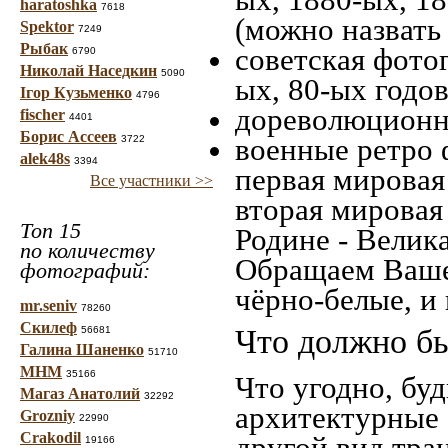
haratoshka
7618
(можно назвать
Spektor
7249
Рыбак
советская фотог
6790
Николай Наседкин
5090
ых, 80-ых годов
Ігор Кузьменко
4796
дореволюционна
fischer
4401
Борис Ассеев
военные ретро 
3722
alek48s
3394
первая мировая 
Все участники >>
вторая мировая
Топ 15
Родине - Велик
по количеству
Обращаем Ваше
фотографий:
чёрно-белые, и
mr.seniv
78260
Скилеф
Что должно бы
56681
Галина Шаненко
51710
МНМ
35166
Что угодно, буд
Магаз Анатолий
32292
архитектурные 
Grozniy
22990
Crakodil
другой вид тра
19166