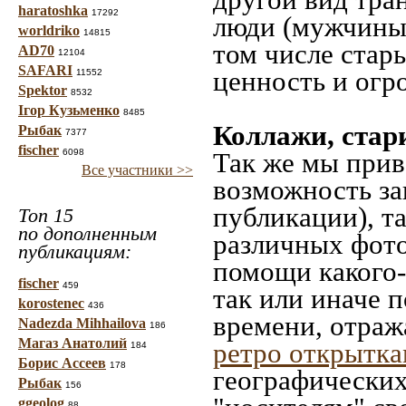
haratoshka
17292
люди (мужчины,
worldriko
14815
том числе стар
AD70
12104
SAFARI
ценность и огр
11552
Spektor
8532
Ігор Кузьменко
8485
Коллажи, стар
Рыбак
7377
fischer
6098
Так же мы прив
Все участники >>
возможность за
публикации), т
Топ 15
по дополненным
различных фото
публикациям:
помощи какого-л
fischer
459
так или иначе 
korostenec
436
времени, отраж
Nadezda Mihhailova
186
Магаз Анатолий
ретро открытк
184
Борис Ассеев
178
географических
Рыбак
156
ggeolog
88