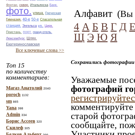
Фонтан.
сквер.
Итальянска
Банк.
фото.
Алфавит
(Вы 
улица.
Греческая
50-е
Гимназия.
40-е
Спасательная
4
А
Б
В
Г
Д
станция.
Энгельса
ул..
Цирк.
Пристань.
порт.
гранд-отель.
Щ
Э
Ю
Я
Люксембург.
Шлях.
Екатеринославская
Все ключевые слова >>
Сохранились фотографии 
Топ 15
по количеству
комментариев:
Уважаемые посе
фотографий го
Магаз Анатолий
2040
poroch
регистрируйтес
1132
sm
865
комментируйте 
Yana
398
старой фотограф
Admin
334
Борис Ассеев
сообщайте, пож
320
Скилеф
305
Участники прое
Белков Альберт
299