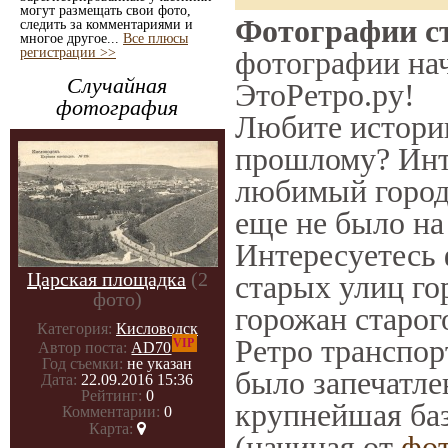
могут размещать свои фото,
Фотографии ст
следить за комментариями и
многое другое...
Все плюсы
регистрации >>
фотографии нач
Случайная
ЭтоРетро.ру!
фотография
Любите историю
прошлому? Инт
любимый город 
еще не было на
Интересуетесь
Царская площадка
(2
старых улиц го
фото)
горожан старог
Категория:
Кисловодск
Ретро транспорт
VIP
Автор поста:
AD70
Год съемки:
не указан
было запечатле
Дата:
22.09.2016 15:36
Рейтинг:
0
крупнейшая баз
Комментарии:
0
Карта:
(начиная от
фо