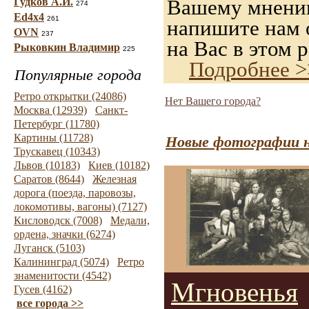
Вашему мнению,
Гудков А.И.
274
Ed4x4
261
напишите нам о
OVN
237
на Вас в этом р
Рыковкин Владимир
225
Подробнее >
Популярные города
Ретро открытки (24086)
Нет Вашего города?
Москва (12939)
Санкт-
Петербург (11780)
Картины (11728)
Новые фотографии н
Трускавец (10343)
Львов (10183)
Киев (10182)
Саратов (8644)
Железная
дорога (поезда, паровозы,
локомотивы, вагоны) (7127)
Кисловодск (7008)
Медали,
ордена, значки (6274)
Луганск (5103)
Калининград (5074)
Ретро
знаменитости (4542)
Мгновенья
Гусев (4162)
все города >>