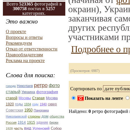
Всего
523365
фотографий в
окраин), Украи
300758
постах в
5257
категориях.
заканчивая само
Это важно
других республ
О проекте
участниками пр
Вопросы и ответы
Рекомендуем
Подробнее о п
Отказ от ответственности
Правообладателям
Реклама на проекте
(Просмотров: 6987)
Слова для поиска:
ретро
фото
Николаев
города
Сортировать по
старый
фотография
Украина
Показать на ленте
Старая
Москва
старой
Москвы
1920
годы
сквер
1934
году
1940
1950
Советская
Панорама
Найдено:
0
ретро фотографий
дом
Николаевской
стороны
общества
1914
1915
здание
Россия
биржи
вид
Собор
Успенский
1928
часть