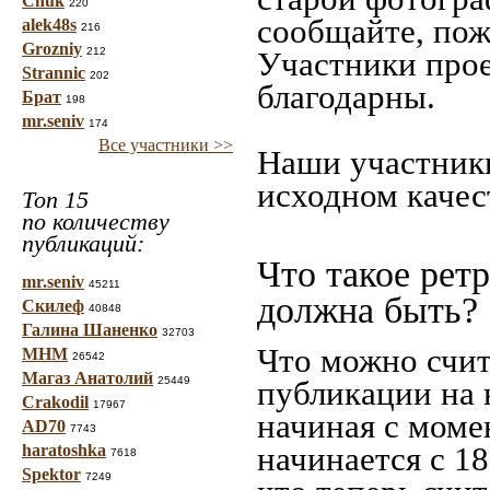
Chuk
220
сообщайте, пож
alek48s
216
Grozniy
212
Участники прое
Strannic
202
благодарны.
Брат
198
mr.seniv
174
Все участники >>
Наши участники
исходном качес
Топ 15
по количеству
публикаций:
Что такое рет
mr.seniv
45211
должна быть?
Скилеф
40848
Галина Шаненко
32703
Что можно счит
МНМ
26542
Магаз Анатолий
25449
публикации на 
Crakodil
17967
начиная c моме
AD70
7743
начинается с 18
haratoshka
7618
Spektor
7249