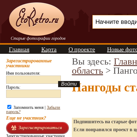
Старые фотографии городов
Главная
Карта
О проекте
Новые фот
Вы здесь:
Главн
Зарегистрированные
участники
область
> Панг
Имя пользователя:
Пангоды ст
Пароль:
Запомнить меня |
Забыли
пароль?
Еще не участник?
Подпишитесь на старые фото
Если понравился проект в ц
Зарегистрированные участники