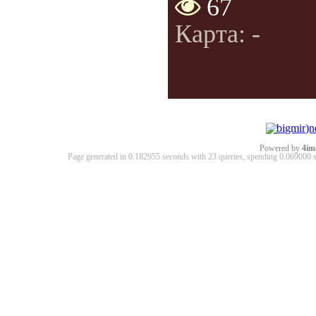
67
Карта: -
Powered by
4im
Page generated in 0.182955 seconds with 23 queries, spending 0.06900