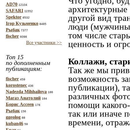
Что угодно, буд
AD70
12104
архитектурные 
SAFARI
11552
другой вид тра
Spektor
8532
Ігор Кузьменко
люди (мужчины,
8485
Рыбак
7377
том числе стар
fischer
6098
ценность и огр
Все участники >>
Топ 15
Коллажи, стар
по дополненным
публикациям:
Так же мы прив
возможность за
fischer
459
публикации), т
korostenec
436
Nadezda Mihhailova
186
различных фото
Магаз Анатолий
184
помощи какого-л
Борис Ассеев
178
Рыбак
так или иначе 
156
ggeolog
88
времени, отраж
kuban46
59
Брат