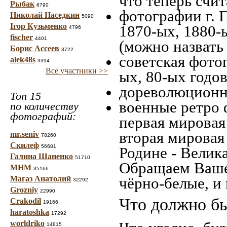
что теперь счит
Рыбак
6790
фотографии г. 
Николай Наседкин
5090
Ігор Кузьменко
1870-ых, 1880-ы
4796
fischer
4401
(можно назвать
Борис Ассеев
3722
советская фотог
alek48s
3394
Все участники >>
ых, 80-ых годов
дореволюционна
Топ 15
военные ретро 
по количеству
фотографий:
первая мировая 
вторая мировая
mr.seniv
78260
Скилеф
56681
Родине - Велик
Галина Шаненко
51710
Обращаем Ваше
МНМ
35166
Магаз Анатолий
чёрно-белые, и
32292
Grozniy
22990
Что должно бы
Crakodil
19166
haratoshka
17292
worldriko
14815