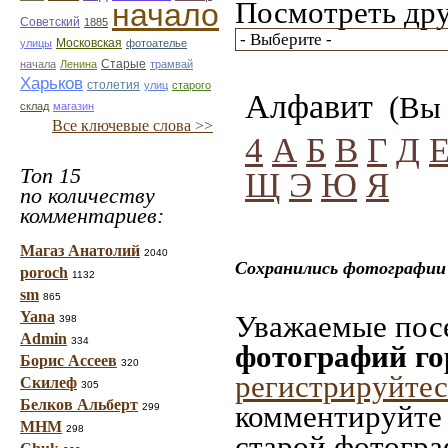
Посмотреть дру
начало
Советский
1885
улицы
Московская
фотоателье
Старые
начала
Ленина
трамвай
Харьков
столетия
улиц
старого
Алфавит
(Вы 
склад
магазин
Все ключевые слова >>
4
А
Б
В
Г
Д
Топ 15
Щ
Э
Ю
Я
по количеству
комментариев:
Магаз Анатолий
2040
Сохранились фотографии 
poroch
1132
sm
865
Yana
Уважаемые посе
398
Admin
334
фотографий го
Борис Ассеев
320
регистрируйтес
Скилеф
305
Белков Альберт
комментируйте 
299
МНМ
298
старой фотограф