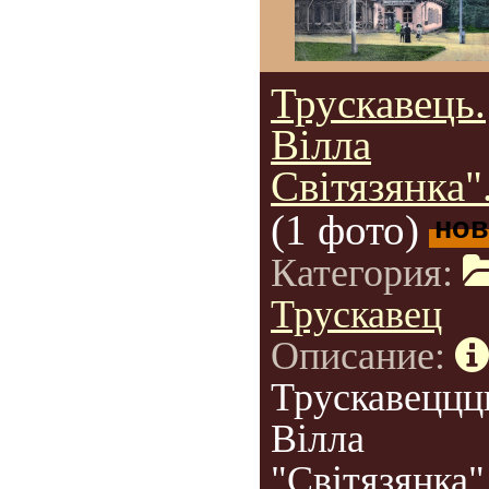
Трускавець.
Вілла
Світязянка"
(1 фото)
нов
Категория:
Трускавец
Описание:
Трускавеццц
Вілла
"Світязянка"