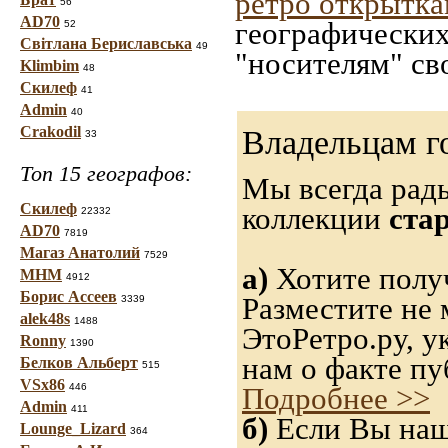
ретро открытк
56
AD70
географических
52
Світлана Бериславська
49
"носителям" св
Klimbim
48
Скилеф
41
Admin
40
Crakodil
Владельцам г
33
Топ 15 географов:
Мы всегда рад
Скилеф
коллекции
ста
22332
AD70
7819
Магаз Анатолий
7529
а)
Хотите получ
МНМ
4912
Борис Ассеев
Разместите не 
3339
alek48s
1488
ЭтоРетро.ру, 
Ronny
1390
нам о факте пу
Белков Альберт
515
VSx86
446
Подробнее >>
Admin
411
б)
Если Вы нашл
Lounge_Lizard
364