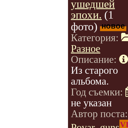
ушедшей
эпохи.
(1
фото)
новое
Категория:
Разное
Описание:
Из старого
альбома.
Год съемки:
не указан
Автор поста
V
Povar_guns