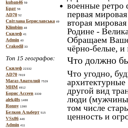
kuban46
военные ретро 
59
Брат
56
первая мировая 
AD70
52
вторая мировая
Світлана Бериславська
49
Klimbim
48
Родине - Велик
Скилеф
41
Обращаем Ваше
Admin
40
чёрно-белые, и
Crakodil
33
Топ 15 географов:
Что должно бы
Скилеф
22332
Что угодно, буд
AD70
7819
архитектурные 
Магаз Анатолий
7529
МНМ
другой вид тра
4912
Борис Ассеев
3339
люди (мужчины,
alek48s
1488
том числе стар
Ronny
1390
Белков Альберт
515
ценность и огр
VSx86
446
Admin
411