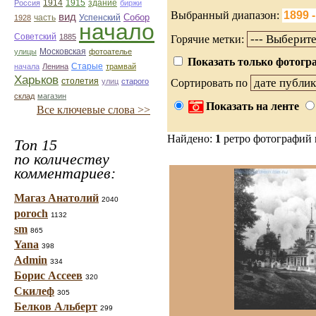
1914
1915
здание
Россия
биржи
Выбранный диапазон:
вид
Собор
Успенский
1928
часть
начало
Советский
1885
Горячие метки:
улицы
Московская
фотоателье
Показать только фотогра
Старые
начала
Ленина
трамвай
Харьков
столетия
улиц
старого
Сортировать по
склад
магазин
Показать на ленте
Все ключевые слова >>
Найдено:
1
ретро фотографий
Топ 15
по количеству
комментариев:
Магаз Анатолий
2040
poroch
1132
sm
865
Yana
398
Admin
334
Борис Ассеев
320
Скилеф
305
Белков Альберт
299