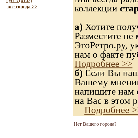
Гусев (4162)
коллекции
ста
все города >>
а)
Хотите получ
Разместите не 
ЭтоРетро.ру, 
нам о факте пу
Подробнее >>
б)
Если Вы нашл
Вашему мнению,
напишите нам о
на Вас в этом р
Подробнее >
Нет Вашего города?