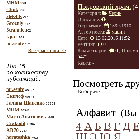
МНМ
298
Покровский храм.
(4
Chuk
220
Категория:
Чернь
alek48s
216
Описание:
Grozniy
212
Год съемки:
1899-1910
Strannic
202
Автор поста:
марин
Брат
Дата:
13.02.2016 11:52
198
mr.seniv
Рейтинг:
0
174
Все участники >>
Комментарии:
0
, Просмо
5475
Карта: -
Топ 15
по количеству
публикаций:
Посмотреть дру
mr.seniv
45225
Скилеф
40848
Галина Шаненко
32703
Алфавит
МНМ
(Вы 
26542
Магаз Анатолий
25449
4
А
Б
В
Г
Д
Crakodil
17967
AD70
7743
Щ
Э
Ю
Я
haratoshka
7618