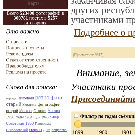
заканчивая само
Карта:
-
других республ
Всего
523400
фотографий в
участниками пр
300781
постах в
5257
категориях.
Подробнее о п
Это важно
О проекте
Вопросы и ответы
Рекомендуем
(Просмотров: 9617)
Отказ от ответственности
Правообладателям
Внимание, зе
Реклама на проекте
Участники прое
Слова для поиска:
Присоединяйте
ретро
фото
Николаев
города
старый
фотография
Украина
Старая
Москва
старой
Москвы
Фильтр по годам съёмки
1920
годы
сквер
1934
году
1940
1950
Советская
Панорама
дом
Николаевской
стороны
общества
1899
1900
1901