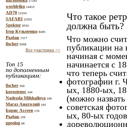
haratoshka
17292
worldriko
14815
AD70
Что такое рет
12104
SAFARI
11552
должна быть?
Spektor
8532
Ігор Кузьменко
8485
Что можно счит
Рыбак
7377
fischer
публикации на 
6098
Все участники >>
начиная c моме
начинается с 18
Топ 15
по дополненным
что теперь счит
публикациям:
фотографии г. Ч
fischer
459
ых, 1880-ых, 18
korostenec
436
(можно назвать
Nadezda Mihhailova
186
Магаз Анатолий
советская фотог
184
Борис Ассеев
178
ых, 80-ых годов
Рыбак
156
дореволюционна
ggeolog
88