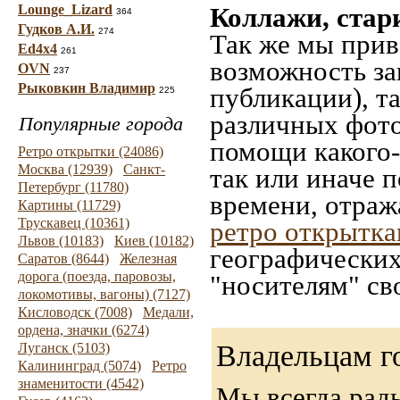
Lounge_Lizard
Коллажи, стар
364
Гудков А.И.
274
Так же мы прив
Ed4x4
261
возможность за
OVN
237
Рыковкин Владимир
публикации), т
225
различных фото
Популярные города
помощи какого-л
Ретро открытки (24086)
Москва (12939)
Санкт-
так или иначе 
Петербург (11780)
времени, отраж
Картины (11729)
Трускавец (10361)
ретро открытк
Львов (10183)
Киев (10182)
географических
Саратов (8644)
Железная
дорога (поезда, паровозы,
"носителям" св
локомотивы, вагоны) (7127)
Кисловодск (7008)
Медали,
ордена, значки (6274)
Владельцам г
Луганск (5103)
Калининград (5074)
Ретро
знаменитости (4542)
Мы всегда рад