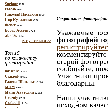
Spektor
7249
Рыбак
6790
Николай Наседкин
5090
Сохранились фотографии 
Ігор Кузьменко
4796
fischer
4401
Борис Ассеев
Уважаемые посе
3722
alek48s
3394
фотографий го
Все участники >>
регистрируйтес
Топ 15
комментируйте 
по количеству
старой фотограф
фотографий:
сообщайте, пож
mr.seniv
78274
Участники прое
Скилеф
56681
благодарны.
Галина Шаненко
51714
МНМ
35166
Магаз Анатолий
32292
Наши участники
Grozniy
22990
исходном качес
Crakodil
19166