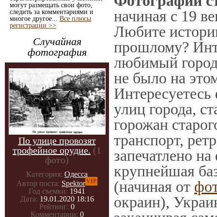
Фотографии ст
могут размещать свои фото,
начиная с 19 ве
следить за комментариями и
многое другое...
Все плюсы
регистрации >>
Любите историю
Случайная
прошлому? Инт
фотография
любимый город 
не было на этом
Интересуетесь
улиц города, с
горожан старог
транспорт, ретр
По улице провозят
трофейное орудие.
(1
запечатлено на
фото)
крупнейшая баз
Категория:
Одесса
VIP
(начиная от
фо
Автор поста:
Spektor
Год съемки:
1941
окраин), Украи
Дата:
19.01.2020 18:16
Рейтинг:
0
Комментарии:
0