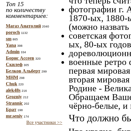
что теперь счит
Топ 15
фотографии г. 
по количеству
комментариев:
1870-ых, 1880-ы
(можно назвать
Магаз Анатолий
2040
poroch
советская фотог
1132
sm
865
ых, 80-ых годов
Yana
398
дореволюционна
Admin
334
Борис Ассеев
военные ретро 
320
Скилеф
305
первая мировая 
Белков Альберт
299
вторая мировая
МНМ
298
Chuk
220
Родине - Велик
alek48s
216
Обращаем Ваше
Grozniy
212
Strannic
чёрно-белые, и
202
Брат
198
Что должно бы
mr.seniv
174
Все участники >>