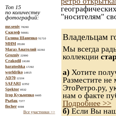
ретро открытк
Топ 15
географических
по количеству
"носителям" св
фотографий:
mr.seniv
78260
Скилеф
56681
Владельцам г
Галина Шаненко
51710
МНМ
35166
Мы всегда рад
Магаз Анатолий
32292
коллекции
ста
Grozniy
22990
Crakodil
19166
haratoshka
17292
а)
Хотите получ
worldriko
14815
Разместите не 
AD70
12104
SAFARI
11552
ЭтоРетро.ру, 
Spektor
8532
нам о факте пу
Ігор Кузьменко
8485
Рыбак
Подробнее >>
7377
fischer
6098
б)
Если Вы нашл
Все участники >>