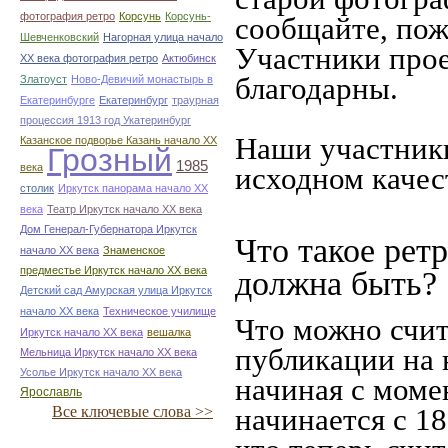
фотография ретро
Корсунь
Корсунь-
сообщайте, пож
Шевченковский
Нагорная улица начало
Участники прое
ХХ века фотография ретро
Актюбинск
благодарны.
Златоуст
Ново-Девичий монастырь в
Екатеринбурге
Екатеринбург
траурная
процессия 1913 год Укатеринбург
Наши участники
Казанское подворье Казань начало ХХ
Грозный
1985
века
исходном качес
столик
Иркутск панорама начало ХХ
века
Театр Иркутск начало ХХ века
Дом Генерал-Губернатора Иркутск
Что такое рет
начало ХХ века
Знаменское
предместье Иркутск начало ХХ века
должна быть?
Детский сад Амурская улица Иркутск
начало ХХ века
Техническое училище
Что можно счит
Иркутск начало ХХ века
вешалка
публикации на 
Мельница Иркутск начало ХХ века
Усолье Иркутск начало ХХ века
начиная c моме
Ярославль
начинается с 18
Все ключевые слова >>