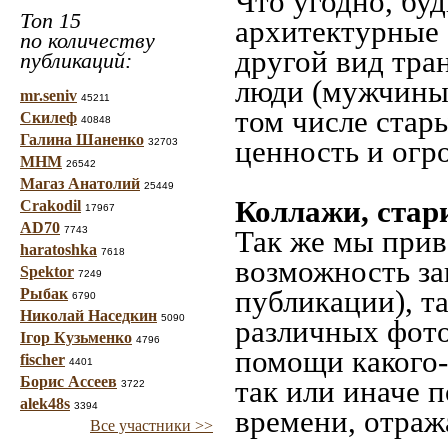
Что угодно, буд
Топ 15
архитектурные 
по количеству
другой вид тра
публикаций:
люди (мужчины,
mr.seniv
45211
том числе стар
Скилеф
40848
Галина Шаненко
ценность и огр
32703
МНМ
26542
Магаз Анатолий
25449
Коллажи, стар
Crakodil
17967
AD70
7743
Так же мы прив
haratoshka
7618
возможность за
Spektor
7249
публикации), т
Рыбак
6790
Николай Наседкин
5090
различных фото
Ігор Кузьменко
4796
помощи какого-л
fischer
4401
Борис Ассеев
так или иначе 
3722
alek48s
3394
времени, отраж
Все участники >>