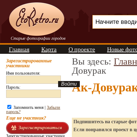
Старые фотографии городов
Главная
Карта
О проекте
Новые фот
Вы здесь:
Главн
Зарегистрированные
участники
Довурак
Имя пользователя:
Ак-Довурак
Пароль:
Запомнить меня |
Забыли
пароль?
Еще не участник?
Подпишитесь на старые фото
Если понравился проект в ц
Зарегистрированные участники