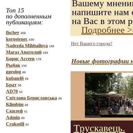
Вашему мнению,
Топ 15
напишите нам о
по дополненным
на Вас в этом р
публикациям:
Подробнее >
fischer
459
korostenec
436
Нет Вашего города?
Nadezda Mihhailova
186
Магаз Анатолий
184
Борис Ассеев
Новые фотографии н
178
Рыбак
156
ggeolog
88
kuban46
59
Брат
56
AD70
52
Світлана Бериславська
49
Klimbim
48
Скилеф
41
Admin
40
Crakodil
Трускавець.
33