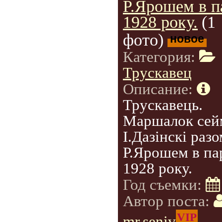
Р.Ярошем в п
1928 року.
(1
фото)
новое
Категория:
Трускавец
Описание:
Трускавець.
Маршалок сей
І.Дазінскі разо
Р.Ярошем в па
1928 року.
Год съемки:
Автор поста:
VIP
mr.seniv