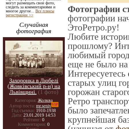
могут размещать свои фото,
Фотографии ст
следить за комментариями и
многое другое...
Все плюсы
регистрации >>
фотографии нач
Случайная
ЭтоРетро.ру!
фотография
Любите историю
прошлому? Инт
любимый город 
еще не было на
Интересуетесь
Захоронка в Любелі
старых улиц го
(Жовківський р-н) на
горожан старог
Львівщині.
(1 фото)
Ретро транспорт
Категория:
Жолква
VIP
Автор поста:
mr.seniv
было запечатле
Год съемки:
1910-1938
Дата:
23.01.2019 14:53
крупнейшая баз
Рейтинг:
0
Комментарии:
0
(начиная от
фо
Карта:
-