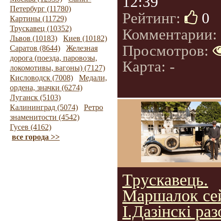
12:39
Петербург (11780)
Рейтинг:
0
Картины (11729)
Трускавец (10352)
Комментарии:
Львов (10183)
Киев (10182)
Просмотров:
Саратов (8644)
Железная
дорога (поезда, паровозы,
Карта: -
локомотивы, вагоны) (7127)
Кисловодск (7008)
Медали,
ордена, значки (6274)
Луганск (5103)
Калининград (5074)
Ретро
знаменитости (4542)
Гусев (4162)
все города >>
Трускавець.
Маршалок се
І.Дазінскі раз