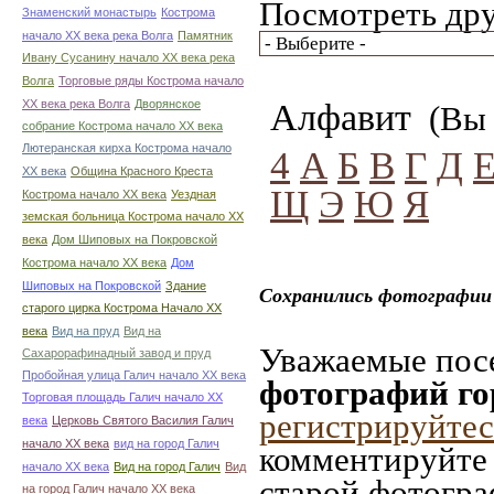
Посмотреть дру
Знаменский монастырь
Кострома
начало ХХ века река Волга
Памятник
Ивану Сусанину начало ХХ века река
Волга
Торговые ряды Кострома начало
ХХ века река Волга
Дворянское
Алфавит
(Вы 
собрание Кострома начало ХХ века
Лютеранская кирха Кострома начало
4
А
Б
В
Г
Д
ХХ века
Община Красного Креста
Щ
Э
Ю
Я
Кострома начало ХХ века
Уездная
земская больница Кострома начало ХХ
века
Дом Шиповых на Покровской
Кострома начало ХХ века
Дом
Шиповых на Покровской
Здание
Сохранились фотографии 
старого цирка Кострома Начало ХХ
века
Вид на пруд
Вид на
Уважаемые посе
Сахарорафинадный завод и пруд
Пробойная улица Галич начало ХХ века
фотографий го
Торговая площадь Галич начало ХХ
регистрируйтес
века
Церковь Святого Василия Галич
начало ХХ века
вид на город Галич
комментируйте 
начало ХХ века
Вид на город Галич
Вид
старой фотограф
на город Галич начало ХХ века