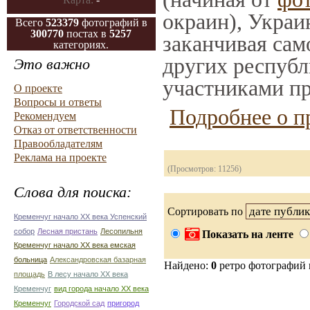
окраин), Украи
Всего
523379
фотографий в
300770
постах в
5257
заканчивая само
категориях.
других республ
Это важно
участниками пр
О проекте
Вопросы и ответы
Подробнее о п
Рекомендуем
Отказ от ответственности
Правообладателям
Реклама на проекте
(Просмотров: 11256)
Слова для поиска:
Сортировать по
Кременчуг начало ХХ века Успенский
собор
Лесная пристань
Лесопильня
Показать на ленте
Кременчуг начало ХХ века емская
больница
Александровская базарная
Найдено:
0
ретро фотографий
площадь
В лесу начало ХХ века
Кременчуг
вид города начало ХХ века
Кременчуг
Городской сад
пригород