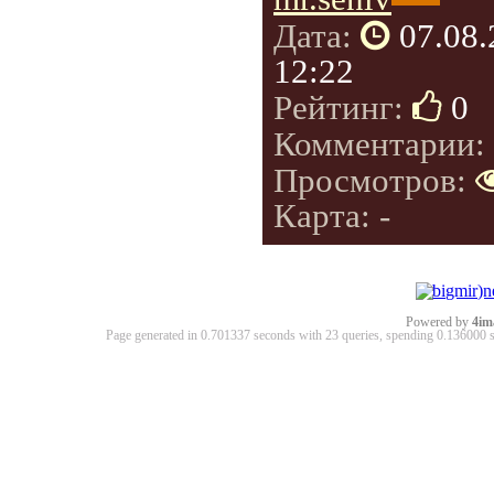
Дата:
07.08
12:22
Рейтинг:
0
Комментарии:
Просмотров:
Карта: -
Powered by
4im
Page generated in 0.701337 seconds with 23 queries, spending 0.13600