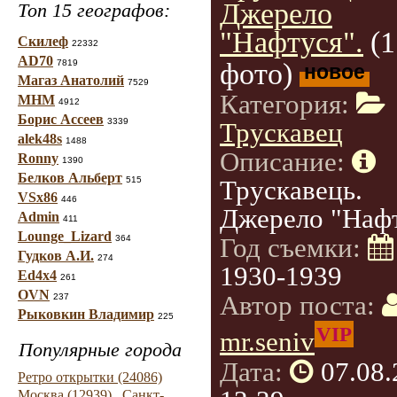
Джерело
Топ 15 географов:
"Нафтуся".
(1
Скилеф
22332
AD70
7819
фото)
новое
Магаз Анатолий
7529
Категория:
МНМ
4912
Борис Ассеев
3339
Трускавец
alek48s
1488
Описание:
Ronny
1390
Белков Альберт
515
Трускавець.
VSx86
446
Джерело "Нафт
Admin
411
Lounge_Lizard
Год съемки:
364
Гудков А.И.
274
1930-1939
Ed4x4
261
OVN
Автор поста:
237
Рыковкин Владимир
225
VIP
mr.seniv
Популярные города
Дата:
07.08
Ретро открытки (24086)
Москва (12939)
Санкт-