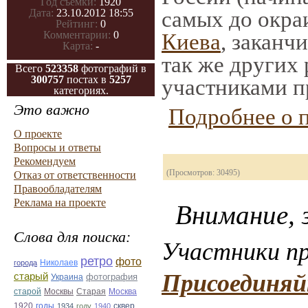
Год съемки:
1920
самых до окра
Дата:
23.10.2012 18:55
Рейтинг:
0
Комментарии:
0
Киева
, заканч
Карта:
-
так же других
Всего
523358
фотографий в
300757
постах в
5257
участниками п
категориях.
Это важно
Подробнее о 
О проекте
Вопросы и ответы
Рекомендуем
(Просмотров: 30495)
Отказ от ответственности
Правообладателям
Реклама на проекте
Внимание, з
Слова для поиска:
Участники пр
ретро
фото
Николаев
города
Присоединяй
старый
фотография
Украина
Старая
Москва
старой
Москвы
1920
годы
сквер
1934
году
1940