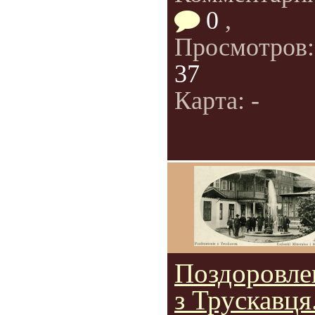
0
,
Просмотров
37
Карта: -
Поздоровле
з Трускавця