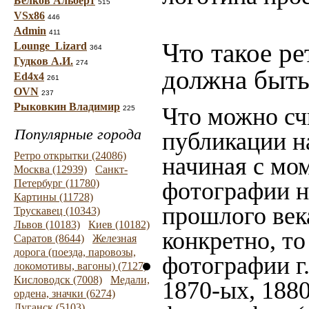
Белков Альберт
515
VSx86
446
Admin
411
Что такое ре
Lounge_Lizard
364
Гудков А.И.
274
должна быть
Ed4x4
261
OVN
237
Рыковкин Владимир
Что можно сч
225
Популярные города
публикации н
Ретро открытки (24086)
начиная c мо
Москва (12939)
Санкт-
Петербург (11780)
фотографии на
Картины (11728)
прошлого века
Трускавец (10343)
Львов (10183)
Киев (10182)
конкретно, то
Саратов (8644)
Железная
дорога (поезда, паровозы,
фотографии г.
локомотивы, вагоны) (7127)
Кисловодск (7008)
Медали,
1870-ых, 1880
ордена, значки (6274)
Луганск (5103)