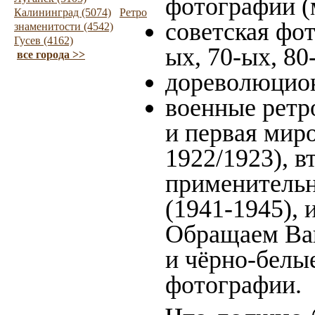
фотографии (
Калининград (5074)
Ретро
советская фот
знаменитости (4542)
Гусев (4162)
ых, 70-ых, 80
все города >>
дореволюционн
военные ретр
и первая миро
1922/1923), в
применительн
(1941-1945),
Обращаем Ваш
и чёрно-белые
фотографии.