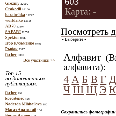
603
Grozniy
22990
Карта: -
Crakodil
19166
haratoshka
17292
worldriko
14815
AD70
12104
Посмотреть д
SAFARI
11552
Spektor
8532
Ігор Кузьменко
8485
Рыбак
7377
Алфавит
fischer
(Вы
6098
Все участники >>
алфавита):
Топ 15
4
А
Б
В
Г
по дополненным
публикациям:
Ч
Ш
Щ
Э
fischer
459
korostenec
436
Nadezda Mihhailova
186
Магаз Анатолий
184
Сохранились фотографии 
Борис Ассеев
178