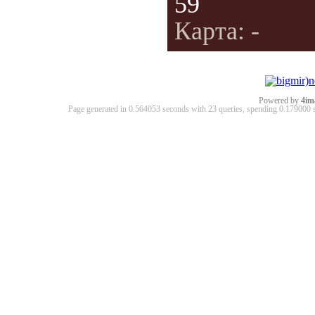
59
Карта: -
Powered by
4im
Page generated in 0.564053 seconds with 23 queries, spending 0.17900