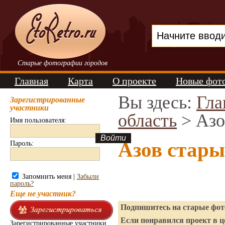
Старые фотографии городов
Главная
Карта
О проекте
Новые фот
Вы здесь:
Гла
Зарегистрированные
участники
область
> Азо
Имя пользователя:
Азов стары
Пароль:
Запомнить меня |
Забыли
пароль?
Еще не участник?
Подпишитесь на старые фото
Если понравился проект в ц
Зарегистрированные участники