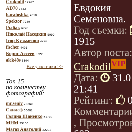
Crakodil
17967
Евдокия
AD70
7743
haratoshka
Семеновна.
7618
Spektor
7249
Год съемки:
Рыбак
6790
Николай Наседкин
5090
1915
Ігор Кузьменко
4796
fischer
4401
Автор поста
Борис Ассеев
3722
alek48s
3394
VIP
Crakodil
Все участники >>
Дата:
31.0
Топ 15
21:41
по количеству
фотографий:
Рейтинг:
mr.seniv
78260
Комментари
Скилеф
56681
Галина Шаненко
51702
, Просмотро
МНМ
35166
Магаз Анатолий
32292