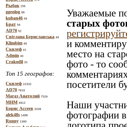
Рыбак
156
Уважаемые по
ggeolog
88
kuban46
59
старых фото
Брат
56
регистрируйт
AD70
52
Світлана Бериславська
49
и комментиру
Klimbim
48
Скилеф
41
место на стар
Admin
40
фото - то со
Crakodil
33
комментариях
Топ 15 географов:
посетители б
Скилеф
22332
AD70
7819
Магаз Анатолий
7529
Наши участни
МНМ
4912
Борис Ассеев
3339
фотографии в
alek48s
1488
Ronny
логотипа прое
1390