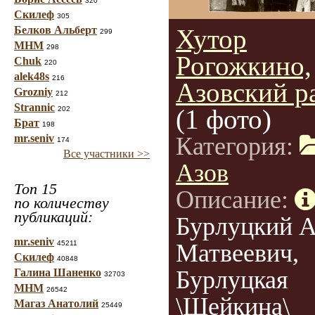
320
Скилеф
305
Белков Альберт
Хутор
299
МНМ
298
Рогожкино,
Chuk
220
alek48s
216
Азовский р
Grozniy
212
Strannic
(1 фото)
202
Брат
198
mr.seniv
Категория:
174
Все участники >>
Азов
Топ 15
Описание:
по количеству
публикаций:
Бурлуцкий 
mr.seniv
45211
Матвеевич,
Скилеф
40848
Бурлуцкая
Галина Шаненко
32703
МНМ
26542
\Шейкина\
Магаз Анатолий
25449