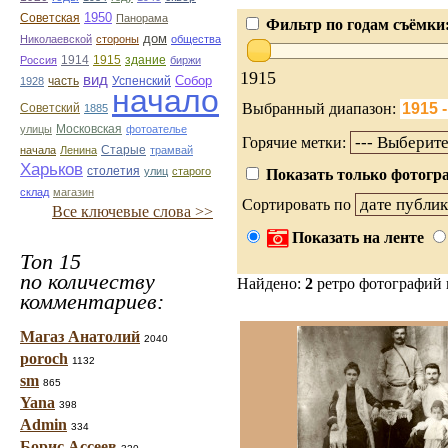
1950
Советская
Панорама
Фильтр по годам съёмки
дом
Николаевской
стороны
общества
1914
1915
здание
Россия
биржи
1915
вид
Собор
Успенский
1928
часть
начало
Выбранный диапазон:
Советский
1885
улицы
Московская
фотоателье
Горячие метки:
Старые
начала
Ленина
трамвай
Харьков
столетия
улиц
старого
Показать только фотогра
склад
магазин
Сортировать по
Все ключевые слова >>
Показать на ленте
Топ 15
по количеству
Найдено:
2
ретро фотографий
комментариев:
Магаз Анатолий
2040
poroch
1132
sm
865
Yana
398
Admin
334
Борис Ассеев