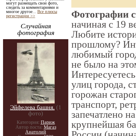
могут размещать свои фото,
следить за комментариями и
Фотографии ст
многое другое...
Все плюсы
регистрации >>
начиная с 19 в
Случайная
Любите истори
фотография
прошлому? Инт
любимый город
не было на это
Интересуетес
улиц города, 
горожан старог
транспорт, рет
Эйфелева башня.
(1
запечатлено на
фото)
крупнейшая ба
Категория:
Париж
Автор поста:
Магаз
России (начин
Анатолий