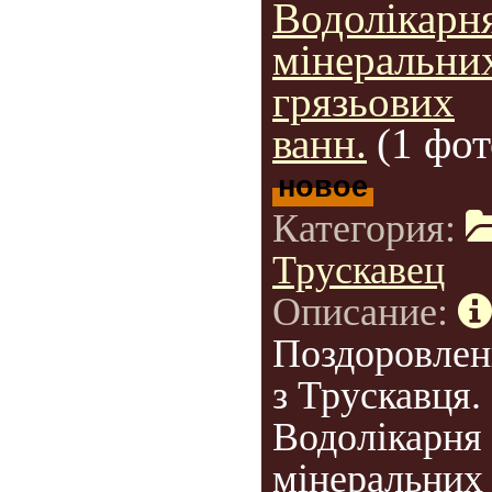
Водолікарн
мінеральни
грязьових
ванн.
(1 фот
новое
Категория:
Трускавец
Описание:
Поздоровлен
з Трускавця.
Водолікарня
мінеральних 