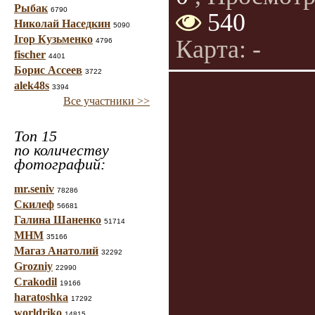
Рыбак
6790
540
Николай Наседкин
5090
Ігор Кузьменко
Карта: -
4796
fischer
4401
Борис Ассеев
3722
alek48s
3394
Все участники >>
Топ 15
по количеству
фотографий:
mr.seniv
78286
Скилеф
56681
Галина Шаненко
51714
МНМ
35166
Магаз Анатолий
32292
Grozniy
22990
Crakodil
19166
haratoshka
17292
worldriko
14815