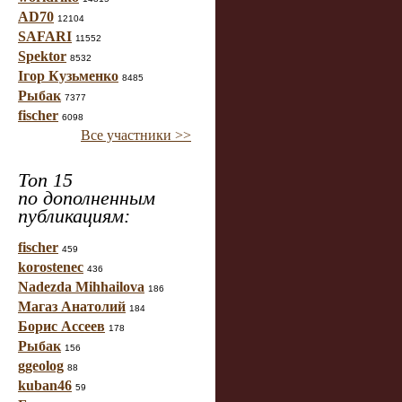
AD70
12104
SAFARI
11552
Spektor
8532
Ігор Кузьменко
8485
Рыбак
7377
fischer
6098
Все участники >>
Топ 15
по дополненным
публикациям:
fischer
459
korostenec
436
Nadezda Mihhailova
186
Магаз Анатолий
184
Борис Ассеев
178
Рыбак
156
ggeolog
88
kuban46
59