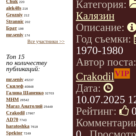
Категория:
Chuk
220
alek48s
216
Калязин
Grozniy
212
Strannic
202
Описание:
Брат
198
mr.seniv
Год съемки:
174
Все участники >>
1970-1980
Топ 15
Автор поста
по количеству
публикаций:
VIP
Crakodil
mr.seniv
45237
Дата:
Скилеф
40848
Галина Шаненко
32703
10.07.2025 1
МНМ
26542
Магаз Анатолий
25449
Рейтинг:
Crakodil
17967
Комментари
AD70
7743
haratoshka
7618
0
, Просмотр
Spektor
7249