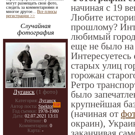
могут размещать свои фото,
начиная с 19 ве
следить за комментариями и
многое другое...
Все плюсы
Любите историю
регистрации >>
прошлому? Инт
Случайная
фотография
любимый город 
еще не было на
Интересуетесь
старых улиц го
горожан старог
Ретро транспорт
Луганск
(1 фото)
было запечатле
Категория:
Луганск
крупнейшая баз
VIP
Автор поста:
Spektor
(начиная от
фо
Год съемки:
1978-1980
Дата:
02.07.2021 13:11
окраин), Украи
Рейтинг:
0
Комментарии:
0
заканчивая само
Карта:
-