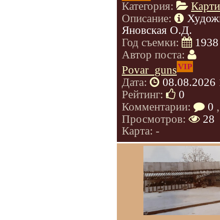
Категория:
Карт
Описание:
Худож
Яновская О.Д.
Год съемки:
1938
Автор поста:
VIP
Povar_guns
Дата:
08.08.2026 
Рейтинг:
0
Комментарии:
0
,
Просмотров:
28
Карта: -