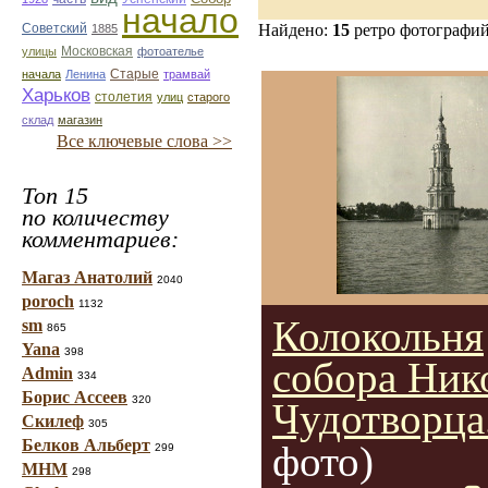
начало
Советский
Найдено:
15
ретро фотографи
1885
улицы
Московская
фотоателье
Старые
начала
Ленина
трамвай
Харьков
столетия
улиц
старого
склад
магазин
Все ключевые слова >>
Топ 15
по количеству
комментариев:
Магаз Анатолий
2040
poroch
1132
Колокольня
sm
865
Yana
398
собора Ник
Admin
334
Борис Ассеев
320
Чудотворца
Скилеф
305
Белков Альберт
фото)
299
МНМ
298