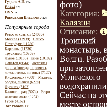
фото)
Гудков А.И.
274
Ed4x4
261
Категория:
OVN
237
Рыковкин Владимир
225
Калязин
Популярные города
Описание:
Ретро открытки (24086)
Троицкий
Москва (12939)
Санкт-
Петербург (11780)
монастырь, в
Картины (11730)
Трускавец (10369)
Волги. Разо
Львов (10183)
Киев (10182)
Саратов (8644)
Железная
при затопле
дорога (поезда, паровозы,
локомотивы, вагоны) (7127)
Угличского
Кисловодск (7008)
Медали,
ордена, значки (6274)
водохранили
Луганск (5103)
Калининград (5074)
Ретро
Сейчас на э
знаменитости (4542)
Гусев (4162)
месте остро
все города >>