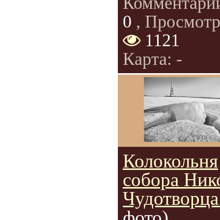
Комментари
0
, Просмотр
1121
Карта: -
Колокольня
собора Ник
Чудотворца
фото)