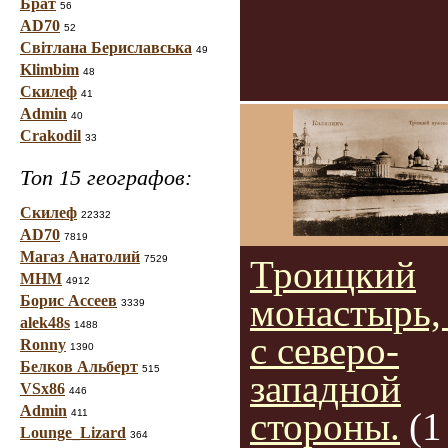
Брат
56
AD70
52
Світлана Бериславська
49
Klimbim
48
Скилеф
41
Admin
40
Crakodil
33
Топ 15 географов:
Скилеф
22332
AD70
7819
Магаз Анатолий
7529
Троицкий
МНМ
4912
монастырь,
Борис Ассеев
3339
alek48s
1488
с северо-
Ronny
1390
Белков Альберт
515
западной
VSx86
446
Admin
стороны.
(1
411
Lounge_Lizard
364