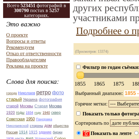
других республ
Всего
523451
фотографий в
300790
постах в
5257
участниками пр
категориях.
Это важно
Подробнее о п
О проекте
Вопросы и ответы
Рекомендуем
(Просмотров: 13374)
Отказ от ответственности
Правообладателям
Реклама на проекте
Фильтр по годам съёмки
Слова для поиска:
1855
1865
1875
18
ретро
фото
Выбранный диапазон:
Николаев
города
старый
фотография
Украина
Горячие метки:
Старая
Москва
старой
Москвы
1920
годы
сквер
1934
году
1940
Показать только фотогра
1950
Советская
Панорама
Сортировать по
дом
Николаевской
стороны
общества
1914
1915
здание
Россия
биржи
Показать на ленте
вид
Собор
Успенский
1928
часть