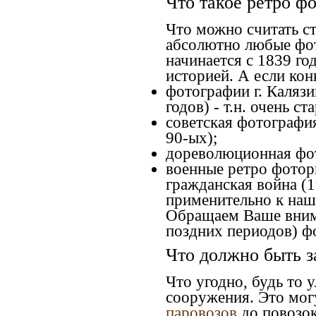
Что такое ретро ф
Что можно считать с
абсолютно любые фот
начинается с 1839 го
историей. А если конк
фотографии г. Калязи
годов) - т.н. очень 
советская фотография
90-ых);
дореволюционная фото
военные ретро фоторг
гражданская война (1
применительно к наше
Обращаем Ваше внима
поздних периодов) ф
Что должно быть з
Что угодно, будь то 
сооружения. Это мог
паровозов
до повозок