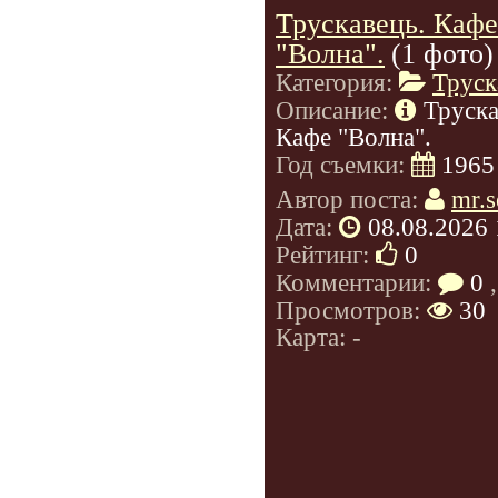
Трускавець. Кафе
"Волна".
(1 фото)
Категория:
Труск
Описание:
Труска
Кафе "Волна".
Год съемки:
1965
Автор поста:
mr.s
Дата:
08.08.2026 
Рейтинг:
0
Комментарии:
0
,
Просмотров:
30
Карта: -