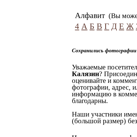
Алфавит
(Вы может
4
А
Б
В
Г
Д
Е
Ж
Сохранились фотографии 
Уважаемые посетител
Калязин
? Присоедин
оценивайте и коммен
фотографии, адрес, и
информацию в коммен
благодарны.
Наши участники имею
(большой размер) без