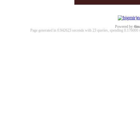
Powered by
4im
Page generated in 0.942623 seconds with 23 queries, spending 0.17600