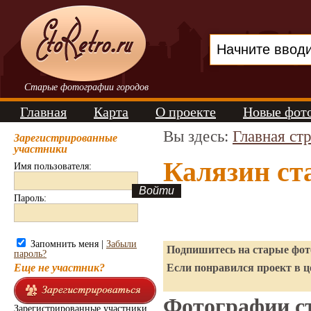
Старые фотографии городов
Главная
Карта
О проекте
Новые фот
Вы здесь:
Главная ст
Зарегистрированные
участники
Калязин ст
Имя пользователя:
Пароль:
Запомнить меня |
Забыли
Подпишитесь на старые фото
пароль?
Еще не участник?
Если понравился проект в ц
Фотографии ст
Зарегистрированные участники