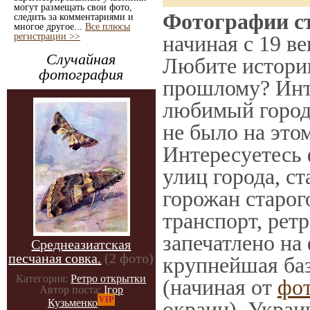
могут размещать свои фото,
Фотографии ст
следить за комментариями и
многое другое...
Все плюсы
регистрации >>
начиная с 19 ве
Случайная
Любите историю
фотография
прошлому? Инт
любимый город 
не было на этом
Интересуетесь
улиц города, с
горожан старог
транспорт, ретр
запечатлено на
Среднеазиатская
песчаная совка.
(2 фото)
крупнейшая баз
Категория:
Ретро открытки
(начиная от
фо
Автор поста:
Ігор
VIP
окраин), Украи
Кузьменко