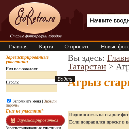
Старые фотографии городов
Главная
Карта
О проекте
Новые фот
Вы здесь:
Главн
Зарегистрированные
участники
Татарстан
> Аг
Имя пользователя:
Агрыз стар
Пароль:
Запомнить меня |
Забыли
пароль?
Еще не участник?
Подпишитесь на старые фото
Если понравился проект в ц
Зарегистрированные участники