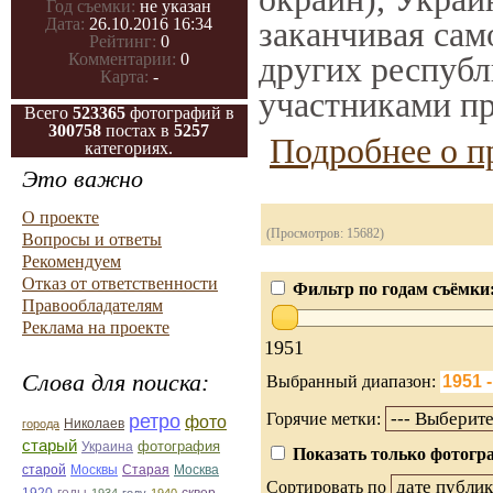
Год съемки:
не указан
заканчивая само
Дата:
26.10.2016 16:34
Рейтинг:
0
других республ
Комментарии:
0
Карта:
-
участниками пр
Всего
523365
фотографий в
300758
постах в
5257
Подробнее о п
категориях.
Это важно
О проекте
(Просмотров: 15682)
Вопросы и ответы
Рекомендуем
Отказ от ответственности
Фильтр по годам съёмки
Правообладателям
Реклама на проекте
1951
Слова для поиска:
Выбранный диапазон:
Горячие метки:
ретро
фото
Николаев
города
старый
фотография
Украина
Показать только фотогра
Старая
Москва
старой
Москвы
Сортировать по
годы
сквер