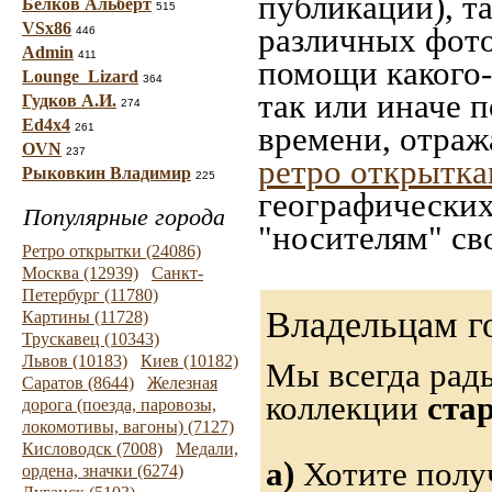
публикации), т
Белков Альберт
515
VSx86
различных фото
446
Admin
411
помощи какого-л
Lounge_Lizard
364
так или иначе 
Гудков А.И.
274
Ed4x4
времени, отраж
261
OVN
237
ретро открытк
Рыковкин Владимир
225
географических
Популярные города
"носителям" св
Ретро открытки (24086)
Москва (12939)
Санкт-
Петербург (11780)
Владельцам г
Картины (11728)
Трускавец (10343)
Львов (10183)
Киев (10182)
Мы всегда рад
Саратов (8644)
Железная
коллекции
ста
дорога (поезда, паровозы,
локомотивы, вагоны) (7127)
Кисловодск (7008)
Медали,
а)
Хотите получ
ордена, значки (6274)