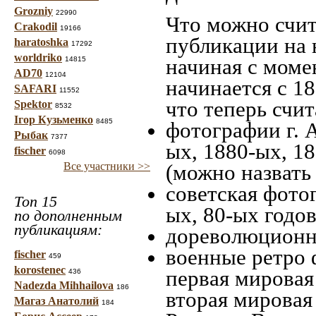
Grozniy
22990
Что можно счит
Crakodil
19166
публикации на 
haratoshka
17292
worldriko
начиная c моме
14815
AD70
12104
начинается с 18
SAFARI
11552
что теперь счит
Spektor
8532
Ігор Кузьменко
8485
фотографии г. 
Рыбак
7377
ых, 1880-ых, 18
fischer
6098
Все участники >>
(можно назвать
советская фотог
Топ 15
ых, 80-ых годов
по дополненным
публикациям:
дореволюционна
военные ретро 
fischer
459
korostenec
первая мировая 
436
Nadezda Mihhailova
186
вторая мировая
Магаз Анатолий
184