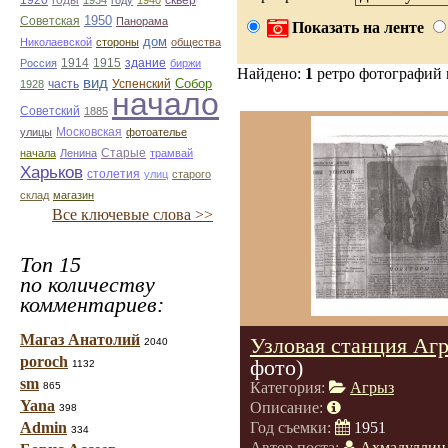
1920
1934
году
1940
1950
Советская
Панорама
Показать на ленте
дом
Николаевской
стороны
общества
1914
1915
здание
Россия
биржи
Найдено:
1
ретро фотографий
вид
Собор
Успенский
1928
часть
начало
Советский
1885
улицы
Московская
фотоателье
Старые
начала
Ленина
трамвай
Харьков
столетия
улиц
старого
склад
магазин
Все ключевые слова >>
Топ 15
по количеству
комментариев:
Магаз Анатолий
Узловая станция Аг
2040
poroch
фото)
1132
sm
Категория:
Агрыз
865
Yana
Описание:
398
Admin
Год съемки:
1951
334
Автор поста:
Ахмадуллин