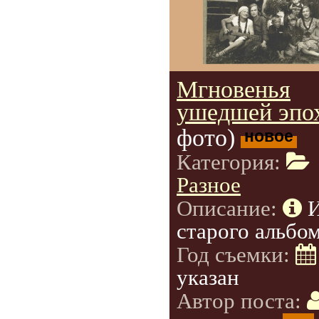
Мгновенья
ушедшей эпо
фото)
новое
Категория:
Разное
Описание:
старого альбом
Год съемки:
указан
Автор поста: