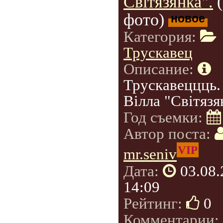
Світязянка".
фото)
новое
Категория:
Трускавец
Описание:
Трускавеццць.
Вілла "Світязя
Год съемки:
Автор поста:
VIP
mr.seniv
Дата:
03.08
14:09
Рейтинг:
0
Комментарии: