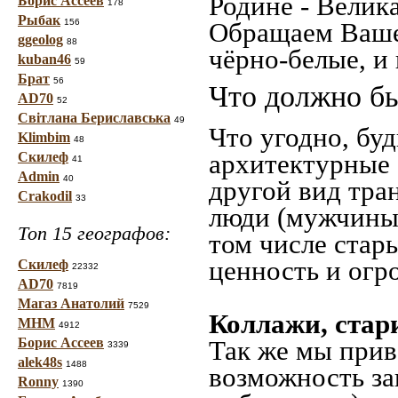
Родине - Велик
Борис Ассеев
178
Рыбак
156
Обращаем Ваше
ggeolog
88
чёрно-белые, и
kuban46
59
Брат
56
Что должно бы
AD70
52
Світлана Бериславська
49
Что угодно, буд
Klimbim
48
архитектурные 
Скилеф
41
Admin
40
другой вид тра
Crakodil
33
люди (мужчины,
Топ 15 географов:
том числе стар
ценность и огр
Скилеф
22332
AD70
7819
Магаз Анатолий
7529
Коллажи, стар
МНМ
4912
Борис Ассеев
Так же мы прив
3339
alek48s
1488
возможность за
Ronny
1390