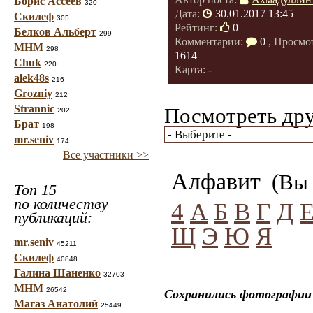
Борис Ассеев
320
Дата:
30.01.2017 13:45
Скилеф
305
Рейтинг:
0
Белков Альберт
299
Комментарии:
0
, Просмо
МНМ
298
1614
Chuk
220
Карта: -
alek48s
216
Grozniy
212
Strannic
Посмотреть дру
202
Брат
198
mr.seniv
174
Все участники >>
Алфавит
(Вы 
Топ 15
по количеству
4
А
Б
В
Г
Д
публикаций:
Щ
Э
Ю
Я
mr.seniv
45211
Скилеф
40848
Галина Шаненко
32703
МНМ
26542
Сохранились фотографии 
Магаз Анатолий
25449