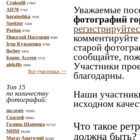
Crakodil
17967
Уважаемые посе
AD70
7743
haratoshka
фотографий го
7618
Spektor
7249
регистрируйтес
Рыбак
6790
комментируйте 
Николай Наседкин
5090
Ігор Кузьменко
старой фотограф
4796
fischer
4401
сообщайте, пож
Борис Ассеев
3722
Участники прое
alek48s
3394
Все участники >>
благодарны.
Топ 15
Наши участники
по количеству
фотографий:
исходном качес
mr.seniv
78260
Скилеф
56681
Что такое рет
Галина Шаненко
51710
МНМ
35166
должна быть?
Магаз Анатолий
32292