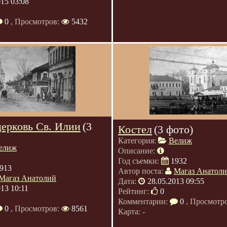
015 03:08
0
, Просмотров:
5432
церковь Св. Илии
(3
Костел
(3 фото)
Категория:
Велиж
елиж
Описание:
Год съемки:
1932
913
Автор поста:
Магаз Анатол
Магаз Анатолий
Дата:
28.05.2013 09:55
013 10:11
Рейтинг:
0
Комментарии:
0
, Просмотр
0
, Просмотров:
8561
Карта: -