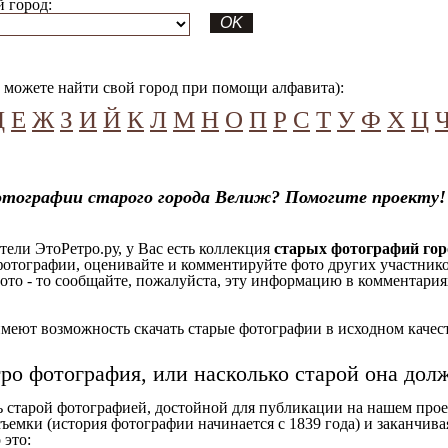
 город:
можете найти свой город при помощи алфавита):
Д
Е
Ж
З
И
Й
К
Л
М
Н
О
П
Р
С
Т
У
Ф
Х
Ц
отографии старого города Велиж? Помогите проекту!
ели ЭтоРетро.ру, у Вас есть коллекция
старых фотографий го
отографии, оценивайте и комментируйте фото других участников
ото - то сообщайте, пожалуйста, эту информацию в комментариях
еют возможность скачать старые фотографии в исходном качеств
тро фотография, или насколько старой она дол
ь старой фотографией, достойной для публикации на нашем прое
ъемки (история фотографии начинается с 1839 года) и заканчивая
 это: