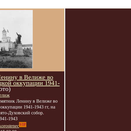
енину в Велиже во
цкой оккупации 1941-
ото)
елиж
мятник Ленину в Велиже во
оккупации 1941-1943 гг, на
ято-Духовский собор.
941-1943
VIP
korostenec