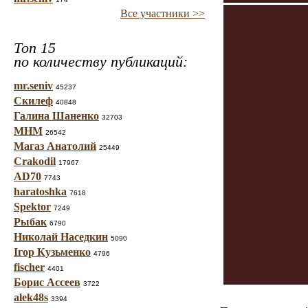
Все участники >>
Топ 15
по количеству публикаций:
mr.seniv
45237
Скилеф
40848
Галина Шаненко
32703
МНМ
26542
Магаз Анатолий
25449
Crakodil
17967
AD70
7743
haratoshka
7618
Spektor
7249
Рыбак
6790
Николай Наседкин
5090
Ігор Кузьменко
4796
fischer
4401
Борис Ассеев
3722
alek48s
3394