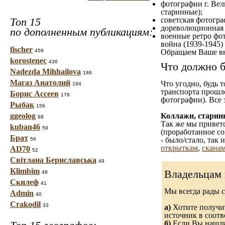
фотографии г. Вел
старинные);
Топ 15
советская фотограф
дореволюционная ф
по дополненным публикациям:
военные ретро фот
война (1939-1945)
fischer
459
Обращаем Ваше вн
korostenec
436
Что должно б
Nadezda Mihhailova
186
Магаз Анатолий
Что угодно, будь 
184
транспорта прошл
Борис Ассеев
178
фотографии). Все 
Рыбак
156
ggeolog
Коллажи, старин
88
Так же мы приветс
kuban46
59
(проработанное со
Брат
- было/стало, так
56
открыткам
,
сканам
AD70
52
Світлана Бериславська
49
Klimbim
Владельцам 
48
Скилеф
41
Мы всегда рады 
Admin
40
Crakodil
33
а)
Хотите получит
источник в соот
б)
Если Вы нашли 