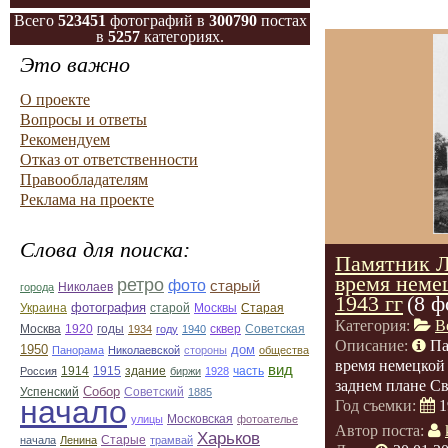
Всего
523451
фотографий в
300790
постах
в
5257
категориях.
Это важно
О проекте
Вопросы и ответы
Рекомендуем
Отказ от ответственности
Правообладателям
Реклама на проекте
Слова для поиска:
Памятник Л
время неме
ретро
фото
старый
Николаев
города
1943 гг
(8 ф
фотография
Украина
Старая
старой
Москвы
Категория:
В
Москва
1920
годы
сквер
1934
году
1940
Советская
Описание:
Па
1950
дом
Панорама
Николаевской
стороны
общества
время немецкой 
вид
1914
1915
здание
Россия
биржи
1928
часть
заднем плане Св
Собор
Успенский
Советский
1885
начало
Год съемки:
1
улицы
Московская
фотоателье
Автор поста:
Харьков
Старые
начала
Ленина
трамвай