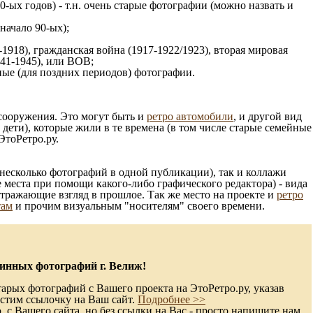
0-ых годов) - т.н. очень старые фотографии (можно назвать и
 начало 90-ых);
1918), гражданская война (1917-1922/1923), вторая мировая
941-1945), или ВОВ;
ые (для поздних периодов) фотографии.
 сооружения. Это могут быть и
ретро автомобили
, и другой вид
ети), которые жили в те времена (в том числе старые семейные
ЭтоРетро.ру.
несколько фотографий в одной публикации), так и коллажи
 места при помощи какого-либо графического редактора) - вида
отражающие взгляд в прошлое. Так же место на проекте и
ретро
там
и прочим визуальным "носителям" своего времени.
инных фотографий г. Велиж!
арых фотографий с Вашего проекта на ЭтоРетро.ру, указав
стим ссылочку на Ваш сайт.
Подробнее >>
с Вашего сайта, но без ссылки на Вас - просто напишите нам