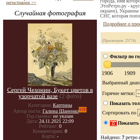
города, имя котор
регистрации >>
ЭтоРетро.ру - кру
окраин), Украины 
Случайная фотография
СНГ, которая попо
Подробнее о про
(Просмотров: 25774)
Фильтр по го
1906
1909
Выбранный диап
Сергей Чехонин, Букет цветов в
Горячие метки:
узорчатой вазе
(2 фото)
Показать тол
Категория:
Картины
VIP
Автор поста:
Галина Шаненко
Сортировать по
Год съемки:
не указан
Дата:
24.11.2021 22:09
Показать 
Рейтинг:
0
Комментарии:
0
Карта:
-
Найдено:
7
ретро 