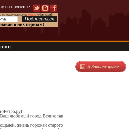
ру на проектах:
 на нашу рассылку
новых
публикаций!
знавай о них первым!
ники
тоРетро.ру!
л Ваш любимый город Велиж так
лощадей, жизнь горожан старого