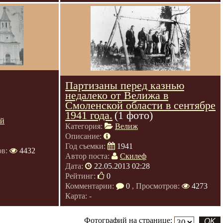
Партизаны перед казнью
недалеко от Велижа в
Смоленской области в сентябре
1941 года.
(1 фото)
ий
Категория:
Велиж
Описание:
Год съемки:
1941
ов:
4432
Автор поста:
Скилеф
Дата:
22.05.2013 02:28
Рейтинг:
0
Комментарии:
0
, Просмотров:
4273
Карта: -
Фотографий на странице: