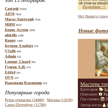
Топ 15 географов:
об этом на info@e
Подробнее >>
Скилеф
22332
AD70
7819
Нет Вашего город
Магаз Анатолий
7529
МНМ
4912
Новые фото
Борис Ассеев
3339
alek48s
1488
Ronny
1390
Белков Альберт
515
VSx86
446
Admin
411
Lounge_Lizard
364
Гудков А.И.
274
Ed4x4
261
OVN
237
Рыковкин Владимир
Мастера тор
225
Категория:
К
Популярные города
Описание:
Ху
Год съемки:
1
Ретро открытки (24086)
Москва (12939)
Санкт-Петербург (11780)
Автор поста: