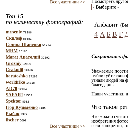
Посмотреть другой
Все участники >>
Топ 15
по количеству фотографий:
Алфавит
(Вы 
mr.seniv
4
А
Б
В
Г
78286
Скилеф
56681
Галина Шаненко
51714
МНМ
35166
Сохранились ф
Магаз Анатолий
32292
Grozniy
22990
Crakodil
19166
Уважаемые посетит
публикуйте свои ф
haratoshka
17292
узнали людей на ф
worldriko
14815
благодарны.
AD70
12104
Наши участники им
SAFARI
11552
Spektor
8532
Что такое ре
Ігор Кузьменко
8485
Рыбак
7377
Что можно считат
fischer
изобретения фотос
6098
если конкретно, то
Все участники >>