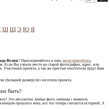
Ч
Ш
Щ
Э
Ю
Я
рода Велиж
? Присоединяйтесь к нам,
регистрируйтесь
,
. Если Вы узнали место на старой фотографии, адрес, или
. Участники проекта, а так же простые посетители будут Вам
е (большой размер) без логотипа проекта.
жна быть?
кте? Это абсолютно любые фото, начиная c момента
 концом прошлого века, все что теперь считается историей. А