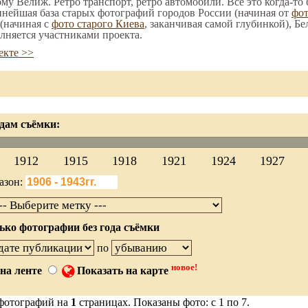
ому Велиж. Ретро транспорт, ретро автомобили. Все это когда-то
пнейшая база старых фотографий городов России (начиная от
фо
(начиная с
фото старого Киева
, заканчивая самой глубинкой), Бе
лняется участниками проекта.
екте >>
дам съёмки:
1912
1915
1918
1921
1924
1927
азон:
ько фотографии без года съёмки
по
новое!
на ленте
Показать на карте
фотографий на
1
страницах. Показаны фото: с 1 по 7.