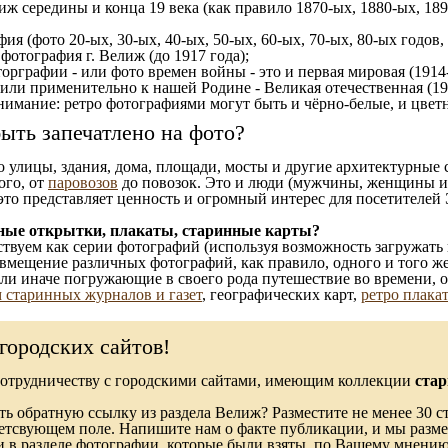
иж середины и конца 19 века (как правило 1870-ых, 1880-ых, 189
ия (фото 20-ых, 30-ых, 40-ых, 50-ых, 60-ых, 70-ых, 80-ых годов,
отография г. Велиж (до 1917 года);
орграфии - или фото времен войны - это и первая мировая (1914-
 или применительно к нашей Родине - Великая отечественная (1
имание: ретро фотографиями могут быть и чёрно-белые, и цветн
ыть запечатлено на фото?
то улицы, здания, дома, площади, мосты и другие архитектурные
ого, от
паровозов
до повозок. Это и люди (мужчины, женщины и д
это представляет ценность и огромный интерес для посетителей 
ные открытки, плакаты, старинные карты?
твуем как серии фотографий (используя возможность загружать 
вмещение различных фотографий, как правило, одного и того же
 или иначе погружающие в своего рода путешествие во времени, 
 старинных журналов и газет
, географических карт,
ретро плака
городских сайтов!
сотрудничеству с городскими сайтами, имеющим коллекции
стар
ь обратную ссылку из раздела Велиж? Разместите не менее 30 ст
ветсвующем поле. Напишите нам о факте публикации, и мы разме
в разделе фотографии, которые были взяты, по Вашему мнению, 