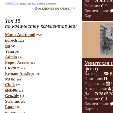
Дата:
20.01.2
столетия
улиц
старого
склад
магазин
Рейтинг:
0
Все ключевые слова >>
Комментарии:
Карта: -
Топ 15
по количеству комментариев:
Магаз Анатолий
2040
poroch
1132
sm
865
Yana
398
Admin
334
Униатская 
Борис Ассеев
320
фото)
Скилеф
305
Белков Альберт
Категория:
В
299
Описание:
МНМ
298
Год съемки:
1
Chuk
220
Автор поста:
alek48s
216
Дата:
28.05.2
Grozniy
212
Рейтинг:
1
Strannic
202
Комментарии:
Брат
198
Карта: -
mr.seniv
174