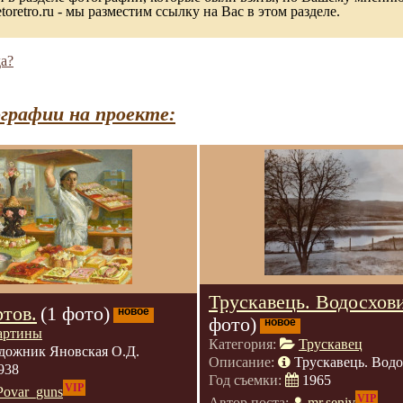
toretro.ru - мы разместим ссылку на Вас в этом разделе.
а?
графии на проекте:
Трускавець. Водосхов
тов.
(1 фото)
новое
фото)
новое
артины
Категория:
Трускавец
дожник Яновская О.Д.
Описание:
Трускавець. Вод
938
Год съемки:
1965
VIP
Povar_guns
VIP