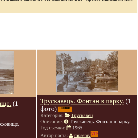
Трускавець. Фонтан в парку.
(1
ище.
(1
фото)
новое
Категория:
Трускавец
Описание:
Трускавець. Фонтан в парку.
осховище.
Год съемки:
1965
VIP
Автор поста:
mr.seniv