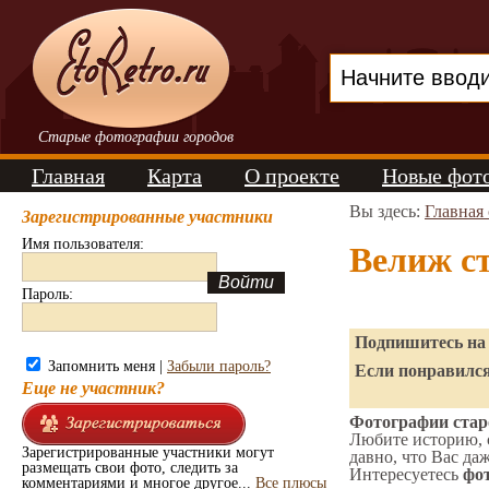
Старые фотографии городов
Главная
Карта
О проекте
Новые фот
Вы здесь:
Главная
Зарегистрированные участники
Имя пользователя:
Велиж с
Пароль:
Подпишитесь на 
Запомнить меня |
Забыли пароль?
Если понравился
Еще не участник?
Фотографии старо
Любите историю, 
Зарегистрированные участники могут
давно, что Вас да
размещать свои фото, следить за
Интересуетесь
фот
комментариями и многое другое...
Все плюсы