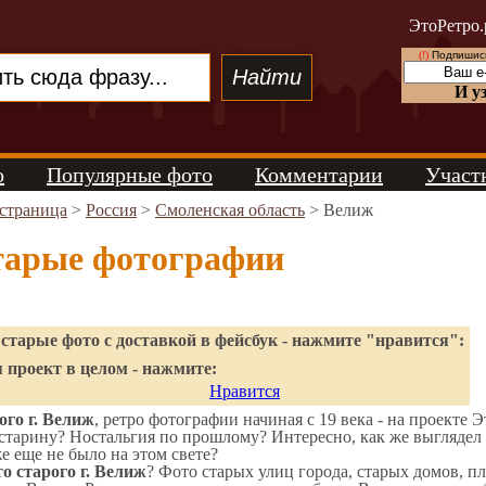
ЭтоРетро.
(!)
Подпишись
И у
о
Популярные фото
Комментарии
Участ
 страница
>
Россия
>
Смоленская область
> Велиж
тарые фотографии
старые фото с доставкой в фейсбук - нажмите "нравится":
 проект в целом - нажмите:
Нравится
го г. Велиж
, ретро фотографии начиная с 19 века - на проекте Э
старину? Ностальгия по прошлому? Интересно, как же выгляде
же еще не было на этом свете?
о старого г. Велиж
? Фото старых улиц города, старых домов, п