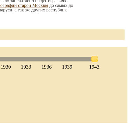
 было запечатлено на фотографиях.
тографий старой Москвы
до самых до
ларуси, а так же других республик
1930
1933
1936
1939
1943