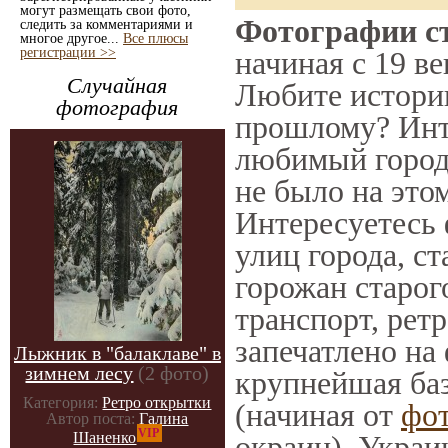
могут размещать свои фото,
Фотографии ст
следить за комментариями и
многое другое...
Все плюсы
регистрации >>
начиная с 19 ве
Случайная
Любите историю
фотография
прошлому? Инт
любимый город 
не было на этом
Интересуетесь
улиц города, с
горожан старог
транспорт, ретр
запечатлено на
Лыжник в "балаклаве" в
зимнем лесу
(2 фото)
крупнейшая баз
Категория:
Ретро открытки
(начиная от
фо
Автор поста:
Галина
VIP
окраин), Украи
Шаненко