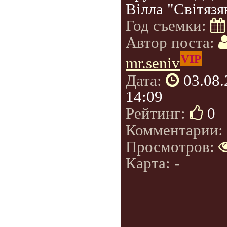
Вілла "Світязя
Год съемки:
Автор поста:
VIP
mr.seniv
Дата:
03.08
14:09
Рейтинг:
0
Комментарии:
Просмотров:
Карта: -