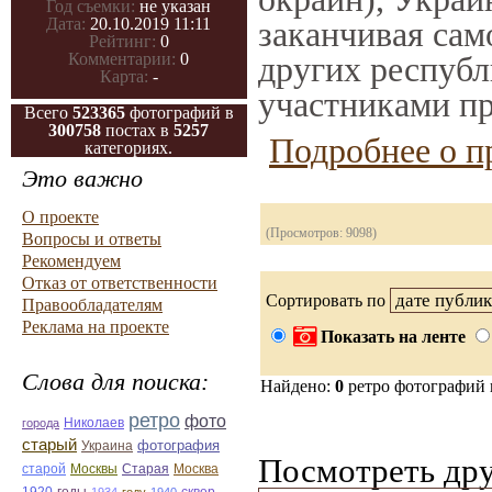
Год съемки:
не указан
заканчивая само
Дата:
20.10.2019 11:11
Рейтинг:
0
других республ
Комментарии:
0
Карта:
-
участниками пр
Всего
523365
фотографий в
300758
постах в
5257
Подробнее о п
категориях.
Это важно
О проекте
(Просмотров: 9098)
Вопросы и ответы
Рекомендуем
Отказ от ответственности
Сортировать по
Правообладателям
Реклама на проекте
Показать на ленте
Слова для поиска:
Найдено:
0
ретро фотографий
ретро
фото
Николаев
города
старый
фотография
Украина
Посмотреть дру
Старая
Москва
старой
Москвы
годы
сквер