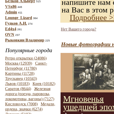
напишите нам о
Белков Альберт
515
VSx86
на Вас в этом р
446
Admin
411
Подробнее >
Lounge_Lizard
364
Гудков А.И.
274
Ed4x4
Нет Вашего города?
261
OVN
237
Рыковкин Владимир
225
Новые фотографии н
Популярные города
Ретро открытки (24086)
Москва (12939)
Санкт-
Петербург (11780)
Картины (11728)
Трускавец (10343)
Львов (10183)
Киев (10182)
Саратов (8644)
Железная
дорога (поезда, паровозы,
Мгновенья
локомотивы, вагоны) (7127)
Кисловодск (7008)
Медали,
ушедшей эпо
ордена, значки (6274)