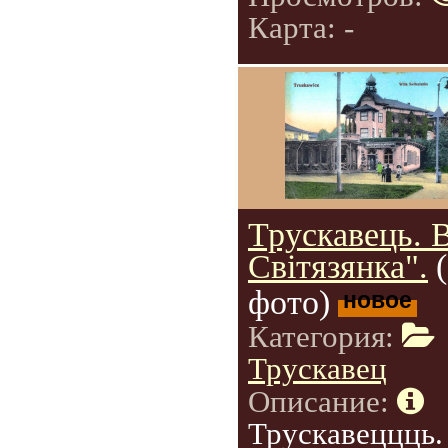
Карта: -
Трускавець. 
Світязянка".
фото)
новое
Категория:
Трускавец
Описание:
Трускавеццць.