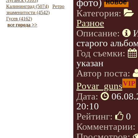
фото)
Луганск (5103)
новое
Калининград (5074)
Ретро
Категория:
знаменитости (4542)
Гусев (4162)
Разное
все города >>
Описание:
старого альбом
Год съемки:
указан
Автор поста:
VIP
Povar_guns
Дата:
06.08
20:10
Рейтинг:
0
Комментарии:
Просмотров: