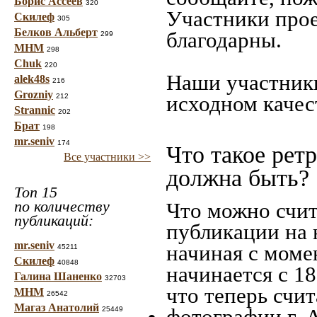
Борис Ассеев
320
Участники прое
Скилеф
305
Белков Альберт
благодарны.
299
МНМ
298
Chuk
220
Наши участники
alek48s
216
Grozniy
исходном качес
212
Strannic
202
Брат
198
mr.seniv
174
Что такое рет
Все участники >>
должна быть?
Топ 15
по количеству
Что можно счит
публикаций:
публикации на 
mr.seniv
начиная c моме
45211
Скилеф
40848
начинается с 18
Галина Шаненко
32703
что теперь счит
МНМ
26542
Магаз Анатолий
фотографии г. 
25449