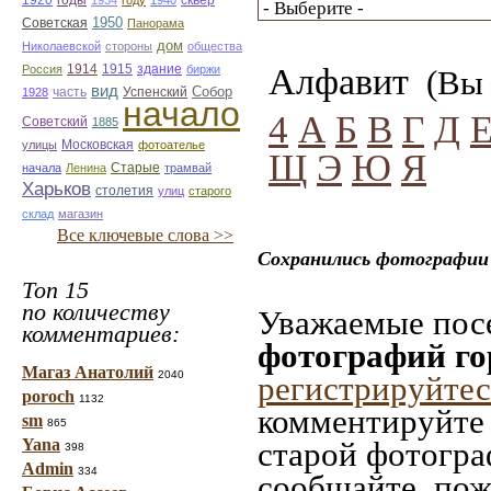
1920
1934
году
1940
1950
Советская
Панорама
дом
Николаевской
стороны
общества
1914
1915
здание
Алфавит
Россия
биржи
(Вы 
вид
Собор
Успенский
1928
часть
начало
4
А
Б
В
Г
Д
Советский
1885
улицы
Московская
фотоателье
Щ
Э
Ю
Я
Старые
начала
Ленина
трамвай
Харьков
столетия
улиц
старого
склад
магазин
Все ключевые слова >>
Сохранились фотографии 
Топ 15
по количеству
Уважаемые посе
комментариев:
фотографий го
Магаз Анатолий
2040
регистрируйтес
poroch
1132
комментируйте 
sm
865
Yana
старой фотограф
398
Admin
334
сообщайте, пож