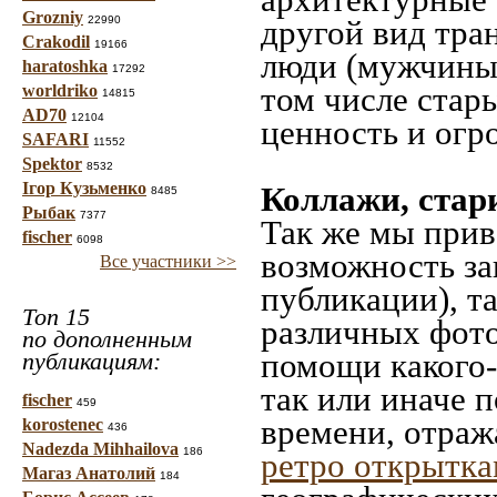
Grozniy
22990
другой вид тра
Crakodil
19166
люди (мужчины,
haratoshka
17292
том числе стар
worldriko
14815
AD70
12104
ценность и огр
SAFARI
11552
Spektor
8532
Ігор Кузьменко
Коллажи, стар
8485
Рыбак
7377
Так же мы прив
fischer
6098
возможность за
Все участники >>
публикации), т
Топ 15
различных фото
по дополненным
помощи какого-л
публикациям:
так или иначе 
fischer
459
времени, отраж
korostenec
436
Nadezda Mihhailova
186
ретро открытк
Магаз Анатолий
184