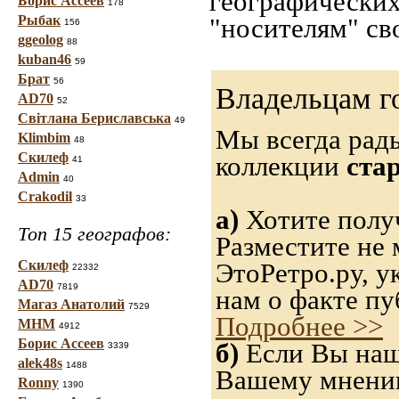
географических
Борис Ассеев
178
Рыбак
"носителям" св
156
ggeolog
88
kuban46
59
Брат
56
Владельцам г
AD70
52
Світлана Бериславська
49
Мы всегда рад
Klimbim
48
Скилеф
коллекции
ста
41
Admin
40
Crakodil
33
а)
Хотите получ
Топ 15 географов:
Разместите не 
Скилеф
ЭтоРетро.ру, 
22332
AD70
7819
нам о факте пу
Магаз Анатолий
7529
Подробнее >>
МНМ
4912
Борис Ассеев
б)
Если Вы нашл
3339
alek48s
1488
Вашему мнению,
Ronny
1390