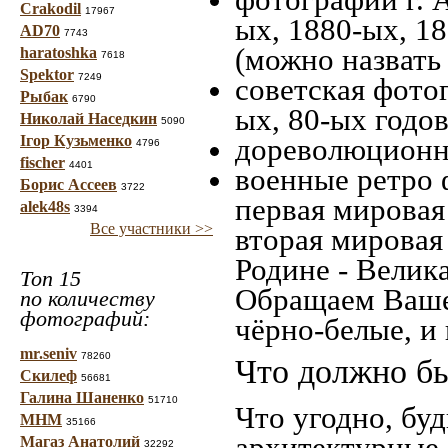
Crakodil
17967
ых, 1880-ых, 18
AD70
7743
(можно назвать
haratoshka
7618
Spektor
7249
советская фотог
Рыбак
6790
ых, 80-ых годов
Николай Наседкин
5090
Ігор Кузьменко
дореволюционна
4796
fischer
4401
военные ретро 
Борис Ассеев
3722
первая мировая 
alek48s
3394
Все участники >>
вторая мировая
Родине - Велик
Топ 15
Обращаем Ваше
по количеству
фотографий:
чёрно-белые, и
mr.seniv
78260
Что должно бы
Скилеф
56681
Галина Шаненко
51710
Что угодно, буд
МНМ
35166
архитектурные 
Магаз Анатолий
32292