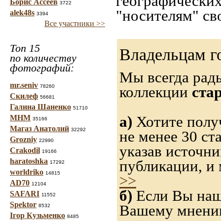
географических
Борис Ассеев
3722
"носителям" св
alek48s
3394
Все участники >>
Топ 15
Владельцам г
по количеству
фотографий:
Мы всегда рад
mr.seniv
78260
коллекции
ста
Скилеф
56681
Галина Шаненко
51710
а)
Хотите получ
МНМ
35166
Магаз Анатолий
32292
не менее 30 ст
Grozniy
22990
указав источн
Crakodil
19166
haratoshka
публикации, и
17292
worldriko
14815
>>
AD70
12104
б)
Если Вы нашл
SAFARI
11552
Spektor
Вашему мнению,
8532
Ігор Кузьменко
8485