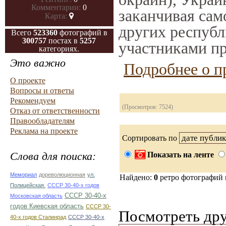
Комментарии:
0
заканчивая само
Карта:
других республ
Всего
523360
фотографий в
300757
постах в
5257
участниками пр
категориях.
Это важно
Подробнее о п
О проекте
Вопросы и ответы
Рекомендуем
(Просмотров: 7524)
Отказ от ответственности
Правообладателям
Реклама на проекте
Сортировать по
Слова для поиска:
Показать на ленте
Мемориал
дореволюционная
ул.
Найдено:
0
ретро фотографий
Полицейская.
СССР 30-40-х годов
СССР 30-40-х
Московская область
годов Киевская область
СССР 30-
Посмотреть дру
40-х годов Сталинрад
СССР 30-40-х