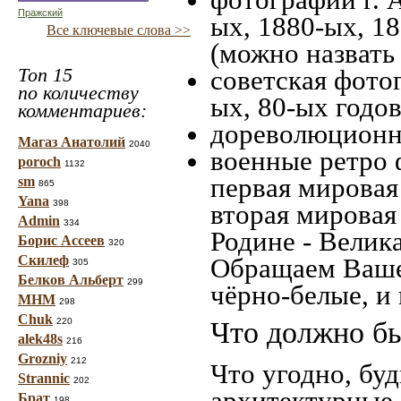
Пражский
ых, 1880-ых, 18
Все ключевые слова >>
(можно назвать
Топ 15
советская фотог
по количеству
ых, 80-ых годов
комментариев:
дореволюционна
Магаз Анатолий
2040
военные ретро 
poroch
1132
первая мировая 
sm
865
Yana
398
вторая мировая
Admin
334
Родине - Велик
Борис Ассеев
320
Скилеф
Обращаем Ваше
305
Белков Альберт
299
чёрно-белые, и
МНМ
298
Chuk
220
Что должно бы
alek48s
216
Grozniy
212
Что угодно, буд
Strannic
202
архитектурные 
Брат
198