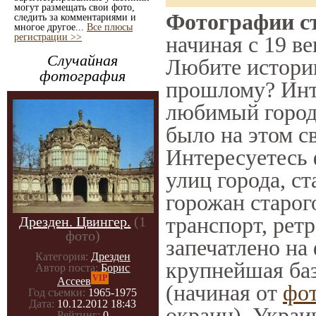
могут размещать свои фото,
Фотографии ст
следить за комментариями и
многое другое...
Все плюсы
регистрации >>
начиная с 19 ве
Случайная
Любите историю
фотография
прошлому? Инт
любимый город 
было на этом с
Интересуетесь
улиц города, с
горожан старог
транспорт, ретр
Дрезден. Цвингер.
(1
фото)
запечатлено на
Категория:
Дрезден
крупнейшая баз
Автор поста:
Борис
VIP
Ассеев
(начиная от
фо
Год съемки:
1965-1975
Дата:
10.12.2012 18:43
окраин), Украи
Рейтинг:
0