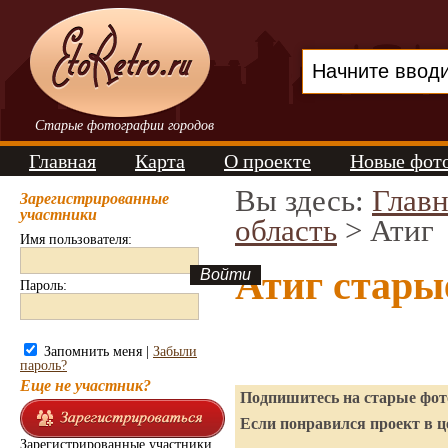
Старые фотографии городов
Главная
Карта
О проекте
Новые фот
Вы здесь:
Главн
Зарегистрированные
участники
область
> Атиг
Имя пользователя:
Атиг стары
Пароль:
Запомнить меня |
Забыли
пароль?
Еще не участник?
Подпишитесь на старые фото
Если понравился проект в ц
Зарегистрированные участники