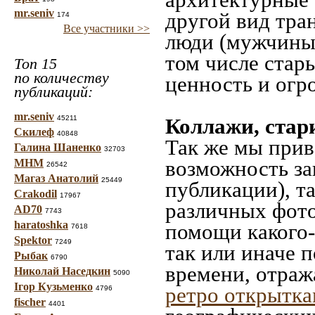
mr.seniv
другой вид тра
174
Все участники >>
люди (мужчины,
том числе стар
Топ 15
по количеству
ценность и огр
публикаций:
mr.seniv
45211
Коллажи, стар
Скилеф
40848
Так же мы прив
Галина Шаненко
32703
возможность за
МНМ
26542
Магаз Анатолий
25449
публикации), т
Crakodil
17967
различных фото
AD70
7743
haratoshka
помощи какого-л
7618
Spektor
7249
так или иначе 
Рыбак
6790
времени, отраж
Николай Наседкин
5090
Ігор Кузьменко
ретро открытк
4796
fischer
4401