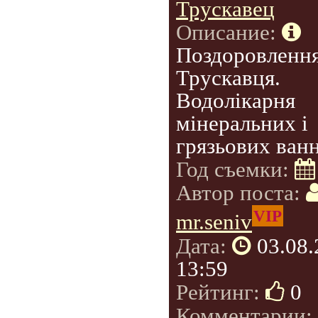
Трускавец
Описание:
Поздоровлення
Трускавця.
Водолікарня
мінеральних і
грязьових ванн
Год съемки:
Автор поста:
VIP
mr.seniv
Дата:
03.08
13:59
Рейтинг:
0
Комментарии: