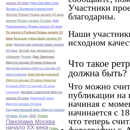
начало ХХ века
Река Ока близ села
Участники прое
Льгово и Льговского монастыря
благодарны.
Жители Рязани Рязань начало ХХ века
жители Рязань начало ХХ века
Дом
Повалишиных Рязань начало ХХ века
Наши участники
По дороге в Рыбное Рязань начало ХХ
века
Большая улица Шацк начало ХХ
исходном качес
века
Никольская церковь Шацк начало
ХХ века
Летний дом дворянского
собрания
Рязань
Дом Замятина
Что такое рет
Иркутск начдао ХХ века открытка
Амурские ворота Иркутск начдао ХХ
должна быть?
века открытка
Банк Медведниковой
Иркутск начдао ХХ века открытка
Что можно счит
Бульвар Иркутск начдао ХХ века
публикации на 
открытка
Часовня Спасителя Иркутск
начало ХХ века
Городской театр
начиная c моме
Иркутск начало ХХ века
начинается с 18
Государственный банк. Иркутск начало
ХХ века
19 век
1845
Поляки
что теперь счит
Панорама Москва
начало ХХ века
фотографии г. А
Губин.