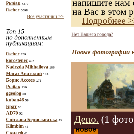
напишите нам о
Рыбак
7377
на Вас в этом р
fischer
6098
Все участники >>
Подробнее >
Топ 15
Нет Вашего города?
по дополненным
публикациям:
Новые фотографии н
fischer
459
korostenec
436
Nadezda Mihhailova
186
Магаз Анатолий
184
Борис Ассеев
178
Рыбак
156
ggeolog
88
kuban46
59
Брат
56
AD70
52
Депо.
(1 фото
Світлана Бериславська
49
Klimbim
48
новое
Скилеф
41