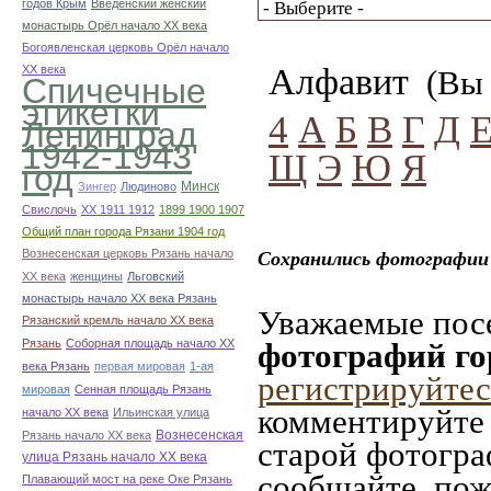
годов Крым
Введенский женский
монастырь Орёл начало ХХ века
Богоявленская церковь Орёл начало
Алфавит
ХХ века
(Вы 
Спичечные
этикетки
4
А
Б
В
Г
Д
Ленинград
1942-1943
Щ
Э
Ю
Я
год
Минск
Зингер
Людиново
Свислочь
XX 1911 1912
1899 1900 1907
Общий план города Рязани 1904 год
Вознесенская церковь Рязань начало
Сохранились фотографии 
ХХ века
женщины
Льговский
монастырь начало ХХ века Рязань
Уважаемые посе
Рязанский кремль начало ХХ века
Рязань
Соборная площадь начало ХХ
фотографий го
века Рязань
первая мировая
1-ая
регистрируйтес
мировая
Сенная площадь Рязань
комментируйте 
начало ХХ века
Ильинская улица
Вознесенская
Рязань начало ХХ века
старой фотограф
улица Рязань начало ХХ века
сообщайте, пож
Плавающий мост на реке Оке Рязань