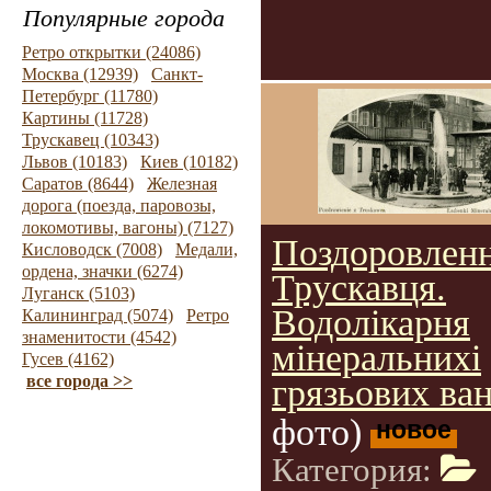
Популярные города
Ретро открытки (24086)
Москва (12939)
Санкт-
Петербург (11780)
Картины (11728)
Трускавец (10343)
Львов (10183)
Киев (10182)
Саратов (8644)
Железная
дорога (поезда, паровозы,
локомотивы, вагоны) (7127)
Поздоровленн
Кисловодск (7008)
Медали,
ордена, значки (6274)
Трускавця.
Луганск (5103)
Водолікарня
Калининград (5074)
Ретро
знаменитости (4542)
мінеральнихі
Гусев (4162)
все города >>
грязьових ван
фото)
новое
Категория: