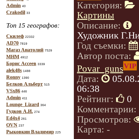
Категория:
Admin
40
Crakodil
Картины
33
Описание:
Топ 15 географов:
Художник Г.Н
Скилеф
22332
Год съемки:
AD70
7819
Магаз Анатолий
7529
Автор поста:
МНМ
4912
Борис Ассеев
VIP
3339
Povar_guns
alek48s
1488
Дата:
05.08
Ronny
1390
Белков Альберт
515
06:38
VSx86
446
Рейтинг:
0
Admin
411
Lounge_Lizard
364
Комментарии:
Гудков А.И.
274
Просмотров:
Ed4x4
261
OVN
237
Карта: -
Рыковкин Владимир
225