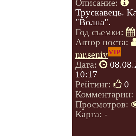
Описание:
Трускавець. К
"Волна".
Год съемки:
Автор поста:
VIP
mr.seniv
Дата:
08.08
10:17
Рейтинг:
0
Комментарии:
Просмотров:
Карта: -