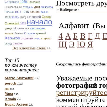
Посмотреть дру
1950
Советская
Панорама
дом
Николаевской
стороны
общества
1914
1915
здание
Россия
биржи
вид
Собор
Успенский
1928
часть
начало
Алфавит
(Вы 
Советский
1885
улицы
Московская
фотоателье
4
А
Б
В
Г
Д
Старые
начала
Ленина
трамвай
Харьков
столетия
улиц
старого
Щ
Э
Ю
Я
склад
магазин
Все ключевые слова >>
Топ 15
Сохранились фотографии
по количеству
комментариев:
Уважаемые посе
Магаз Анатолий
2040
фотографий го
poroch
1132
sm
865
регистрируйтес
Yana
398
комментируйте 
Admin
334
Борис Ассеев
старой фотограф
320