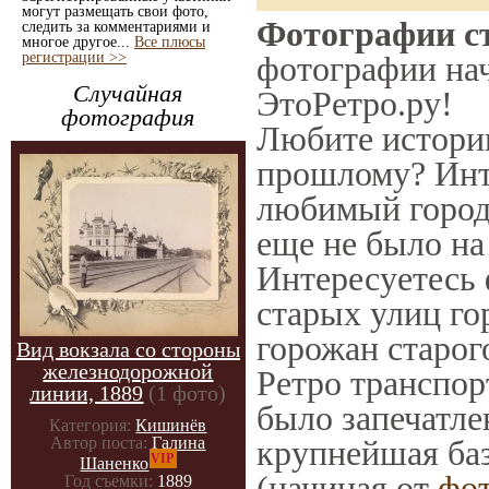
могут размещать свои фото,
Фотографии ст
следить за комментариями и
многое другое...
Все плюсы
регистрации >>
фотографии нач
Случайная
ЭтоРетро.ру!
фотография
Любите историю
прошлому? Инт
любимый город 
еще не было на
Интересуетесь
старых улиц го
горожан старог
Вид вокзала со стороны
железнодорожной
Ретро транспорт
линии, 1889
(1 фото)
было запечатле
Категория:
Кишинёв
Автор поста:
Галина
крупнейшая баз
VIP
Шаненко
(начиная от
фо
Год съемки:
1889