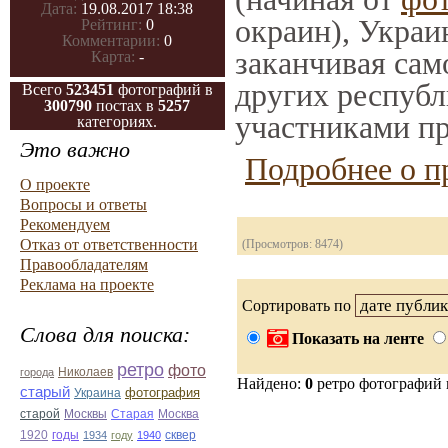
Дата:
19.08.2017 18:38
окраин), Украи
Рейтинг:
0
Комментарии:
0
заканчивая само
Карта:
-
других республ
Всего
523451
фотографий в
300790
постах в
5257
участниками пр
категориях.
Это важно
Подробнее о п
О проекте
Вопросы и ответы
Рекомендуем
Отказ от ответственности
(Просмотров: 8474)
Правообладателям
Реклама на проекте
Сортировать по
Слова для поиска:
Показать на ленте
ретро
фото
Николаев
города
Найдено:
0
ретро фотографий
старый
фотография
Украина
Старая
Москва
старой
Москвы
1920
годы
сквер
1934
году
1940