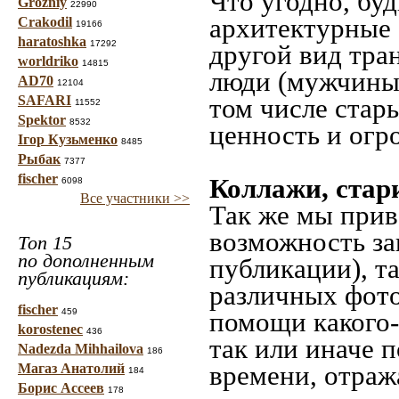
Что угодно, буд
Grozniy
22990
архитектурные 
Crakodil
19166
haratoshka
17292
другой вид тра
worldriko
14815
люди (мужчины,
AD70
12104
SAFARI
том числе стар
11552
Spektor
8532
ценность и огр
Ігор Кузьменко
8485
Рыбак
7377
fischer
Коллажи, стар
6098
Все участники >>
Так же мы прив
возможность за
Топ 15
по дополненным
публикации), т
публикациям:
различных фото
fischer
459
помощи какого-л
korostenec
436
так или иначе 
Nadezda Mihhailova
186
времени, отраж
Магаз Анатолий
184
Борис Ассеев
178