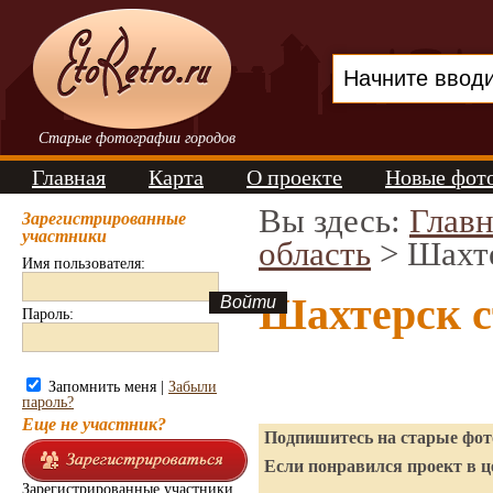
Старые фотографии городов
Главная
Карта
О проекте
Новые фот
Вы здесь:
Главн
Зарегистрированные
участники
область
> Шахт
Имя пользователя:
Шахтерск с
Пароль:
Запомнить меня |
Забыли
пароль?
Еще не участник?
Подпишитесь на старые фото
Если понравился проект в ц
Зарегистрированные участники