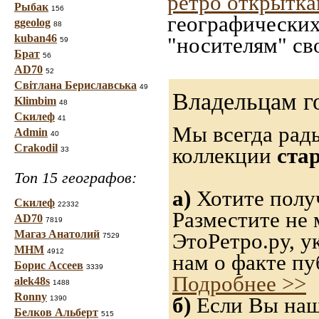
ретро открытк
Рыбак
156
географических
ggeolog
88
kuban46
"носителям" св
59
Брат
56
AD70
52
Світлана Бериславська
49
Владельцам г
Klimbim
48
Скилеф
41
Мы всегда рад
Admin
40
Crakodil
коллекции
ста
33
Топ 15 географов:
а)
Хотите получ
Скилеф
22332
Разместите не 
AD70
7819
Магаз Анатолий
ЭтоРетро.ру, 
7529
МНМ
4912
нам о факте пу
Борис Ассеев
3339
Подробнее >>
alek48s
1488
Ronny
б)
Если Вы нашл
1390
Белков Альберт
515