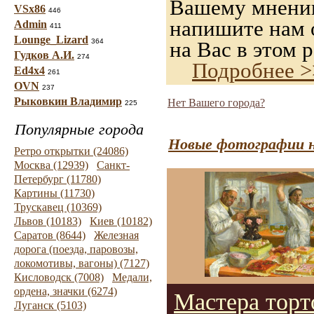
Вашему мнению,
VSx86
446
напишите нам о
Admin
411
Lounge_Lizard
364
на Вас в этом р
Гудков А.И.
274
Подробнее >
Ed4x4
261
OVN
237
Рыковкин Владимир
Нет Вашего города?
225
Популярные города
Новые фотографии н
Ретро открытки (24086)
Москва (12939)
Санкт-
Петербург (11780)
Картины (11730)
Трускавец (10369)
Львов (10183)
Киев (10182)
Саратов (8644)
Железная
дорога (поезда, паровозы,
локомотивы, вагоны) (7127)
Кисловодск (7008)
Медали,
ордена, значки (6274)
Мастера торт
Луганск (5103)