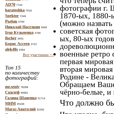
что теперь счит
AD70
7743
фотографии г. 
haratoshka
7618
1870-ых, 1880-ы
Spektor
7249
(можно назвать
Рыбак
6790
Николай Наседкин
5090
советская фотог
Ігор Кузьменко
4796
ых, 80-ых годов
fischer
4401
Борис Ассеев
дореволюционна
3722
alek48s
3394
военные ретро 
Все участники >>
первая мировая 
Топ 15
вторая мировая
по количеству
Родине - Велик
фотографий:
Обращаем Ваше
mr.seniv
78286
чёрно-белые, и
Скилеф
56681
Галина Шаненко
51714
Что должно бы
МНМ
35166
Магаз Анатолий
32292