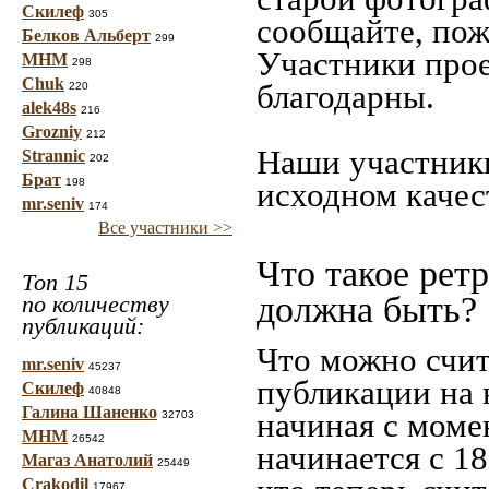
Скилеф
305
сообщайте, пож
Белков Альберт
299
Участники прое
МНМ
298
Chuk
благодарны.
220
alek48s
216
Grozniy
212
Наши участники
Strannic
202
Брат
198
исходном качес
mr.seniv
174
Все участники >>
Что такое рет
Топ 15
должна быть?
по количеству
публикаций:
Что можно счит
mr.seniv
45237
публикации на 
Скилеф
40848
Галина Шаненко
начиная c моме
32703
МНМ
26542
начинается с 18
Магаз Анатолий
25449
Crakodil
17967