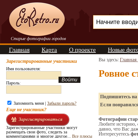
Старые фотографии городов
Главная
Карта
О проекте
Новые фот
Вы здесь:
Главная
Зарегистрированные участники
Имя пользователя:
Ровное 
Пароль:
Подпишитесь на 
Запомнить меня |
Забыли пароль?
Если понравился
Еще не участник?
Фотографии старо
Любите историю, 
Зарегистрированные участники могут
давно, что Вас да
размещать свои фото, следить за
Интересуетесь
фот
комментариями и многое другое...
Все плюсы