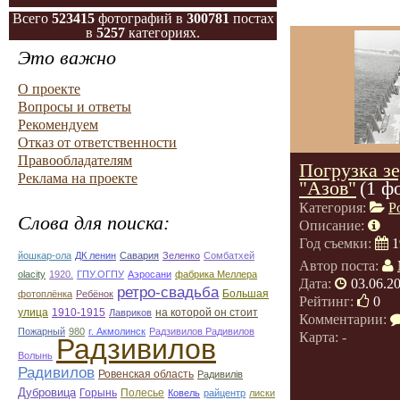
Всего
523415
фотографий в
300781
постах
в
5257
категориях.
Это важно
О проекте
Вопросы и ответы
Рекомендуем
Отказ от ответственности
Правообладателям
Погрузка зе
Реклама на проекте
"Азов"
(1 ф
Категория:
Р
Слова для поиска:
Описание:
Год съемки:
1
йошкар-ола
ДК ленин
Савария
Зеленко
Сомбатхей
Автор поста:
olacity
1920.
ГПУ.ОГПУ
Аэросани
фабрика Меллера
Дата:
03.06.2
ретро-свадьба
Большая
фотоплёнка
Ребёнок
Рейтинг:
0
улица
1910-1915
на которой он стоит
Лавриков
Комментарии:
Пожарный
980
г. Акмолинск
Радзивилов Радивилов
Карта: -
Радзивилов
Волынь
Радивилов
Ровенская область
Радивилiв
Дубровица
Горынь
Полесье
Ковель
райцентр
лиски