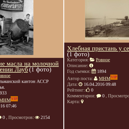
Хлебная пристань у с
(1 фото)
Категория:
Ровное
ие масла на молочной
Описание:
лении Лауб
(1 фото)
Год съемки:
1894
овное
VIP
Автор поста:
МНМ
льманский кантон АССР
Дата:
16.04.2016 09:48
ья.
Рейтинг:
0
933
Комментарии:
0
, Просмотр
VIP
МНМ
Карта:
016 07:46
0
, Просмотров:
2154