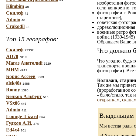
49
изобретения фотос
Klimbim
48
если конкретно, то
фотографии г. Ров
Скилеф
41
старинные);
Admin
40
советская фотограф
Crakodil
дореволюционная ф
33
военные ретро фот
война (1939-1945)
Топ 15 географов:
Обращаем Ваше вн
Что должно б
Скилеф
22332
AD70
7819
Что угодно, будь 
Магаз Анатолий
7529
транспорта прошл
МНМ
фотографии). Все 
4912
Борис Ассеев
3339
Коллажи, старин
alek48s
1488
Так же мы приветс
Ronny
(проработанное со
1390
- было/стало, так
Белков Альберт
515
открыткам
,
сканам
VSx86
446
Admin
411
Владельцам 
Lounge_Lizard
364
Гудков А.И.
274
Мы всегда рады 
Ed4x4
261
а)
Хотите получит