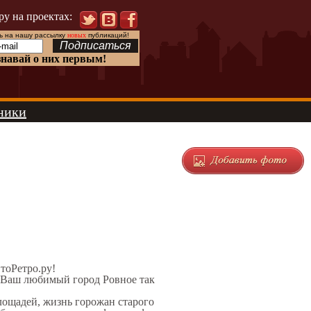
ру на проектах:
 на нашу рассылку
новых
публикаций!
знавай о них первым!
ники
ЭтоРетро.ру!
л Ваш любимый город Ровное так
площадей, жизнь горожан старого