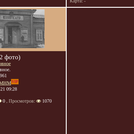
Карта: -
(2 фото)
овное
вное.
961
VIP
МНМ
021 09:28
0
, Просмотров:
1070