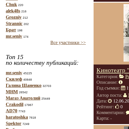
Chuk
220
alek48s
216
Grozniy
212
Strannic
202
Брат
198
mr.seniv
174
Все участники >>
Топ 15
по количеству публикаций:
Кинотеатр 
mr.seniv
45225
Категория:
Р
Скилеф
40848
Описание:
Галина Шаненко
32703
Год съемки:
1
МНМ
26542
Автор поста:
Магаз Анатолий
25449
Дата:
12.06.2
Crakodil
17967
Рейтинг:
0
AD70
7743
Комментарии:
haratoshka
Карта: -
7618
Spektor
7249