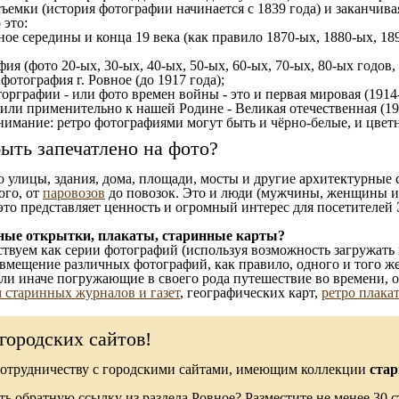
ъемки (история фотографии начинается с 1839 года) и заканчивая
 это:
ное середины и конца 19 века (как правило 1870-ых, 1880-ых, 189
ия (фото 20-ых, 30-ых, 40-ых, 50-ых, 60-ых, 70-ых, 80-ых годов,
отография г. Ровное (до 1917 года);
орграфии - или фото времен войны - это и первая мировая (1914-
 или применительно к нашей Родине - Великая отечественная (1
имание: ретро фотографиями могут быть и чёрно-белые, и цветн
ыть запечатлено на фото?
то улицы, здания, дома, площади, мосты и другие архитектурные
ого, от
паровозов
до повозок. Это и люди (мужчины, женщины и д
это представляет ценность и огромный интерес для посетителей 
ные открытки, плакаты, старинные карты?
твуем как серии фотографий (используя возможность загружать 
вмещение различных фотографий, как правило, одного и того же
 или иначе погружающие в своего рода путешествие во времени, 
 старинных журналов и газет
, географических карт,
ретро плака
городских сайтов!
сотрудничеству с городскими сайтами, имеющим коллекции
стар
ь обратную ссылку из раздела Ровное? Разместите не менее 30 с