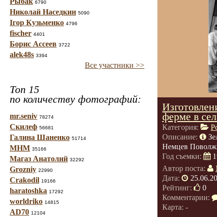
Рыбак
6790
Николай Наседкин
5090
Ігор Кузьменко
4796
fischer
4401
Борис Ассеев
3722
alek48s
3394
Все участники >>
Топ 15
по количеству фотографий:
Изготовлен
ферме в се
mr.seniv
78274
Скилеф
Категория:
Р
56681
Описание:
Зе
Галина Шаненко
51714
Немцев Поволж
МНМ
35166
Год съемки:
1
Магаз Анатолий
32292
Автор поста:
Grozniy
22990
Дата:
25.06.2
Crakodil
19166
Рейтинг:
0
haratoshka
17292
Комментарии:
worldriko
14815
Карта: -
AD70
12104