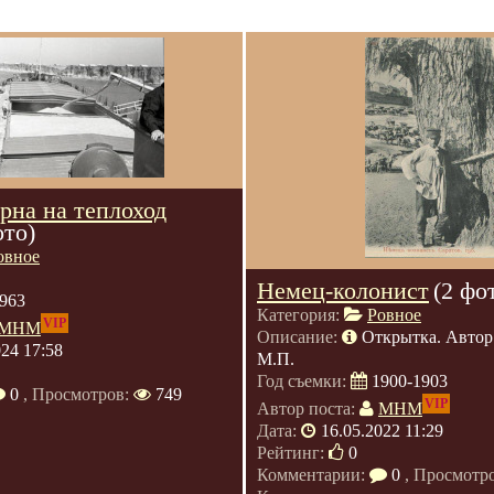
рна на теплоход
ото)
овное
Немец-колонист
(2 фо
963
Категория:
Ровное
VIP
МНМ
Описание:
Открытка. Автор
024 17:58
М.П.
Год съемки:
1900-1903
0
, Просмотров:
749
VIP
Автор поста:
МНМ
Дата:
16.05.2022 11:29
Рейтинг:
0
Комментарии:
0
, Просмотр