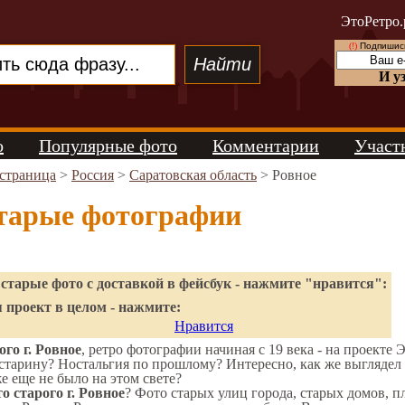
ЭтоРетро.
(!)
Подпишись
И у
о
Популярные фото
Комментарии
Участ
 страница
>
Россия
>
Саратовская область
> Ровное
старые фотографии
старые фото с доставкой в фейсбук - нажмите "нравится":
 проект в целом - нажмите:
Нравится
го г. Ровное
, ретро фотографии начиная с 19 века - на проекте 
старину? Ностальгия по прошлому? Интересно, как же выгляде
же еще не было на этом свете?
о старого г. Ровное
? Фото старых улиц города, старых домов, 