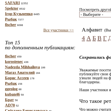
SAFARI
11552
Spektor
8532
Посмотреть другой
Ігор Кузьменко
8485
Рыбак
7377
fischer
6098
Алфавит
Все участники >>
(Вы 
4
А
Б
В
Г
Топ 15
по дополненным публикациям:
fischer
Сохранились фо
459
korostenec
436
Nadezda Mihhailova
186
Уважаемые посетит
Магаз Анатолий
184
публикуйте свои ф
Борис Ассеев
узнали людей на ф
178
благодарны.
Рыбак
156
ggeolog
Наши участники им
88
kuban46
59
Брат
Что такое ре
56
AD70
52
Что можно считат
Світлана Бериславська