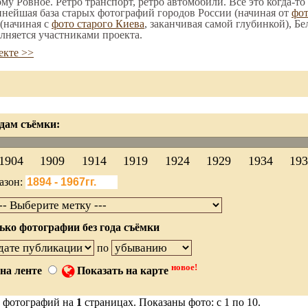
ому Ровное. Ретро транспорт, ретро автомобили. Все это когда-т
пнейшая база старых фотографий городов России (начиная от
фо
(начиная с
фото старого Киева
, заканчивая самой глубинкой), Бе
лняется участниками проекта.
екте >>
дам съёмки:
1904
1909
1914
1919
1924
1929
1934
19
азон:
ько фотографии без года съёмки
по
новое!
на ленте
Показать на карте
 фотографий на
1
страницах. Показаны фото: с 1 по 10.