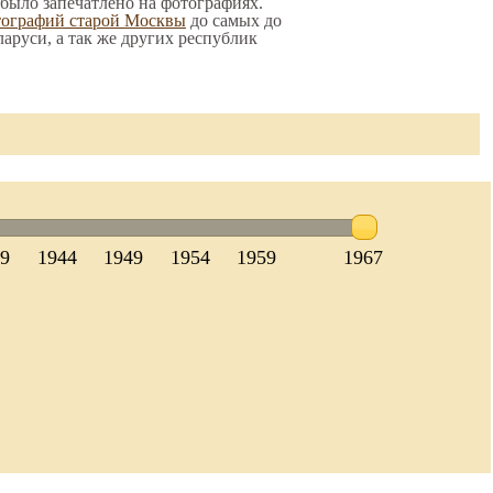
о было запечатлено на фотографиях.
тографий старой Москвы
до самых до
ларуси, а так же других республик
39
1944
1949
1954
1959
1967