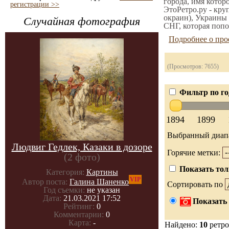
города, имя котор
регистрации >>
ЭтоРетро.ру - кру
окраин), Украины 
Случайная фотография
СНГ, которая попо
Подробнее о про
(Просмотров: 7655)
Фильтр по го
1894
1899
Выбранный диап
Людвиг Гедлек, Казаки в дозоре
Горячие метки:
(2 фото)
Показать тол
Категория:
Картины
VIP
Автор поста:
Галина Шаненко
Сортировать по
Год съемки:
не указан
Дата:
21.03.2021 17:52
Показать 
Рейтинг:
0
Комментарии:
0
Карта:
-
Найдено:
10
ретро