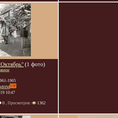
"Октябрь"
(1 фото)
овное
961-1965
VIP
МНМ
019 10:47
0
, Просмотров:
1362