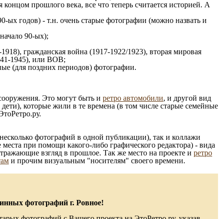
 концом прошлого века, все что теперь считается историей. А
0-ых годов) - т.н. очень старые фотографии (можно назвать и
 начало 90-ых);
1918), гражданская война (1917-1922/1923), вторая мировая
941-1945), или ВОВ;
ые (для поздних периодов) фотографии.
 сооружения. Это могут быть и
ретро автомобили
, и другой вид
ети), которые жили в те времена (в том числе старые семейные
ЭтоРетро.ру.
несколько фотографий в одной публикации), так и коллажи
 места при помощи какого-либо графического редактора) - вида
отражающие взгляд в прошлое. Так же место на проекте и
ретро
там
и прочим визуальным "носителям" своего времени.
инных фотографий г. Ровное!
тарых фотографий с Вашего проекта на ЭтоРетро.ру, указав