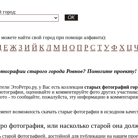
 город:
можете найти свой город при помощи алфавита):
Д
Е
Ж
З
И
Й
К
Л
М
Н
О
П
Р
С
Т
У
Ф
Х
Ц
тографии старого города Ровное? Помогите проекту!
ели ЭтоРетро.ру, у Вас есть коллекция
старых фотографий гор
отографии, оценивайте и комментируйте фото других участников
ото - то сообщайте, пожалуйста, эту информацию в комментариях
еют возможность скачать старые фотографии в исходном качеств
тро фотография, или насколько старой она дол
ь старой фотографией, достойной для публикации на нашем прое