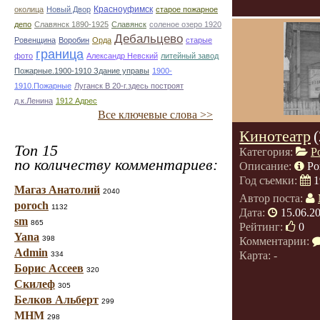
Красноуфимск
околица
Новый Двор
старое пожарное
депо
Славянск 1890-1925
Славянск
соленое озеро 1920
Дебальцево
Ровенщина
Воробин
Орда
старые
граница
фото
Александр Невский
литейный завод
Пожарные.1900-1910 Здание управы
1900-
1910.Пожарные
Луганск В 20-г.здесь построят
д.к.Ленина
1912 Адрес
Все ключевые слова >>
Кинотеатр
Топ 15
Категория:
Р
по количеству комментариев:
Описание:
Ро
Год съемки:
1
Магаз Анатолий
2040
Автор поста:
poroch
1132
Дата:
15.06.2
sm
865
Рейтинг:
0
Yana
398
Комментарии:
Admin
Карта: -
334
Борис Ассеев
320
Скилеф
305
Белков Альберт
299
МНМ
298