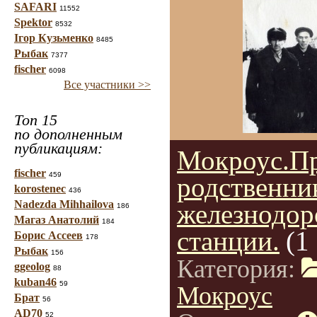
SAFARI
11552
Spektor
8532
Ігор Кузьменко
8485
Рыбак
7377
fischer
6098
Все участники >>
Топ 15
по дополненным
публикациям:
Мокроус.П
fischer
459
родственни
korostenec
436
Nadezda Mihhailova
железнодо
186
Магаз Анатолий
184
станции.
(1
Борис Ассеев
178
Рыбак
156
Категория:
ggeolog
88
kuban46
59
Мокроус
Брат
56
AD70
52