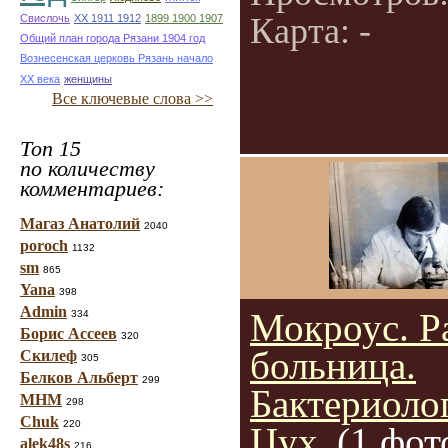
Карта: -
Свислочь
XX 1911 1912
1899 1900 1907
Общий план города Рязани 1904 год
Вознесенская церковь Рязань начало
ХХ века
женщины
Все ключевые слова >>
Топ 15
по количеству
комментариев:
Магаз Анатолий
2040
poroch
1132
sm
865
Yana
398
Admin
Мокроус. Р
334
Борис Ассеев
320
больница.
Скилеф
305
Белков Альберт
299
Бактериоло
МНМ
298
Chuk
220
Цух.
(1 фот
alek48s
216