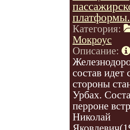
пассажирск
платформы.
Категория:
Мокроус
Описание:
Железнодор
состав идет 
стороны ста
Урбах. Соста
перроне вст
Николай
Яковлевич(1