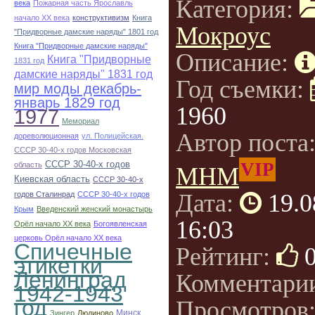
Категория:
века
Пожарная часть Ярославль
начало ХХ века
конструктивизм
Книга
Мокроус
"Придворные дамские наряды" 1801 год
Книга "Придворные дамские наряды"
Описание:
Книга "Придворные
1831 год
дамские наряды" 1831 год
Год съемки:
мир моды декабрь-
январь 1829 год
1960
1977
Мемориал
Автор поста
дореволюционная
ул. Полицейская.
СССР 30-40-х годов Московская
СССР 30-40-х годов
VIP
область
МНМ
Киевская область
СССР 30-40-х
Дата:
19.0
годов Сталинрад
СССР 30-40-х годов
Крым
Введенский женский монастырь
16:03
Орёл начало ХХ века
Богоявленская
церковь Орёл начало ХХ века
Спичечные
Рейтинг:
этикетки
Ленинград
Комментари
1942-1943
год
Просмотров
Минск
Зингер
Людиново