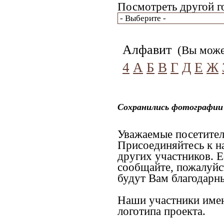
Посмотреть другой г
Алфавит
(Вы может
4
А
Б
В
Г
Д
Е
Ж
Сохранились фотографии 
Уважаемые посетител
Присоединяйтесь к н
других участников. Е
сообщайте, пожалуйс
будут Вам благодарн
Наши участники имею
логотипа проекта.