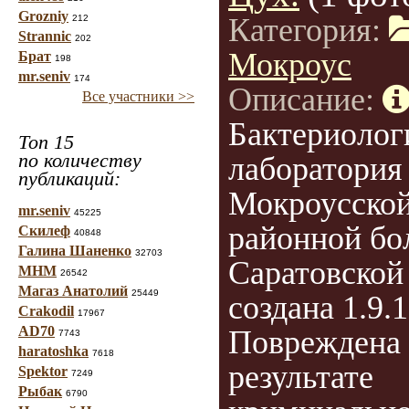
Grozniy
Категория:
212
Strannic
202
Мокроус
Брат
198
mr.seniv
174
Описание:
Все участники >>
Бактериолог
Топ 15
по количеству
лаборатория
публикаций:
Мокроусско
mr.seniv
45225
районной бо
Скилеф
40848
Галина Шаненко
32703
Саратовской
МНМ
26542
Магаз Анатолий
25449
создана 1.9.1
Crakodil
17967
AD70
Повреждена 
7743
haratoshka
7618
результате
Spektor
7249
Рыбак
6790