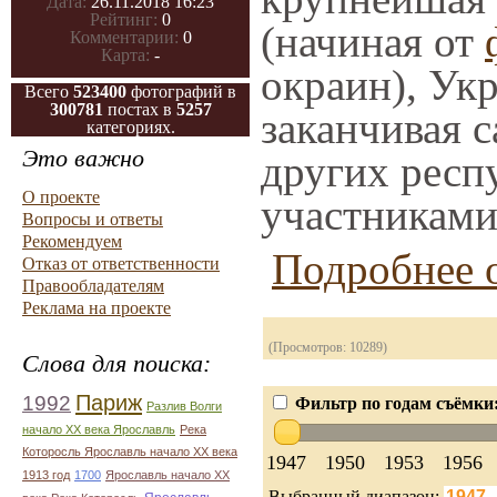
Дата:
26.11.2018 16:23
Рейтинг:
0
(начиная от
Комментарии:
0
Карта:
-
окраин), Ук
Всего
523400
фотографий в
300781
постах в
5257
заканчивая с
категориях.
Это важно
других респ
О проекте
участниками
Вопросы и ответы
Рекомендуем
Подробнее о
Отказ от ответственности
Правообладателям
Реклама на проекте
(Просмотров: 10289)
Слова для поиска:
1992
Париж
Фильтр по годам съёмки
Разлив Волги
начало ХХ века Ярославль
Река
Которосль Ярославль начало ХХ века
1947
1950
1953
1956
1913 год
1700
Ярославль начало ХХ
Выбранный диапазон: