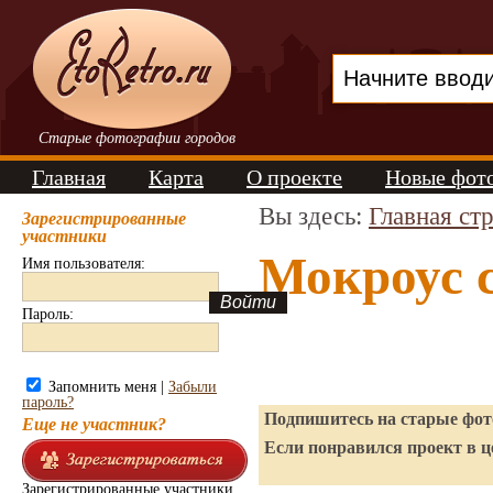
Старые фотографии городов
Главная
Карта
О проекте
Новые фот
Вы здесь:
Главная ст
Зарегистрированные
участники
Мокроус 
Имя пользователя:
Пароль:
Запомнить меня |
Забыли
пароль?
Подпишитесь на старые фото
Еще не участник?
Если понравился проект в ц
Зарегистрированные участники