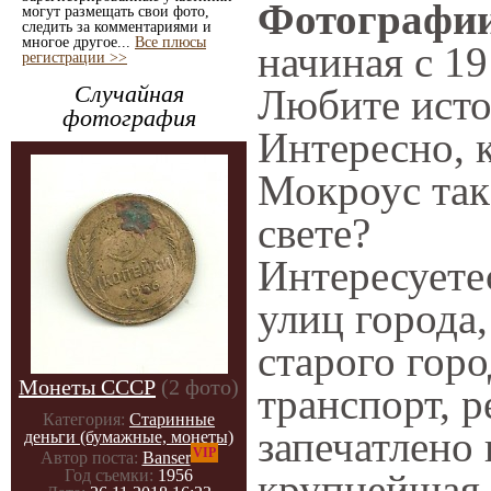
Фотографии
могут размещать свои фото,
следить за комментариями и
многое другое...
Все плюсы
начиная с 19
регистрации >>
Случайная
Любите исто
фотография
Интересно, 
Мокроус так
свете?
Интересует
улиц города
старого гор
Монеты СССР
(2 фото)
транспорт, р
Категория:
Старинные
запечатлено 
деньги (бумажные, монеты)
VIP
Автор поста:
Banser
крупнейшая 
Год съемки:
1956