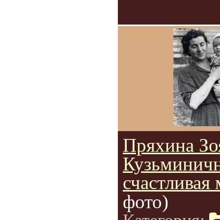
Пряхина Зо
Кузьминичн
счастливая 
фото)