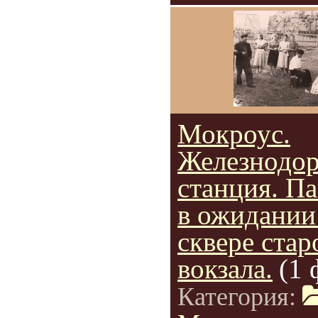
Мокроус.
Железнодо
станция. П
в ожидании 
сквере стар
вокзала.
(1 
Категория: