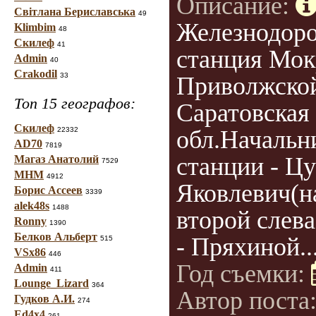
Описание:
Світлана Бериславська
49
Железнодор
Klimbim
48
Скилеф
41
станция Мок
Admin
40
Crakodil
33
Приволжской
Топ 15 географов:
Саратовская
Скилеф
22332
обл.Начальн
AD70
7819
станции - Ц
Магаз Анатолий
7529
МНМ
4912
Яковлевич(н
Борис Ассеев
3339
alek48s
1488
второй слева
Ronny
1390
Белков Альберт
- Пряхиной..
515
VSx86
446
Год съемки:
Admin
411
Lounge_Lizard
364
Автор поста
Гудков А.И.
274
Ed4x4
261