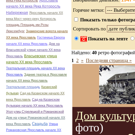
Ярославль
века Река Которосль
начало ХХ века Река Которосль
Горячие метки:
Набережная
Ярославль начало ХХ
века Мост через реку Которосль
Показать только фотогра
площадь Площадь им.Розы
Сортировать по
Люксембург
Знаменские ворота начало
ХХ века Ярославль
Гостиница Европа
Показать на ленте
начало ХХ века Ярославль
Дом на
Власьевской улице начало ХХ века
Найдено:
40
ретро фотографи
Власьевская улица
Ярославль
1
2
»
Последняя страница »
начало ХХ века Ярославль
Театральная площадь начало ХХ века
Ярославль
Здание театра в Ярославле
начало ХХ века Ярославль
Театральная площадь
Казанский
бульвар
Сад на Казанском начало ХХ
века Ярославль
Сад на Казанском
бульваре начало ХХ века Ярославль
Дом культу
Угол улиц Стрелецкой и Романовской
Дом на улице Романовской начало ХХ
фото)
Свадьба
века Ярославль
Улица
Романовская Ярославль начало ХХ