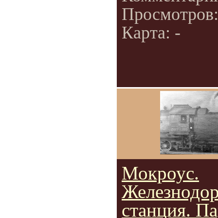
Просмотров
Карта: -
Мокроус.
Железнодо
станция. Па