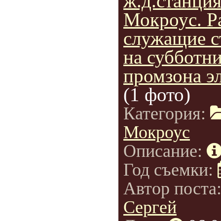
ж.д.станци
Мокроус. Р
служащие с
на субботни
промзона эл
(1 фото)
Категория:
Мокроус
Описание:
Год съемки:
Автор поста
Сергей