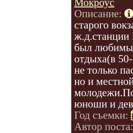
Мокроус
Описание:
старого вокз
ж.д.станции
был любимы
отдыха(в 50-7
не только па
но и местно
молодежи.По
юноши и дев
Год съемки:
Автор поста