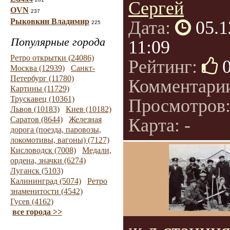
Сергей
OVN
237
Рыковкин Владимир
Дата:
05.1
225
Популярные города
11:09
Ретро открытки (24086)
Рейтинг:
Москва (12939)
Санкт-
Петербург (11780)
Комментари
Картины (11729)
Трускавец (10361)
Просмотров
Львов (10183)
Киев (10182)
Саратов (8644)
Железная
Карта: -
дорога (поезда, паровозы,
локомотивы, вагоны) (7127)
Кисловодск (7008)
Медали,
ордена, значки (6274)
Луганск (5103)
Калининград (5074)
Ретро
знаменитости (4542)
Гусев (4162)
все города >>