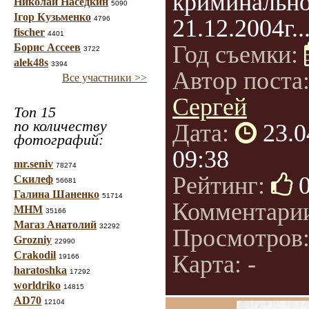
криминально
Николай Наседкин
5090
Ігор Кузьменко
4796
21.12.2004г...
fischer
4401
Год съемки:
Борис Ассеев
3722
alek48s
3394
Автор поста
Все участники >>
Сергей
Топ 15
по количеству
Дата:
23.0
фотографий:
09:38
mr.seniv
78274
Рейтинг:
Скилеф
56681
Галина Шаненко
51714
Комментари
МНМ
35166
Магаз Анатолий
32292
Просмотров
Grozniy
22990
Crakodil
Карта: -
19166
haratoshka
17292
worldriko
14815
AD70
12104