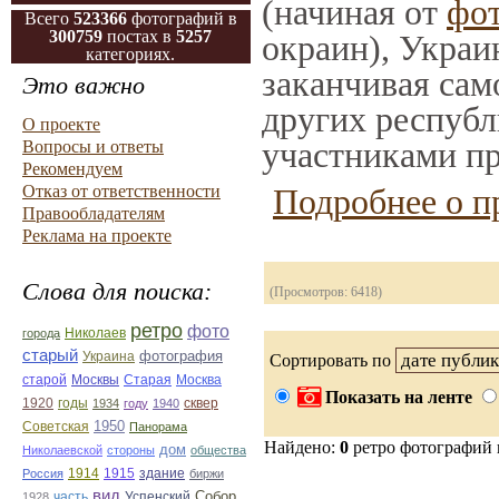
(начиная от
фо
Всего
523366
фотографий в
300759
постах в
5257
окраин), Украи
категориях.
заканчивая само
Это важно
других республ
О проекте
участниками пр
Вопросы и ответы
Рекомендуем
Отказ от ответственности
Подробнее о п
Правообладателям
Реклама на проекте
Слова для поиска:
(Просмотров: 6418)
ретро
фото
Николаев
города
старый
фотография
Украина
Сортировать по
Старая
Москва
старой
Москвы
Показать на ленте
1920
годы
сквер
1934
году
1940
1950
Советская
Панорама
Найдено:
0
ретро фотографий
дом
Николаевской
стороны
общества
1914
1915
здание
Россия
биржи
вид
Собор
Успенский
1928
часть