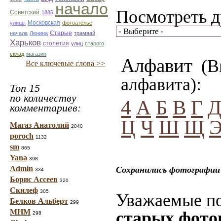
начало
Посмотреть д
Советский
1885
улицы
Московская
фотоателье
Старые
начала
Ленина
трамвай
Харьков
столетия
улиц
старого
склад
магазин
Алфавит
(Вы
Все ключевые слова >>
алфавита):
Топ 15
по количеству
4
А
Б
В
Г
комментариев:
Ц
Ч
Ш
Щ
Магаз Анатолий
2040
poroch
1132
sm
865
Yana
398
Admin
Сохранились фотографии 
334
Борис Ассеев
320
Скилеф
305
Уважаемые по
Белков Альберт
299
МНМ
старых фото
298