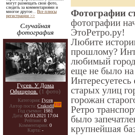
могут размещать свои фото,
следить за комментариями и
Фотографии ст
многое другое...
Все плюсы
регистрации >>
фотографии нач
Случайная
ЭтоРетро.ру!
фотография
Любите историю
прошлому? Инт
любимый город 
еще не было на
Интересуетесь
Гусев. У Дома
старых улиц го
Офицеров.
(1 фото)
горожан старог
Категория:
Гусев
VIP
Автор поста:
Crakodil
Ретро транспорт
Год съемки:
1981
Дата:
05.03.2021 17:04
было запечатле
Рейтинг:
0
Комментарии:
0
крупнейшая баз
Карта:
-