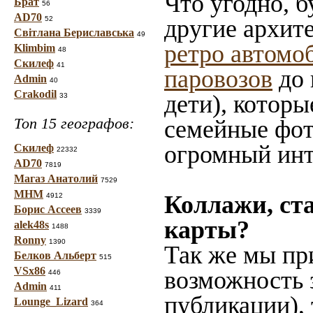
Что угодно, б
Брат
56
AD70
52
другие архит
Світлана Бериславська
49
ретро автомо
Klimbim
48
Скилеф
41
паровозов
до 
Admin
40
Crakodil
дети), которы
33
Топ 15 географов:
семейные фот
огромный инт
Скилеф
22332
AD70
7819
Магаз Анатолий
7529
МНМ
Коллажи, ст
4912
Борис Ассеев
3339
карты?
alek48s
1488
Ronny
1390
Так же мы пр
Белков Альберт
515
VSx86
возможность 
446
Admin
411
публикации),
Lounge_Lizard
364