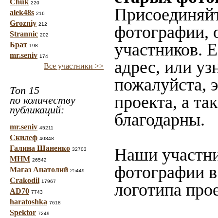
Chuk
220
Присоединяйт
alek48s
216
Grozniy
212
фотографии, 
Strannic
202
участников. 
Брат
198
mr.seniv
174
адрес, или уз
Все участники >>
пожалуйста, 
Топ 15
проекта, а та
по количеству
публикаций:
благодарны.
mr.seniv
45211
Скилеф
40848
Галина Шаненко
Наши участни
32703
МНМ
26542
фотографии в
Магаз Анатолий
25449
Crakodil
17967
логотипа прое
AD70
7743
haratoshka
7618
Spektor
7249