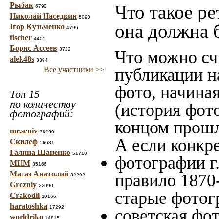
Рыбак
Что такое ре
6790
Николай Наседкин
5090
она должна 
Ігор Кузьменко
4796
fischer
4401
Борис Ассеев
3722
Что можно сч
alek48s
3394
публикации н
Все участники >>
фото, начина
Топ 15
по количеству
(история фото
фотографий:
концом прошло
mr.seniv
78260
А если конкре
Скилеф
56681
Галина Шаненко
51710
фотографии г.
МНМ
35166
Магаз Анатолий
правило 1870-
32292
Grozniy
22990
старые фотог
Crakodil
19166
haratoshka
17292
советская фот
worldriko
14815