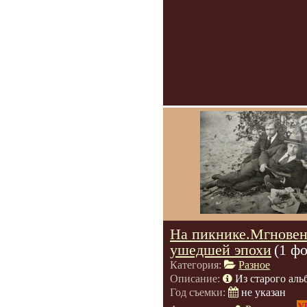
На пикнике.Мгновен
ушедшей эпохи
(1 ф
Категория:
Разное
Описание:
Из старого аль
Год съемки:
не указан
V