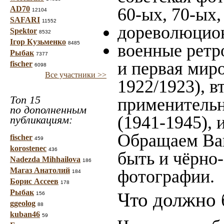
AD70
60-ых, 70-ых,
12104
SAFARI
11552
дореволюцион
Spektor
8532
Ігор Кузьменко
8485
военные ретр
Рыбак
7377
и первая миро
fischer
6098
Все участники >>
1922/1923), в
Топ 15
применительн
по дополненным
(1941-1945),
публикациям:
Обращаем Ваш
fischer
459
korostenec
436
быть и чёрно-
Nadezda Mihhailova
186
Магаз Анатолий
фотографии.
184
Борис Ассеев
178
Рыбак
Что должно 
156
ggeolog
88
kuban46
59