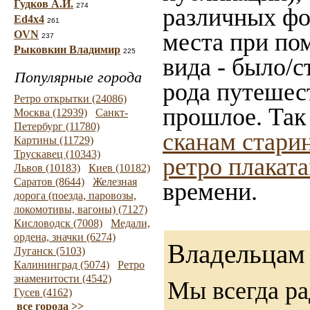
Гудков А.И.
274
различных фот
Ed4x4
261
OVN
места при по
237
Рыковкин Владимир
225
вида - было/с
Популярные города
рода путешес
Ретро открытки (24086)
прошлое. Так
Москва (12939)
Санкт-
Петербург (11780)
сканам стари
Картины (11729)
Трускавец (10343)
ретро плакат
Львов (10183)
Киев (10182)
Саратов (8644)
Железная
времени.
дорога (поезда, паровозы,
локомотивы, вагоны) (7127)
Кисловодск (7008)
Медали,
ордена, значки (6274)
Владельцам 
Луганск (5103)
Калининград (5074)
Ретро
знаменитости (4542)
Мы всегда ра
Гусев (4162)
все города >>