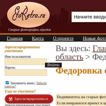
Старые фотографии городов
Главная
Карта
О проекте
Новые фот
Вы здесь:
Гла
Зарегистрированные
участники
область
> Фед
Имя пользователя:
Федоровка 
Пароль:
Запомнить меня |
Забыли
пароль?
Еще не участник?
Подпишитесь на старые фото
Если понравился проект в ц
Зарегистрированные участники