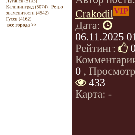
Луганск (5103)
Калининград (5074)
Ретро
VIP
Crakodil
знаменитости (4542)
Гусев (4162)
Дата:
все города >>
06.11.2025 0
Рейтинг:
Комментари
0
, Просмотр
433
Карта: -