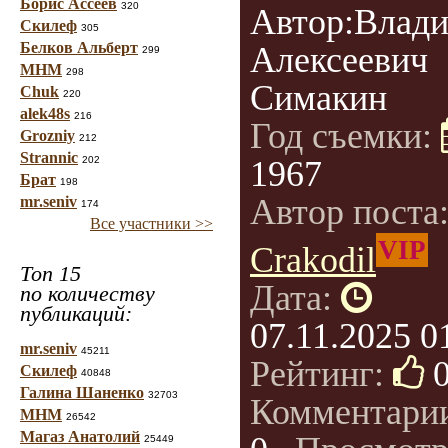
Борис Ассеев
320
Автор:Влад
Скилеф
305
Белков Альберт
Алексеевич
299
МНМ
298
Симакин
Chuk
220
alek48s
216
Год съемки:
Grozniy
212
Strannic
202
1967
Брат
198
Автор поста
mr.seniv
174
Все участники >>
VIP
Crakodil
Топ 15
Дата:
по количеству
публикаций:
07.11.2025 0
mr.seniv
45211
Рейтинг:
Скилеф
40848
Галина Шаненко
32703
Комментари
МНМ
26542
Магаз Анатолий
25449