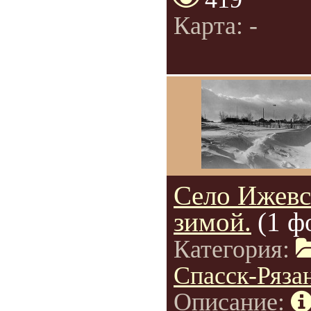
Карта: -
Село Ижевс
зимой.
(1 ф
Категория:
Спасск-Ряза
Описание: