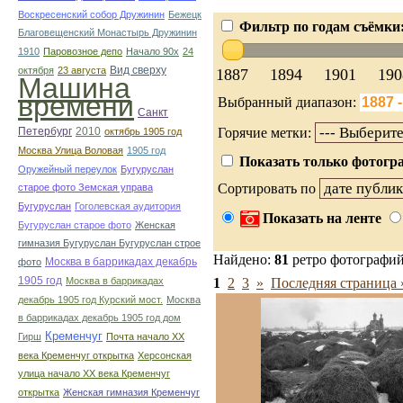
Воскресенский собор Дружинин
Бежецк
Фильтр по годам съёмки
Благовещенский Монастырь Дружинин
1910
Паровозное депо
Начало 90х
24
Вид сверху
октября
23 августа
1887
1894
1901
190
Машина
времени
Выбранный диапазон:
Санкт
Петербург
2010
Горячие метки:
октябрь 1905 год
Москва Улица Воловая
1905 год
Показать только фотогра
Оружейный переулок
Бугуруслан
Сортировать по
старое фото Земская управа
Бугуруслан
Гоголевская аудитория
Показать на ленте
Бугуруслан старое фото
Женская
гимназия Бугуруслан Бугуруслан строе
Найдено:
81
ретро фотографи
Москва в баррикадах декабрь
фото
1905 год
Москва в баррикадах
1
2
3
»
Последняя страница 
декабрь 1905 год Курский мост.
Москва
в баррикадах декабрь 1905 год дом
Кременчуг
Гирш
Почта начало ХХ
века Кременчуг открытка
Херсонская
улица начало ХХ века Кременчуг
открытка
Женская гимназия Кременчуг