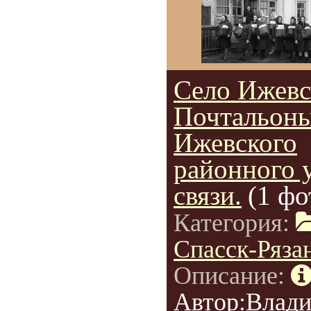
Село Ижевс
Почтальон
Ижевского
районного 
связи.
(1 фо
Категория:
Спасск-Ряза
Описание:
Автор:Влад