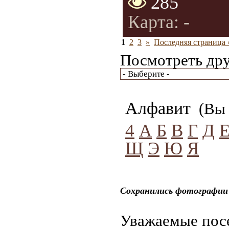
285
Карта: -
1
2
3
»
Последняя страница 
Посмотреть дру
Алфавит
(Вы 
4
А
Б
В
Г
Д
Щ
Э
Ю
Я
Сохранились фотографии 
Уважаемые посе