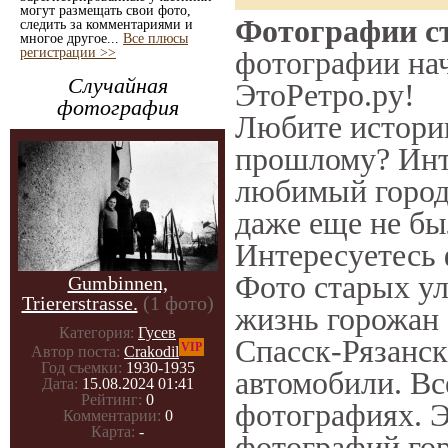
могут размещать свои фото,
Фотографии ст
следить за комментариями и
многое другое...
Все плюсы
регистрации >>
фотографии нач
Случайная
ЭтоРетро.ру!
фотография
Любите историю
прошлому? Инт
любимый город 
даже еще не бы
Интересуетесь
Фото старых ул
Gumbinnen,
Triererstrasse.
(1 фото)
жизнь горожан 
Категория:
Гусев
Спасск-Рязанск
VIP
Автор поста:
Crakodil
Год съемки:
1930-1935
автомобили. Вс
Дата:
15.08.2024 01:41
Рейтинг:
0
фотографиях. Э
Комментарии:
0
Карта:
-
фотографий гор