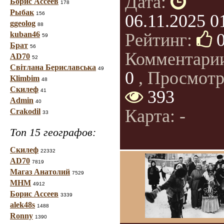
Дата:
Борис Ассеев
178
Рыбак
156
06.11.2025 0
ggeolog
88
kuban46
Рейтинг:
59
Брат
56
Комментари
AD70
52
Світлана Бериславська
49
0
, Просмотр
Klimbim
48
Скилеф
393
41
Admin
40
Карта: -
Crakodil
33
Топ 15 географов:
Скилеф
22332
AD70
7819
Магаз Анатолий
7529
МНМ
4912
Борис Ассеев
3339
alek48s
1488
Ronny
1390