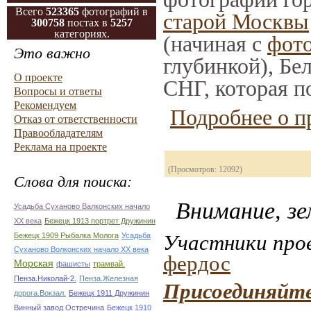
Всего
523365
фотографий в
старой Москвы
300758
постах в
5257
категориях.
(начиная с
фото
Это важно
глубинкой), Бе
О проекте
СНГ, которая п
Вопросы и ответы
Рекомендуем
Подробнее о п
Отказ от ответственности
Правообладателям
Реклама на проекте
(Просмотров: 12092)
Слова для поиска:
Внимание, зе
Усадьба Суханово Валконских начало
ХХ века
Бежецк 1913 портрет Дружинин
Участники прое
Бежецк 1909 Рыбалка Молога
Усадьба
Суханово Волконских начало ХХ века
фердос
Морская
фашисты
трамвай.
Пенза.Николай-2.
Пенза.Железная
Присоединяйте
дорога.Вокзал.
Бежецк 1911 Дружинин
Винный завод Остречина
Бежецк 1910