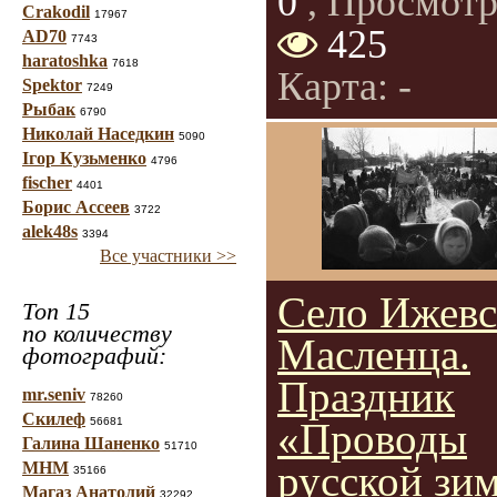
0
, Просмотр
Crakodil
17967
425
AD70
7743
haratoshka
7618
Карта: -
Spektor
7249
Рыбак
6790
Николай Наседкин
5090
Ігор Кузьменко
4796
fischer
4401
Борис Ассеев
3722
alek48s
3394
Все участники >>
Село Ижевс
Топ 15
по количеству
Масленца.
фотографий:
Праздник
mr.seniv
78260
Скилеф
56681
«Проводы
Галина Шаненко
51710
русской зи
МНМ
35166
Магаз Анатолий
32292