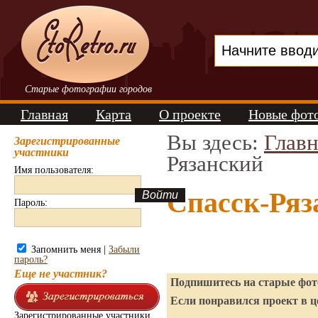
Старые фотографии городов
Главная
Карта
О проекте
Новые фот
Вы здесь:
Главн
Зарегистрированные
участники
Рязанский
Имя пользователя:
Спасск-Ряз
Пароль:
Запомнить меня |
Забыли
пароль?
Еще не участник?
Подпишитесь на старые фото
Если понравился проект в ц
Зарегистрированные участники