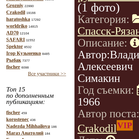
(1 фото)
Grozniy
22990
Crakodil
19166
Категория:
haratoshka
17292
worldriko
14815
Спасск-Ряза
AD70
12104
Описание:
SAFARI
11552
Spektor
8532
Автор:Влад
Ігор Кузьменко
8485
Рыбак
7377
Алексеевич
fischer
6098
Все участники >>
Симакин
Год съемки:
Топ 15
по дополненным
1966
публикациям:
Автор поста
fischer
459
korostenec
436
VIP
Crakodil
Nadezda Mihhailova
186
Магаз Анатолий
184