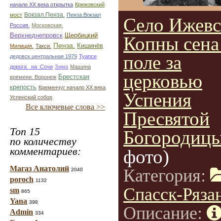
начало ХХ века открытка
Крюковский
Вокзал.Пенза.
мост
Пенза.Вокзал
Село Ижевс
Россия.
Московская.
Верхнеднепровск
Щербицкий
Копны сена
Пенза.
Кишинёв
Милиция.
Такси.
поле за
дедовск центральная 1979
Туапсе
дорога _на_Сочи
Зима
Машина
церковью
Брестская
времени. Воронеж
крепость
Кременчуг начало ХХ века
Успения
Успенский собор
Все ключевые слова >>
Пресвятой
Топ 15
Богородицы
по количеству
комментариев:
фото)
Магаз Анатолий
Категория:
2040
poroch
1132
Спасск-Ряза
sm
865
Yana
398
Описание:
Admin
334