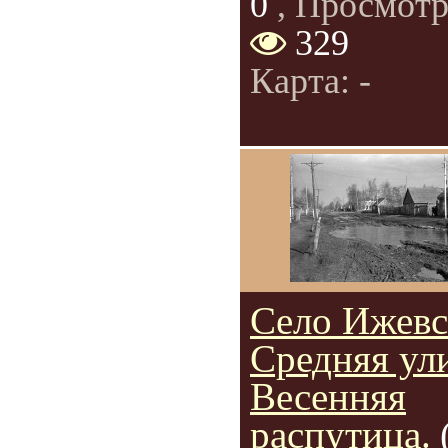
0
, Просмотр
329
Карта: -
Село Ижевс
Средняя ул
Весенняя
распутица.