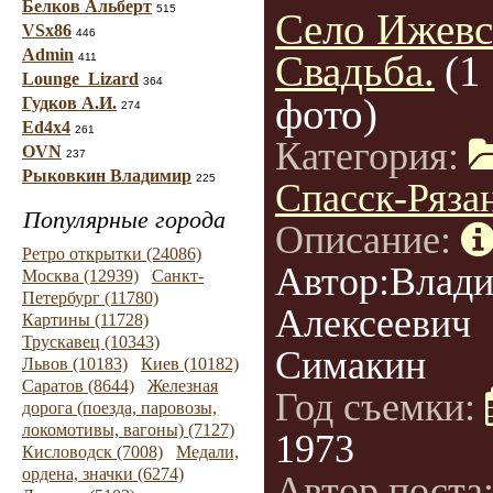
Белков Альберт
515
Село Ижевс
VSx86
446
Admin
Свадьба.
(1
411
Lounge_Lizard
364
фото)
Гудков А.И.
274
Ed4x4
261
Категория:
OVN
237
Рыковкин Владимир
225
Спасск-Ряза
Популярные города
Описание:
Ретро открытки (24086)
Автор:Влад
Москва (12939)
Санкт-
Петербург (11780)
Алексеевич
Картины (11728)
Трускавец (10343)
Симакин
Львов (10183)
Киев (10182)
Саратов (8644)
Железная
Год съемки:
дорога (поезда, паровозы,
локомотивы, вагоны) (7127)
1973
Кисловодск (7008)
Медали,
ордена, значки (6274)
Автор поста