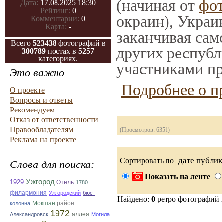
(начиная от
фо
Дата:
17.08.2025 18:30
Рейтинг:
0
окраин), Украи
Комментарии:
0
Карта:
-
заканчивая само
Всего
523438
фотографий в
других республ
300789
постах в
5257
категориях.
участниками пр
Это важно
Подробнее о п
О проекте
Вопросы и ответы
Рекомендуем
Отказ от ответственности
Правообладателям
(Просмотров: 6351)
Реклама на проекте
Сортировать по
Слова для поиска:
Показать на ленте
Ужгород
1929
Отель
1780
филармония
Ужгородский
бюст
Найдено:
0
ретро фотографий
колонна
Мокшан
район
1972
Александровск
аллея
Могила