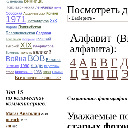
Винница
Кузнецова
Посмотреть д
лечебница
Психиатрическая
полет
Соборная
Кривой
Архангельская
1971
ХiХ
Металлургов
Полицейская
Дорога
Благовещенская
Садовая
Алфавит
(Вы
Троицкий
Тростянец
фабрики
ХІХ
алфавита):
губернатора
высокой
великий
мечеть
Бристоль
ВОВ
Война
4
А
Б
В
Г
Великая
люди
1990
Земская
Верстовой
Ц
Ч
Ш
Щ
Красавино
1938
план
столб
Нижний
Все ключевые слова >>
Топ 15
по количеству
Сохранились фотографии 
комментариев:
Уважаемые по
Магаз Анатолий
2040
poroch
1132
старых фото
sm
865