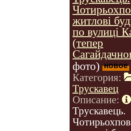
Чотирьохпо
житлові бу
по вулиці К
(тепер
Сагайдачног
фото)
новое
Категория:
Трускавец
Описание:
Трускавець.
Чотирьохпов