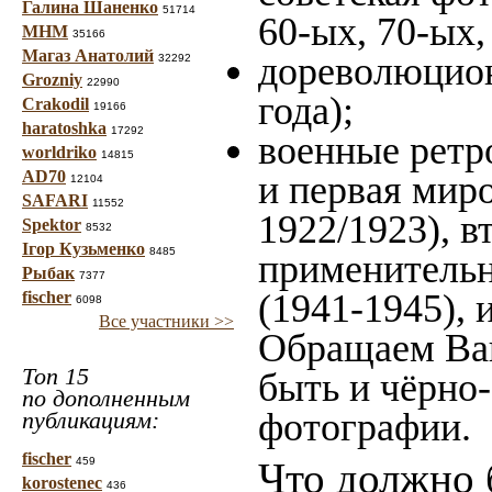
Галина Шаненко
51714
60-ых, 70-ых,
МНМ
35166
Магаз Анатолий
дореволюцион
32292
Grozniy
22990
года);
Crakodil
19166
haratoshka
17292
военные ретр
worldriko
14815
AD70
и первая миро
12104
SAFARI
11552
1922/1923), в
Spektor
8532
Ігор Кузьменко
8485
применительн
Рыбак
7377
(1941-1945),
fischer
6098
Все участники >>
Обращаем Ваш
Топ 15
быть и чёрно-
по дополненным
фотографии.
публикациям:
fischer
459
Что должно 
korostenec
436