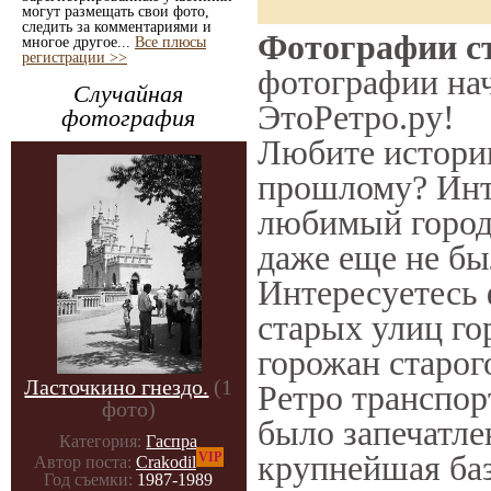
могут размещать свои фото,
следить за комментариями и
Фотографии ст
многое другое...
Все плюсы
регистрации >>
фотографии нач
Случайная
ЭтоРетро.ру!
фотография
Любите историю
прошлому? Инт
любимый город 
даже еще не бы
Интересуетесь
старых улиц го
горожан старог
Ласточкино гнездо.
(1
Ретро транспорт
фото)
было запечатле
Категория:
Гаспра
крупнейшая баз
VIP
Автор поста:
Crakodil
Год съемки:
1987-1989