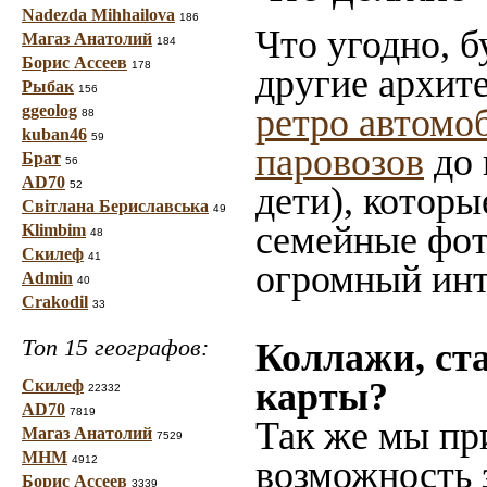
Nadezda Mihhailova
186
Что угодно, б
Магаз Анатолий
184
Борис Ассеев
178
другие архит
Рыбак
156
ggeolog
ретро автомо
88
kuban46
59
паровозов
до 
Брат
56
AD70
52
дети), которы
Світлана Бериславська
49
семейные фот
Klimbim
48
Скилеф
41
огромный инт
Admin
40
Crakodil
33
Топ 15 географов:
Коллажи, ст
карты?
Скилеф
22332
AD70
7819
Так же мы пр
Магаз Анатолий
7529
МНМ
4912
возможность 
Борис Ассеев
3339