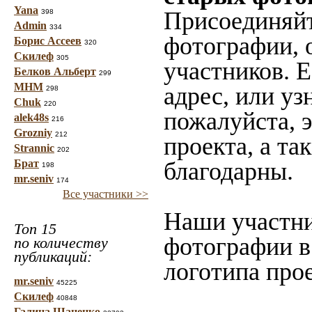
Yana
Присоединяйт
398
Admin
334
фотографии, 
Борис Ассеев
320
Скилеф
305
участников. 
Белков Альберт
299
МНМ
адрес, или уз
298
Chuk
220
пожалуйста, 
alek48s
216
Grozniy
212
проекта, а та
Strannic
202
Брат
благодарны.
198
mr.seniv
174
Все участники >>
Наши участни
Топ 15
фотографии в
по количеству
публикаций:
логотипа прое
mr.seniv
45225
Скилеф
40848
Галина Шаненко