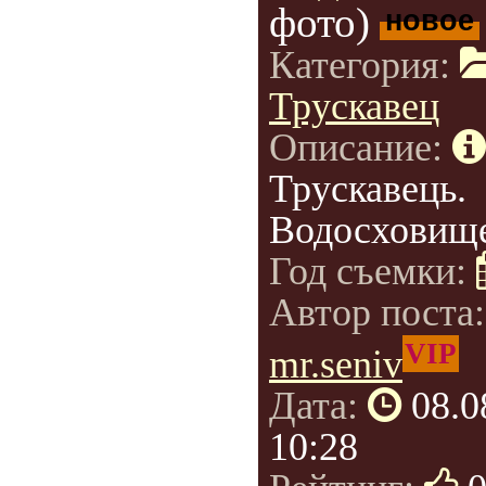
фото)
новое
Категория:
Трускавец
Описание:
Трускавець.
Водосховище
Год съемки:
Автор поста
VIP
mr.seniv
Дата:
08.0
10:28