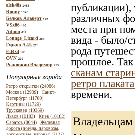
публикации),
alek48s
1488
Ronny
1390
различных фот
Белков Альберт
515
VSx86
места при по
446
Admin
411
вида - было/с
Lounge_Lizard
364
Гудков А.И.
274
рода путешес
Ed4x4
261
OVN
прошлое. Так
237
Рыковкин Владимир
225
сканам стари
Популярные города
ретро плакат
Ретро открытки (24086)
времени.
Москва (12939)
Санкт-
Петербург (11780)
Картины (11729)
Трускавец (10369)
Львов (10183)
Киев (10182)
Владельцам 
Саратов (8644)
Железная
дорога (поезда, паровозы,
локомотивы, вагоны) (7127)