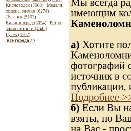
Мы всегда ра
Кисловодск (7008)
Медали,
имеющим ко
ордена, значки (6274)
Луганск (5103)
Каменоломн
Калининград (5074)
Ретро
знаменитости (4542)
Гусев (4162)
все города >>
а)
Хотите пол
Каменоломни?
фотографий с
источник в с
публикации, 
Подробнее >
б)
Если Вы на
взяты, по Ва
на Вас - прос