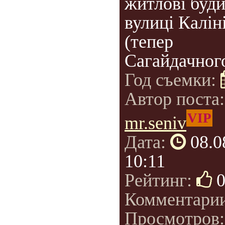
житлові буд
вулиці Калін
(тепер
Сагайдачного
Год съемки:
Автор поста
VIP
mr.seniv
Дата:
08.0
10:11
Рейтинг:
Комментари
Просмотров