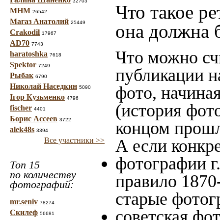
32703
Что такое ре
МНМ
26542
Магаз Анатолий
25449
она должна 
Crakodil
17967
AD70
7743
Что можно сч
haratoshka
7618
Spektor
7249
публикации н
Рыбак
6790
Николай Наседкин
фото, начина
5090
Ігор Кузьменко
4796
(история фото
fischer
4401
Борис Ассеев
3722
концом прошло
alek48s
3394
Все участники >>
А если конкре
фотографии г
Топ 15
по количеству
правило 1870-
фотографий:
старые фотог
mr.seniv
78274
советская фот
Скилеф
56681