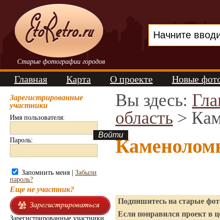
Старые фотографии городов
Главная
Карта
О проекте
Новые фот
Вы здесь:
Гла
Зарегистрированные
участники
область
> Ка
Имя пользователя:
Каменолом
Пароль:
Запомнить меня |
Забыли
пароль?
Еще не участник?
Подпишитесь на старые фото
Если понравился проект в ц
Зарегистрированные участники