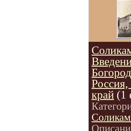
Соликам
Введени
Богоро
Россия,
край
(1
Категор
Соликам
Описани