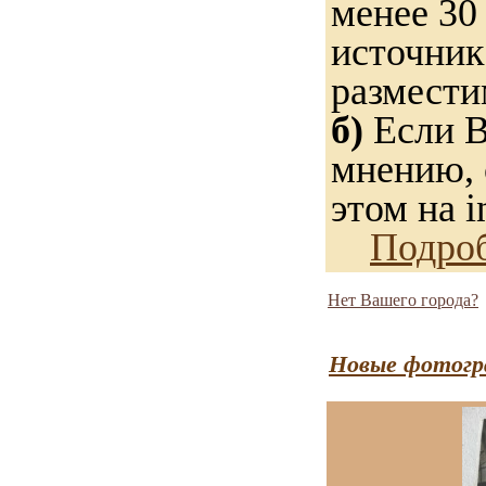
менее 30
источник
размести
б)
Если В
мнению, 
этом на i
Подро
Нет Вашего города?
Новые фотогр