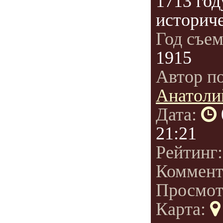
1713 год
историче
Год съе
1915
Автор п
Анатоли
Дата:
21:21
Рейтинг
Коммент
Просмот
Карта: