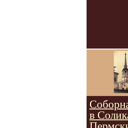
Соборна
в Солик
Пермск