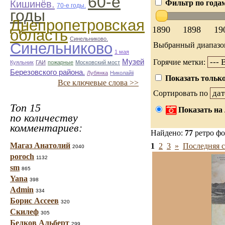
60-е
Кишинёв.
Фильтр по года
70-е годы.
годы
Днепропетровская
1890
1898
19
область
Синельниково.
Синельниково
Выбранный диапазо
1 мая
Музей
Горячие метки:
Куяльник
ГАИ
пожарные
Московский мост
Березовского района.
Лубянка
Николайii
Показать только
Все ключевые слова >>
Сортировать по
Топ 15
Показать на 
по количеству
комментариев:
Найдено:
77
ретро ф
Магаз Анатолий
1
2
3
»
Последняя с
2040
poroch
1132
sm
865
Yana
398
Admin
334
Борис Ассеев
320
Скилеф
305
Белков Альберт
299