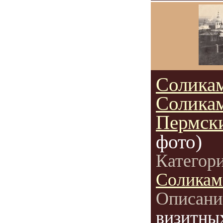
Солика
Соликам
Пермск
фото)
Категор
Соликам
Описани
визитны