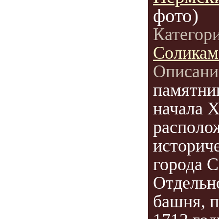
фото)
Категор
Соликам
Описани
памятни
начала X
располо
историч
города С
Отдельн
башня, п