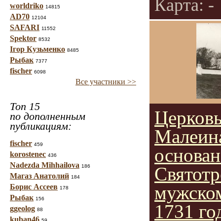
Карта: -
worldriko
14815
AD70
12104
SAFARI
11552
Spektor
8532
Ігор Кузьменко
8485
Рыбак
7377
fischer
6098
Все участники >>
Топ 15
Церков
по дополненным
публикациям:
Малеина
fischer
459
основан
korostenec
436
Nadezda Mihhailova
186
Святот
Магаз Анатолий
184
мужском
Борис Ассеев
178
Рыбак
156
1731 го
ggeolog
88
kuban46
59