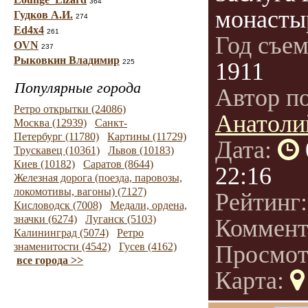
364
монастыр
Гудков А.И.
274
Ed4x4
261
Год съе
OVN
237
Рыковкин Владимир
225
1911
Популярные города
Автор п
Ретро открытки (24086)
Анатоли
Москва (12939)
Санкт-
Петербург (11780)
Картины (11729)
Дата:
Трускавец (10361)
Львов (10183)
Киев (10182)
Саратов (8644)
22:16
Железная дорога (поезда, паровозы,
локомотивы, вагоны) (7127)
Рейтинг
Кисловодск (7008)
Медали, ордена,
значки (6274)
Луганск (5103)
Коммент
Калининград (5074)
Ретро
знаменитости (4542)
Гусев (4162)
Просмот
все города >>
Карта: