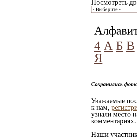
Посмотреть др
Алфави
4
А
Б
В
Я
Сохранились фото
Уважаемые посе
к нам,
регистр
узнали место н
комментариях. 
Наши участник