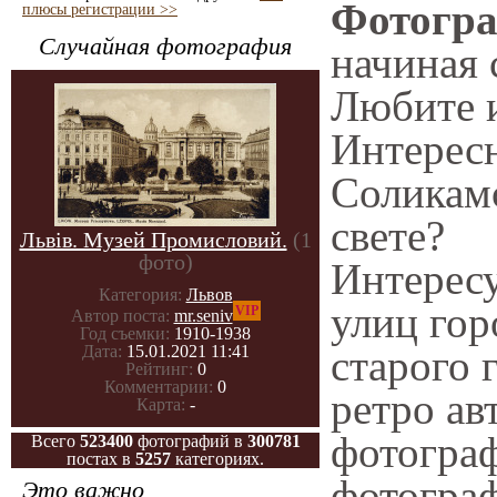
Фотогра
плюсы регистрации >>
Случайная фотография
начиная 
Любите 
Интересн
Соликамс
свете?
Львів. Музей Промисловий.
(1
фото)
Интерес
Категория:
Львов
улиц гор
VIP
Автор поста:
mr.seniv
Год съемки:
1910-1938
старого 
Дата:
15.01.2021 11:41
Рейтинг:
0
Комментарии:
0
ретро ав
Карта:
-
фотограф
Всего
523400
фотографий в
300781
постах в
5257
категориях.
фотограф
Это важно