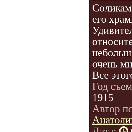
Соликам
его храм
Удивител
относит
небольш
очень мн
Все этого
Год съе
1915
Автор п
Анатоли
Дата: