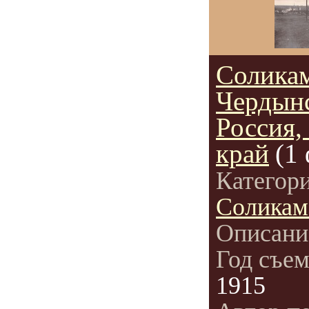
Соликам
Чердынс
Россия,
край
(1
Категор
Соликам
Описани
Год съе
1915