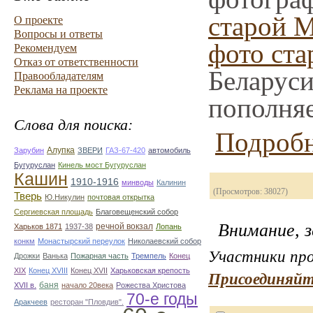
старой 
О проекте
Вопросы и ответы
фото ста
Рекомендуем
Отказ от ответственности
Беларуси
Правообладателям
Реклама на проекте
пополняе
Слова для поиска:
Подробн
Алупка
Зарубин
ЗВЕРИ
ГАЗ-67-420
автомобиль
Бугуруслан
Кинель мост Бугуруслан
Кашин
1910-1916
минводы
Калинин
(Просмотров: 38027)
Тверь
Ю.Никулин
почтовая открытка
Сергиевская площадь
Благовещенский собор
Внимание, з
речной вокзал
Харьков 1871
1937-38
Лопань
конкм
Монастырский переулок
Николаевский собор
Участники про
Дрожки
Ванька
Пожарная часть
Тремпель
Конец
XIX
Конец XVIII
Конец XVII
Харьковская крепость
Присоединяйт
баня
XVII в.
начало 20века
Рожества Христова
70-е годы
Аракчеев
ресторан "Пловдив".