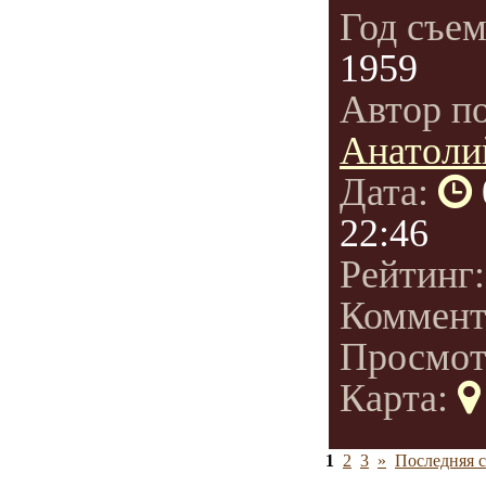
Год съе
1959
Автор п
Анатоли
Дата:
22:46
Рейтинг
Коммент
Просмот
Карта:
1
2
3
»
Последняя с