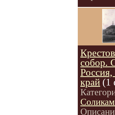
Кресто
собор. 
Россия,
край
(1
Категор
Соликам
Описани