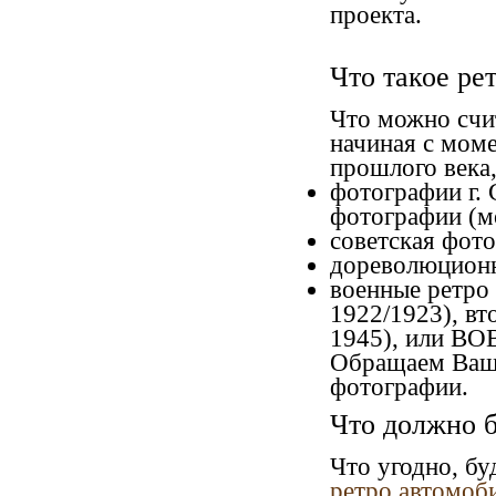
проекта.
Что такое ре
Что можно счи
начиная c моме
прошлого века,
фотографии г. 
фотографии (мо
советская фото
дореволюционна
военные ретро 
1922/1923), вт
1945), или ВО
Обращаем Ваше
фотографии.
Что должно б
Что угодно, бу
ретро автомоб