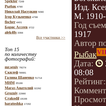
Spektor
7249
Изд. Кс
Рыбак
6790
Николай Наседкин
5090
М. 1910-
Ігор Кузьменко
4796
fischer
Год съе
4401
Борис Ассеев
3722
1917
alek48s
3394
Все участники >>
Автор п
Топ 15
VI
Рыбак
по количеству
фотографий:
Дата:
mr.seniv
78274
08:08
Скилеф
56681
Галина Шаненко
51714
Рейтинг
МНМ
35166
Коммент
Магаз Анатолий
32292
Grozniy
22990
Просмот
Crakodil
19166
haratoshka
17292