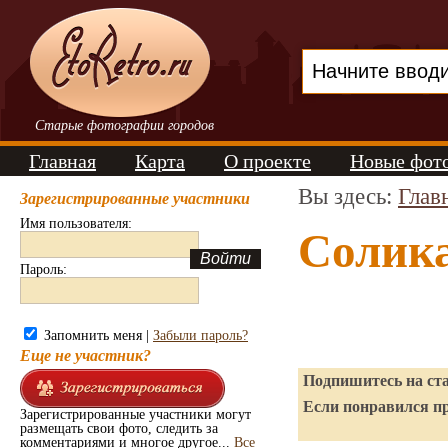
Старые фотографии городов
Главная
Карта
О проекте
Новые фот
Вы здесь:
Глав
Зарегистрированные участники
Имя пользователя:
Солик
Пароль:
Запомнить меня |
Забыли пароль?
Еще не участник?
Подпишитесь на ста
Если понравился пр
Зарегистрированные участники могут
размещать свои фото, следить за
комментариями и многое другое...
Все