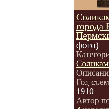
Соликам
города 
Пермск
фото)
Категор
Соликам
Описани
Год съе
1910
Автор п