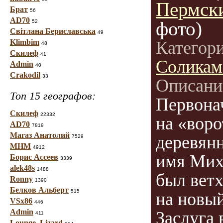
Пермск
Брат
56
AD70
фото)
52
Світлана Бериславська
49
Klimbim
Категор
48
Скилеф
41
Соликам
Admin
40
Crakodil
33
Описани
Топ 15 географов:
Первона
Скилеф
22332
на «воро
AD70
7819
Магаз Анатолий
деревян
7529
МНМ
4912
имя Мих
Борис Ассеев
3339
alek48s
1488
был ветх
Ronny
1390
Белков Альберт
515
на новый
VSx86
446
Admin
Заслуга 
411
Lounge_Lizard