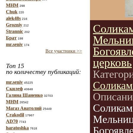
МНМ
298
Chuk
220
alek48s
216
Grozniy
Солика
212
Strannic
202
Мельни
Брат
198
mr.seniv
174
Богоявл
Все участники >>
церковь
Топ 15
по количеству публикаций:
Категор
mr.seniv
Соликам
45225
Скилеф
40848
Описани
Галина Шаненко
32703
МНМ
26542
Соликам
Магаз Анатолий
25449
Crakodil
Мельниц
17967
AD70
7743
Богоявле
haratoshka
7618