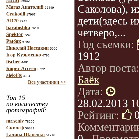
МНМ
26542
Саколова), и
Магаз Анатолий
25449
Crakodil
17967
дети(здесь и
AD70
7743
haratoshka
7618
четверо,...
Spektor
7249
Год съемки:
Рыбак
6790
Николай Наседкин
5090
1912
Ігор Кузьменко
4796
fischer
4401
Автор поста
Борис Ассеев
3722
alek48s
Баёк
3394
Все участники >>
Дата:
Топ 15
28.02.2013 1
по количеству
фотографий:
Рейтинг:
mr.seniv
78260
Комментари
Скилеф
56681
Галина Шаненко
0
, Просмотр
51710