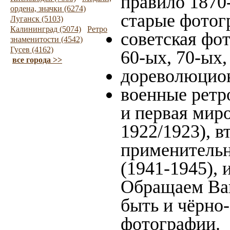
правило 1870-
ордена, значки (6274)
старые фотог
Луганск (5103)
Калининград (5074)
Ретро
советская фот
знаменитости (4542)
Гусев (4162)
60-ых, 70-ых,
все города >>
дореволюцион
военные ретр
и первая миро
1922/1923), в
применительн
(1941-1945),
Обращаем Ваш
быть и чёрно-
фотографии.