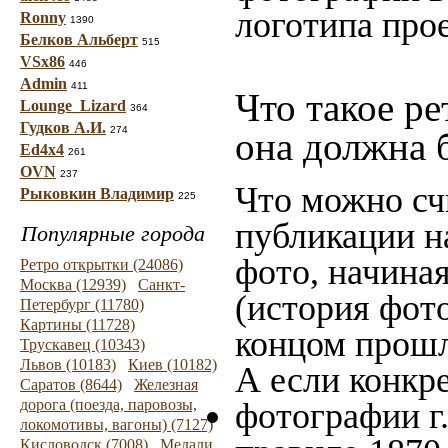
логотипа прое
Ronny
1390
Белков Альберт
515
VSx86
446
Admin
411
Что такое ре
Lounge_Lizard
364
Гудков А.И.
274
она должна 
Ed4x4
261
OVN
237
Что можно сч
Рыковкин Владимир
225
публикации н
Популярные города
фото, начина
Ретро открытки (24086)
Москва (12939)
Санкт-
(история фото
Петербург (11780)
Картины (11728)
концом прошло
Трускавец (10343)
Львов (10183)
Киев (10182)
А если конкре
Саратов (8644)
Железная
дорога (поезда, паровозы,
фотографии г.
локомотивы, вагоны) (7127)
Кисловодск (7008)
Медали,