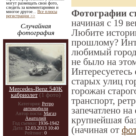
могут размещать свои фото,
следить за комментариями и
Фотографии ст
многое другое...
Все плюсы
регистрации >>
начиная с 19 ве
Случайная
Любите историю
фотография
прошлому? Инт
любимый город 
не было на этом
Интересуетесь
старых улиц го
Mercedes-Benz 540K
горожан старог
кабриолет
(1 фото)
транспорт, ретр
Категория:
Ретро
запечатлено на
автомобили
Автор поста:
Магаз
крупнейшая баз
Анатолий
Год съемки:
1936-1942
(начиная от
фо
Дата:
12.03.2013 10:40
Рейтинг:
0