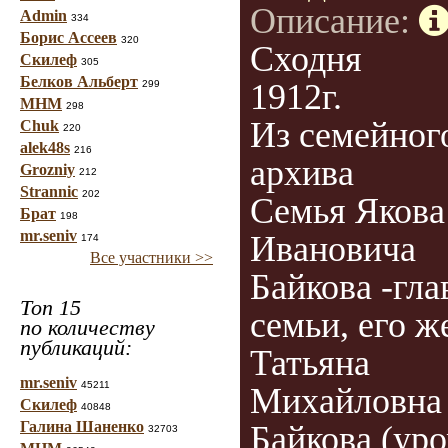
Описание:
Admin
334
Борис Ассеев
320
Сходня
Скилеф
305
Белков Альберт
1912г.
299
МНМ
298
Из семейног
Chuk
220
alek48s
216
архива
Grozniy
212
Strannic
202
Семья Якова
Брат
198
mr.seniv
Ивановича
174
Все участники >>
Байкова -гла
Топ 15
семьи, его ж
по количеству
публикаций:
Татьяна
mr.seniv
45211
Михайловна
Скилеф
40848
Галина Шаненко
Байкова (ур
32703