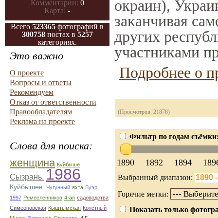
окраин), Украи
Комментарии:
0
Карта:
-
заканчивая само
Всего
523365
фотографий в
других республ
300758
постах в
5257
категориях.
участниками пр
Это важно
Подробнее о п
О проекте
Вопросы и ответы
Рекомендуем
Отказ от ответственности
Правообладателям
(Просмотров: 21878)
Реклама на проекте
Фильтр по годам съёмки
Слова для поиска:
женщина
1890
1892
1894
189
Куйбыше
1986
Сызрань.
Выбранный диапазон:
Куйбышев.
Чугунный
яхта
Буэр
Горячие метки:
1997
Ремесленников
4-ая
садоводства
Симеоновская
Кыштымская
Констный
Показать только фотогра