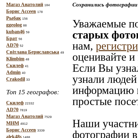
Сохранились фотографии 
Магаз Анатолий
184
Борис Ассеев
178
Рыбак
156
Уважаемые по
ggeolog
88
старых фото
kuban46
59
Брат
56
нам,
регистр
AD70
52
Світлана Бериславська
49
оценивайте и
Klimbim
48
Если Вы узна
Скилеф
41
Admin
40
узнали людей 
Crakodil
33
информацию в
Топ 15 географов:
простые посе
Скилеф
22332
AD70
7819
Магаз Анатолий
7529
Наши участни
МНМ
4912
Борис Ассеев
фотографии в
3339
alek48s
1488