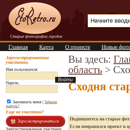
Старые фотографии городов
Главная
Карта
О проекте
Новые фот
Вы здесь:
Гла
Зарегистрированные
участники
область
> Схо
Имя пользователя:
Сходня ста
Пароль:
Запомнить меня |
Забыли
пароль?
Еще не участник?
Подпишитесь на старые фото
Если понравился проект в ц
Зарегистрированные участники