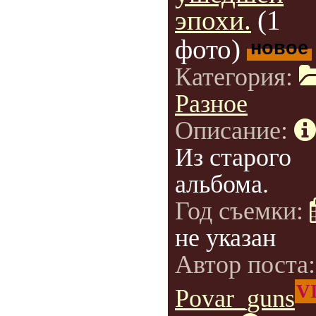
эпохи.
(1
фото)
новое
Категория:
Разное
Описание:
Из старого
альбома.
Год съемки:
не указан
Автор поста
V
Povar_guns