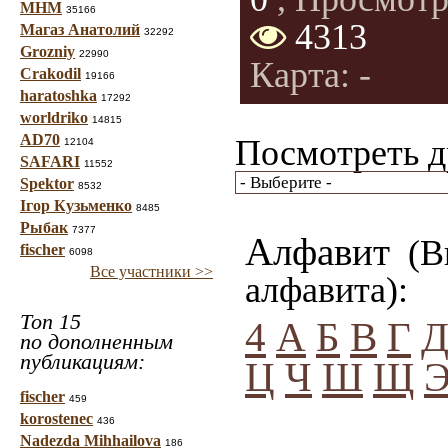
МНМ
35166
4313
Магаз Анатолий
32292
Grozniy
22990
Карта: -
Crakodil
19166
haratoshka
17292
worldriko
14815
AD70
Посмотреть д
12104
SAFARI
11552
Spektor
8532
Ігор Кузьменко
8485
Рыбак
7377
Алфавит
(Вы
fischer
6098
Все участники >>
алфавита):
Топ 15
4
А
Б
В
Г
по дополненным
публикациям:
Ц
Ч
Ш
Щ
fischer
459
korostenec
436
Nadezda Mihhailova
186