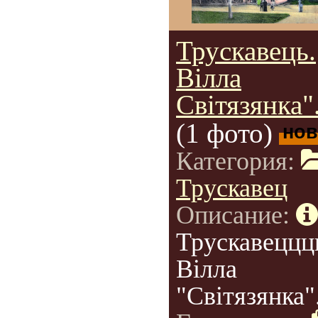
Трускавець.
Вілла
Світязянка"
(1 фото)
нов
Категория:
Трускавец
Описание:
Трускавеццц
Вілла
"Світязянка"