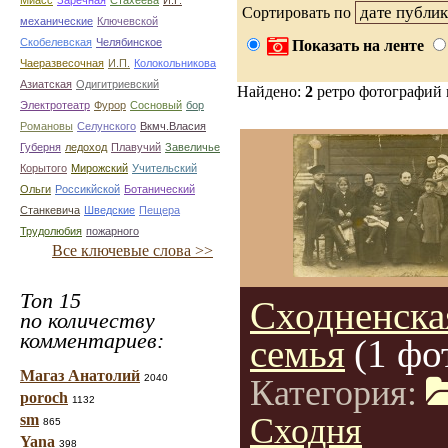
Миасс
Заречная
Стахеева
И.Г.
Сортировать по
механические
Ключевской
Скобелевская
Челябинское
Показать на ленте
Чаеразвесочная
И.П.
Колокольникова
Азиатская
Одигитриевский
Найдено:
2
ретро фотографий
Электротеатр
Фурор
Сосновый
бор
Романовы
Селунского
Вкмч.Власия
Губерня
ледоход
Плавучий
Завеличье
Корытого
Мирожский
Учительский
Ольги
Россикйской
Ботанический
Станкевича
Шведские
Пещера
Трудолюбия
пожарного
Все ключевые слова >>
Топ 15
Сходненска
по количеству
комментариев:
семья
(1 фо
Магаз Анатолий
2040
Категория:
poroch
1132
sm
Сходня
865
Yana
398