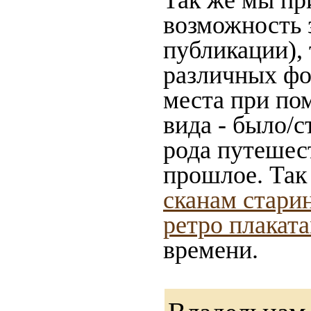
Так же мы пр
возможность 
публикации),
различных фот
места при по
вида - было/с
рода путешес
прошлое. Так
сканам стари
ретро плакат
времени.