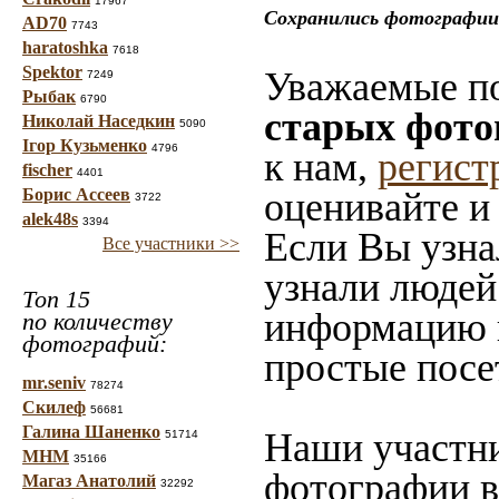
17967
Сохранились фотографии 
AD70
7743
haratoshka
7618
Spektor
Уважаемые по
7249
Рыбак
6790
старых фото
Николай Наседкин
5090
Ігор Кузьменко
4796
к нам,
регист
fischer
4401
Борис Ассеев
оценивайте и
3722
alek48s
3394
Если Вы узна
Все участники >>
узнали людей 
Топ 15
информацию в
по количеству
фотографий:
простые посе
mr.seniv
78274
Скилеф
56681
Галина Шаненко
Наши участни
51714
МНМ
35166
фотографии в
Магаз Анатолий
32292