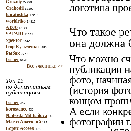
Grozniy
22990
логотипа про
Crakodil
19166
haratoshka
17292
worldriko
14815
AD70
Что такое р
12104
SAFARI
11552
она должна 
Spektor
8532
Ігор Кузьменко
8485
Рыбак
7377
Что можно сч
fischer
6098
Все участники >>
публикации н
фото, начина
Топ 15
по дополненным
(история фото
публикациям:
концом прошло
fischer
459
А если конкре
korostenec
436
Nadezda Mihhailova
186
фотографии г.
Магаз Анатолий
184
Борис Ассеев
178