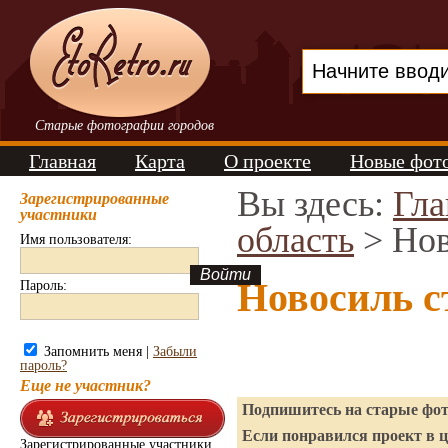
Старые фотографии городов
Главная
Карта
О проекте
Новые фот
Вы здесь:
Гла
Зарегистрированные
участники
область
> Нов
Имя пользователя:
Новосиль с
Пароль:
Запомнить меня |
Забыли
пароль?
Еще не участник?
Подпишитесь на старые фото
Если понравился проект в ц
Зарегистрированные участники