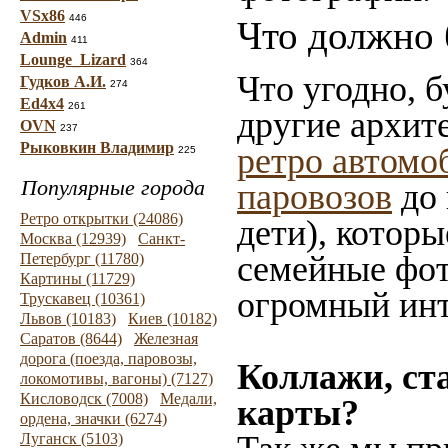
VSx86
446
Что должно 
Admin
411
Lounge_Lizard
364
Что угодно, б
Гудков А.И.
274
Ed4x4
261
другие архит
OVN
237
Рыковкин Владимир
ретро автомо
225
Популярные города
паровозов
до 
Ретро открытки (24086)
дети), которы
Москва (12939)
Санкт-
семейные фот
Петербург (11780)
Картины (11729)
огромный инт
Трускавец (10361)
Львов (10183)
Киев (10182)
Саратов (8644)
Железная
дорога (поезда, паровозы,
Коллажи, ст
локомотивы, вагоны) (7127)
Кисловодск (7008)
Медали,
карты?
ордена, значки (6274)
Луганск (5103)