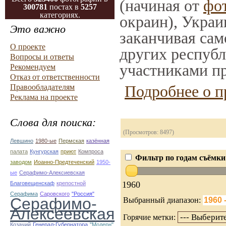
(начиная от
фо
300781
постах в
5257
категориях.
окраин), Украи
Это важно
заканчивая сам
О проекте
других республ
Вопросы и ответы
участниками пр
Рекомендуем
Отказ от ответственности
Подробнее о п
Правообладателям
Реклама на проекте
Слова для поиска:
(Просмотров: 8497)
Левшино
1980-ые
Пермская
казённая
палата
Кунгурская
приют
Компроса
Фильтр по годам съёмки
заводом
Иоанно-Предтеченский
1950-
ые
Серафимо-Алексиевская
1960
Благовещенскаф
крепостной
Серафима
Саровского
"Россия"
Серафимо-
Выбранный диапазон:
Алексеевская
Горячие метки:
Козачий
Генерал-Губернатора
"Модерн"