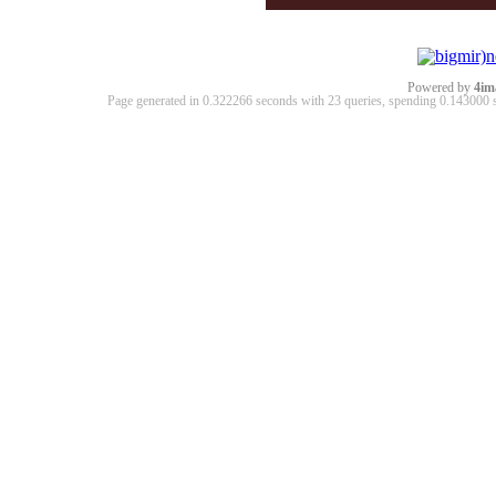
Powered by
4im
Page generated in 0.322266 seconds with 23 queries, spending 0.14300