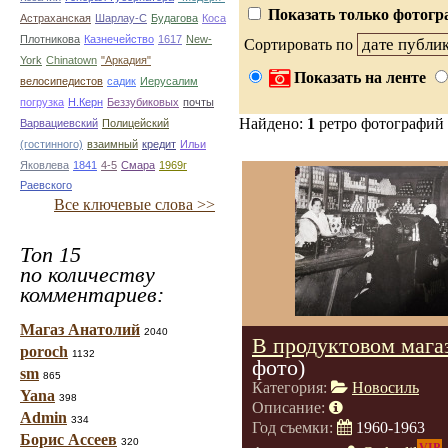
Показать только фотогр
Астраханская
Шарлау-С
Будагова
Коса
Плотникова
Казнечейство
1617
New-
Сортировать по
York
Chinatown
"Аркадия"
Показать на ленте
велосипедистов
садик
Иерусалим
погрузка
Н.Керн
Беззубиковых
почты
Найдено:
1
ретро фотографий
Варвациевский
Полицейский
(гостинного)
взаимный
кредит
Ильи
Яковлева
1841
4-5
Смара
1969г
Раевского
Все ключевые слова >>
Топ 15
по количеству
комментариев:
Магаз Анатолий
2040
В продуктовом мага
poroch
1132
фото)
sm
865
Категория:
Новосиль
Yana
398
Описание:
Admin
334
Год съемки:
1960-1963
Борис Ассеев
320