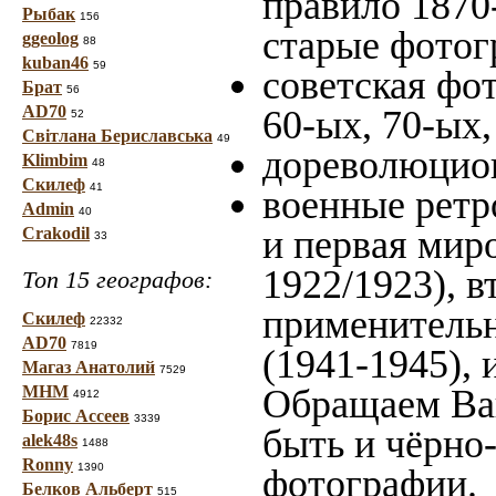
правило 1870-
Рыбак
156
старые фотог
ggeolog
88
kuban46
59
советская фот
Брат
56
AD70
60-ых, 70-ых,
52
Світлана Бериславська
49
дореволюцион
Klimbim
48
Скилеф
41
военные ретр
Admin
40
и первая миро
Crakodil
33
1922/1923), в
Топ 15 географов:
применительн
Скилеф
22332
AD70
7819
(1941-1945),
Магаз Анатолий
7529
МНМ
Обращаем Ва
4912
Борис Ассеев
3339
быть и чёрно
alek48s
1488
Ronny
1390
фотографии.
Белков Альберт
515