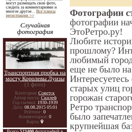
могут размещать свои фото,
следить за комментариями и
Фотографии ст
многое другое...
Все плюсы
регистрации >>
фотографии нач
Случайная
ЭтоРетро.ру!
фотография
Любите истори
прошлому? Инт
любимый город 
еще не было на
Транспортная пробка на
Интересуетесь
мосту Королевы Луизы
(1 фото)
старых улиц го
Категория:
Советск
горожан старог
Автор поста:
Скилеф
Год съемки:
1930-1939
Ретро транспор
Дата:
08.08.2015 05:01
Рейтинг:
0
было запечатле
Комментарии:
0
Карта:
крупнейшая ба
Всего
523400
фотографий в