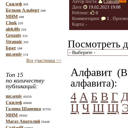
VIP
Автор поста:
Crakodil
Скилеф
305
Дата:
19.02.2023 19:08
Белков Альберт
299
Рейтинг:
0
МНМ
298
Комментарии:
1
, Просмо
Chuk
220
Карта: -
alek48s
216
Grozniy
212
Посмотреть д
Strannic
202
Брат
198
mr.seniv
174
Все участники >>
Алфавит
(Вы
Топ 15
по количеству
алфавита):
публикаций:
4
А
Б
В
Г
mr.seniv
45225
Скилеф
40848
Ц
Ч
Ш
Щ
Галина Шаненко
32703
МНМ
26542
Магаз Анатолий
25449
Crakodil