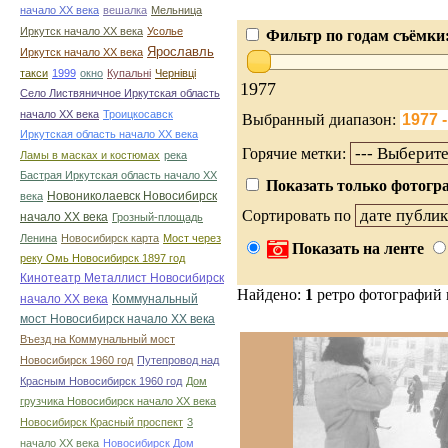
начало ХХ века
вешалка
Мельница
Иркутск начало ХХ века
Усолье
Фильтр по годам съёмки
Ярославль
Иркутск начало ХХ века
такси
1999
окно
Купальні
Чернівці
1977
Село Листвяничное Иркутская область
начало ХХ века
Троицкосавск
Выбранный диапазон:
Иркутская область начало ХХ века
Горячие метки:
Ламы в масках и костюмах
река
Бастрая Иркутская область начало ХХ
Показать только фотогра
Новониколаевск Новосибирск
века
Сортировать по
начало ХХ века
Грозный-площадь
Ленина
Новосибирск карта
Мост через
Показать на ленте
реку Омь Новосибирск 1897 год
Кинотеатр Металлист Новосибирск
Найдено:
1
ретро фотографий
начало ХХ века
Коммунальный
мост Новосибирск начало ХХ века
Въезд на Коммунальный мост
Новосибирск 1960 год
Путепровод над
Красным Новосибирск 1960 год
Дом
грузчика Новосибирск начало ХХ века
Новосибирск Красный проспект
3
начало ХХ века
Новосибирск Дом