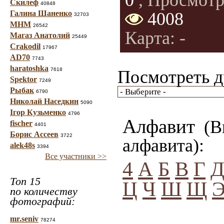
0
, Просмотр
Скилеф
40848
Галина Шаненко
4008
32703
МНМ
26542
Карта: -
Магаз Анатолий
25449
Crakodil
17967
AD70
7743
haratoshka
7618
Посмотреть д
Spektor
7249
Рыбак
6790
Николай Наседкин
5090
Ігор Кузьменко
4796
Алфавит
(Вы
fischer
4401
Борис Ассеев
3722
алфавита):
alek48s
3394
Все участники >>
4
А
Б
В
Г
Топ 15
Ц
Ч
Ш
Щ
по количеству
фотографий:
mr.seniv
78274