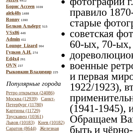
фотографии г.
4912
Борис Ассеев
3339
правило 1870-
alek48s
1488
Ronny
старые фотог
1390
Белков Альберт
515
советская фот
VSx86
446
Admin
411
60-ых, 70-ых,
Lounge_Lizard
364
дореволюцион
Гудков А.И.
274
Ed4x4
261
военные ретр
OVN
237
Рыковкин Владимир
и первая миро
225
Популярные города
1922/1923), в
Ретро открытки (24086)
применительн
Москва (12939)
Санкт-
Петербург (11780)
(1941-1945),
Картины (11729)
Обращаем Ваш
Трускавец (10361)
Львов (10183)
Киев (10182)
быть и чёрно-
Саратов (8644)
Железная