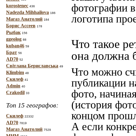
фотографии в
korostenec
436
Nadezda Mihhailova
186
логотипа прое
Магаз Анатолий
184
Борис Ассеев
178
Рыбак
156
ggeolog
Что такое ре
88
kuban46
59
она должна 
Брат
56
AD70
52
Світлана Бериславська
49
Что можно сч
Klimbim
48
Скилеф
публикации н
41
Admin
40
фото, начина
Crakodil
33
(история фото
Топ 15 географов:
концом прошло
Скилеф
22332
AD70
А если конкре
7819
Магаз Анатолий
7529
МНМ