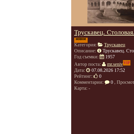
Трускавец. Столовая
новое
Категория:
Трускавец
Описание:
Трускавец. Сто
Год съемки:
1957
VIP
Автор поста:
mr.seniv
Дата:
07.08.2026 17:52
Рейтинг:
0
Комментарии:
0
, Просмо
Карта: -