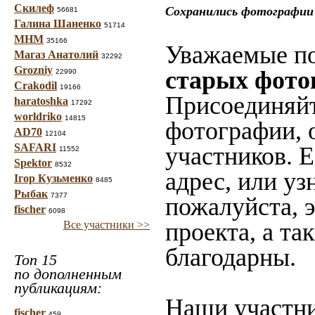
Скилеф
Сохранились фотографии 
56681
Галина Шаненко
51714
МНМ
35166
Уважаемые по
Магаз Анатолий
32292
Grozniy
старых фото
22990
Crakodil
19166
Присоединяйт
haratoshka
17292
worldriko
14815
фотографии, 
AD70
12104
SAFARI
участников. 
11552
Spektor
8532
адрес, или уз
Ігор Кузьменко
8485
Рыбак
7377
пожалуйста, 
fischer
6098
проекта, а та
Все участники >>
благодарны.
Топ 15
по дополненным
публикациям:
Наши участни
fischer
459