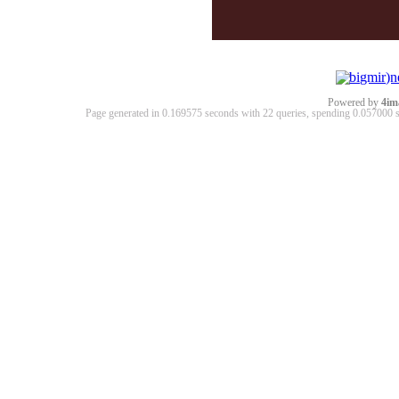
Powered by
4im
Page generated in 0.169575 seconds with 22 queries, spending 0.05700