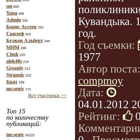
поликлиники 
sm
865
Yana
398
Кувандыка. 
Admin
334
Борис Ассеев
320
год.
Скилеф
305
Белков Альберт
Год съемки:
299
МНМ
298
1977
Chuk
220
alek48s
216
Автор поста
Grozniy
212
Strannic
202
compmoy
Брат
198
mr.seniv
Дата:
174
Все участники >>
04.01.2012 2
Топ 15
Рейтинг:
по количеству
публикаций:
Комментари
mr.seniv
45225