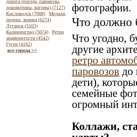
дорога (поезда, паровозы,
фотографии.
локомотивы, вагоны) (7127)
Кисловодск (7008)
Медали,
Что должно 
ордена, значки (6274)
Луганск (5103)
Калининград (5074)
Ретро
Что угодно, б
знаменитости (4542)
Гусев (4162)
другие архит
все города >>
ретро автомо
паровозов
до 
дети), которы
семейные фот
огромный инт
Коллажи, ст