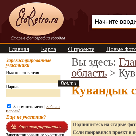
Старые фотографии городов
Главная
Карта
О проекте
Новые фот
Вы здесь:
Гла
Зарегистрированные
участники
область
> Кув
Имя пользователя:
Кувандык 
Пароль:
Запомнить меня |
Забыли
пароль?
Еще не участник?
Подпишитесь на старые фото
Если понравился проект в ц
Зарегистрированные участники