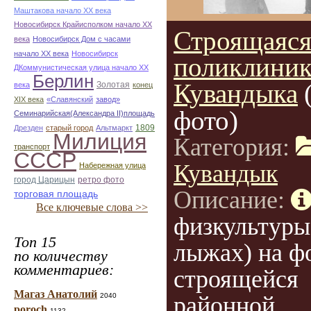
Маштакова начало ХХ века
Новосибирск Крайисполком начало ХХ
Строящаяс
века
Новосибирск Дом с часами
начало ХХ века
Новосибирск
поликлиника
ДКоммунистическая улица начало ХХ
Берлин
Кувандыка
Золотая
века
конец
ХІХ века
«Славянский
завод»
фото)
Семинарийская(Александра II)площадь
1809
Дрезден
старый город
Альтмаркт
Милиция
Категория:
транспорт
СССР
Кувандык
Набережная улица
город Царицын
ретро фото
Описание:
торговая площадь
Все ключевые слова >>
физкультуры 
Топ 15
лыжах) на ф
по количеству
комментариев:
строящейся
Магаз Анатолий
2040
районной
poroch
1132