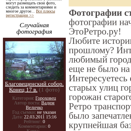
могут размещать свои фото,
следить за комментариями и
Фотографии ст
многое другое...
Все плюсы
регистрации >>
фотографии нач
Случайная
ЭтоРетро.ру!
фотография
Любите историю
прошлому? Инт
любимый город 
еще не было на
Интересуетесь
Благовещенский собор.
старых улиц го
Конец 17 в.
(1 фото)
горожан старог
Категория:
Гороховец
Автор поста:
Вадим
Ретро транспорт
Величко
Год съемки:
не указан
было запечатле
Дата:
22.03.2011 15:16
Рейтинг:
0
крупнейшая баз
Комментарии:
0
Карта:
-