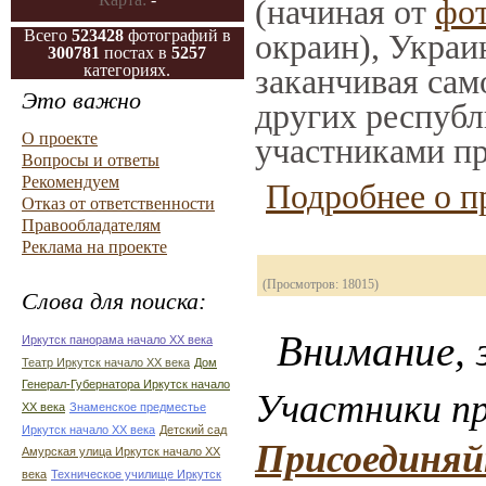
(начиная от
фо
Всего
523428
фотографий в
окраин), Украи
300781
постах в
5257
категориях.
заканчивая само
Это важно
других республ
О проекте
участниками пр
Вопросы и ответы
Рекомендуем
Подробнее о п
Отказ от ответственности
Правообладателям
Реклама на проекте
(Просмотров: 18015)
Слова для поиска:
Внимание, з
Иркутск панорама начало ХХ века
Театр Иркутск начало ХХ века
Дом
Генерал-Губернатора Иркутск начало
Участники пр
ХХ века
Знаменское предместье
Иркутск начало ХХ века
Детский сад
Присоединяй
Амурская улица Иркутск начало ХХ
века
Техническое училище Иркутск