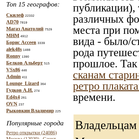
Топ 15 географов:
публикации),
Скилеф
различных фот
22332
AD70
7819
места при по
Магаз Анатолий
7529
МНМ
4912
вида - было/с
Борис Ассеев
3339
рода путешес
alek48s
1488
Ronny
1390
прошлое. Так
Белков Альберт
515
VSx86
446
сканам стари
Admin
411
ретро плакат
Lounge_Lizard
364
Гудков А.И.
274
времени.
Ed4x4
261
OVN
237
Рыковкин Владимир
225
Владельцам 
Популярные города
Ретро открытки (24086)
Москва (12939)
Санкт-