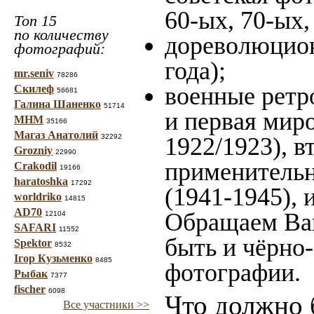
60-ых, 70-ых,
Топ 15
по количеству
дореволюцион
фотографий:
года);
mr.seniv
78286
военные ретр
Скилеф
56681
Галина Шаненко
51714
и первая миро
МНМ
35166
Магаз Анатолий
32292
1922/1923), в
Grozniy
22990
применительн
Crakodil
19166
haratoshka
17292
(1941-1945),
worldriko
14815
AD70
Обращаем Ваш
12104
SAFARI
11552
быть и чёрно-
Spektor
8532
Ігор Кузьменко
8485
фотографии.
Рыбак
7377
fischer
6098
Что должно 
Все участники >>