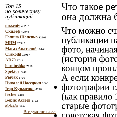
Что такое ре
Топ 15
по количеству
она должна 
публикаций:
mr.seniv
45237
Что можно сч
Скилеф
40848
Галина Шаненко
публикации н
32703
МНМ
26542
фото, начина
Магаз Анатолий
25449
Crakodil
17967
(история фото
AD70
7743
концом прошло
haratoshka
7618
Spektor
7249
А если конкре
Рыбак
6790
Николай Наседкин
фотографии г
5090
Ігор Кузьменко
4796
(как правило 
fischer
4401
Борис Ассеев
3722
старые фотог
alek48s
3394
Все участники >>
советская фот