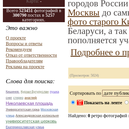
городов России
Карта:
-
Москвы
до сам
Всего
523451
фотографий в
300790
постах в
5257
фото старого К
категориях.
Это важно
Беларуси, а та
пополняется уч
О проекте
Вопросы и ответы
Рекомендуем
Подробнее о п
Отказ от ответственности
Правообладателям
Реклама на проекте
(Просмотров: 5024)
Слова для поиска:
Кишинев.
Курзал Бугуруслан
пушка
Сортировать по
снег
стерео
анаглиф
Показать на ленте
Николаевская площадь
Университетская горка
Московская
Найдено:
0
ретро фотографий
улица
Александровская колокольня
университетская церковь
Екатеринославская улица