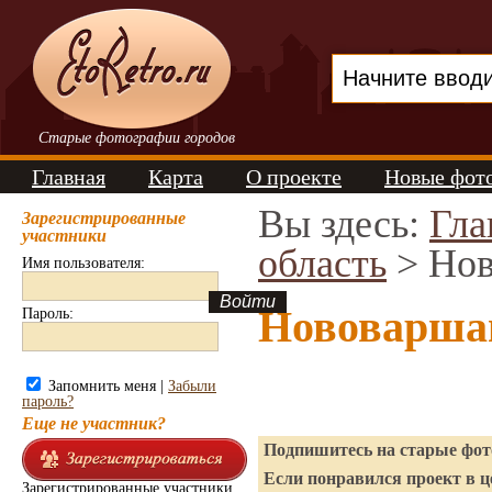
Старые фотографии городов
Главная
Карта
О проекте
Новые фот
Вы здесь:
Гла
Зарегистрированные
участники
область
> Нов
Имя пользователя:
Нововарша
Пароль:
Запомнить меня |
Забыли
пароль?
Еще не участник?
Подпишитесь на старые фото
Если понравился проект в ц
Зарегистрированные участники