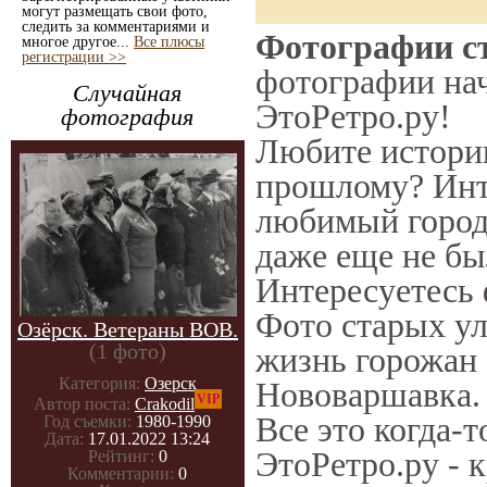
могут размещать свои фото,
следить за комментариями и
Фотографии ст
многое другое...
Все плюсы
регистрации >>
фотографии нач
Случайная
ЭтоРетро.ру!
фотография
Любите историю
прошлому? Инт
любимый город 
даже еще не бы
Интересуетесь
Фото старых ул
Озёрск. Ветераны ВОВ.
(1 фото)
жизнь горожан 
Категория:
Озерск
Нововаршавка. 
VIP
Автор поста:
Crakodil
Все это когда-
Год съемки:
1980-1990
Дата:
17.01.2022 13:24
ЭтоРетро.ру - 
Рейтинг:
0
Комментарии:
0