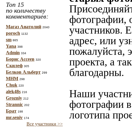
Топ 15
Присоединяйт
по количеству
комментариев:
фотографии, 
Магаз Анатолий
участников. 
2040
poroch
1132
адрес, или уз
sm
865
Yana
398
пожалуйста, 
Admin
334
проекта, а та
Борис Ассеев
320
Скилеф
305
благодарны.
Белков Альберт
299
МНМ
298
Chuk
220
Наши участни
alek48s
216
Grozniy
212
фотографии в
Strannic
202
Брат
логотипа прое
198
mr.seniv
174
Все участники >>