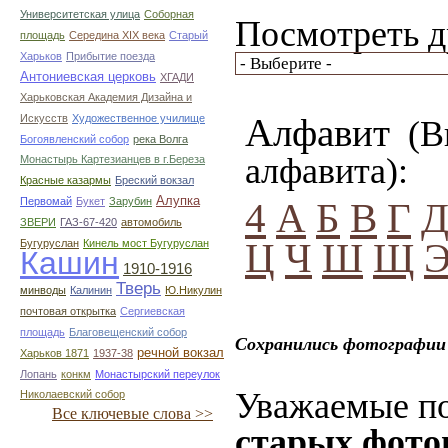
Университетская улица
Соборная
Посмотреть д
площадь
Середина XIX века
Старый
Харьков
Прибытие поезда
Антониевская церковь
ХГАДИ
Харьковская Академия Дизайна и
Алфавит
Искусств
Художественное училище
(Вы
Богоявленский собор
река Волга
алфавита):
Монастырь Картезианцев в г.Береза
Красные казармы
Бреский вокзал
Алупка
Первомай
Букет
Зарубин
4
А
Б
В
Г
ЗВЕРИ
ГАЗ-67-420
автомобиль
Ц
Ч
Ш
Щ
Бугуруслан
Кинель мост Бугуруслан
Кашин
1910-1916
Тверь
минводы
Калинин
Ю.Никулин
почтовая открытка
Сергиевская
площадь
Благовещенский собор
Сохранились фотографии 
речной вокзал
Харьков 1871
1937-38
Лопань
конкм
Монастырский переулок
Уважаемые по
Николаевский собор
Все ключевые слова >>
старых фото