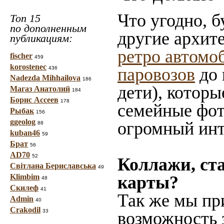
Что угодно, б
Топ 15
по дополненным
другие архит
публикациям:
ретро автомо
fischer
459
korostenec
паровозов
до 
436
Nadezda Mihhailova
186
дети), которы
Магаз Анатолий
184
Борис Ассеев
178
семейные фот
Рыбак
156
ggeolog
огромный инт
88
kuban46
59
Брат
56
AD70
52
Коллажи, ст
Світлана Бериславська
49
Klimbim
карты?
48
Скилеф
41
Так же мы пр
Admin
40
Crakodil
33
возможность 