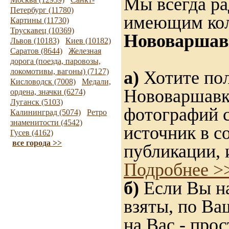
Мы всегда ра
Петербург (11780)
имеющим ко
Картины (11730)
Трускавец (10369)
Нововаршав
Львов (10183)
Киев (10182)
Саратов (8644)
Железная
дорога (поезда, паровозы,
локомотивы, вагоны) (7127)
а)
Хотите пол
Кисловодск (7008)
Медали,
Нововаршавка
ордена, значки (6274)
Луганск (5103)
фотографий с
Калининград (5074)
Ретро
знаменитости (4542)
источник в с
Гусев (4162)
все города >>
публикации, 
Подробнее >
б)
Если Вы на
взяты, по Ва
на Вас - прос