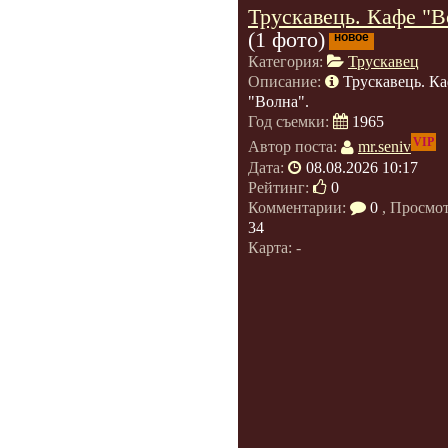
Трускавець. Кафе "В
(1 фото)
новое
Категория:
Трускавец
Описание:
Трускавець. К
"Волна".
Год съемки:
1965
VIP
Автор поста:
mr.seniv
Дата:
08.08.2026 10:17
Рейтинг:
0
Комментарии:
0
, Просмо
34
Карта: -