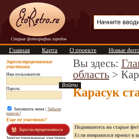
Старые фотографии городов
Главная
Карта
О проекте
Новые фот
Вы здесь:
Гла
Зарегистрированные
участники
область
> Кар
Имя пользователя:
Карасук ст
Пароль:
Запомнить меня |
Забыли
пароль?
Еще не участник?
Подпишитесь на старые фото
Если понравился проект в ц
Зарегистрированные участники