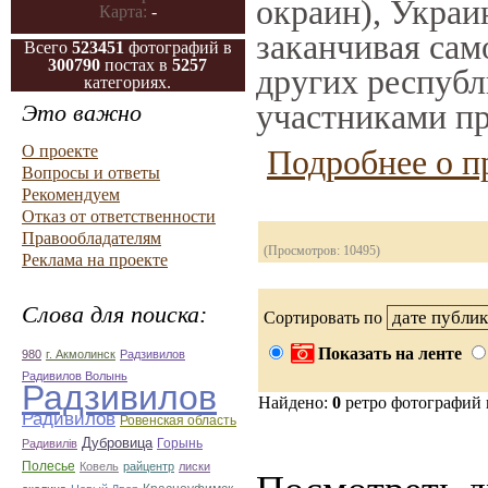
окраин), Украи
Карта:
-
заканчивая само
Всего
523451
фотографий в
300790
постах в
5257
других республ
категориях.
участниками пр
Это важно
О проекте
Подробнее о п
Вопросы и ответы
Рекомендуем
Отказ от ответственности
Правообладателям
(Просмотров: 10495)
Реклама на проекте
Слова для поиска:
Сортировать по
Показать на ленте
980
г. Акмолинск
Радзивилов
Радивилов Волынь
Радзивилов
Найдено:
0
ретро фотографий
Радивилов
Ровенская область
Дубровица
Горынь
Радивилiв
Полесье
Ковель
райцентр
лиски