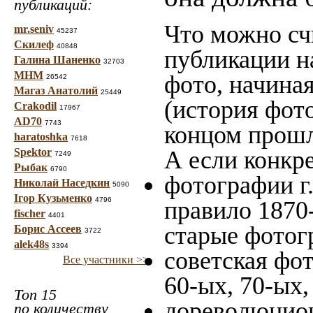
публикаций:
Что можно сч
mr.seniv
45237
Скилеф
40848
публикации н
Галина Шаненко
32703
МНМ
фото, начина
26542
Магаз Анатолий
25449
(история фото
Crakodil
17967
AD70
7743
концом прошло
haratoshka
7618
Spektor
А если конкре
7249
Рыбак
6790
фотографии г.
Николай Наседкин
5090
Ігор Кузьменко
4796
правило 1870-
fischer
4401
старые фотог
Борис Ассеев
3722
alek48s
3394
советская фот
Все участники >>
60-ых, 70-ых,
Топ 15
дореволюционн
по количеству