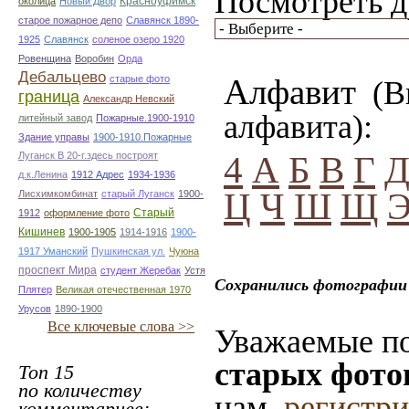
Посмотреть д
Красноуфимск
околица
Новый Двор
старое пожарное депо
Славянск 1890-
1925
Славянск
соленое озеро 1920
Ровенщина
Воробин
Орда
Дебальцево
Алфавит
старые фото
(Вы
граница
Александр Невский
алфавита):
литейный завод
Пожарные.1900-1910
Здание управы
1900-1910.Пожарные
Луганск В 20-г.здесь построят
4
А
Б
В
Г
д.к.Ленина
1912 Адрес
1934-1936
Ц
Ч
Ш
Щ
Лисхимкомбинат
старый Луганск
1900-
Старый
1912
оформление фото
Кишинев
1900-1905
1914-1916
1900-
1917 Уманский
Пушкинская ул.
Чуюна
проспект Мира
студент Жеребак
Устя
Сохранились фотографии 
Плятер
Великая отечественная 1970
Урусов
1890-1900
Все ключевые слова >>
Уважаемые по
старых фото
Топ 15
по количеству
нам,
регистр
комментариев: