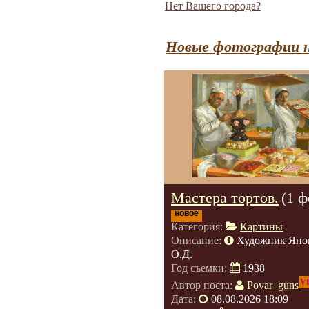
Нет Вашего города?
Новые фотографии н
Мастера тортов.
(1 ф
новое
Категория:
Картины
Описание:
Художник Яно
О.Д.
Год съемки:
1938
V
Автор поста:
Povar_guns
Дата:
08.08.2026 18:09