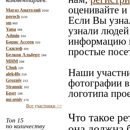
оценивайте и
Магаз Анатолий
2040
poroch
Если Вы узна
1132
sm
865
узнали людей 
Yana
398
Admin
334
информацию в
Борис Ассеев
320
Скилеф
простые посе
305
Белков Альберт
299
МНМ
298
Chuk
220
Наши участни
alek48s
216
фотографии в
Grozniy
212
Strannic
202
логотипа прое
Брат
198
mr.seniv
174
Все участники >>
Что такое ре
Топ 15
по количеству
она должна 