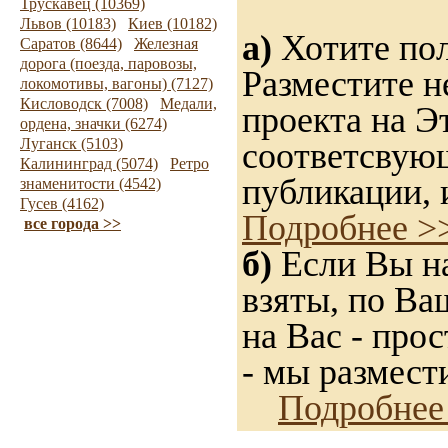
Трускавец (10369)
Львов (10183)
Киев (10182)
а)
Хотите пол
Саратов (8644)
Железная
дорога (поезда, паровозы,
Разместите н
локомотивы, вагоны) (7127)
Кисловодск (7008)
Медали,
проекта на Э
ордена, значки (6274)
Луганск (5103)
соответсвую
Калининград (5074)
Ретро
публикации, 
знаменитости (4542)
Гусев (4162)
Подробнее >
все города >>
б)
Если Вы на
взяты, по Ва
на Вас - прос
- мы размест
Подробнее