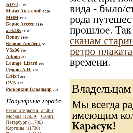
AD70
вида - было/с
7819
Магаз Анатолий
7529
рода путешес
МНМ
4912
Борис Ассеев
3339
прошлое. Так
alek48s
1488
Ronny
сканам стари
1390
Белков Альберт
515
ретро плакат
VSx86
446
Admin
411
времени.
Lounge_Lizard
364
Гудков А.И.
274
Ed4x4
261
OVN
237
Владельцам 
Рыковкин Владимир
225
Популярные города
Мы всегда ра
Ретро открытки (24086)
имеющим ко
Москва (12939)
Санкт-
Петербург (11780)
Карасук!
Картины (11730)