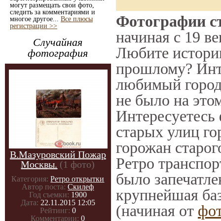
могут размещать свои фото,
следить за комментариями и
Фотографии ст
многое другое...
Все плюсы
регистрации >>
начиная с 19 ве
Случайная
Любите историю
фотография
прошлому? Инт
любимый город 
не было на этом
Интересуетесь
старых улиц го
горожан старог
В.Мазуровский Пожар
Ретро транспорт
Москвы.
(1 фото)
было запечатле
Категория:
Ретро открытки
Автор поста:
Скилеф
крупнейшая баз
Год съемки:
1900
Дата:
22.11.2015 12:05
(начиная от
фо
Рейтинг:
0
Комментарии:
0