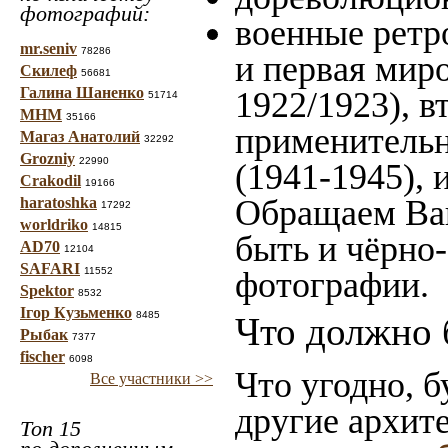
фотографий:
военные ретр
mr.seniv
78286
и первая миро
Скилеф
56681
Галина Шаненко
1922/1923), в
51714
МНМ
35166
применительн
Магаз Анатолий
32292
Grozniy
22990
(1941-1945),
Crakodil
19166
Обращаем Ваш
haratoshka
17292
worldriko
14815
быть и чёрно-
AD70
12104
SAFARI
11552
фотографии.
Spektor
8532
Ігор Кузьменко
8485
Что должно 
Рыбак
7377
fischer
6098
Что угодно, б
Все участники >>
другие архит
Топ 15