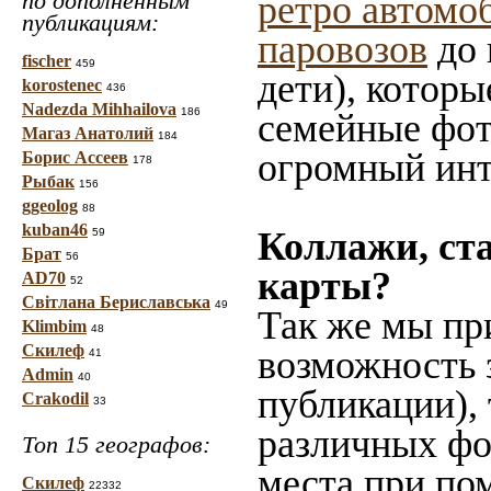
по дополненным
ретро автомо
публикациям:
паровозов
до 
fischer
459
дети), которы
korostenec
436
Nadezda Mihhailova
186
семейные фот
Магаз Анатолий
184
огромный инт
Борис Ассеев
178
Рыбак
156
ggeolog
88
kuban46
Коллажи, ст
59
Брат
56
карты?
AD70
52
Світлана Бериславська
49
Так же мы пр
Klimbim
48
Скилеф
возможность 
41
Admin
40
публикации),
Crakodil
33
различных фот
Топ 15 географов:
места при по
Скилеф
22332